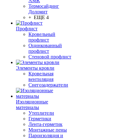
АМК
Термосайдинг
Доломит
+ ЕЩЕ 4
Профлист
Кровельный
профлист
Оцинкованный
профлист
Стеновой профлист
Элементы кровли
Кровельная
вентиляция
Снегозадержатели
Изоляционные
материалы
Утеплители
Герметики
Лента-герметик
Монтажные пены
Пароизоляция и