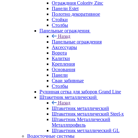
Ограждния Colority Zinc
Панели Estet
Полотно декоративное
Стойки
Столбы
Панельные ограждения
Назад
Панельные ограждения
Аксессуары
Ворота
Калитки
Крепления
Основания
Панели
Сваи забивные
Столбы
Рулонная сетка для заборов Grand Line
Штакетник металлический
Назад
Штакетник металлический
Штакетник металлический Steel-x
Штакетник Металлический
Металлпрофиль
Штакетник метлаллический GL
Водосточные системы