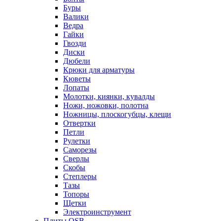
Буры
Валики
Ведра
Гайки
Гвозди
Диски
Дюбели
Крюки для арматуры
Кюветы
Лопаты
Молотки, киянки, кувалды
Ножи, ножовки, полотна
Ножницы, плоскогубцы, клещи
Отвертки
Петли
Рулетки
Саморезы
Сверлы
Скобы
Степлеры
Тазы
Топоры
Щетки
Электроинструмент
Плиты OSB