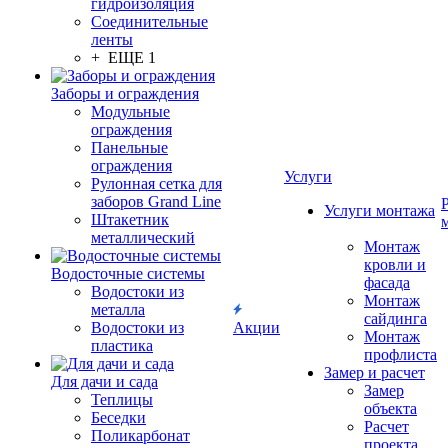
гидроизоляция
Соединительные
ленты
+ ЕЩЕ 1
Заборы и ограждения
Модульные
ограждения
Панельные
ограждения
Услуги
Рулонная сетка для
заборов Grand Line
Услуги монтажа
Штакетник
металлический
Монтаж
кровли и
Водосточные системы
фасада
Водостоки из
Монтаж
металла
сайдинга
Водостоки из
Акции
Монтаж
пластика
профлиста
Замер и расчет
Для дачи и сада
Замер
Теплицы
объекта
Беседки
Расчет
Поликарбонат
проекта