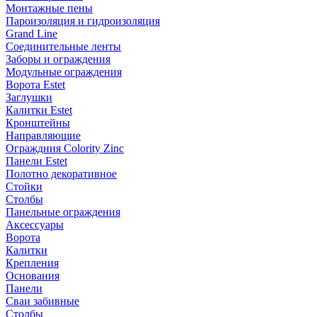
Монтажные пены
Пароизоляция и гидроизоляция
Grand Line
Соединительные ленты
Заборы и ограждения
Модульные ограждения
Ворота Estet
Заглушки
Калитки Estet
Кронштейны
Направляющие
Ограждния Colority Zinc
Панели Estet
Полотно декоративное
Стойки
Столбы
Панельные ограждения
Аксессуары
Ворота
Калитки
Крепления
Основания
Панели
Сваи забивные
Столбы