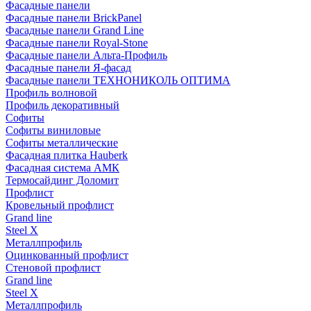
Фасадные панели
Фасадные панели BrickPanel
Фасадные панели Grand Line
Фасадные панели Royal-Stone
Фасадные панели Альта-Профиль
Фасадные панели Я-фасад
Фасадные панели ТЕХНОНИКОЛЬ ОПТИМА
Профиль волновой
Профиль декоративный
Софиты
Софиты виниловые
Софиты металлические
Фасадная плитка Hauberk
Фасадная система АМК
Термосайдинг Доломит
Профлист
Кровельный профлист
Grand line
Steel X
Металлпрофиль
Оцинкованный профлист
Стеновой профлист
Grand line
Steel X
Металлпрофиль