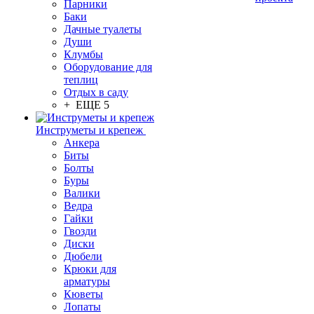
Парники
Баки
Дачные туалеты
Души
Клумбы
Оборудование для
теплиц
Отдых в саду
+ ЕЩЕ 5
Инструметы и крепеж
Анкера
Биты
Болты
Буры
Валики
Ведра
Гайки
Гвозди
Диски
Дюбели
Крюки для
арматуры
Кюветы
Лопаты