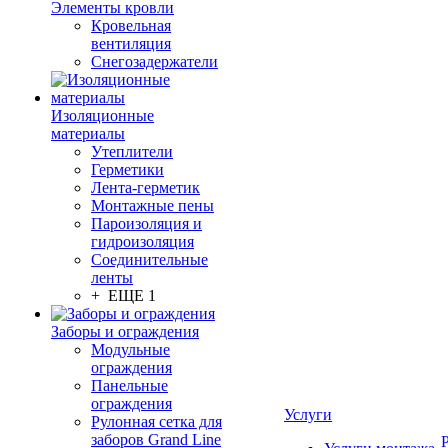
Элементы кровли
Кровельная
вентиляция
Снегозадержатели
Изоляционные
материалы
Утеплители
Герметики
Лента-герметик
Монтажные пены
Пароизоляция и
гидроизоляция
Соединительные
ленты
+ ЕЩЕ 1
Заборы и ограждения
Модульные
ограждения
Панельные
ограждения
Услуги
Рулонная сетка для
заборов Grand Line