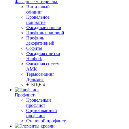
Фасадные материалы
Виниловый
сайдинг
Кровельное
покрытие
Фасадные панели
Профиль волновой
Профиль
декоративный
Софиты
Фасадная плитка
Hauberk
Фасадная система
АМК
Термосайдинг
Доломит
+ ЕЩЕ 4
Профлист
Кровельный
профлист
Оцинкованный
профлист
Стеновой профлист