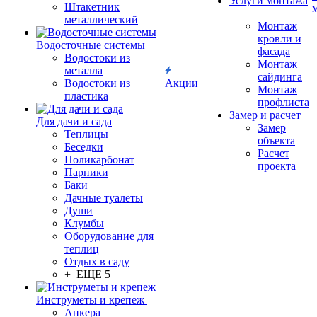
Услуги монтажа
Штакетник
металлический
Монтаж
кровли и
Водосточные системы
фасада
Водостоки из
Монтаж
металла
сайдинга
Водостоки из
Акции
Монтаж
пластика
профлиста
Замер и расчет
Для дачи и сада
Замер
Теплицы
объекта
Беседки
Расчет
Поликарбонат
проекта
Парники
Баки
Дачные туалеты
Души
Клумбы
Оборудование для
теплиц
Отдых в саду
+ ЕЩЕ 5
Инструметы и крепеж
Анкера