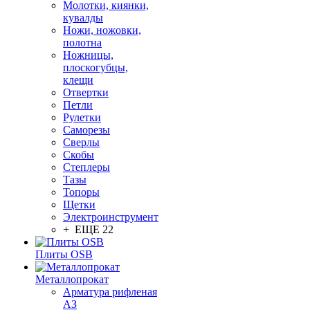
Молотки, киянки,
кувалды
Ножи, ножовки,
полотна
Ножницы,
плоскогубцы,
клещи
Отвертки
Петли
Рулетки
Саморезы
Сверлы
Скобы
Степлеры
Тазы
Топоры
Щетки
Электроинструмент
+ ЕЩЕ 22
Плиты OSB
Металлопрокат
Арматура рифленая
АЗ