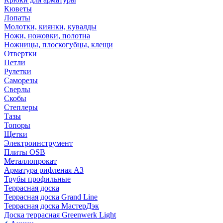
Кюветы
Лопаты
Молотки, киянки, кувалды
Ножи, ножовки, полотна
Ножницы, плоскогубцы, клещи
Отвертки
Петли
Рулетки
Саморезы
Сверлы
Скобы
Степлеры
Тазы
Топоры
Щетки
Электроинструмент
Плиты OSB
Металлопрокат
Арматура рифленая АЗ
Трубы профильные
Террасная доска
Террасная доска Grand Line
Террасная доска МастерДэк
Доска террасная Greenwerk Light