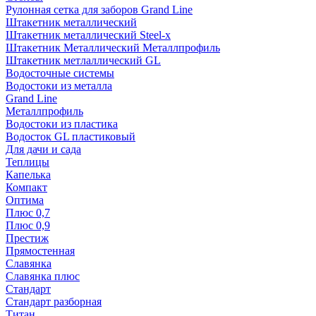
Рулонная сетка для заборов Grand Line
Штакетник металлический
Штакетник металлический Steel-x
Штакетник Металлический Металлпрофиль
Штакетник метлаллический GL
Водосточные системы
Водостоки из металла
Grand Line
Металлпрофиль
Водостоки из пластика
Водосток GL пластиковый
Для дачи и сада
Теплицы
Капелька
Компакт
Оптима
Плюс 0,7
Плюс 0,9
Престиж
Прямостенная
Славянка
Славянка плюс
Стандарт
Стандарт разборная
Титан