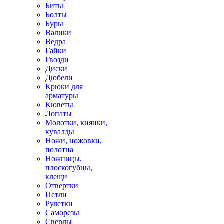
Биты
Болты
Буры
Валики
Ведра
Гайки
Гвозди
Диски
Дюбели
Крюки для
арматуры
Кюветы
Лопаты
Молотки, киянки,
кувалды
Ножи, ножовки,
полотна
Ножницы,
плоскогубцы,
клещи
Отвертки
Петли
Рулетки
Саморезы
Сверлы