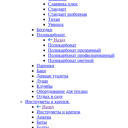
Славянка плюс
Стандарт
Стандарт разборная
Титан
Умница
Беседки
Поликарбонат
Назад
Поликарбонат
Поликарбонат прозрачный
Поликарбонат профилированный
Поликарбонат цветной
Парники
Баки
Дачные туалеты
Души
Клумбы
Оборудование для теплиц
Отдых в саду
Инструметы и крепеж
Назад
Инструметы и крепеж
Анкера
Биты
Болты