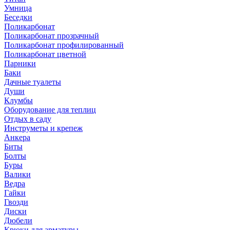
Умница
Беседки
Поликарбонат
Поликарбонат прозрачный
Поликарбонат профилированный
Поликарбонат цветной
Парники
Баки
Дачные туалеты
Души
Клумбы
Оборудование для теплиц
Отдых в саду
Инструметы и крепеж
Анкера
Биты
Болты
Буры
Валики
Ведра
Гайки
Гвозди
Диски
Дюбели
Крюки для арматуры