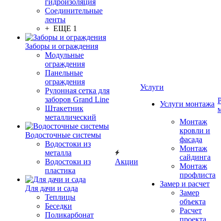
гидроизоляция
Соединительные
ленты
+ ЕЩЕ 1
Заборы и ограждения
Модульные
ограждения
Панельные
ограждения
Услуги
Рулонная сетка для
заборов Grand Line
Услуги монтажа
Штакетник
металлический
Монтаж
кровли и
Водосточные системы
фасада
Водостоки из
Монтаж
металла
сайдинга
Водостоки из
Акции
Монтаж
пластика
профлиста
Замер и расчет
Для дачи и сада
Замер
Теплицы
объекта
Беседки
Расчет
Поликарбонат
проекта