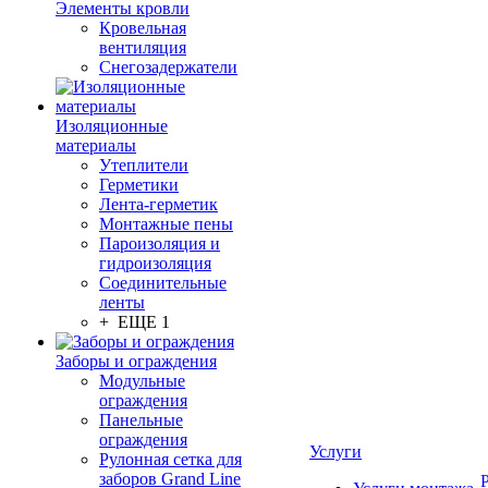
Элементы кровли
Кровельная
вентиляция
Снегозадержатели
Изоляционные
материалы
Утеплители
Герметики
Лента-герметик
Монтажные пены
Пароизоляция и
гидроизоляция
Соединительные
ленты
+ ЕЩЕ 1
Заборы и ограждения
Модульные
ограждения
Панельные
ограждения
Услуги
Рулонная сетка для
заборов Grand Line