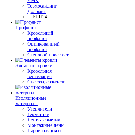
АМК
Термосайдинг
Доломит
+ ЕЩЕ 4
Профлист
Кровельный
профлист
Оцинкованный
профлист
Стеновой профлист
Элементы кровли
Кровельная
вентиляция
Снегозадержатели
Изоляционные
материалы
Утеплители
Герметики
Лента-герметик
Монтажные пены
Пароизоляция и