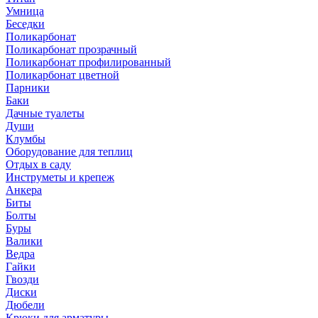
Умница
Беседки
Поликарбонат
Поликарбонат прозрачный
Поликарбонат профилированный
Поликарбонат цветной
Парники
Баки
Дачные туалеты
Души
Клумбы
Оборудование для теплиц
Отдых в саду
Инструметы и крепеж
Анкера
Биты
Болты
Буры
Валики
Ведра
Гайки
Гвозди
Диски
Дюбели
Крюки для арматуры