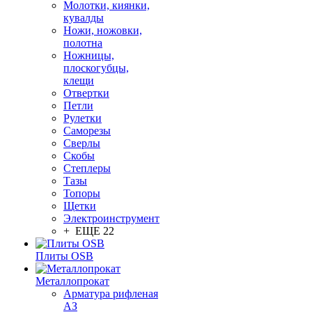
Молотки, киянки,
кувалды
Ножи, ножовки,
полотна
Ножницы,
плоскогубцы,
клещи
Отвертки
Петли
Рулетки
Саморезы
Сверлы
Скобы
Степлеры
Тазы
Топоры
Щетки
Электроинструмент
+ ЕЩЕ 22
Плиты OSB
Металлопрокат
Арматура рифленая
АЗ