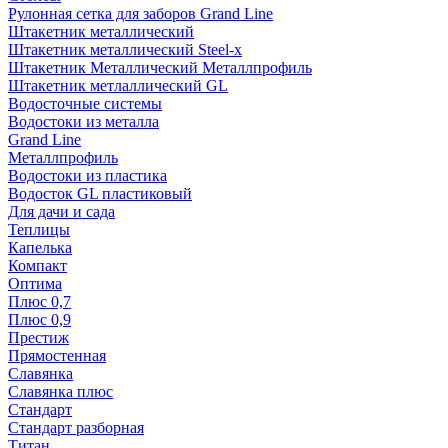
Рулонная сетка для заборов Grand Line
Штакетник металлический
Штакетник металлический Steel-x
Штакетник Металлический Металлпрофиль
Штакетник метлаллический GL
Водосточные системы
Водостоки из металла
Grand Line
Металлпрофиль
Водостоки из пластика
Водосток GL пластиковый
Для дачи и сада
Теплицы
Капелька
Компакт
Оптима
Плюс 0,7
Плюс 0,9
Престиж
Прямостенная
Славянка
Славянка плюс
Стандарт
Стандарт разборная
Титан