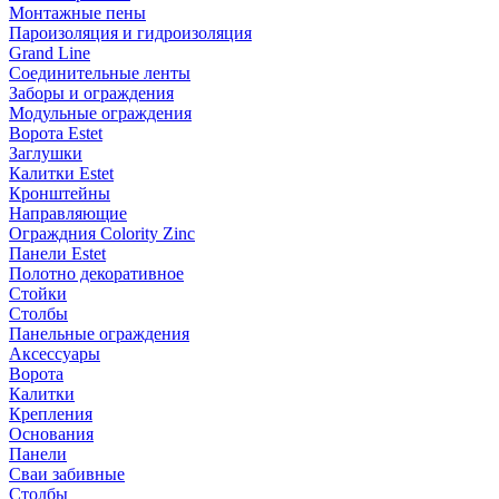
Монтажные пены
Пароизоляция и гидроизоляция
Grand Line
Соединительные ленты
Заборы и ограждения
Модульные ограждения
Ворота Estet
Заглушки
Калитки Estet
Кронштейны
Направляющие
Ограждния Colority Zinc
Панели Estet
Полотно декоративное
Стойки
Столбы
Панельные ограждения
Аксессуары
Ворота
Калитки
Крепления
Основания
Панели
Сваи забивные
Столбы