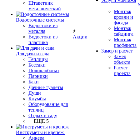
Услуги монтажа
Штакетник
металлический
Монтаж
кровли и
Водосточные системы
фасада
Водостоки из
Монтаж
металла
сайдинга
Водостоки из
Акции
Монтаж
пластика
профлиста
Замер и расчет
Для дачи и сада
Замер
Теплицы
объекта
Беседки
Расчет
Поликарбонат
проекта
Парники
Баки
Дачные туалеты
Души
Клумбы
Оборудование для
теплиц
Отдых в саду
+ ЕЩЕ 5
Инструметы и крепеж
Анкера