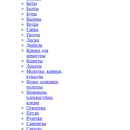
Биты
Болты
Буры
Валики
Ведра
Гайки
Гвозди
Диски
Дюбели
Крюки для
арматуры
Кюветы
Лопаты
Молотки, киянки,
кувалды
Ножи, ножовки,
полотна
Ножницы,
плоскогубцы,
клещи
Отвертки
Петли
Рулетки
Саморезы
Сверлы