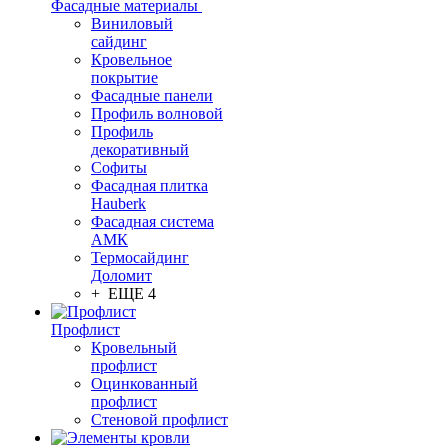
Фасадные материалы
Виниловый
сайдинг
Кровельное
покрытие
Фасадные панели
Профиль волновой
Профиль
декоративный
Софиты
Фасадная плитка
Hauberk
Фасадная система
АМК
Термосайдинг
Доломит
+ ЕЩЕ 4
Профлист
Кровельный
профлист
Оцинкованный
профлист
Стеновой профлист