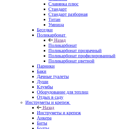
Славянка плюс
Стандарт
Стандарт разборная
Титан
Умница
Беседки
Поликарбонат
Назад
Поликарбонат
Поликарбонат прозрачный
Поликарбонат профилированный
Поликарбонат цветной
Парники
Баки
Дачные туалеты
Души
Клумбы
Оборудование для теплиц
Отдых в саду
Инструметы и крепеж
Назад
Инструметы и крепеж
Анкера
Биты
Болты