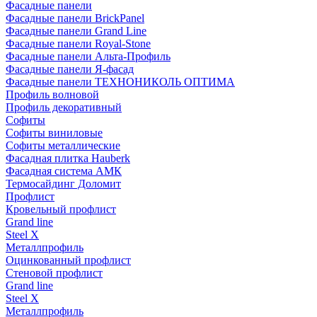
Фасадные панели
Фасадные панели BrickPanel
Фасадные панели Grand Line
Фасадные панели Royal-Stone
Фасадные панели Альта-Профиль
Фасадные панели Я-фасад
Фасадные панели ТЕХНОНИКОЛЬ ОПТИМА
Профиль волновой
Профиль декоративный
Софиты
Софиты виниловые
Софиты металлические
Фасадная плитка Hauberk
Фасадная система АМК
Термосайдинг Доломит
Профлист
Кровельный профлист
Grand line
Steel X
Металлпрофиль
Оцинкованный профлист
Стеновой профлист
Grand line
Steel X
Металлпрофиль