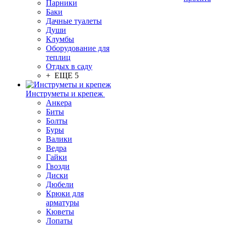
Парники
Баки
Дачные туалеты
Души
Клумбы
Оборудование для
теплиц
Отдых в саду
+ ЕЩЕ 5
Инструметы и крепеж
Анкера
Биты
Болты
Буры
Валики
Ведра
Гайки
Гвозди
Диски
Дюбели
Крюки для
арматуры
Кюветы
Лопаты