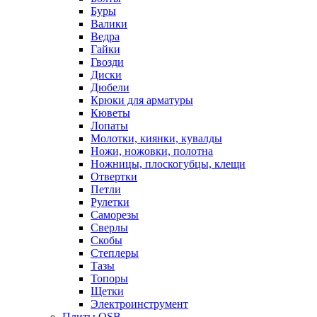
Буры
Валики
Ведра
Гайки
Гвозди
Диски
Дюбели
Крюки для арматуры
Кюветы
Лопаты
Молотки, киянки, кувалды
Ножи, ножовки, полотна
Ножницы, плоскогубцы, клещи
Отвертки
Петли
Рулетки
Саморезы
Сверлы
Скобы
Степлеры
Тазы
Топоры
Щетки
Электроинструмент
Плиты OSB