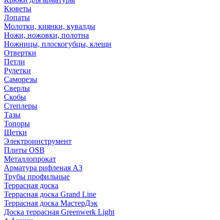
Кюветы
Лопаты
Молотки, киянки, кувалды
Ножи, ножовки, полотна
Ножницы, плоскогубцы, клещи
Отвертки
Петли
Рулетки
Саморезы
Сверлы
Скобы
Степлеры
Тазы
Топоры
Щетки
Электроинструмент
Плиты OSB
Металлопрокат
Арматура рифленая АЗ
Трубы профильные
Террасная доска
Террасная доска Grand Line
Террасная доска МастерДэк
Доска террасная Greenwerk Light