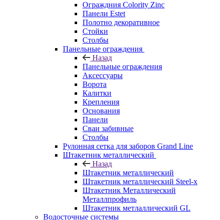
Ограждния Colority Zinc
Панели Estet
Полотно декоративное
Стойки
Столбы
Панельные ограждения
Назад
Панельные ограждения
Аксессуары
Ворота
Калитки
Крепления
Основания
Панели
Сваи забивные
Столбы
Рулонная сетка для заборов Grand Line
Штакетник металлический
Назад
Штакетник металлический
Штакетник металлический Steel-x
Штакетник Металлический
Металлпрофиль
Штакетник метлаллический GL
Водосточные системы