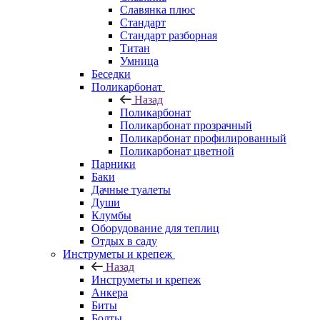
Славянка плюс
Стандарт
Стандарт разборная
Титан
Умница
Беседки
Поликарбонат
Назад
Поликарбонат
Поликарбонат прозрачный
Поликарбонат профилированный
Поликарбонат цветной
Парники
Баки
Дачные туалеты
Души
Клумбы
Оборудование для теплиц
Отдых в саду
Инструметы и крепеж
Назад
Инструметы и крепеж
Анкера
Биты
Болты