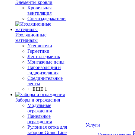
Элементы кровли
Кровельная
вентиляция
Снегозадержатели
Изоляционные
материалы
Утеплители
Герметики
Лента-герметик
Монтажные пены
Пароизоляция и
гидроизоляция
Соединительные
ленты
+ ЕЩЕ 1
Заборы и ограждения
Модульные
ограждения
Панельные
ограждения
Услуги
Рулонная сетка для
заборов Grand Line