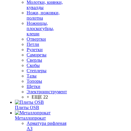
Молотки, киянки,
кувалды
Ножи, ножовки,
полотна
Ножницы,
плоскогубцы,
клещи
Отвертки
Петли
Рулетки
Саморезы
Сверлы
Скобы
Степлеры
Тазы
Топоры
Щетки
Электроинструмент
+ ЕЩЕ 22
Плиты OSB
Металлопрокат
Арматура рифленая
АЗ