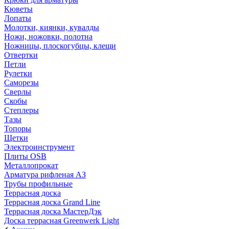
Кюветы
Лопаты
Молотки, киянки, кувалды
Ножи, ножовки, полотна
Ножницы, плоскогубцы, клещи
Отвертки
Петли
Рулетки
Саморезы
Сверлы
Скобы
Степлеры
Тазы
Топоры
Щетки
Электроинструмент
Плиты OSB
Металлопрокат
Арматура рифленая АЗ
Трубы профильные
Террасная доска
Террасная доска Grand Line
Террасная доска МастерДэк
Доска террасная Greenwerk Light