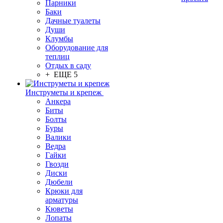
Парники
Баки
Дачные туалеты
Души
Клумбы
Оборудование для
теплиц
Отдых в саду
+ ЕЩЕ 5
Инструметы и крепеж
Анкера
Биты
Болты
Буры
Валики
Ведра
Гайки
Гвозди
Диски
Дюбели
Крюки для
арматуры
Кюветы
Лопаты