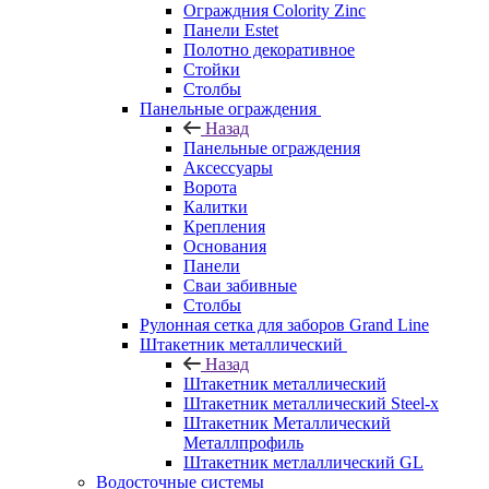
Ограждния Colority Zinc
Панели Estet
Полотно декоративное
Стойки
Столбы
Панельные ограждения
Назад
Панельные ограждения
Аксессуары
Ворота
Калитки
Крепления
Основания
Панели
Сваи забивные
Столбы
Рулонная сетка для заборов Grand Line
Штакетник металлический
Назад
Штакетник металлический
Штакетник металлический Steel-x
Штакетник Металлический
Металлпрофиль
Штакетник метлаллический GL
Водосточные системы