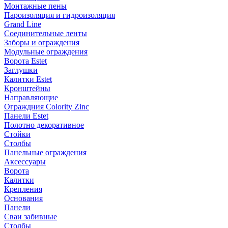
Монтажные пены
Пароизоляция и гидроизоляция
Grand Line
Соединительные ленты
Заборы и ограждения
Модульные ограждения
Ворота Estet
Заглушки
Калитки Estet
Кронштейны
Направляющие
Ограждния Colority Zinc
Панели Estet
Полотно декоративное
Стойки
Столбы
Панельные ограждения
Аксессуары
Ворота
Калитки
Крепления
Основания
Панели
Сваи забивные
Столбы