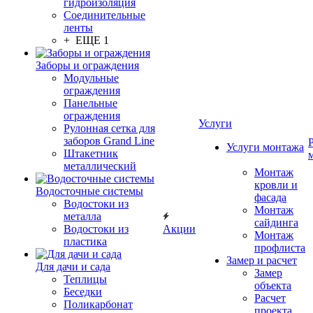
гидроизоляция
Соединительные
ленты
+ ЕЩЕ 1
Заборы и ограждения
Модульные
ограждения
Панельные
ограждения
Услуги
Рулонная сетка для
заборов Grand Line
Услуги монтажа
Штакетник
металлический
Монтаж
кровли и
Водосточные системы
фасада
Водостоки из
Монтаж
металла
сайдинга
Водостоки из
Акции
Монтаж
пластика
профлиста
Замер и расчет
Для дачи и сада
Замер
Теплицы
объекта
Беседки
Расчет
Поликарбонат
проекта