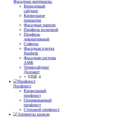
Фасадные материалы
Виниловый
сайдинг
Кровельное
покрытие
Фасадные панели
Профиль волновой
Профиль
декоративный
Софиты
Фасадная плитка
Hauberk
Фасадная система
АМК
Термосайдинг
Доломит
+ ЕЩЕ 4
Профлист
Кровельный
профлист
Оцинкованный
профлист
Стеновой профлист