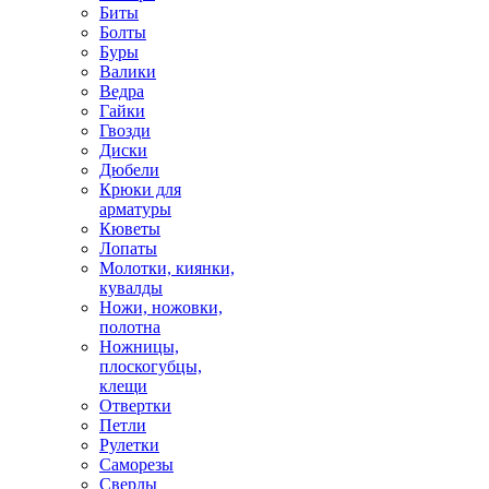
Биты
Болты
Буры
Валики
Ведра
Гайки
Гвозди
Диски
Дюбели
Крюки для
арматуры
Кюветы
Лопаты
Молотки, киянки,
кувалды
Ножи, ножовки,
полотна
Ножницы,
плоскогубцы,
клещи
Отвертки
Петли
Рулетки
Саморезы
Сверлы