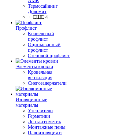
АМК
Термосайдинг
Доломит
+ ЕЩЕ 4
Профлист
Кровельный
профлист
Оцинкованный
профлист
Стеновой профлист
Элементы кровли
Кровельная
вентиляция
Снегозадержатели
Изоляционные
материалы
Утеплители
Герметики
Лента-герметик
Монтажные пены
Пароизоляция и