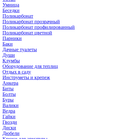
Умница
Беседки
Поликарбонат
Поликарбонат прозрачный
Поликарбонат профилированный
Поликарбонат цветной
Парники
Баки
Дачные туалеты
Души
Клумбы
Оборудование для теплиц
Отдых в саду
Инструметы и крепеж
Анкера
Биты
Болты
Буры
Валики
Ведра
Гайки
Гвозди
Диски
Дюбели
Крюки для арматуры