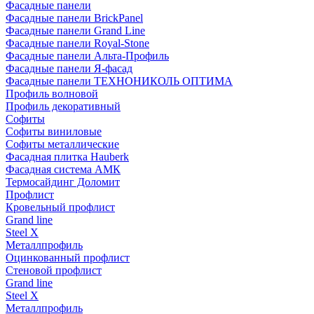
Фасадные панели
Фасадные панели BrickPanel
Фасадные панели Grand Line
Фасадные панели Royal-Stone
Фасадные панели Альта-Профиль
Фасадные панели Я-фасад
Фасадные панели ТЕХНОНИКОЛЬ ОПТИМА
Профиль волновой
Профиль декоративный
Софиты
Софиты виниловые
Софиты металлические
Фасадная плитка Hauberk
Фасадная система АМК
Термосайдинг Доломит
Профлист
Кровельный профлист
Grand line
Steel X
Металлпрофиль
Оцинкованный профлист
Стеновой профлист
Grand line
Steel X
Металлпрофиль