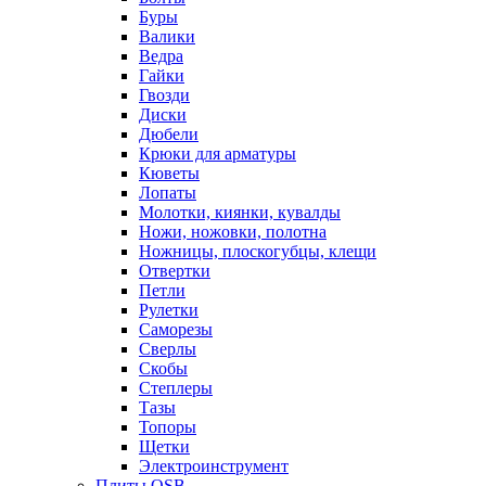
Буры
Валики
Ведра
Гайки
Гвозди
Диски
Дюбели
Крюки для арматуры
Кюветы
Лопаты
Молотки, киянки, кувалды
Ножи, ножовки, полотна
Ножницы, плоскогубцы, клещи
Отвертки
Петли
Рулетки
Саморезы
Сверлы
Скобы
Степлеры
Тазы
Топоры
Щетки
Электроинструмент
Плиты OSB