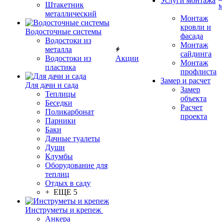
Услуги монтажа
Штакетник
металлический
Монтаж
кровли и
Водосточные системы
фасада
Водостоки из
Монтаж
металла
сайдинга
Водостоки из
Акции
Монтаж
пластика
профлиста
Замер и расчет
Для дачи и сада
Замер
Теплицы
объекта
Беседки
Расчет
Поликарбонат
проекта
Парники
Баки
Дачные туалеты
Души
Клумбы
Оборудование для
теплиц
Отдых в саду
+ ЕЩЕ 5
Инструметы и крепеж
Анкера