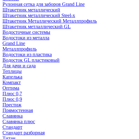
Рулонная сетка для заборов Grand Line
Штакетник металлический
Штакетник металлический Steel-x
Штакетник Металлический Металлпрофиль
Штакетник метлаллический GL
Водосточные системы
Водостоки из металла
Grand Line
Металлпрофиль
Водостоки из пластика
Водосток GL пластиковый
Для дачи и сада
Теплицы
Капелька
Компакт
Оптима
Плюс 0,7
Плюс 0,9
Престиж
Прямостенная
Славянка
Славянка плюс
Стандарт
Стандарт разборная
Титан