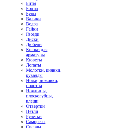
Биты
Болты
Буры
Валики
Ведра
Гайки
Гвозди
Диски
Дюбели
Крюки для
арматуры
Кюветы
Лопаты
Молотки, киянки,
кувалды
Ножи, ножовки,
полотна
Ножницы,
плоскогубцы,
клещи
Отвертки
Петли
Рулетки
Саморезы
Сверлы