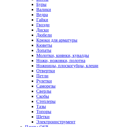
Буры
Валики
Ведра
Гайки
Гвозди
Диски
Дюбели
Крюки для арматуры
Кюветы
Лопаты
Молотки, киянки, кувалды
Ножи, ножовки, полотна
Ножницы, плоскогубцы, клещи
Отвертки
Петли
Рулетки
Саморезы
Сверлы
Скобы
Степлеры
Тазы
Топоры
Щетки
Электроинструмент
Плиты OSB