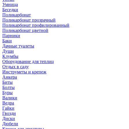
Умница
Беседки
Поликарбонат
Поликарбонат прозрачный
Поликарбонат профилированный
Поликарбонат цветной
Парники
Баки
Дачные туалеты
Души
Клумбы
Оборудование для теплиц
Отдых в саду
Инструметы и крепеж
Анкера
Биты
Болты
Буры
Валики
Ведра
Гайки
Гвозди
Диски
Дюбели
Крюки для арматуры