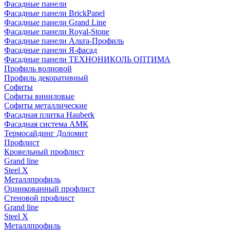
Фасадные панели
Фасадные панели BrickPanel
Фасадные панели Grand Line
Фасадные панели Royal-Stone
Фасадные панели Альта-Профиль
Фасадные панели Я-фасад
Фасадные панели ТЕХНОНИКОЛЬ ОПТИМА
Профиль волновой
Профиль декоративный
Софиты
Софиты виниловые
Софиты металлические
Фасадная плитка Hauberk
Фасадная система АМК
Термосайдинг Доломит
Профлист
Кровельный профлист
Grand line
Steel X
Металлпрофиль
Оцинкованный профлист
Стеновой профлист
Grand line
Steel X
Металлпрофиль