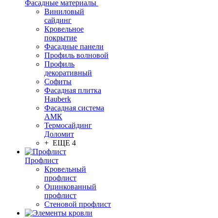
Фасадные материалы
Виниловый
сайдинг
Кровельное
покрытие
Фасадные панели
Профиль волновой
Профиль
декоративный
Софиты
Фасадная плитка
Hauberk
Фасадная система
АМК
Термосайдинг
Доломит
+ ЕЩЕ 4
Профлист
Кровельный
профлист
Оцинкованный
профлист
Стеновой профлист