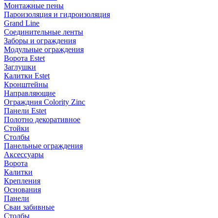
Монтажные пены
Пароизоляция и гидроизоляция
Grand Line
Соединительные ленты
Заборы и ограждения
Модульные ограждения
Ворота Estet
Заглушки
Калитки Estet
Кронштейны
Направляющие
Ограждния Colority Zinc
Панели Estet
Полотно декоративное
Стойки
Столбы
Панельные ограждения
Аксессуары
Ворота
Калитки
Крепления
Основания
Панели
Сваи забивные
Столбы