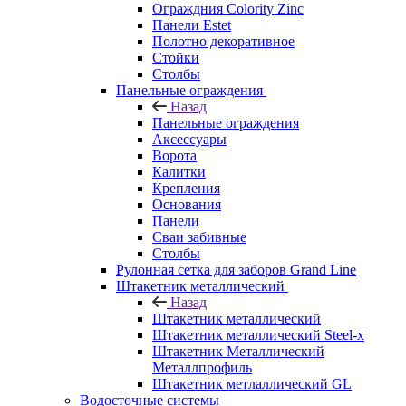
Ограждния Colority Zinc
Панели Estet
Полотно декоративное
Стойки
Столбы
Панельные ограждения
Назад
Панельные ограждения
Аксессуары
Ворота
Калитки
Крепления
Основания
Панели
Сваи забивные
Столбы
Рулонная сетка для заборов Grand Line
Штакетник металлический
Назад
Штакетник металлический
Штакетник металлический Steel-x
Штакетник Металлический
Металлпрофиль
Штакетник метлаллический GL
Водосточные системы