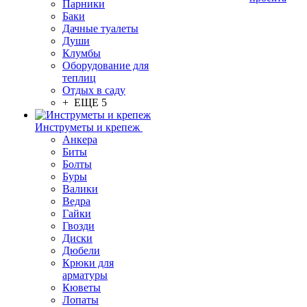
Парники
Баки
Дачные туалеты
Души
Клумбы
Оборудование для
теплиц
Отдых в саду
+ ЕЩЕ 5
Инструметы и крепеж
Анкера
Биты
Болты
Буры
Валики
Ведра
Гайки
Гвозди
Диски
Дюбели
Крюки для
арматуры
Кюветы
Лопаты