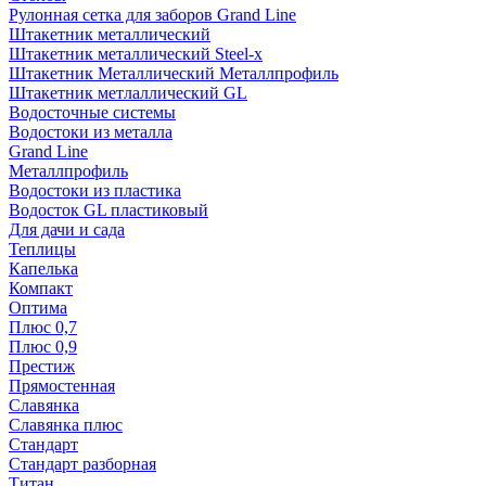
Рулонная сетка для заборов Grand Line
Штакетник металлический
Штакетник металлический Steel-x
Штакетник Металлический Металлпрофиль
Штакетник метлаллический GL
Водосточные системы
Водостоки из металла
Grand Line
Металлпрофиль
Водостоки из пластика
Водосток GL пластиковый
Для дачи и сада
Теплицы
Капелька
Компакт
Оптима
Плюс 0,7
Плюс 0,9
Престиж
Прямостенная
Славянка
Славянка плюс
Стандарт
Стандарт разборная
Титан