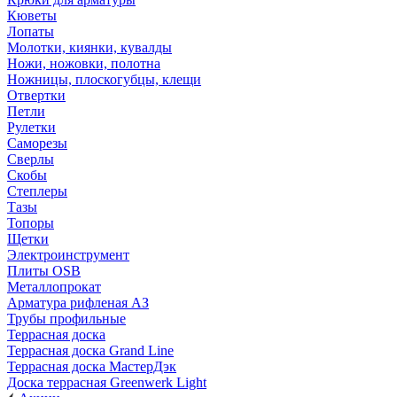
Кюветы
Лопаты
Молотки, киянки, кувалды
Ножи, ножовки, полотна
Ножницы, плоскогубцы, клещи
Отвертки
Петли
Рулетки
Саморезы
Сверлы
Скобы
Степлеры
Тазы
Топоры
Щетки
Электроинструмент
Плиты OSB
Металлопрокат
Арматура рифленая АЗ
Трубы профильные
Террасная доска
Террасная доска Grand Line
Террасная доска МастерДэк
Доска террасная Greenwerk Light