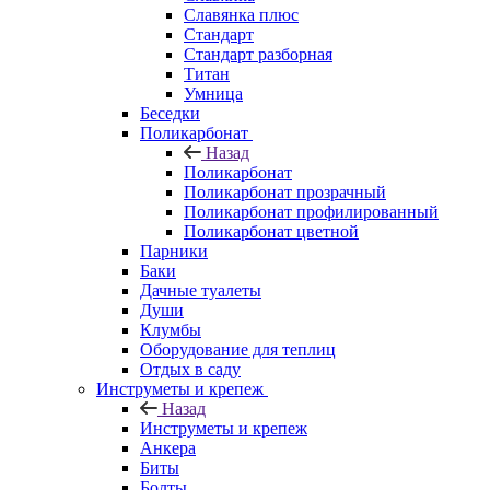
Славянка плюс
Стандарт
Стандарт разборная
Титан
Умница
Беседки
Поликарбонат
Назад
Поликарбонат
Поликарбонат прозрачный
Поликарбонат профилированный
Поликарбонат цветной
Парники
Баки
Дачные туалеты
Души
Клумбы
Оборудование для теплиц
Отдых в саду
Инструметы и крепеж
Назад
Инструметы и крепеж
Анкера
Биты
Болты