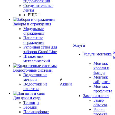
гидроизоляция
Соединительные
ленты
+ ЕЩЕ 1
Заборы и ограждения
Модульные
ограждения
Панельные
ограждения
Услуги
Рулонная сетка для
заборов Grand Line
Услуги монтажа
Штакетник
металлический
Монтаж
кровли и
Водосточные системы
фасада
Водостоки из
Монтаж
металла
сайдинга
Водостоки из
Акции
Монтаж
пластика
профлиста
Замер и расчет
Для дачи и сада
Замер
Теплицы
объекта
Беседки
Расчет
Поликарбонат
проекта