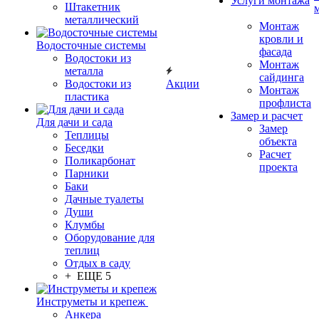
Услуги монтажа
Штакетник
металлический
Монтаж
кровли и
Водосточные системы
фасада
Водостоки из
Монтаж
металла
сайдинга
Водостоки из
Акции
Монтаж
пластика
профлиста
Замер и расчет
Для дачи и сада
Замер
Теплицы
объекта
Беседки
Расчет
Поликарбонат
проекта
Парники
Баки
Дачные туалеты
Души
Клумбы
Оборудование для
теплиц
Отдых в саду
+ ЕЩЕ 5
Инструметы и крепеж
Анкера