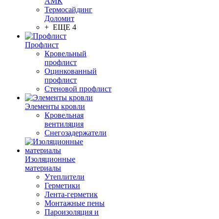
АМК
Термосайдинг
Доломит
+ ЕЩЕ 4
Профлист
Кровельный
профлист
Оцинкованный
профлист
Стеновой профлист
Элементы кровли
Кровельная
вентиляция
Снегозадержатели
Изоляционные
материалы
Утеплители
Герметики
Лента-герметик
Монтажные пены
Пароизоляция и