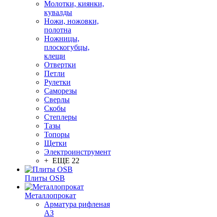
Молотки, киянки,
кувалды
Ножи, ножовки,
полотна
Ножницы,
плоскогубцы,
клещи
Отвертки
Петли
Рулетки
Саморезы
Сверлы
Скобы
Степлеры
Тазы
Топоры
Щетки
Электроинструмент
+ ЕЩЕ 22
Плиты OSB
Металлопрокат
Арматура рифленая
АЗ