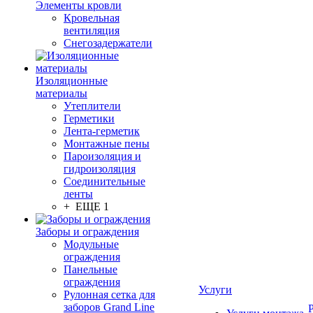
Элементы кровли
Кровельная
вентиляция
Снегозадержатели
Изоляционные
материалы
Утеплители
Герметики
Лента-герметик
Монтажные пены
Пароизоляция и
гидроизоляция
Соединительные
ленты
+ ЕЩЕ 1
Заборы и ограждения
Модульные
ограждения
Панельные
ограждения
Услуги
Рулонная сетка для
заборов Grand Line