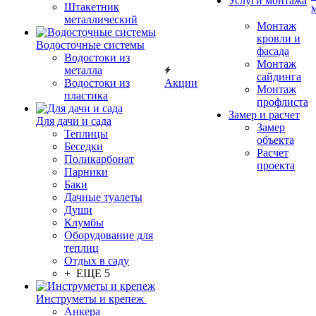
Услуги монтажа
Штакетник
металлический
Монтаж
кровли и
Водосточные системы
фасада
Водостоки из
Монтаж
металла
сайдинга
Водостоки из
Акции
Монтаж
пластика
профлиста
Замер и расчет
Для дачи и сада
Замер
Теплицы
объекта
Беседки
Расчет
Поликарбонат
проекта
Парники
Баки
Дачные туалеты
Души
Клумбы
Оборудование для
теплиц
Отдых в саду
+ ЕЩЕ 5
Инструметы и крепеж
Анкера