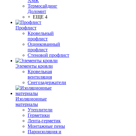
АМК
Термосайдинг
Доломит
+ ЕЩЕ 4
Профлист
Кровельный
профлист
Оцинкованный
профлист
Стеновой профлист
Элементы кровли
Кровельная
вентиляция
Снегозадержатели
Изоляционные
материалы
Утеплители
Герметики
Лента-герметик
Монтажные пены
Пароизоляция и