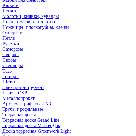
Кюветы
Лопаты
Молотки, киянки, кувалды
Ножи, ножовки, полотна
Ножницы, плоскогубцы, клещи
Отвертки
Петли
Рулетки
Саморезы
Сверлы
Скобы
Степлеры
Тазы
Топоры
Щетки
Электроинструмент
Плиты OSB
Металлопрокат
Арматура рифленая АЗ
Трубы профильные
Террасная доска
Террасная доска Grand Line
Террасная доска МастерДэк
Доска террасная Greenwerk Light