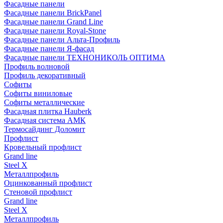
Фасадные панели
Фасадные панели BrickPanel
Фасадные панели Grand Line
Фасадные панели Royal-Stone
Фасадные панели Альта-Профиль
Фасадные панели Я-фасад
Фасадные панели ТЕХНОНИКОЛЬ ОПТИМА
Профиль волновой
Профиль декоративный
Софиты
Софиты виниловые
Софиты металлические
Фасадная плитка Hauberk
Фасадная система АМК
Термосайдинг Доломит
Профлист
Кровельный профлист
Grand line
Steel X
Металлпрофиль
Оцинкованный профлист
Стеновой профлист
Grand line
Steel X
Металлпрофиль