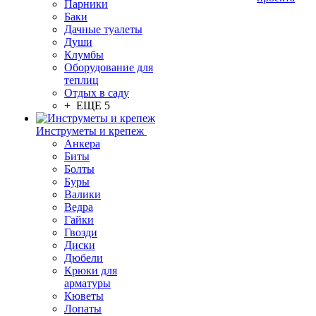
Парники
Баки
Дачные туалеты
Души
Клумбы
Оборудование для
теплиц
Отдых в саду
+ ЕЩЕ 5
Инструметы и крепеж
Анкера
Биты
Болты
Буры
Валики
Ведра
Гайки
Гвозди
Диски
Дюбели
Крюки для
арматуры
Кюветы
Лопаты