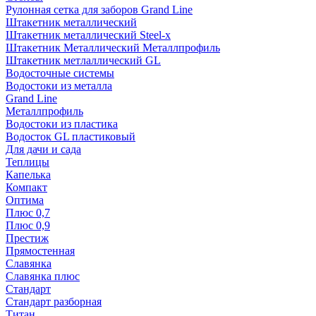
Рулонная сетка для заборов Grand Line
Штакетник металлический
Штакетник металлический Steel-x
Штакетник Металлический Металлпрофиль
Штакетник метлаллический GL
Водосточные системы
Водостоки из металла
Grand Line
Металлпрофиль
Водостоки из пластика
Водосток GL пластиковый
Для дачи и сада
Теплицы
Капелька
Компакт
Оптима
Плюс 0,7
Плюс 0,9
Престиж
Прямостенная
Славянка
Славянка плюс
Стандарт
Стандарт разборная
Титан