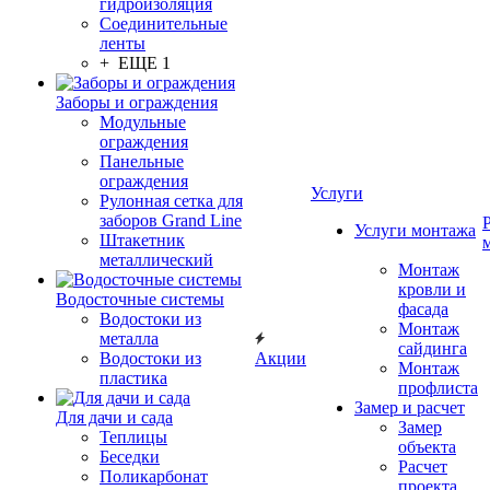
гидроизоляция
Соединительные
ленты
+ ЕЩЕ 1
Заборы и ограждения
Модульные
ограждения
Панельные
ограждения
Услуги
Рулонная сетка для
заборов Grand Line
Услуги монтажа
Штакетник
металлический
Монтаж
кровли и
Водосточные системы
фасада
Водостоки из
Монтаж
металла
сайдинга
Водостоки из
Акции
Монтаж
пластика
профлиста
Замер и расчет
Для дачи и сада
Замер
Теплицы
объекта
Беседки
Расчет
Поликарбонат
проекта