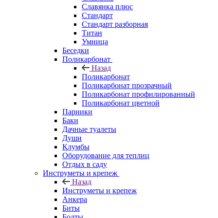
Славянка плюс
Стандарт
Стандарт разборная
Титан
Умница
Беседки
Поликарбонат
Назад
Поликарбонат
Поликарбонат прозрачный
Поликарбонат профилированный
Поликарбонат цветной
Парники
Баки
Дачные туалеты
Души
Клумбы
Оборудование для теплиц
Отдых в саду
Инструметы и крепеж
Назад
Инструметы и крепеж
Анкера
Биты
Болты