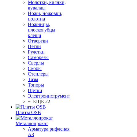
Молотки, киянки,
кувалды
Ножи, ножовки,
полотна
Ножницы,
плоскогубцы,
клещи
Отвертки
Петли
Рулетки
Саморезы
Сверлы
Скобы
Степлеры
Тазы
Топоры
Щетки
Электроинструмент
+ ЕЩЕ 22
Плиты OSB
Металлопрокат
Арматура рифленая
АЗ