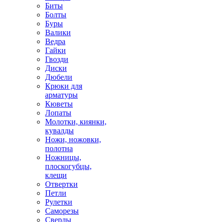
Биты
Болты
Буры
Валики
Ведра
Гайки
Гвозди
Диски
Дюбели
Крюки для
арматуры
Кюветы
Лопаты
Молотки, киянки,
кувалды
Ножи, ножовки,
полотна
Ножницы,
плоскогубцы,
клещи
Отвертки
Петли
Рулетки
Саморезы
Сверлы