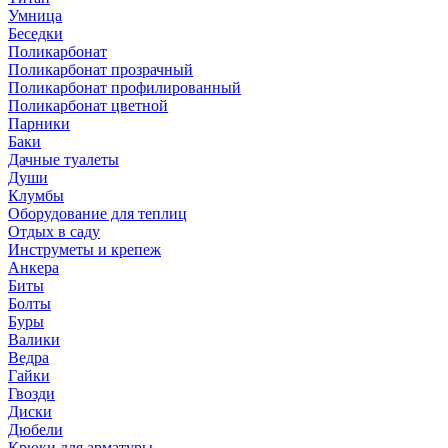
Умница
Беседки
Поликарбонат
Поликарбонат прозрачный
Поликарбонат профилированный
Поликарбонат цветной
Парники
Баки
Дачные туалеты
Души
Клумбы
Оборудование для теплиц
Отдых в саду
Инструметы и крепеж
Анкера
Биты
Болты
Буры
Валики
Ведра
Гайки
Гвозди
Диски
Дюбели
Крюки для арматуры