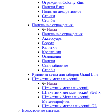
Ограждния Colority Zinc
Панели Estet
Полотно декоративное
Стойки
Столбы
Панельные ограждения
Назад
Панельные ограждения
Аксессуары
Ворота
Калитки
Крепления
Основания
Панели
Сваи забивные
Столбы
Рулонная сетка для заборов Grand Line
Штакетник металлический
Назад
Штакетник металлический
Штакетник металлический Steel-x
Штакетник Металлический
Металлпрофиль
Штакетник метлаллический GL
Водосточные системы