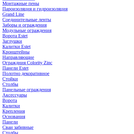
Монтажные пены
Пароизоляция и гидроизоляция
Grand Line
Соединительные ленты
Заборы и ограждения
Модульные ограждения
Ворота Estet
Заглушки
Калитки Estet
Кронштейны
Направляющие
Ограждния Colority Zinc
Панели Estet
Полотно декоративное
Стойки
Столбы
Панельные ограждения
Аксессуары
Ворота
Калитки
Крепления
Основания
Панели
Сваи забивные
Столбы