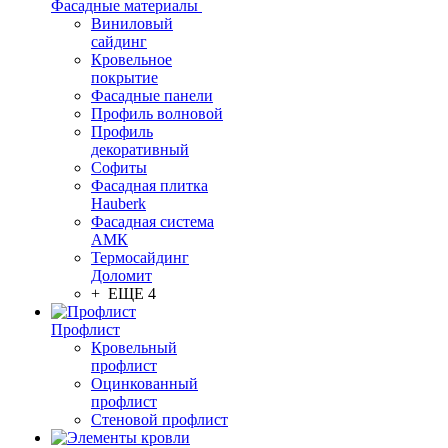
Фасадные материалы
Виниловый
сайдинг
Кровельное
покрытие
Фасадные панели
Профиль волновой
Профиль
декоративный
Софиты
Фасадная плитка
Hauberk
Фасадная система
АМК
Термосайдинг
Доломит
+ ЕЩЕ 4
Профлист
Кровельный
профлист
Оцинкованный
профлист
Стеновой профлист