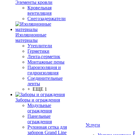
Элементы кровли
Кровельная
вентиляция
Снегозадержатели
Изоляционные
материалы
Утеплители
Герметики
Лента-герметик
Монтажные пены
Пароизоляция и
гидроизоляция
Соединительные
ленты
+ ЕЩЕ 1
Заборы и ограждения
Модульные
ограждения
Панельные
ограждения
Услуги
Рулонная сетка для
заборов Grand Line