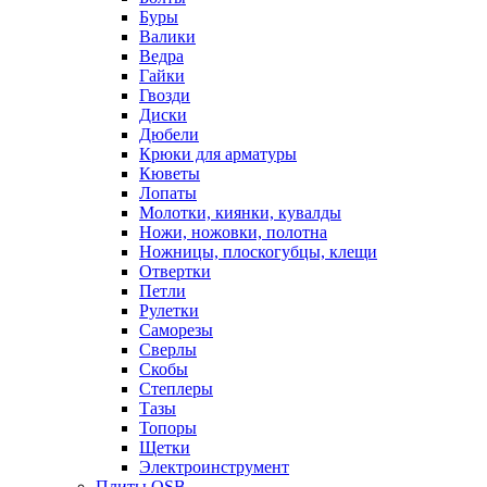
Буры
Валики
Ведра
Гайки
Гвозди
Диски
Дюбели
Крюки для арматуры
Кюветы
Лопаты
Молотки, киянки, кувалды
Ножи, ножовки, полотна
Ножницы, плоскогубцы, клещи
Отвертки
Петли
Рулетки
Саморезы
Сверлы
Скобы
Степлеры
Тазы
Топоры
Щетки
Электроинструмент
Плиты OSB