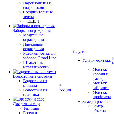
Пароизоляция и
гидроизоляция
Соединительные
ленты
+ ЕЩЕ 1
Заборы и ограждения
Модульные
ограждения
Панельные
ограждения
Услуги
Рулонная сетка для
заборов Grand Line
Услуги монтажа
Штакетник
металлический
Монтаж
кровли и
Водосточные системы
фасада
Водостоки из
Монтаж
металла
сайдинга
Водостоки из
Акции
Монтаж
пластика
профлиста
Замер и расчет
Для дачи и сада
Замер
Теплицы
объекта
Беседки