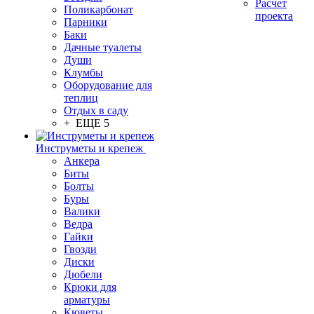
Расчет
Поликарбонат
проекта
Парники
Баки
Дачные туалеты
Души
Клумбы
Оборудование для
теплиц
Отдых в саду
+ ЕЩЕ 5
Инструметы и крепеж
Анкера
Биты
Болты
Буры
Валики
Ведра
Гайки
Гвозди
Диски
Дюбели
Крюки для
арматуры
Кюветы