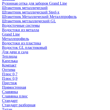
Рулонная сетка для заборов Grand Line
Штакетник металлический
Штакетник металлический Steel-x
Штакетник Металлический Металлпрофиль
Штакетник метлаллический GL
Водосточные системы
Водостоки из металла
Grand Line
Металлпрофиль
Водостоки из пластика
Водосток GL пластиковый
Для дачи и сада
Теплицы
Капелька
Компакт
Оптима
Плюс 0,7
Плюс 0,9
Престиж
Прямостенная
Славянка
Славянка плюс
Стандарт
Стандарт разборная
Титан