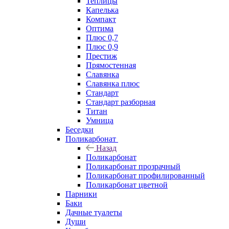
Теплицы
Капелька
Компакт
Оптима
Плюс 0,7
Плюс 0,9
Престиж
Прямостенная
Славянка
Славянка плюс
Стандарт
Стандарт разборная
Титан
Умница
Беседки
Поликарбонат
Назад
Поликарбонат
Поликарбонат прозрачный
Поликарбонат профилированный
Поликарбонат цветной
Парники
Баки
Дачные туалеты
Души