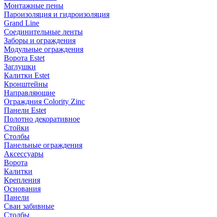
Монтажные пены
Пароизоляция и гидроизоляция
Grand Line
Соединительные ленты
Заборы и ограждения
Модульные ограждения
Ворота Estet
Заглушки
Калитки Estet
Кронштейны
Направляющие
Ограждния Colority Zinc
Панели Estet
Полотно декоративное
Стойки
Столбы
Панельные ограждения
Аксессуары
Ворота
Калитки
Крепления
Основания
Панели
Сваи забивные
Столбы