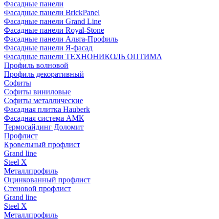
Фасадные панели
Фасадные панели BrickPanel
Фасадные панели Grand Line
Фасадные панели Royal-Stone
Фасадные панели Альта-Профиль
Фасадные панели Я-фасад
Фасадные панели ТЕХНОНИКОЛЬ ОПТИМА
Профиль волновой
Профиль декоративный
Софиты
Софиты виниловые
Софиты металлические
Фасадная плитка Hauberk
Фасадная система АМК
Термосайдинг Доломит
Профлист
Кровельный профлист
Grand line
Steel X
Металлпрофиль
Оцинкованный профлист
Стеновой профлист
Grand line
Steel X
Металлпрофиль