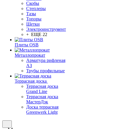
Скобы
Степлеры
Тазы
Топоры
Щетки
Электроинструмент
+ ЕЩЕ 22
Плиты OSB
Металлопрокат
Арматура рифленая
АЗ
Трубы профильные
Террасная доска
Террасная доска
Grand Line
Террасная доска
МастерДэк
Доска террасная
Greenwerk Light