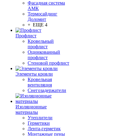
Фасадная система
АМК
Термосайдинг
Доломит
+ ЕЩЕ 4
Профлист
Кровельный
профлист
Оцинкованный
профлист
Стеновой профлист
Элементы кровли
Кровельная
вентиляция
Снегозадержатели
Изоляционные
материалы
Утеплители
Герметики
Лента-герметик
Монтажные пены