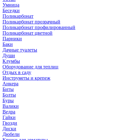
Умница
Беседки
Поликарбонат
Поликарбонат прозрачный
Поликарбонат профилированный
Поликарбонат цветной
Парники
Баки
Дачные туалеты
Души
Клумбы
Оборудование для теплиц
Отдых в саду
Инструметы и крепеж
Анкера
Биты
Болты
Буры
Валики
Ведра
Гайки
Гвозди
Диски
Дюбели
Крюки для арматуры