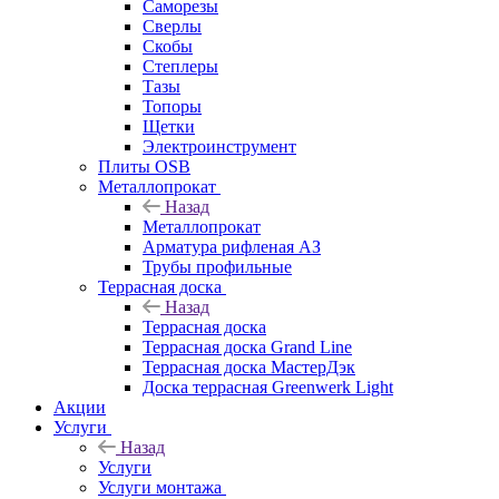
Саморезы
Сверлы
Скобы
Степлеры
Тазы
Топоры
Щетки
Электроинструмент
Плиты OSB
Металлопрокат
Назад
Металлопрокат
Арматура рифленая АЗ
Трубы профильные
Террасная доска
Назад
Террасная доска
Террасная доска Grand Line
Террасная доска МастерДэк
Доска террасная Greenwerk Light
Акции
Услуги
Назад
Услуги
Услуги монтажа