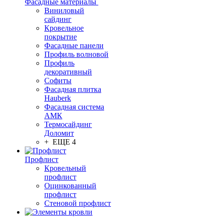
Фасадные материалы
Виниловый
сайдинг
Кровельное
покрытие
Фасадные панели
Профиль волновой
Профиль
декоративный
Софиты
Фасадная плитка
Hauberk
Фасадная система
АМК
Термосайдинг
Доломит
+ ЕЩЕ 4
Профлист
Кровельный
профлист
Оцинкованный
профлист
Стеновой профлист