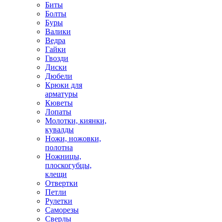
Биты
Болты
Буры
Валики
Ведра
Гайки
Гвозди
Диски
Дюбели
Крюки для
арматуры
Кюветы
Лопаты
Молотки, киянки,
кувалды
Ножи, ножовки,
полотна
Ножницы,
плоскогубцы,
клещи
Отвертки
Петли
Рулетки
Саморезы
Сверлы