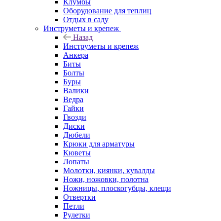
Клумбы
Оборудование для теплиц
Отдых в саду
Инструметы и крепеж
Назад
Инструметы и крепеж
Анкера
Биты
Болты
Буры
Валики
Ведра
Гайки
Гвозди
Диски
Дюбели
Крюки для арматуры
Кюветы
Лопаты
Молотки, киянки, кувалды
Ножи, ножовки, полотна
Ножницы, плоскогубцы, клещи
Отвертки
Петли
Рулетки