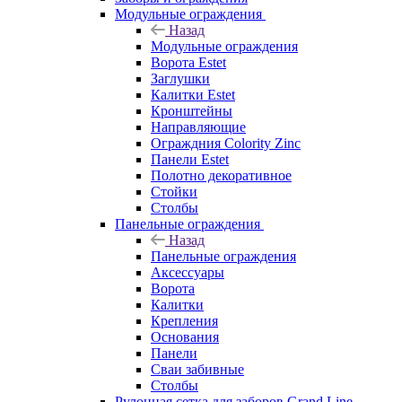
Модульные ограждения
Назад
Модульные ограждения
Ворота Estet
Заглушки
Калитки Estet
Кронштейны
Направляющие
Ограждния Colority Zinc
Панели Estet
Полотно декоративное
Стойки
Столбы
Панельные ограждения
Назад
Панельные ограждения
Аксессуары
Ворота
Калитки
Крепления
Основания
Панели
Сваи забивные
Столбы
Рулонная сетка для заборов Grand Line