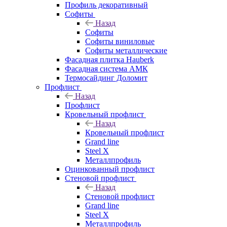
Профиль декоративный
Софиты
Назад
Софиты
Софиты виниловые
Софиты металлические
Фасадная плитка Hauberk
Фасадная система АМК
Термосайдинг Доломит
Профлист
Назад
Профлист
Кровельный профлист
Назад
Кровельный профлист
Grand line
Steel X
Металлпрофиль
Оцинкованный профлист
Стеновой профлист
Назад
Стеновой профлист
Grand line
Steel X
Металлпрофиль