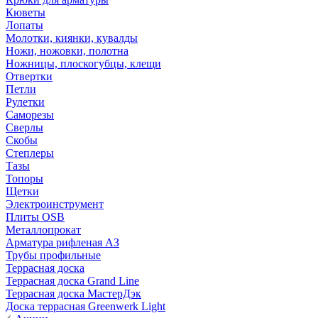
Кюветы
Лопаты
Молотки, киянки, кувалды
Ножи, ножовки, полотна
Ножницы, плоскогубцы, клещи
Отвертки
Петли
Рулетки
Саморезы
Сверлы
Скобы
Степлеры
Тазы
Топоры
Щетки
Электроинструмент
Плиты OSB
Металлопрокат
Арматура рифленая АЗ
Трубы профильные
Террасная доска
Террасная доска Grand Line
Террасная доска МастерДэк
Доска террасная Greenwerk Light