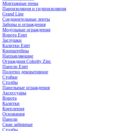
Монтажные пены
Пароизоляция и гидроизоляция
Grand Line
Соединительные ленты
Заборы и ограждения
Модульные ограждения
Ворота Estet
Заглушки
Калитки Estet
Кронштейны
Направляющие
Ограждния Colority Zinc
Панели Estet
Полотно декоративное
Стойки
Столбы
Панельные ограждения
Аксессуары
Ворота
Калитки
Крепления
Основания
Панели
Сваи забивные
Столбы