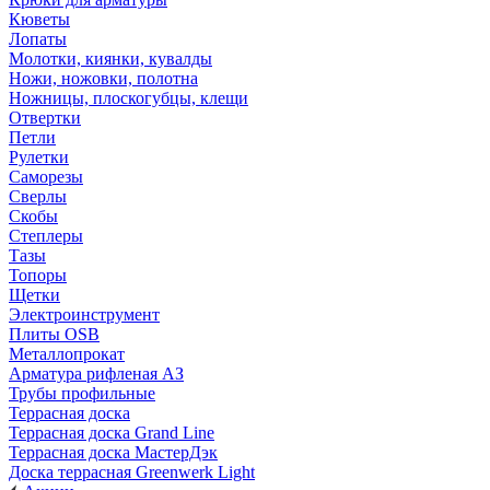
Кюветы
Лопаты
Молотки, киянки, кувалды
Ножи, ножовки, полотна
Ножницы, плоскогубцы, клещи
Отвертки
Петли
Рулетки
Саморезы
Сверлы
Скобы
Степлеры
Тазы
Топоры
Щетки
Электроинструмент
Плиты OSB
Металлопрокат
Арматура рифленая АЗ
Трубы профильные
Террасная доска
Террасная доска Grand Line
Террасная доска МастерДэк
Доска террасная Greenwerk Light