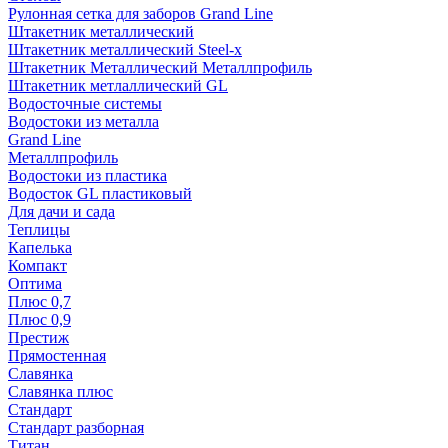
Рулонная сетка для заборов Grand Line
Штакетник металлический
Штакетник металлический Steel-x
Штакетник Металлический Металлпрофиль
Штакетник метлаллический GL
Водосточные системы
Водостоки из металла
Grand Line
Металлпрофиль
Водостоки из пластика
Водосток GL пластиковый
Для дачи и сада
Теплицы
Капелька
Компакт
Оптима
Плюс 0,7
Плюс 0,9
Престиж
Прямостенная
Славянка
Славянка плюс
Стандарт
Стандарт разборная
Титан