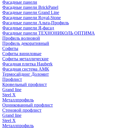
Фасадные панели
Фасадные панели BrickPanel
Фасадные панели Grand Line
Фасадные панели Royal-Stone
Фасадные панели Альта-Профиль
Фасадные панели Я-фасад
Фасадные панели ТЕХНОНИКОЛЬ ОПТИМА
Профиль волновой
Профиль декоративный
Софиты
Софиты виниловые
Софиты металлические
Фасадная плитка Hauberk
Фасадная система АМК
Термосайдинг Доломит
Профлист
Кровельный профлист
Grand line
Steel X
Металлпрофиль
Оцинкованный профлист
Стеновой профлист
Grand line
Steel X
Металлпрофиль