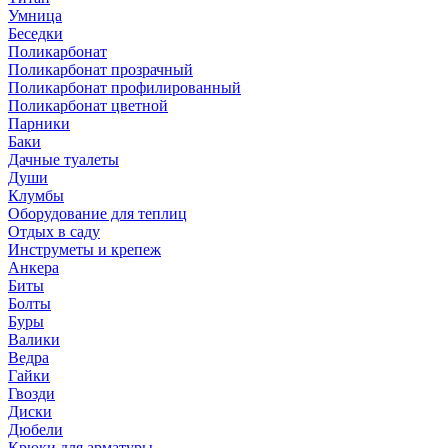
Умница
Беседки
Поликарбонат
Поликарбонат прозрачный
Поликарбонат профилированный
Поликарбонат цветной
Парники
Баки
Дачные туалеты
Души
Клумбы
Оборудование для теплиц
Отдых в саду
Инструметы и крепеж
Анкера
Биты
Болты
Буры
Валики
Ведра
Гайки
Гвозди
Диски
Дюбели
Крюки для арматуры