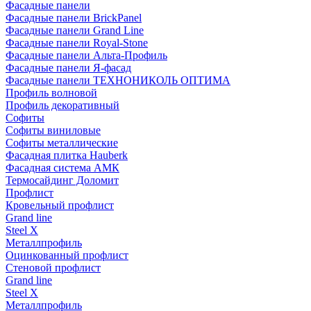
Фасадные панели
Фасадные панели BrickPanel
Фасадные панели Grand Line
Фасадные панели Royal-Stone
Фасадные панели Альта-Профиль
Фасадные панели Я-фасад
Фасадные панели ТЕХНОНИКОЛЬ ОПТИМА
Профиль волновой
Профиль декоративный
Софиты
Софиты виниловые
Софиты металлические
Фасадная плитка Hauberk
Фасадная система АМК
Термосайдинг Доломит
Профлист
Кровельный профлист
Grand line
Steel X
Металлпрофиль
Оцинкованный профлист
Стеновой профлист
Grand line
Steel X
Металлпрофиль