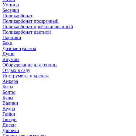
Умница
Беседки
Поликарбонат
Поликарбонат прозрачный
Поликарбонат профилированный
Поликарбонат цветной
Парники
Баки
Дачные туалеты
Души
Клумбы
Оборудование для теплиц
Отдых в саду
Инструметы и крепеж
Анкера
Биты
Болты
Буры
Валики
Ведра
Гайки
Гвозди
Диски
Дюбели
Крюки для арматуры