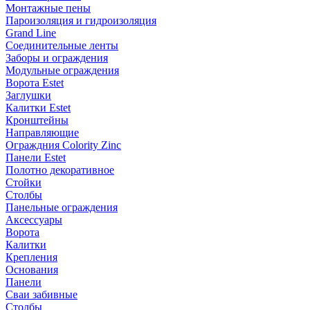
Монтажные пены
Пароизоляция и гидроизоляция
Grand Line
Соединительные ленты
Заборы и ограждения
Модульные ограждения
Ворота Estet
Заглушки
Калитки Estet
Кронштейны
Направляющие
Ограждния Colority Zinc
Панели Estet
Полотно декоративное
Стойки
Столбы
Панельные ограждения
Аксессуары
Ворота
Калитки
Крепления
Основания
Панели
Сваи забивные
Столбы