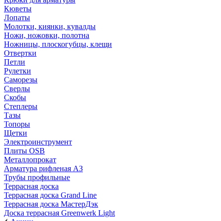
Кюветы
Лопаты
Молотки, киянки, кувалды
Ножи, ножовки, полотна
Ножницы, плоскогубцы, клещи
Отвертки
Петли
Рулетки
Саморезы
Сверлы
Скобы
Степлеры
Тазы
Топоры
Щетки
Электроинструмент
Плиты OSB
Металлопрокат
Арматура рифленая АЗ
Трубы профильные
Террасная доска
Террасная доска Grand Line
Террасная доска МастерДэк
Доска террасная Greenwerk Light