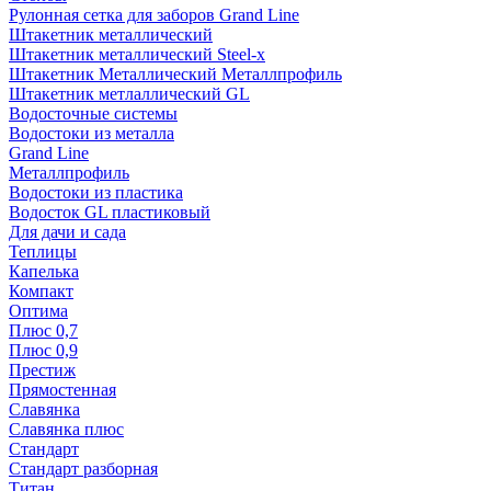
Рулонная сетка для заборов Grand Line
Штакетник металлический
Штакетник металлический Steel-x
Штакетник Металлический Металлпрофиль
Штакетник метлаллический GL
Водосточные системы
Водостоки из металла
Grand Line
Металлпрофиль
Водостоки из пластика
Водосток GL пластиковый
Для дачи и сада
Теплицы
Капелька
Компакт
Оптима
Плюс 0,7
Плюс 0,9
Престиж
Прямостенная
Славянка
Славянка плюс
Стандарт
Стандарт разборная
Титан