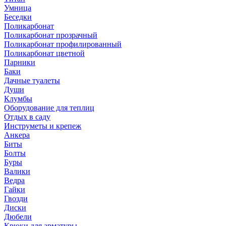
Умница
Беседки
Поликарбонат
Поликарбонат прозрачный
Поликарбонат профилированный
Поликарбонат цветной
Парники
Баки
Дачные туалеты
Души
Клумбы
Оборудование для теплиц
Отдых в саду
Инструметы и крепеж
Анкера
Биты
Болты
Буры
Валики
Ведра
Гайки
Гвозди
Диски
Дюбели
Крюки для арматуры