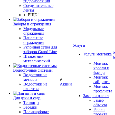
гидроизоляция
Соединительные
ленты
+ ЕЩЕ 1
Заборы и ограждения
Модульные
ограждения
Панельные
ограждения
Услуги
Рулонная сетка для
заборов Grand Line
Услуги монтажа
Штакетник
металлический
Монтаж
кровли и
Водосточные системы
фасада
Водостоки из
Монтаж
металла
сайдинга
Водостоки из
Акции
Монтаж
пластика
профлиста
Замер и расчет
Для дачи и сада
Замер
Теплицы
объекта
Беседки
Расчет
Поликарбонат
проекта