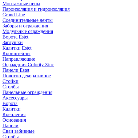
Монтажные пены
Пароизоляция и гидроизоляция
Grand Line
Соединительные ленты
Заборы и ограждения
Модульные ограждения
Ворота Estet
Заглушки
Калитки Estet
Кронштейны
Направляющие
Ограждния Colority Zinc
Панели Estet
Полотно декоративное
Стойки
Столбы
Панельные ограждения
Аксессуары
Ворота
Калитки
Крепления
Основания
Панели
Сваи забивные
Столбы