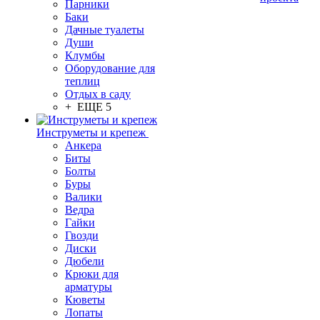
Парники
Баки
Дачные туалеты
Души
Клумбы
Оборудование для
теплиц
Отдых в саду
+ ЕЩЕ 5
Инструметы и крепеж
Анкера
Биты
Болты
Буры
Валики
Ведра
Гайки
Гвозди
Диски
Дюбели
Крюки для
арматуры
Кюветы
Лопаты