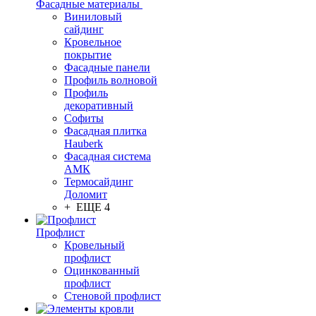
Фасадные материалы
Виниловый
сайдинг
Кровельное
покрытие
Фасадные панели
Профиль волновой
Профиль
декоративный
Софиты
Фасадная плитка
Hauberk
Фасадная система
АМК
Термосайдинг
Доломит
+ ЕЩЕ 4
Профлист
Кровельный
профлист
Оцинкованный
профлист
Стеновой профлист