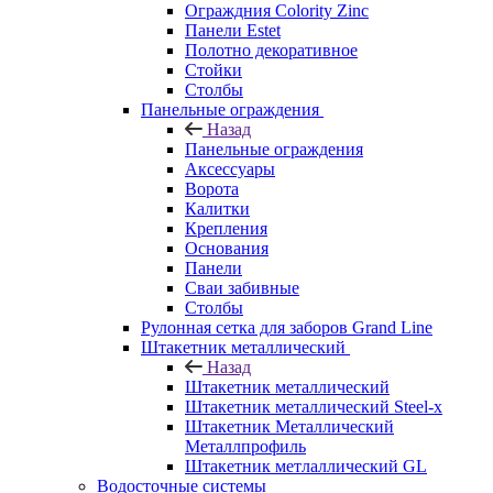
Ограждния Colority Zinc
Панели Estet
Полотно декоративное
Стойки
Столбы
Панельные ограждения
Назад
Панельные ограждения
Аксессуары
Ворота
Калитки
Крепления
Основания
Панели
Сваи забивные
Столбы
Рулонная сетка для заборов Grand Line
Штакетник металлический
Назад
Штакетник металлический
Штакетник металлический Steel-x
Штакетник Металлический
Металлпрофиль
Штакетник метлаллический GL
Водосточные системы