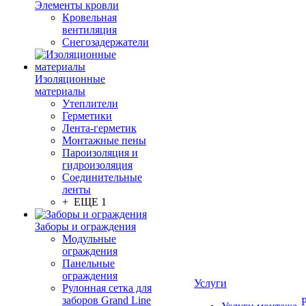
Элементы кровли
Кровельная
вентиляция
Снегозадержатели
Изоляционные
материалы
Утеплители
Герметики
Лента-герметик
Монтажные пены
Пароизоляция и
гидроизоляция
Соединительные
ленты
+ ЕЩЕ 1
Заборы и ограждения
Модульные
ограждения
Панельные
ограждения
Услуги
Рулонная сетка для
заборов Grand Line