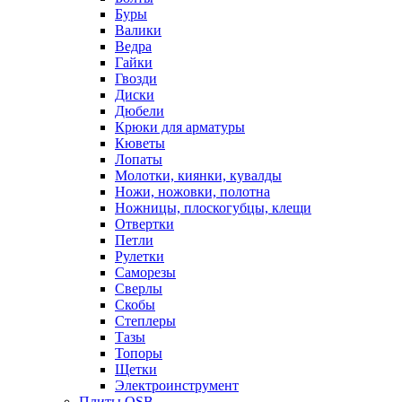
Буры
Валики
Ведра
Гайки
Гвозди
Диски
Дюбели
Крюки для арматуры
Кюветы
Лопаты
Молотки, киянки, кувалды
Ножи, ножовки, полотна
Ножницы, плоскогубцы, клещи
Отвертки
Петли
Рулетки
Саморезы
Сверлы
Скобы
Степлеры
Тазы
Топоры
Щетки
Электроинструмент
Плиты OSB