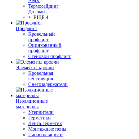
АМК
Термосайдинг
Доломит
+ ЕЩЕ 4
Профлист
Кровельный
профлист
Оцинкованный
профлист
Стеновой профлист
Элементы кровли
Кровельная
вентиляция
Снегозадержатели
Изоляционные
материалы
Утеплители
Герметики
Лента-герметик
Монтажные пены
Пароизоляция и