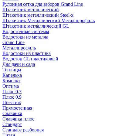
Рулонная сетка для заборов Grand Line
Штакетник металлический
Штакетник металлический Steel-x
Штакетник Металлический Металлпрофиль
Штакетник метлаллический GL
Водосточные системы
Водостоки из металла
Grand Line
Металлпрофиль
Водостоки из пластика
Водосток GL пластиковый
Для дачи и сада
Теплицы
Капелька
Компакт
Оптима
Плюс 0,7
Плюс 0,9
Престиж
Прямостенная
Славянка
Славянка плюс
Стандарт
Стандарт разборная
Титан