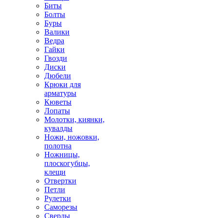
Биты
Болты
Буры
Валики
Ведра
Гайки
Гвозди
Диски
Дюбели
Крюки для
арматуры
Кюветы
Лопаты
Молотки, киянки,
кувалды
Ножи, ножовки,
полотна
Ножницы,
плоскогубцы,
клещи
Отвертки
Петли
Рулетки
Саморезы
Сверлы