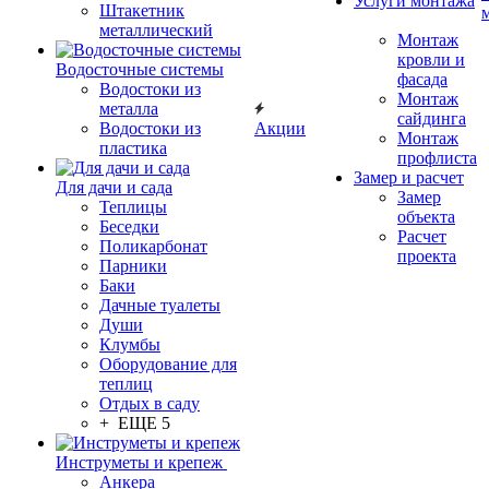
Услуги монтажа
Штакетник
металлический
Монтаж
кровли и
Водосточные системы
фасада
Водостоки из
Монтаж
металла
сайдинга
Водостоки из
Акции
Монтаж
пластика
профлиста
Замер и расчет
Для дачи и сада
Замер
Теплицы
объекта
Беседки
Расчет
Поликарбонат
проекта
Парники
Баки
Дачные туалеты
Души
Клумбы
Оборудование для
теплиц
Отдых в саду
+ ЕЩЕ 5
Инструметы и крепеж
Анкера