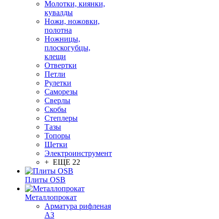
Молотки, киянки,
кувалды
Ножи, ножовки,
полотна
Ножницы,
плоскогубцы,
клещи
Отвертки
Петли
Рулетки
Саморезы
Сверлы
Скобы
Степлеры
Тазы
Топоры
Щетки
Электроинструмент
+ ЕЩЕ 22
Плиты OSB
Металлопрокат
Арматура рифленая
АЗ