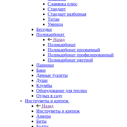
Славянка плюс
Стандарт
Стандарт разборная
Титан
Умница
Беседки
Поликарбонат
Назад
Поликарбонат
Поликарбонат прозрачный
Поликарбонат профилированный
Поликарбонат цветной
Парники
Баки
Дачные туалеты
Души
Клумбы
Оборудование для теплиц
Отдых в саду
Инструметы и крепеж
Назад
Инструметы и крепеж
Анкера
Биты
Болты