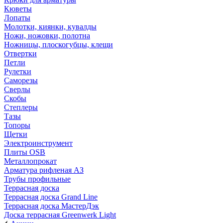
Кюветы
Лопаты
Молотки, киянки, кувалды
Ножи, ножовки, полотна
Ножницы, плоскогубцы, клещи
Отвертки
Петли
Рулетки
Саморезы
Сверлы
Скобы
Степлеры
Тазы
Топоры
Щетки
Электроинструмент
Плиты OSB
Металлопрокат
Арматура рифленая АЗ
Трубы профильные
Террасная доска
Террасная доска Grand Line
Террасная доска МастерДэк
Доска террасная Greenwerk Light