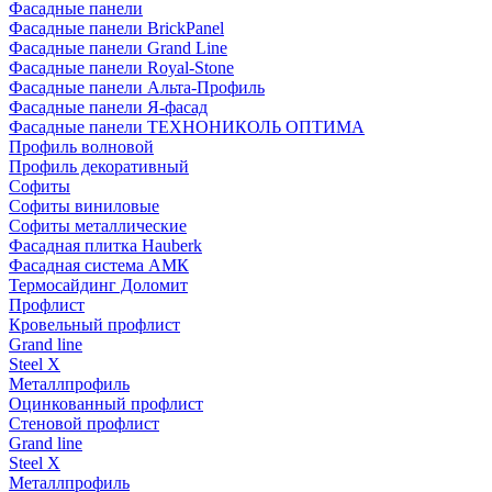
Фасадные панели
Фасадные панели BrickPanel
Фасадные панели Grand Line
Фасадные панели Royal-Stone
Фасадные панели Альта-Профиль
Фасадные панели Я-фасад
Фасадные панели ТЕХНОНИКОЛЬ ОПТИМА
Профиль волновой
Профиль декоративный
Софиты
Софиты виниловые
Софиты металлические
Фасадная плитка Hauberk
Фасадная система АМК
Термосайдинг Доломит
Профлист
Кровельный профлист
Grand line
Steel X
Металлпрофиль
Оцинкованный профлист
Стеновой профлист
Grand line
Steel X
Металлпрофиль