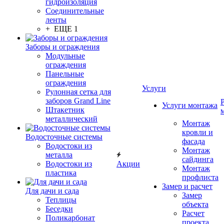
гидроизоляция
Соединительные
ленты
+ ЕЩЕ 1
Заборы и ограждения
Модульные
ограждения
Панельные
ограждения
Услуги
Рулонная сетка для
заборов Grand Line
Услуги монтажа
Штакетник
металлический
Монтаж
кровли и
Водосточные системы
фасада
Водостоки из
Монтаж
металла
сайдинга
Водостоки из
Акции
Монтаж
пластика
профлиста
Замер и расчет
Для дачи и сада
Замер
Теплицы
объекта
Беседки
Расчет
Поликарбонат
проекта