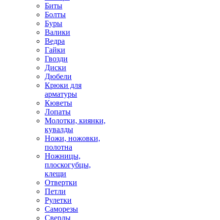
Биты
Болты
Буры
Валики
Ведра
Гайки
Гвозди
Диски
Дюбели
Крюки для
арматуры
Кюветы
Лопаты
Молотки, киянки,
кувалды
Ножи, ножовки,
полотна
Ножницы,
плоскогубцы,
клещи
Отвертки
Петли
Рулетки
Саморезы
Сверлы