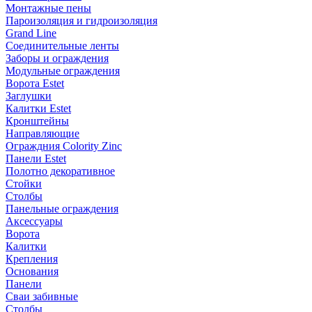
Монтажные пены
Пароизоляция и гидроизоляция
Grand Line
Соединительные ленты
Заборы и ограждения
Модульные ограждения
Ворота Estet
Заглушки
Калитки Estet
Кронштейны
Направляющие
Ограждния Colority Zinc
Панели Estet
Полотно декоративное
Стойки
Столбы
Панельные ограждения
Аксессуары
Ворота
Калитки
Крепления
Основания
Панели
Сваи забивные
Столбы