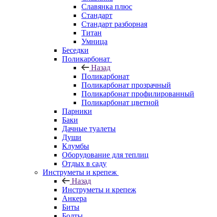
Славянка плюс
Стандарт
Стандарт разборная
Титан
Умница
Беседки
Поликарбонат
Назад
Поликарбонат
Поликарбонат прозрачный
Поликарбонат профилированный
Поликарбонат цветной
Парники
Баки
Дачные туалеты
Души
Клумбы
Оборудование для теплиц
Отдых в саду
Инструметы и крепеж
Назад
Инструметы и крепеж
Анкера
Биты
Болты