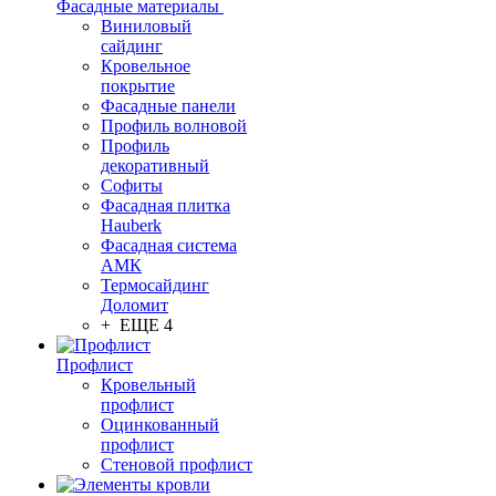
Фасадные материалы
Виниловый
сайдинг
Кровельное
покрытие
Фасадные панели
Профиль волновой
Профиль
декоративный
Софиты
Фасадная плитка
Hauberk
Фасадная система
АМК
Термосайдинг
Доломит
+ ЕЩЕ 4
Профлист
Кровельный
профлист
Оцинкованный
профлист
Стеновой профлист