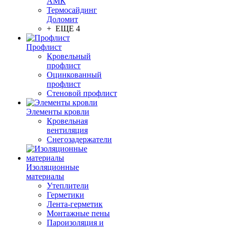
АМК
Термосайдинг
Доломит
+ ЕЩЕ 4
Профлист
Кровельный
профлист
Оцинкованный
профлист
Стеновой профлист
Элементы кровли
Кровельная
вентиляция
Снегозадержатели
Изоляционные
материалы
Утеплители
Герметики
Лента-герметик
Монтажные пены
Пароизоляция и