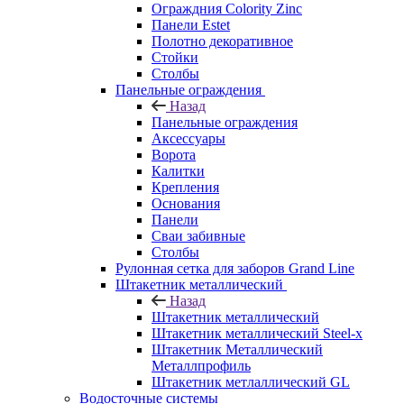
Ограждния Colority Zinc
Панели Estet
Полотно декоративное
Стойки
Столбы
Панельные ограждения
Назад
Панельные ограждения
Аксессуары
Ворота
Калитки
Крепления
Основания
Панели
Сваи забивные
Столбы
Рулонная сетка для заборов Grand Line
Штакетник металлический
Назад
Штакетник металлический
Штакетник металлический Steel-x
Штакетник Металлический
Металлпрофиль
Штакетник метлаллический GL
Водосточные системы