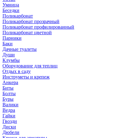
Умница
Беседки
Поликарбонат
Поликарбонат прозрачный
Поликарбонат профилированный
Поликарбонат цветной
Парники
Баки
Дачные туалеты
Души
Клумбы
Оборудование для теплиц
Отдых в саду
Инструметы и крепеж
Анкера
Биты
Болты
Буры
Валики
Ведра
Гайки
Гвозди
Диски
Дюбели
Крюки для арматуры