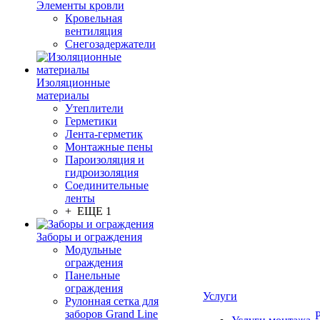
Элементы кровли
Кровельная
вентиляция
Снегозадержатели
Изоляционные
материалы
Утеплители
Герметики
Лента-герметик
Монтажные пены
Пароизоляция и
гидроизоляция
Соединительные
ленты
+ ЕЩЕ 1
Заборы и ограждения
Модульные
ограждения
Панельные
ограждения
Услуги
Рулонная сетка для
заборов Grand Line