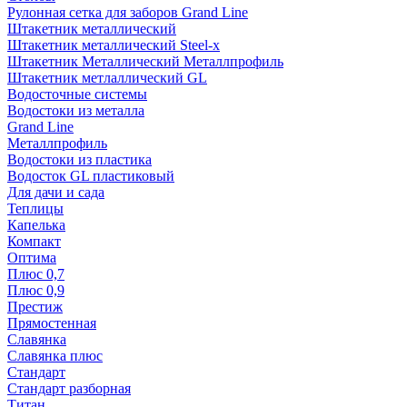
Рулонная сетка для заборов Grand Line
Штакетник металлический
Штакетник металлический Steel-x
Штакетник Металлический Металлпрофиль
Штакетник метлаллический GL
Водосточные системы
Водостоки из металла
Grand Line
Металлпрофиль
Водостоки из пластика
Водосток GL пластиковый
Для дачи и сада
Теплицы
Капелька
Компакт
Оптима
Плюс 0,7
Плюс 0,9
Престиж
Прямостенная
Славянка
Славянка плюс
Стандарт
Стандарт разборная
Титан