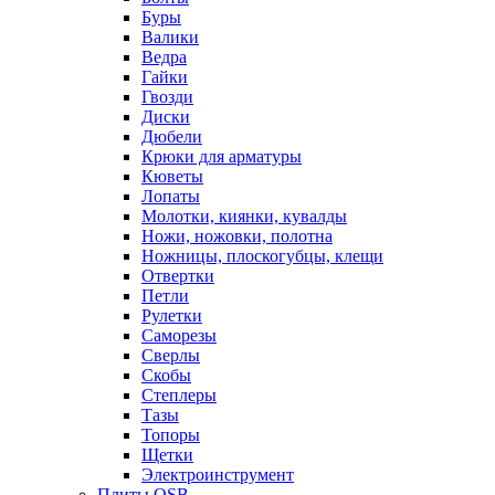
Буры
Валики
Ведра
Гайки
Гвозди
Диски
Дюбели
Крюки для арматуры
Кюветы
Лопаты
Молотки, киянки, кувалды
Ножи, ножовки, полотна
Ножницы, плоскогубцы, клещи
Отвертки
Петли
Рулетки
Саморезы
Сверлы
Скобы
Степлеры
Тазы
Топоры
Щетки
Электроинструмент
Плиты OSB