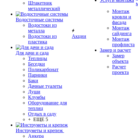
Услуги монтажа
Штакетник
металлический
Монтаж
кровли и
Водосточные системы
фасада
Водостоки из
Монтаж
металла
сайдинга
Водостоки из
Акции
Монтаж
пластика
профлиста
Замер и расчет
Для дачи и сада
Замер
Теплицы
объекта
Беседки
Расчет
Поликарбонат
проекта
Парники
Баки
Дачные туалеты
Души
Клумбы
Оборудование для
теплиц
Отдых в саду
+ ЕЩЕ 5
Инструметы и крепеж
Анкера