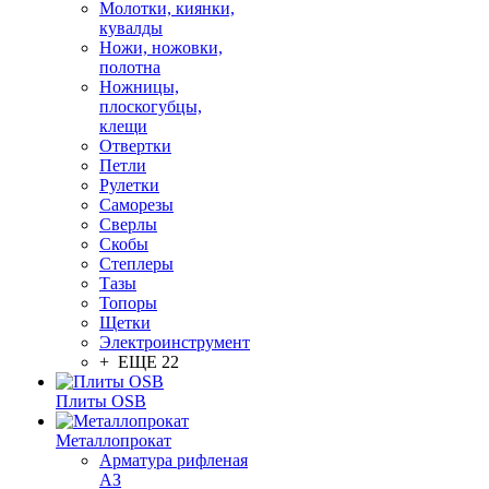
Молотки, киянки,
кувалды
Ножи, ножовки,
полотна
Ножницы,
плоскогубцы,
клещи
Отвертки
Петли
Рулетки
Саморезы
Сверлы
Скобы
Степлеры
Тазы
Топоры
Щетки
Электроинструмент
+ ЕЩЕ 22
Плиты OSB
Металлопрокат
Арматура рифленая
АЗ