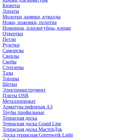
Кюветы
Лопаты
Молотки, киянки, кувалды
Ножи, ножовки, полотна
Ножницы, плоскогубцы, клещи
Отвертки
Петли
Рулетки
Саморезы
Сверлы
Скобы
Степлеры
Тазы
Топоры
Щетки
Электроинструмент
Плиты OSB
Металлопрокат
Арматура рифленая АЗ
Трубы профильные
Террасная доска
Террасная доска Grand Line
Террасная доска МастерДэк
Доска террасная Greenwerk Light