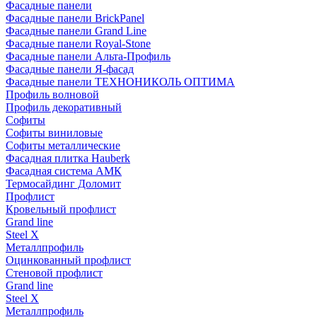
Фасадные панели
Фасадные панели BrickPanel
Фасадные панели Grand Line
Фасадные панели Royal-Stone
Фасадные панели Альта-Профиль
Фасадные панели Я-фасад
Фасадные панели ТЕХНОНИКОЛЬ ОПТИМА
Профиль волновой
Профиль декоративный
Софиты
Софиты виниловые
Софиты металлические
Фасадная плитка Hauberk
Фасадная система АМК
Термосайдинг Доломит
Профлист
Кровельный профлист
Grand line
Steel X
Металлпрофиль
Оцинкованный профлист
Стеновой профлист
Grand line
Steel X
Металлпрофиль