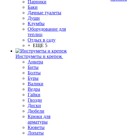
Парники
Баки
Дачные туалеты
Души
Клумбы
Оборудование для
теплиц
Отдых в саду
+ ЕЩЕ 5
Инструметы и крепеж
Анкера
Биты
Болты
Буры
Валики
Ведра
Гайки
Гвозди
Диски
Дюбели
Крюки для
арматуры
Кюветы
Лопаты