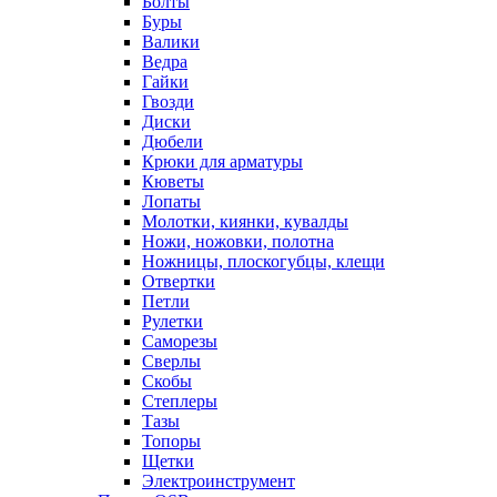
Болты
Буры
Валики
Ведра
Гайки
Гвозди
Диски
Дюбели
Крюки для арматуры
Кюветы
Лопаты
Молотки, киянки, кувалды
Ножи, ножовки, полотна
Ножницы, плоскогубцы, клещи
Отвертки
Петли
Рулетки
Саморезы
Сверлы
Скобы
Степлеры
Тазы
Топоры
Щетки
Электроинструмент