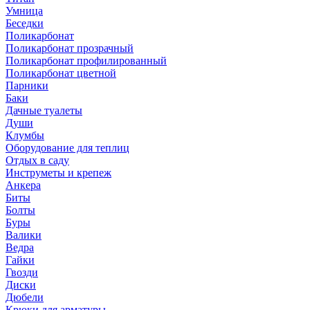
Умница
Беседки
Поликарбонат
Поликарбонат прозрачный
Поликарбонат профилированный
Поликарбонат цветной
Парники
Баки
Дачные туалеты
Души
Клумбы
Оборудование для теплиц
Отдых в саду
Инструметы и крепеж
Анкера
Биты
Болты
Буры
Валики
Ведра
Гайки
Гвозди
Диски
Дюбели
Крюки для арматуры