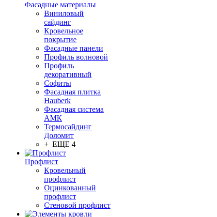
Фасадные материалы
Виниловый
сайдинг
Кровельное
покрытие
Фасадные панели
Профиль волновой
Профиль
декоративный
Софиты
Фасадная плитка
Hauberk
Фасадная система
АМК
Термосайдинг
Доломит
+ ЕЩЕ 4
Профлист
Кровельный
профлист
Оцинкованный
профлист
Стеновой профлист