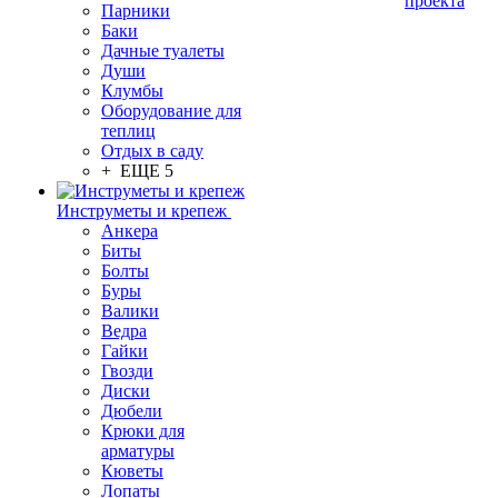
проекта
Парники
Баки
Дачные туалеты
Души
Клумбы
Оборудование для
теплиц
Отдых в саду
+ ЕЩЕ 5
Инструметы и крепеж
Анкера
Биты
Болты
Буры
Валики
Ведра
Гайки
Гвозди
Диски
Дюбели
Крюки для
арматуры
Кюветы
Лопаты