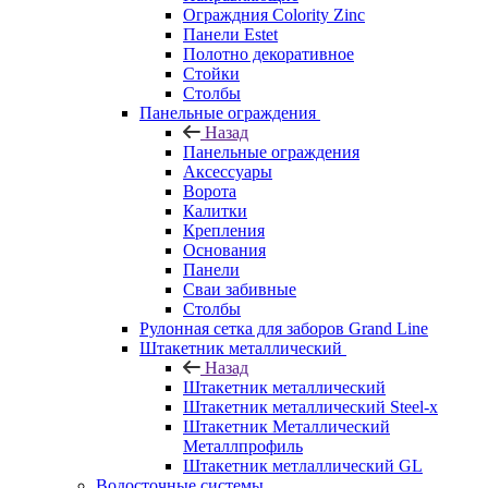
Ограждния Colority Zinc
Панели Estet
Полотно декоративное
Стойки
Столбы
Панельные ограждения
Назад
Панельные ограждения
Аксессуары
Ворота
Калитки
Крепления
Основания
Панели
Сваи забивные
Столбы
Рулонная сетка для заборов Grand Line
Штакетник металлический
Назад
Штакетник металлический
Штакетник металлический Steel-x
Штакетник Металлический
Металлпрофиль
Штакетник метлаллический GL
Водосточные системы