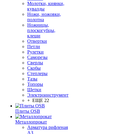
Молотки, киянки,
кувалды
Ножи, ножовки,
полотна
Ножницы,
плоскогубцы,
клещи
Отвертки
Петли
Рулетки
Саморезы
Сверлы
Скобы
Степлеры
Тазы
Топоры
Щетки
Электроинструмент
+ ЕЩЕ 22
Плиты OSB
Металлопрокат
Арматура рифленая
АЗ