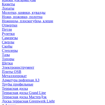
Кюветы
Лопаты
Молотки, киянки, кувалды
Ножи, ножовки, полотна
Ножницы, плоскогубцы, клещи
Отвертки
Петли
Рулетки
Саморезы
Сверлы
Скобы
Степлеры
Тазы
Топоры
Щетки
Электроинструмент
Плиты OSB
Металлопрокат
Арматура рифленая АЗ
Трубы профильные
Террасная доска
Террасная доска Grand Line
Террасная доска МастерДэк
Доска террасная Greenwerk Light