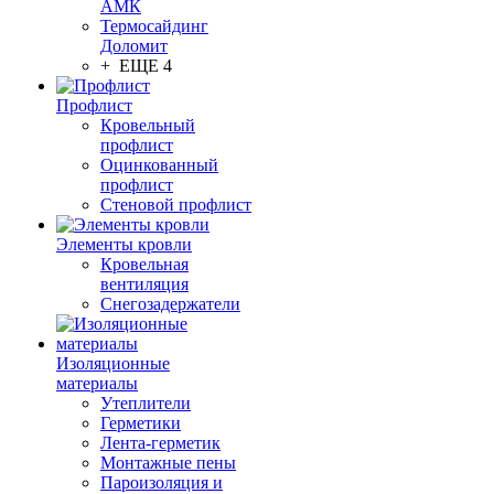
АМК
Термосайдинг
Доломит
+ ЕЩЕ 4
Профлист
Кровельный
профлист
Оцинкованный
профлист
Стеновой профлист
Элементы кровли
Кровельная
вентиляция
Снегозадержатели
Изоляционные
материалы
Утеплители
Герметики
Лента-герметик
Монтажные пены
Пароизоляция и