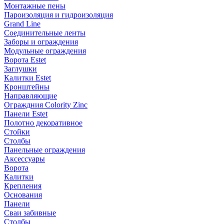
Монтажные пены
Пароизоляция и гидроизоляция
Grand Line
Соединительные ленты
Заборы и ограждения
Модульные ограждения
Ворота Estet
Заглушки
Калитки Estet
Кронштейны
Направляющие
Ограждния Colority Zinc
Панели Estet
Полотно декоративное
Стойки
Столбы
Панельные ограждения
Аксессуары
Ворота
Калитки
Крепления
Основания
Панели
Сваи забивные
Столбы