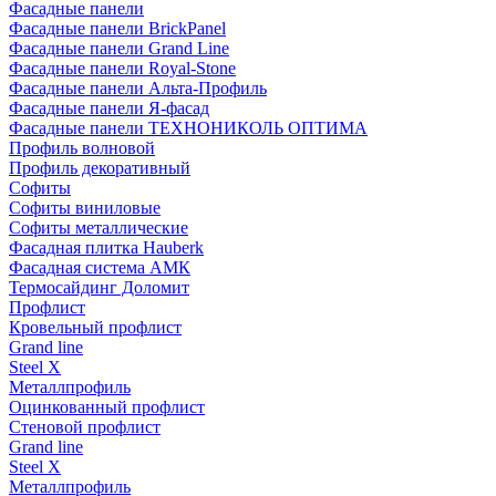
Фасадные панели
Фасадные панели BrickPanel
Фасадные панели Grand Line
Фасадные панели Royal-Stone
Фасадные панели Альта-Профиль
Фасадные панели Я-фасад
Фасадные панели ТЕХНОНИКОЛЬ ОПТИМА
Профиль волновой
Профиль декоративный
Софиты
Софиты виниловые
Софиты металлические
Фасадная плитка Hauberk
Фасадная система АМК
Термосайдинг Доломит
Профлист
Кровельный профлист
Grand line
Steel X
Металлпрофиль
Оцинкованный профлист
Стеновой профлист
Grand line
Steel X
Металлпрофиль