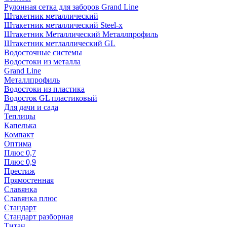
Рулонная сетка для заборов Grand Line
Штакетник металлический
Штакетник металлический Steel-x
Штакетник Металлический Металлпрофиль
Штакетник метлаллический GL
Водосточные системы
Водостоки из металла
Grand Line
Металлпрофиль
Водостоки из пластика
Водосток GL пластиковый
Для дачи и сада
Теплицы
Капелька
Компакт
Оптима
Плюс 0,7
Плюс 0,9
Престиж
Прямостенная
Славянка
Славянка плюс
Стандарт
Стандарт разборная
Титан