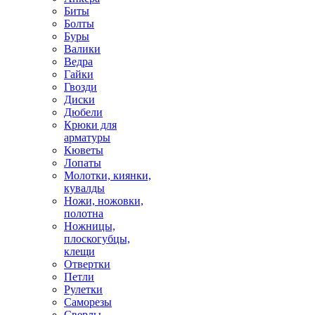
Биты
Болты
Буры
Валики
Ведра
Гайки
Гвозди
Диски
Дюбели
Крюки для
арматуры
Кюветы
Лопаты
Молотки, киянки,
кувалды
Ножи, ножовки,
полотна
Ножницы,
плоскогубцы,
клещи
Отвертки
Петли
Рулетки
Саморезы
Сверлы