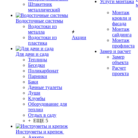
Услуги монтажа
Штакетник
металлический
Монтаж
кровли и
Водосточные системы
фасада
Водостоки из
Монтаж
металла
сайдинга
Водостоки из
Акции
Монтаж
пластика
профлиста
Замер и расчет
Для дачи и сада
Замер
Теплицы
объекта
Беседки
Расчет
Поликарбонат
проекта
Парники
Баки
Дачные туалеты
Души
Клумбы
Оборудование для
теплиц
Отдых в саду
+ ЕЩЕ 5
Инструметы и крепеж
Анкера