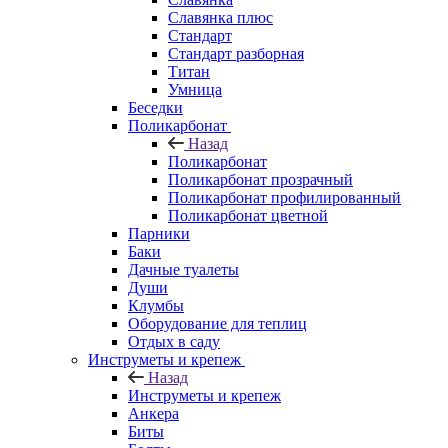
Славянка плюс
Стандарт
Стандарт разборная
Титан
Умница
Беседки
Поликарбонат
Назад
Поликарбонат
Поликарбонат прозрачный
Поликарбонат профилированный
Поликарбонат цветной
Парники
Баки
Дачные туалеты
Души
Клумбы
Оборудование для теплиц
Отдых в саду
Инструметы и крепеж
Назад
Инструметы и крепеж
Анкера
Биты