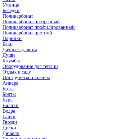
Умница
Беседки
Поликарбонат
Поликарбонат прозрачный
Поликарбонат профилированный
Поликарбонат цветной
Парники
Баки
Дачные туалеты
Души
Клумбы
Оборудование для теплиц
Отдых в саду
Инструметы и крепеж
Анкера
Биты
Болты
Буры
Валики
Ведра
Гайки
Гвозди
Диски
Дюбели
Крюки для арматуры