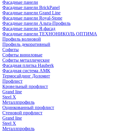
Фасадные панели
Фасадные панели BrickPanel
Фасадные панели Grand Line
Фасадные панели Royal-Stone
Фасадные панели Альта-Профиль
Фасадные панели Я-фасад
Фасадные панели ТЕХНОНИКОЛЬ ОПТИМА
Профиль волновой
Профиль декоративный
Софиты
Софиты виниловые
Софиты металлические
Фасадная плитка Hauberk
Фасадная система АМК
Термосайдинг Доломит
Профлист
Кровельный профлист
Grand line
Steel X
Металлпрофиль
Оцинкованный профлист
Стеновой профлист
Grand line
Steel X
Металлпрофиль