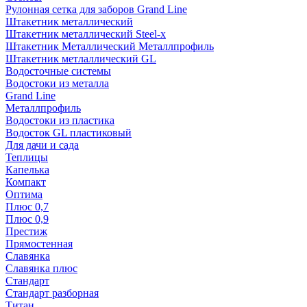
Рулонная сетка для заборов Grand Line
Штакетник металлический
Штакетник металлический Steel-x
Штакетник Металлический Металлпрофиль
Штакетник метлаллический GL
Водосточные системы
Водостоки из металла
Grand Line
Металлпрофиль
Водостоки из пластика
Водосток GL пластиковый
Для дачи и сада
Теплицы
Капелька
Компакт
Оптима
Плюс 0,7
Плюс 0,9
Престиж
Прямостенная
Славянка
Славянка плюс
Стандарт
Стандарт разборная
Титан