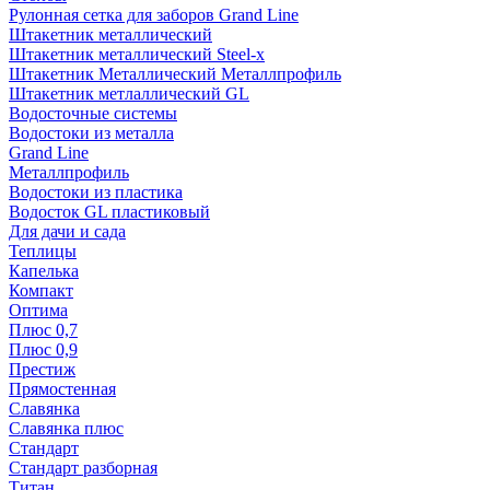
Рулонная сетка для заборов Grand Line
Штакетник металлический
Штакетник металлический Steel-x
Штакетник Металлический Металлпрофиль
Штакетник метлаллический GL
Водосточные системы
Водостоки из металла
Grand Line
Металлпрофиль
Водостоки из пластика
Водосток GL пластиковый
Для дачи и сада
Теплицы
Капелька
Компакт
Оптима
Плюс 0,7
Плюс 0,9
Престиж
Прямостенная
Славянка
Славянка плюс
Стандарт
Стандарт разборная
Титан