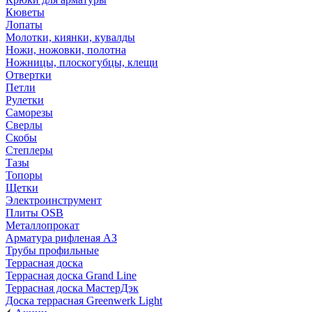
Кюветы
Лопаты
Молотки, киянки, кувалды
Ножи, ножовки, полотна
Ножницы, плоскогубцы, клещи
Отвертки
Петли
Рулетки
Саморезы
Сверлы
Скобы
Степлеры
Тазы
Топоры
Щетки
Электроинструмент
Плиты OSB
Металлопрокат
Арматура рифленая АЗ
Трубы профильные
Террасная доска
Террасная доска Grand Line
Террасная доска МастерДэк
Доска террасная Greenwerk Light