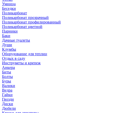
Умница
Беседки
Поликарбонат
Поликарбонат прозрачный
Поликарбонат профилированный
Поликарбонат цветной
Парники
Баки
Дачные туалеты
Души
Клумбы
Оборудование для теплиц
Отдых в саду
Инструметы и крепеж
Анкера
Биты
Болты
Буры
Валики
Ведра
Гайки
Гвозди
Диски
Дюбели
Крюки для арматуры