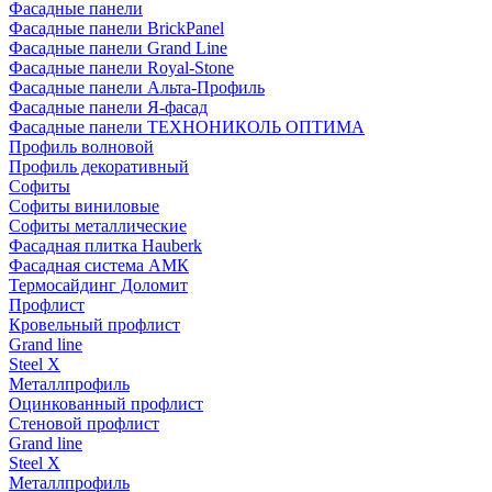
Фасадные панели
Фасадные панели BrickPanel
Фасадные панели Grand Line
Фасадные панели Royal-Stone
Фасадные панели Альта-Профиль
Фасадные панели Я-фасад
Фасадные панели ТЕХНОНИКОЛЬ ОПТИМА
Профиль волновой
Профиль декоративный
Софиты
Софиты виниловые
Софиты металлические
Фасадная плитка Hauberk
Фасадная система АМК
Термосайдинг Доломит
Профлист
Кровельный профлист
Grand line
Steel X
Металлпрофиль
Оцинкованный профлист
Стеновой профлист
Grand line
Steel X
Металлпрофиль