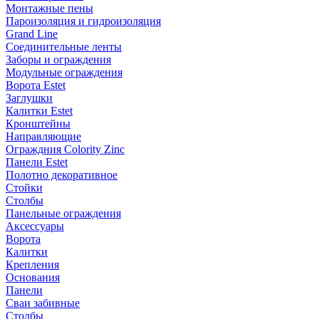
Монтажные пены
Пароизоляция и гидроизоляция
Grand Line
Соединительные ленты
Заборы и ограждения
Модульные ограждения
Ворота Estet
Заглушки
Калитки Estet
Кронштейны
Направляющие
Ограждния Colority Zinc
Панели Estet
Полотно декоративное
Стойки
Столбы
Панельные ограждения
Аксессуары
Ворота
Калитки
Крепления
Основания
Панели
Сваи забивные
Столбы