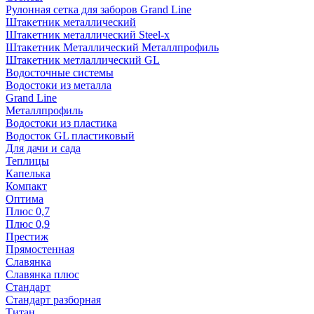
Рулонная сетка для заборов Grand Line
Штакетник металлический
Штакетник металлический Steel-x
Штакетник Металлический Металлпрофиль
Штакетник метлаллический GL
Водосточные системы
Водостоки из металла
Grand Line
Металлпрофиль
Водостоки из пластика
Водосток GL пластиковый
Для дачи и сада
Теплицы
Капелька
Компакт
Оптима
Плюс 0,7
Плюс 0,9
Престиж
Прямостенная
Славянка
Славянка плюс
Стандарт
Стандарт разборная
Титан