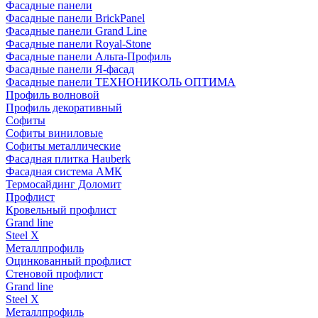
Фасадные панели
Фасадные панели BrickPanel
Фасадные панели Grand Line
Фасадные панели Royal-Stone
Фасадные панели Альта-Профиль
Фасадные панели Я-фасад
Фасадные панели ТЕХНОНИКОЛЬ ОПТИМА
Профиль волновой
Профиль декоративный
Софиты
Софиты виниловые
Софиты металлические
Фасадная плитка Hauberk
Фасадная система АМК
Термосайдинг Доломит
Профлист
Кровельный профлист
Grand line
Steel X
Металлпрофиль
Оцинкованный профлист
Стеновой профлист
Grand line
Steel X
Металлпрофиль