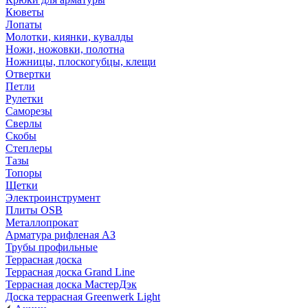
Кюветы
Лопаты
Молотки, киянки, кувалды
Ножи, ножовки, полотна
Ножницы, плоскогубцы, клещи
Отвертки
Петли
Рулетки
Саморезы
Сверлы
Скобы
Степлеры
Тазы
Топоры
Щетки
Электроинструмент
Плиты OSB
Металлопрокат
Арматура рифленая АЗ
Трубы профильные
Террасная доска
Террасная доска Grand Line
Террасная доска МастерДэк
Доска террасная Greenwerk Light