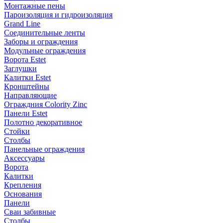
Монтажные пены
Пароизоляция и гидроизоляция
Grand Line
Соединительные ленты
Заборы и ограждения
Модульные ограждения
Ворота Estet
Заглушки
Калитки Estet
Кронштейны
Направляющие
Ограждния Colority Zinc
Панели Estet
Полотно декоративное
Стойки
Столбы
Панельные ограждения
Аксессуары
Ворота
Калитки
Крепления
Основания
Панели
Сваи забивные
Столбы