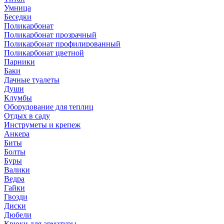
Умница
Беседки
Поликарбонат
Поликарбонат прозрачный
Поликарбонат профилированный
Поликарбонат цветной
Парники
Баки
Дачные туалеты
Души
Клумбы
Оборудование для теплиц
Отдых в саду
Инструметы и крепеж
Анкера
Биты
Болты
Буры
Валики
Ведра
Гайки
Гвозди
Диски
Дюбели
Крюки для арматуры