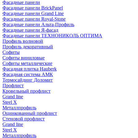
Фасадные панели
Фасадные панели BrickPanel
Фасадные панели Grand Line
Фасадные панели Royal-Stone
Фасадные панели Альта-Профиль
Фасадные панели Я-фасад
Фасадные панели ТЕХНОНИКОЛЬ ОПТИМА
Профиль волновой
Профиль декоративный
Софиты
Софиты виниловые
Софиты металлические
Фасадная плитка Hauberk
Фасадная система АМК
Термосайдинг Доломит
Профлист
Кровельный профлист
Grand line
Steel X
Металлпрофиль
Оцинкованный профлист
Стеновой профлист
Grand line
Steel X
Металлпрофиль