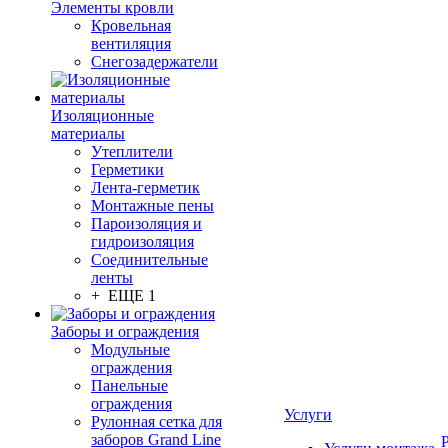
Элементы кровли
Кровельная
вентиляция
Снегозадержатели
Изоляционные
материалы
Утеплители
Герметики
Лента-герметик
Монтажные пены
Пароизоляция и
гидроизоляция
Соединительные
ленты
+ ЕЩЕ 1
Заборы и ограждения
Модульные
ограждения
Панельные
ограждения
Услуги
Рулонная сетка для
заборов Grand Line