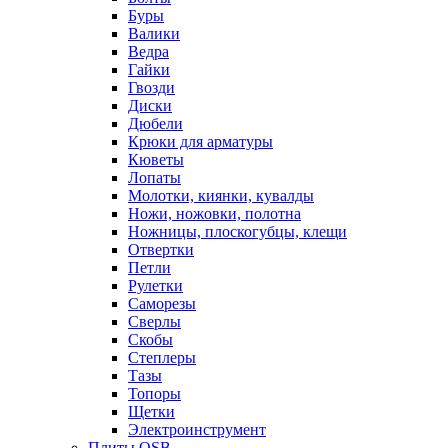
Буры
Валики
Ведра
Гайки
Гвозди
Диски
Дюбели
Крюки для арматуры
Кюветы
Лопаты
Молотки, киянки, кувалды
Ножи, ножовки, полотна
Ножницы, плоскогубцы, клещи
Отвертки
Петли
Рулетки
Саморезы
Сверлы
Скобы
Степлеры
Тазы
Топоры
Щетки
Электроинструмент
Плиты OSB