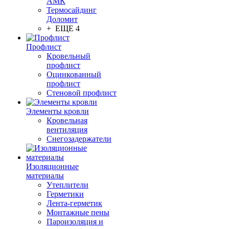
АМК
Термосайдинг
Доломит
+ ЕЩЕ 4
Профлист
Кровельный
профлист
Оцинкованный
профлист
Стеновой профлист
Элементы кровли
Кровельная
вентиляция
Снегозадержатели
Изоляционные
материалы
Утеплители
Герметики
Лента-герметик
Монтажные пены
Пароизоляция и