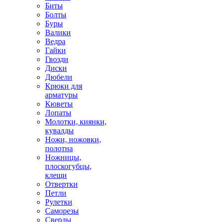
Биты
Болты
Буры
Валики
Ведра
Гайки
Гвозди
Диски
Дюбели
Крюки для
арматуры
Кюветы
Лопаты
Молотки, киянки,
кувалды
Ножи, ножовки,
полотна
Ножницы,
плоскогубцы,
клещи
Отвертки
Петли
Рулетки
Саморезы
Сверлы