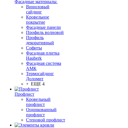
Фасадные материалы
Виниловый
сайдинг
Кровельное
покрытие
Фасадные панели
Профиль волновой
Профиль
декоративный
Софиты
Фасадная плитка
Hauberk
Фасадная система
АМК
Термосайдинг
Доломит
+ ЕЩЕ 4
Профлист
Кровельный
профлист
Оцинкованный
профлист
Стеновой профлист