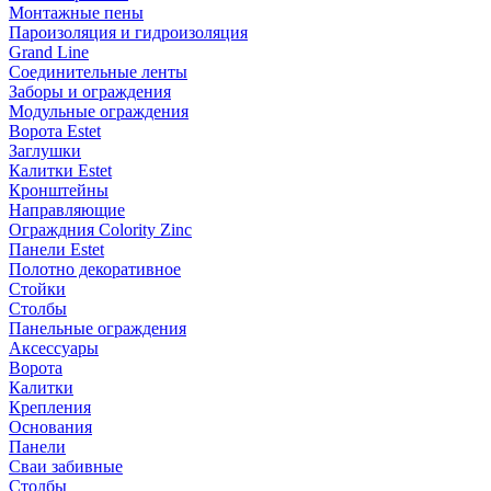
Монтажные пены
Пароизоляция и гидроизоляция
Grand Line
Соединительные ленты
Заборы и ограждения
Модульные ограждения
Ворота Estet
Заглушки
Калитки Estet
Кронштейны
Направляющие
Ограждния Colority Zinc
Панели Estet
Полотно декоративное
Стойки
Столбы
Панельные ограждения
Аксессуары
Ворота
Калитки
Крепления
Основания
Панели
Сваи забивные
Столбы