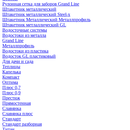
Рулонная сетка для заборов Grand Line
Штакетник металлический
Штакетник металлический Steel-x
Штакетник Металлический Металлпрофиль
Штакетник метлаллический GL
Водосточные системы
Водостоки из металла
Grand Line
Металлпрофиль
Водостоки из пластика
Водосток GL пластиковый
Для дачи и сада
Теплицы
Капелька
Компакт
Оптима
Плюс 0,7
Плюс 0,9
Престиж
Прямостенная
Славянка
Славянка плюс
Стандарт
Стандарт разборная
Титан