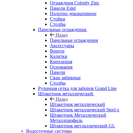
Ограждния Colority Zinc
Панели Estet
Полотно декоративное
Стойки
Столбы
Панельные ограждения
Назад
Панельные ограждения
Аксессуары
Ворота
Калитки
Крепления
Основания
Панели
Сваи забивные
Столбы
Рулонная сетка для заборов Grand Line
Штакетник металлический
Назад
Штакетник металлический
Штакетник металлический Steel-x
Штакетник Металлический
Металлпрофиль
Штакетник метлаллический GL
Водосточные системы