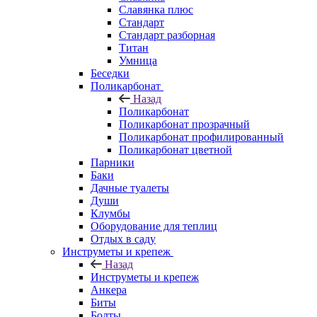
Славянка плюс
Стандарт
Стандарт разборная
Титан
Умница
Беседки
Поликарбонат
Назад
Поликарбонат
Поликарбонат прозрачный
Поликарбонат профилированный
Поликарбонат цветной
Парники
Баки
Дачные туалеты
Души
Клумбы
Оборудование для теплиц
Отдых в саду
Инструметы и крепеж
Назад
Инструметы и крепеж
Анкера
Биты
Болты