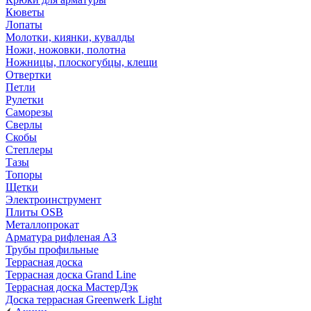
Кюветы
Лопаты
Молотки, киянки, кувалды
Ножи, ножовки, полотна
Ножницы, плоскогубцы, клещи
Отвертки
Петли
Рулетки
Саморезы
Сверлы
Скобы
Степлеры
Тазы
Топоры
Щетки
Электроинструмент
Плиты OSB
Металлопрокат
Арматура рифленая АЗ
Трубы профильные
Террасная доска
Террасная доска Grand Line
Террасная доска МастерДэк
Доска террасная Greenwerk Light