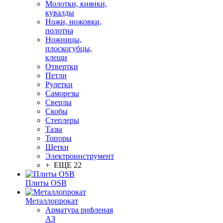
Молотки, киянки,
кувалды
Ножи, ножовки,
полотна
Ножницы,
плоскогубцы,
клещи
Отвертки
Петли
Рулетки
Саморезы
Сверлы
Скобы
Степлеры
Тазы
Топоры
Щетки
Электроинструмент
+ ЕЩЕ 22
Плиты OSB
Металлопрокат
Арматура рифленая
АЗ