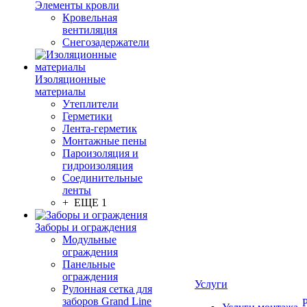
Элементы кровли
Кровельная
вентиляция
Снегозадержатели
Изоляционные
материалы
Утеплители
Герметики
Лента-герметик
Монтажные пены
Пароизоляция и
гидроизоляция
Соединительные
ленты
+ ЕЩЕ 1
Заборы и ограждения
Модульные
ограждения
Панельные
ограждения
Услуги
Рулонная сетка для
заборов Grand Line