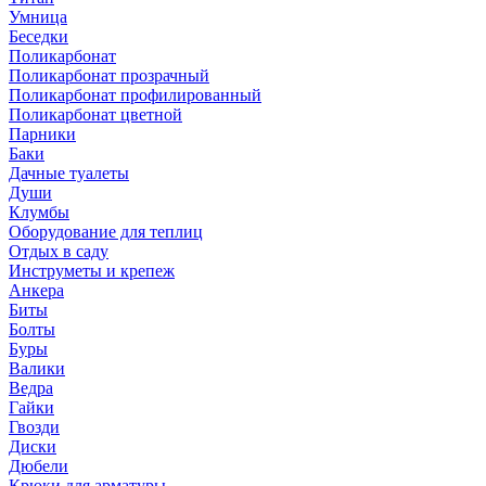
Умница
Беседки
Поликарбонат
Поликарбонат прозрачный
Поликарбонат профилированный
Поликарбонат цветной
Парники
Баки
Дачные туалеты
Души
Клумбы
Оборудование для теплиц
Отдых в саду
Инструметы и крепеж
Анкера
Биты
Болты
Буры
Валики
Ведра
Гайки
Гвозди
Диски
Дюбели
Крюки для арматуры