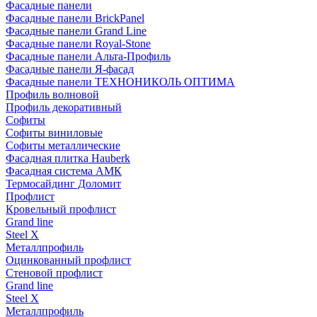
Фасадные панели
Фасадные панели BrickPanel
Фасадные панели Grand Line
Фасадные панели Royal-Stone
Фасадные панели Альта-Профиль
Фасадные панели Я-фасад
Фасадные панели ТЕХНОНИКОЛЬ ОПТИМА
Профиль волновой
Профиль декоративный
Софиты
Софиты виниловые
Софиты металлические
Фасадная плитка Hauberk
Фасадная система АМК
Термосайдинг Доломит
Профлист
Кровельный профлист
Grand line
Steel X
Металлпрофиль
Оцинкованный профлист
Стеновой профлист
Grand line
Steel X
Металлпрофиль