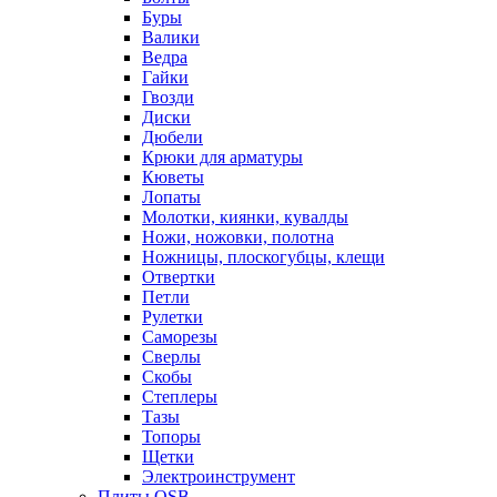
Буры
Валики
Ведра
Гайки
Гвозди
Диски
Дюбели
Крюки для арматуры
Кюветы
Лопаты
Молотки, киянки, кувалды
Ножи, ножовки, полотна
Ножницы, плоскогубцы, клещи
Отвертки
Петли
Рулетки
Саморезы
Сверлы
Скобы
Степлеры
Тазы
Топоры
Щетки
Электроинструмент
Плиты OSB