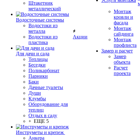
Услуги монтажа
Штакетник
металлический
Монтаж
кровли и
Водосточные системы
фасада
Водостоки из
Монтаж
металла
сайдинга
Водостоки из
Акции
Монтаж
пластика
профлиста
Замер и расчет
Для дачи и сада
Замер
Теплицы
объекта
Беседки
Расчет
Поликарбонат
проекта
Парники
Баки
Дачные туалеты
Души
Клумбы
Оборудование для
теплиц
Отдых в саду
+ ЕЩЕ 5
Инструметы и крепеж
Анкера