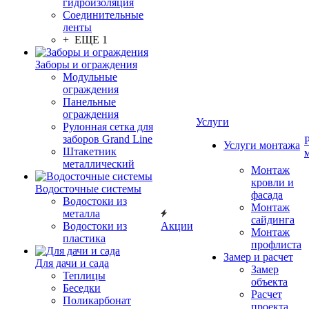
гидроизоляция
Соединительные
ленты
+ ЕЩЕ 1
Заборы и ограждения
Модульные
ограждения
Панельные
ограждения
Услуги
Рулонная сетка для
заборов Grand Line
Услуги монтажа
Штакетник
металлический
Монтаж
кровли и
Водосточные системы
фасада
Водостоки из
Монтаж
металла
сайдинга
Водостоки из
Акции
Монтаж
пластика
профлиста
Замер и расчет
Для дачи и сада
Замер
Теплицы
объекта
Беседки
Расчет
Поликарбонат
проекта