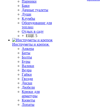
Парники
Баки
Дачные туалеты
Души
Клумбы
Оборудование для
теплиц
Отдых в саду
+ ЕЩЕ 5
Инструметы и крепеж
Анкера
Биты
Болты
Буры
Валики
Ведра
Гайки
Гвозди
Диски
Дюбели
Крюки для
арматуры
Кюветы
Лопаты