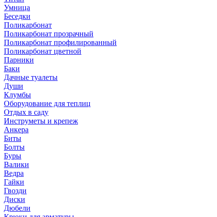
Умница
Беседки
Поликарбонат
Поликарбонат прозрачный
Поликарбонат профилированный
Поликарбонат цветной
Парники
Баки
Дачные туалеты
Души
Клумбы
Оборудование для теплиц
Отдых в саду
Инструметы и крепеж
Анкера
Биты
Болты
Буры
Валики
Ведра
Гайки
Гвозди
Диски
Дюбели
Крюки для арматуры