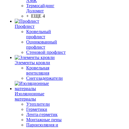
АМК
Термосайдинг
Доломит
+ ЕЩЕ 4
Профлист
Кровельный
профлист
Оцинкованный
профлист
Стеновой профлист
Элементы кровли
Кровельная
вентиляция
Снегозадержатели
Изоляционные
материалы
Утеплители
Герметики
Лента-герметик
Монтажные пены
Пароизоляция и