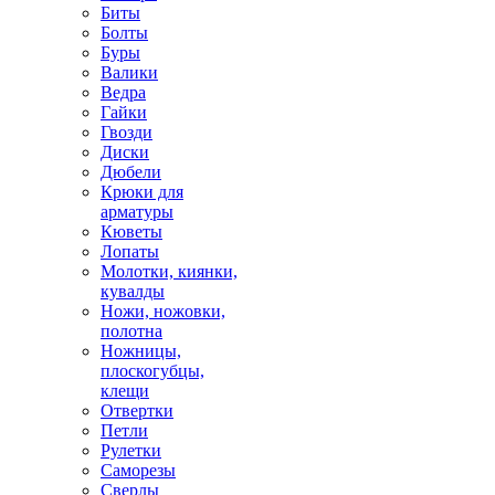
Биты
Болты
Буры
Валики
Ведра
Гайки
Гвозди
Диски
Дюбели
Крюки для
арматуры
Кюветы
Лопаты
Молотки, киянки,
кувалды
Ножи, ножовки,
полотна
Ножницы,
плоскогубцы,
клещи
Отвертки
Петли
Рулетки
Саморезы
Сверлы