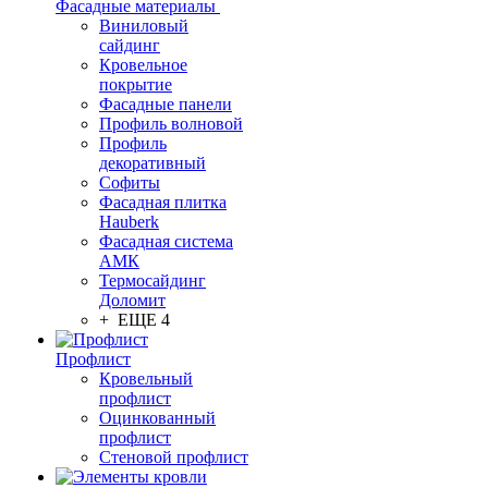
Фасадные материалы
Виниловый
сайдинг
Кровельное
покрытие
Фасадные панели
Профиль волновой
Профиль
декоративный
Софиты
Фасадная плитка
Hauberk
Фасадная система
АМК
Термосайдинг
Доломит
+ ЕЩЕ 4
Профлист
Кровельный
профлист
Оцинкованный
профлист
Стеновой профлист