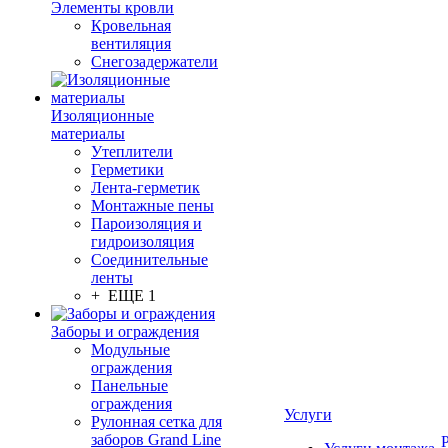
Элементы кровли
Кровельная
вентиляция
Снегозадержатели
Изоляционные
материалы
Утеплители
Герметики
Лента-герметик
Монтажные пены
Пароизоляция и
гидроизоляция
Соединительные
ленты
+ ЕЩЕ 1
Заборы и ограждения
Модульные
ограждения
Панельные
ограждения
Услуги
Рулонная сетка для
заборов Grand Line