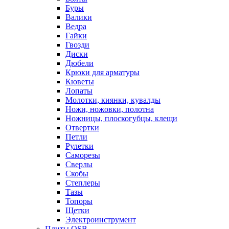
Буры
Валики
Ведра
Гайки
Гвозди
Диски
Дюбели
Крюки для арматуры
Кюветы
Лопаты
Молотки, киянки, кувалды
Ножи, ножовки, полотна
Ножницы, плоскогубцы, клещи
Отвертки
Петли
Рулетки
Саморезы
Сверлы
Скобы
Степлеры
Тазы
Топоры
Щетки
Электроинструмент
Плиты OSB