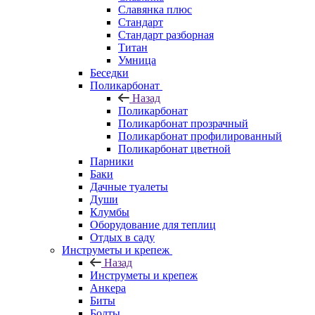
Славянка плюс
Стандарт
Стандарт разборная
Титан
Умница
Беседки
Поликарбонат
Назад
Поликарбонат
Поликарбонат прозрачный
Поликарбонат профилированный
Поликарбонат цветной
Парники
Баки
Дачные туалеты
Души
Клумбы
Оборудование для теплиц
Отдых в саду
Инструметы и крепеж
Назад
Инструметы и крепеж
Анкера
Биты
Болты