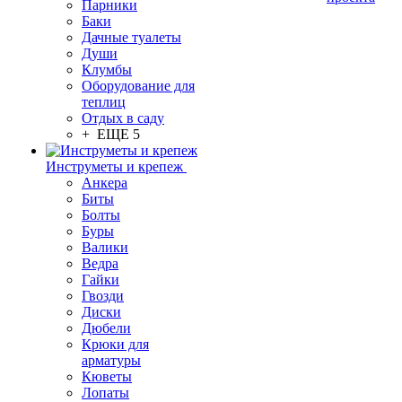
Парники
Баки
Дачные туалеты
Души
Клумбы
Оборудование для
теплиц
Отдых в саду
+ ЕЩЕ 5
Инструметы и крепеж
Анкера
Биты
Болты
Буры
Валики
Ведра
Гайки
Гвозди
Диски
Дюбели
Крюки для
арматуры
Кюветы
Лопаты