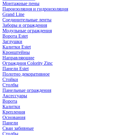
Монтажные пены
Пароизоляция и гидроизоляция
Grand Line
Соединительные ленты
Заборы и ограждения
Модульные ограждения
Ворота Estet
Заглушки
Калитки Estet
Кронштейны
Направляющие
Ограждния Colority Zinc
Панели Estet
Полотно декоративное
Стойки
Столбы
Панельные ограждения
Аксессуары
Ворота
Калитки
Крепления
Основания
Панели
Сваи забивные
Столбы