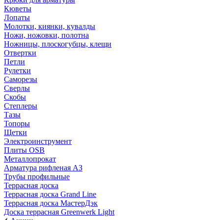
Кюветы
Лопаты
Молотки, киянки, кувалды
Ножи, ножовки, полотна
Ножницы, плоскогубцы, клещи
Отвертки
Петли
Рулетки
Саморезы
Сверлы
Скобы
Степлеры
Тазы
Топоры
Щетки
Электроинструмент
Плиты OSB
Металлопрокат
Арматура рифленая АЗ
Трубы профильные
Террасная доска
Террасная доска Grand Line
Террасная доска МастерДэк
Доска террасная Greenwerk Light