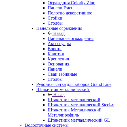
Ограждния Colority Zinc
Панели Estet
Полотно декоративное
Стойки
Столбы
Панельные ограждения
Назад
Панельные ограждения
Аксессуары
Ворота
Калитки
Крепления
Основания
Панели
Сваи забивные
Столбы
Рулонная сетка для заборов Grand Line
Штакетник металлический
Назад
Штакетник металлический
Штакетник металлический Steel-x
Штакетник Металлический
Металлпрофиль
Штакетник метлаллический GL
Водосточные системы