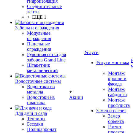
гидроизоляция
Соединительные
ленты
+ ЕЩЕ 1
Заборы и ограждения
Модульные
ограждения
Панельные
ограждения
Услуги
Рулонная сетка для
заборов Grand Line
Услуги монтажа
Штакетник
металлический
Монтаж
кровли и
Водосточные системы
фасада
Водостоки из
Монтаж
металла
сайдинга
Водостоки из
Акции
Монтаж
пластика
профлиста
Замер и расчет
Для дачи и сада
Замер
Теплицы
объекта
Беседки
Расчет
Поликарбонат
проекта