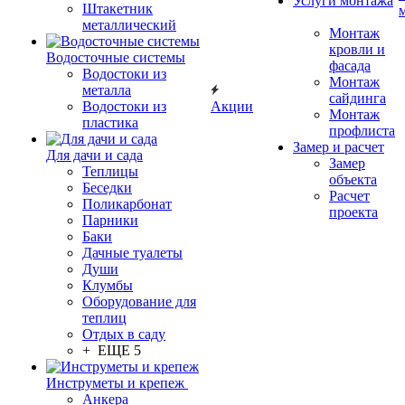
Услуги монтажа
Штакетник
металлический
Монтаж
кровли и
Водосточные системы
фасада
Водостоки из
Монтаж
металла
сайдинга
Водостоки из
Акции
Монтаж
пластика
профлиста
Замер и расчет
Для дачи и сада
Замер
Теплицы
объекта
Беседки
Расчет
Поликарбонат
проекта
Парники
Баки
Дачные туалеты
Души
Клумбы
Оборудование для
теплиц
Отдых в саду
+ ЕЩЕ 5
Инструметы и крепеж
Анкера