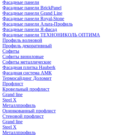
Фасадные панели
Фасадные панели BrickPanel
Фасадные панели Grand Line
Фасадные панели Royal-Stone
Фасадные панели Альта-Профиль
Фасадные панели Я-фасад
Фасадные панели ТЕХНОНИКОЛЬ ОПТИМА
Профиль волновой
Профиль декоративный
Софиты
Софиты виниловые
Софиты металлические
Фасадная плитка Hauberk
Фасадная система АМК
Термосайдинг Доломит
Профлист
Кровельный профлист
Grand line
Steel X
Металлпрофиль
Оцинкованный профлист
Стеновой профлист
Grand line
Steel X
Металлпрофиль