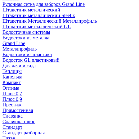
Рулонная сетка для заборов Grand Line
Штакетник металлический
Штакетник металлический Steel-x
Штакетник Металлический Металлпрофиль
Штакетник метлаллический GL
Водосточные системы
Водостоки из металла
Grand Line
Металлпрофиль
Водостоки из пластика
Водосток GL пластиковый
Для дачи и сада
Теплицы
Капелька
Компакт
Оптима
Плюс 0,7
Плюс 0,9
Престиж
Прямостенная
Славянка
Славянка плюс
Стандарт
Стандарт разборная
Титан