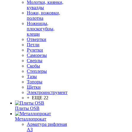
Молотки, киянки,
кувалды
Ножи, ножовки,
полотна
Ножницы,
плоскогубцы,
клещи
Отвертки
Петли
Рулетки
Саморезы
Сверлы
Скобы
Степлеры
Тазы
Топоры
Щетки
Электроинструмент
+ ЕЩЕ 22
Плиты OSB
Металлопрокат
Арматура рифленая
АЗ