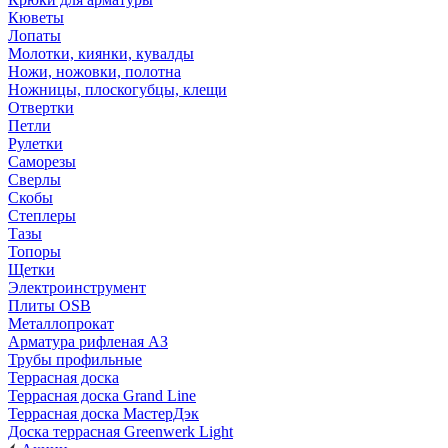
Кюветы
Лопаты
Молотки, киянки, кувалды
Ножи, ножовки, полотна
Ножницы, плоскогубцы, клещи
Отвертки
Петли
Рулетки
Саморезы
Сверлы
Скобы
Степлеры
Тазы
Топоры
Щетки
Электроинструмент
Плиты OSB
Металлопрокат
Арматура рифленая АЗ
Трубы профильные
Террасная доска
Террасная доска Grand Line
Террасная доска МастерДэк
Доска террасная Greenwerk Light