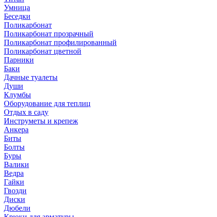
Умница
Беседки
Поликарбонат
Поликарбонат прозрачный
Поликарбонат профилированный
Поликарбонат цветной
Парники
Баки
Дачные туалеты
Души
Клумбы
Оборудование для теплиц
Отдых в саду
Инструметы и крепеж
Анкера
Биты
Болты
Буры
Валики
Ведра
Гайки
Гвозди
Диски
Дюбели
Крюки для арматуры