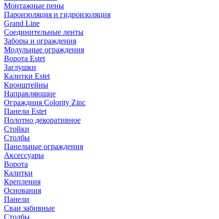
Монтажные пены
Пароизоляция и гидроизоляция
Grand Line
Соединительные ленты
Заборы и ограждения
Модульные ограждения
Ворота Estet
Заглушки
Калитки Estet
Кронштейны
Направляющие
Ограждния Colority Zinc
Панели Estet
Полотно декоративное
Стойки
Столбы
Панельные ограждения
Аксессуары
Ворота
Калитки
Крепления
Основания
Панели
Сваи забивные
Столбы