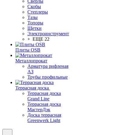
Сверлы
Скобы
Степлеры
Тазы
Топоры
Щетки
Электроинструмент
+ ЕЩЕ 22
Плиты OSB
Металлопрокат
Арматура рифленая
АЗ
Трубы профильные
Террасная доска
Террасная доска
Grand Line
Террасная доска
МастерДэк
Доска террасная
Greenwerk Light