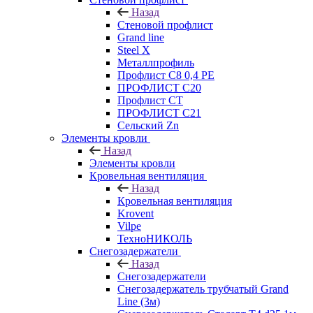
Назад
Стеновой профлист
Grand line
Steel X
Металлпрофиль
Профлист С8 0,4 РЕ
ПРОФЛИСТ С20
Профлист СТ
ПРОФЛИСТ С21
Сельский Zn
Элементы кровли
Назад
Элементы кровли
Кровельная вентиляция
Назад
Кровельная вентиляция
Krovent
Vilpe
ТехноНИКОЛЬ
Снегозадержатели
Назад
Снегозадержатели
Снегозадержатель трубчатый Grand
Line (3м)