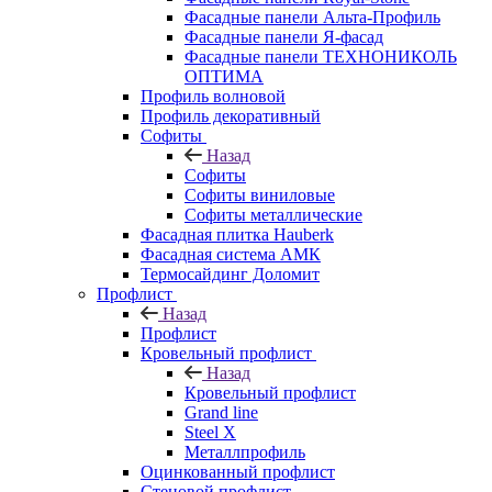
Фасадные панели Альта-Профиль
Фасадные панели Я-фасад
Фасадные панели ТЕХНОНИКОЛЬ
ОПТИМА
Профиль волновой
Профиль декоративный
Софиты
Назад
Софиты
Софиты виниловые
Софиты металлические
Фасадная плитка Hauberk
Фасадная система АМК
Термосайдинг Доломит
Профлист
Назад
Профлист
Кровельный профлист
Назад
Кровельный профлист
Grand line
Steel X
Металлпрофиль
Оцинкованный профлист
Стеновой профлист