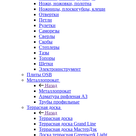
Ножи, ножовки, полотна
Ножницы, плоскогубцы, клещи
Отвертки
Петли
Рулетки
Саморезы
Сверлы
Скобы
Степлеры
Тазы
Топоры
Щетки
Электроинструмент
Плиты OSB
Металлопрокат
Назад
Металлопрокат
Арматура рифленая АЗ
Трубы профильные
Террасная доска
Назад
Террасная доска
Террасная доска Grand Line
Террасная доска МастерДэк
Доска террасная Greenwerk Light