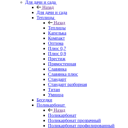
Для дачи и сада
Назад
Для дачи и сада
Теплицы
Назад
Теплицы
Капелька
Компакт
Оптима
Плюс 0,7
Плюс 0,9
Престиж
Прямостенная
Славянка
Славянка плюс
Стандарт
Стандарт разборная
Титан
Умница
Беседки
Поликарбонат
Назад
Поликарбонат
Поликарбонат прозрачный
Поликарбонат профилированный