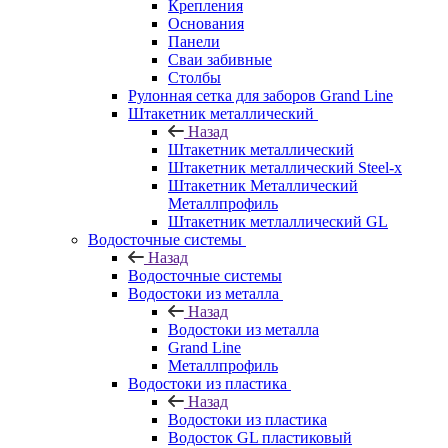
Крепления
Основания
Панели
Сваи забивные
Столбы
Рулонная сетка для заборов Grand Line
Штакетник металлический
Назад
Штакетник металлический
Штакетник металлический Steel-x
Штакетник Металлический
Металлпрофиль
Штакетник метлаллический GL
Водосточные системы
Назад
Водосточные системы
Водостоки из металла
Назад
Водостоки из металла
Grand Line
Металлпрофиль
Водостоки из пластика
Назад
Водостоки из пластика
Водосток GL пластиковый