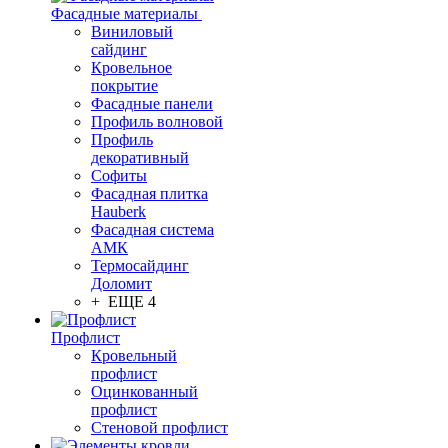
Фасадные материалы
Виниловый
сайдинг
Кровельное
покрытие
Фасадные панели
Профиль волновой
Профиль
декоративный
Софиты
Фасадная плитка
Hauberk
Фасадная система
АМК
Термосайдинг
Доломит
+ ЕЩЕ 4
Профлист
Кровельный
профлист
Оцинкованный
профлист
Стеновой профлист