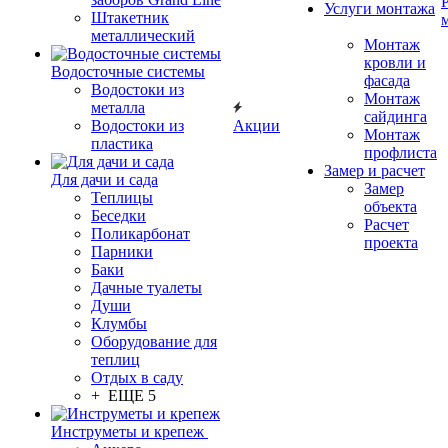
Услуги монтажа
Штакетник
металлический
Монтаж
кровли и
Водосточные системы
фасада
Водостоки из
Монтаж
металла
сайдинга
Водостоки из
Акции
Монтаж
пластика
профлиста
Замер и расчет
Для дачи и сада
Замер
Теплицы
объекта
Беседки
Расчет
Поликарбонат
проекта
Парники
Баки
Дачные туалеты
Души
Клумбы
Оборудование для
теплиц
Отдых в саду
+ ЕЩЕ 5
Инструметы и крепеж