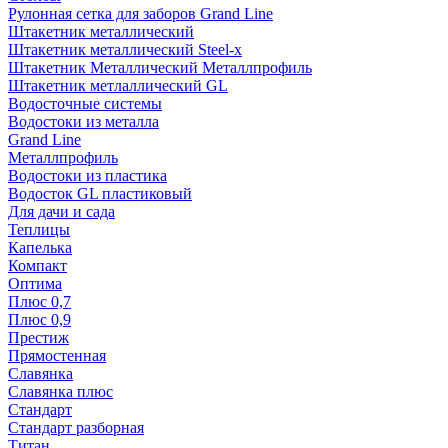
Рулонная сетка для заборов Grand Line
Штакетник металлический
Штакетник металлический Steel-x
Штакетник Металлический Металлпрофиль
Штакетник метлаллический GL
Водосточные системы
Водостоки из металла
Grand Line
Металлпрофиль
Водостоки из пластика
Водосток GL пластиковый
Для дачи и сада
Теплицы
Капелька
Компакт
Оптима
Плюс 0,7
Плюс 0,9
Престиж
Прямостенная
Славянка
Славянка плюс
Стандарт
Стандарт разборная
Титан