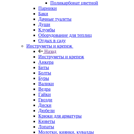
Поликарбонат цветной
Парники
Баки
Дачные туалеты
Души
Клумбы
Оборудование для теплиц
Отдых в саду
Инструметы и крепеж
Назад
Инструметы и крепеж
Анкера
Биты
Болты
Буры
Валики
Ведра
Гайки
Гвозди
Диски
Дюбели
Крюки для арматуры
Кюветы
Лопаты
Молотки, киянки, кувалды