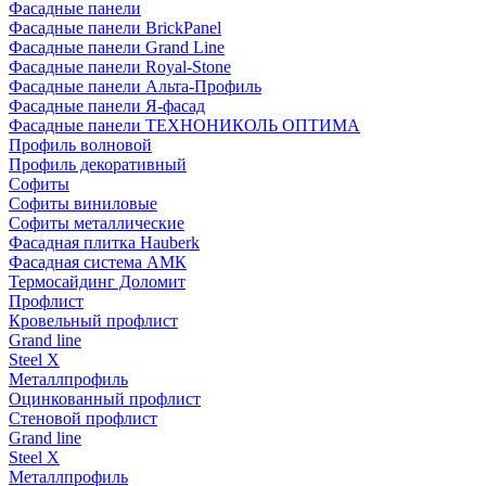
Фасадные панели
Фасадные панели BrickPanel
Фасадные панели Grand Line
Фасадные панели Royal-Stone
Фасадные панели Альта-Профиль
Фасадные панели Я-фасад
Фасадные панели ТЕХНОНИКОЛЬ ОПТИМА
Профиль волновой
Профиль декоративный
Софиты
Софиты виниловые
Софиты металлические
Фасадная плитка Hauberk
Фасадная система АМК
Термосайдинг Доломит
Профлист
Кровельный профлист
Grand line
Steel X
Металлпрофиль
Оцинкованный профлист
Стеновой профлист
Grand line
Steel X
Металлпрофиль