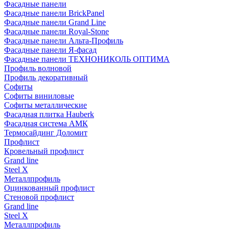
Фасадные панели
Фасадные панели BrickPanel
Фасадные панели Grand Line
Фасадные панели Royal-Stone
Фасадные панели Альта-Профиль
Фасадные панели Я-фасад
Фасадные панели ТЕХНОНИКОЛЬ ОПТИМА
Профиль волновой
Профиль декоративный
Софиты
Софиты виниловые
Софиты металлические
Фасадная плитка Hauberk
Фасадная система АМК
Термосайдинг Доломит
Профлист
Кровельный профлист
Grand line
Steel X
Металлпрофиль
Оцинкованный профлист
Стеновой профлист
Grand line
Steel X
Металлпрофиль