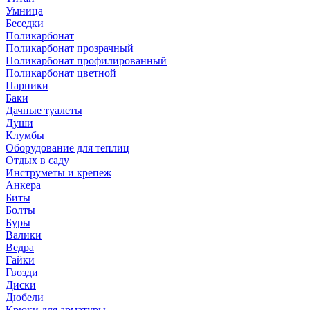
Умница
Беседки
Поликарбонат
Поликарбонат прозрачный
Поликарбонат профилированный
Поликарбонат цветной
Парники
Баки
Дачные туалеты
Души
Клумбы
Оборудование для теплиц
Отдых в саду
Инструметы и крепеж
Анкера
Биты
Болты
Буры
Валики
Ведра
Гайки
Гвозди
Диски
Дюбели
Крюки для арматуры