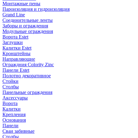
Монтажные пены
Пароизоляция и гидроизоляция
Grand Line
Соединительные ленты
Заборы и ограждения
Модульные ограждения
Ворота Estet
Заглушки
Калитки Estet
Кронштейны
Направляющие
Ограждния Colority Zinc
Панели Estet
Полотно декоративное
Стойки
Столбы
Панельные ограждения
Аксессуары
Ворота
Калитки
Крепления
Основания
Панели
Сваи забивные
Столбы