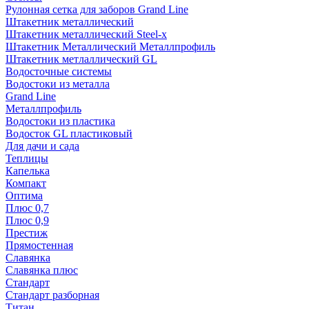
Рулонная сетка для заборов Grand Line
Штакетник металлический
Штакетник металлический Steel-x
Штакетник Металлический Металлпрофиль
Штакетник метлаллический GL
Водосточные системы
Водостоки из металла
Grand Line
Металлпрофиль
Водостоки из пластика
Водосток GL пластиковый
Для дачи и сада
Теплицы
Капелька
Компакт
Оптима
Плюс 0,7
Плюс 0,9
Престиж
Прямостенная
Славянка
Славянка плюс
Стандарт
Стандарт разборная
Титан