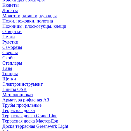
Кюветы
Лопаты
Молотки, киянки, кувалды
Ножи, ножовки, полотна
Ножницы, плоскогубцы, клещи
Отвертки
Петли
Рулетки
Саморезы
Сверлы
Скобы
Степлеры
Тазы
Топоры
Щетки
Электроинструмент
Плиты OSB
Металлопрокат
Арматура рифленая АЗ
Трубы профильные
Террасная доска
Террасная доска Grand Line
Террасная доска МастерДэк
Доска террасная Greenwerk Light