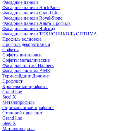
Фасадные панели
Фасадные панели BrickPanel
Фасадные панели Grand Line
Фасадные панели Royal-Stone
Фасадные панели Альта-Профиль
Фасадные панели Я-фасад
Фасадные панели ТЕХНОНИКОЛЬ ОПТИМА
Профиль волновой
Профиль декоративный
Софиты
Софиты виниловые
Софиты металлические
Фасадная плитка Hauberk
Фасадная система АМК
Термосайдинг Доломит
Профлист
Кровельный профлист
Grand line
Steel X
Металлпрофиль
Оцинкованный профлист
Стеновой профлист
Grand line
Steel X
Металлпрофиль