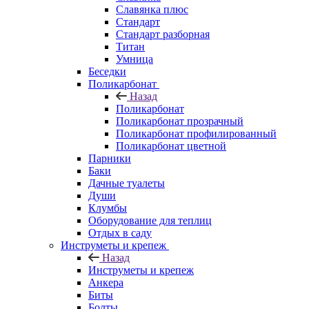
Славянка плюс
Стандарт
Стандарт разборная
Титан
Умница
Беседки
Поликарбонат
Назад
Поликарбонат
Поликарбонат прозрачный
Поликарбонат профилированный
Поликарбонат цветной
Парники
Баки
Дачные туалеты
Души
Клумбы
Оборудование для теплиц
Отдых в саду
Инструметы и крепеж
Назад
Инструметы и крепеж
Анкера
Биты
Болты