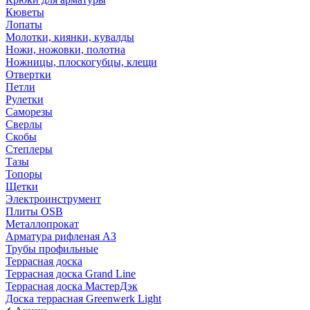
Кюветы
Лопаты
Молотки, киянки, кувалды
Ножи, ножовки, полотна
Ножницы, плоскогубцы, клещи
Отвертки
Петли
Рулетки
Саморезы
Сверлы
Скобы
Степлеры
Тазы
Топоры
Щетки
Электроинструмент
Плиты OSB
Металлопрокат
Арматура рифленая АЗ
Трубы профильные
Террасная доска
Террасная доска Grand Line
Террасная доска МастерДэк
Доска террасная Greenwerk Light