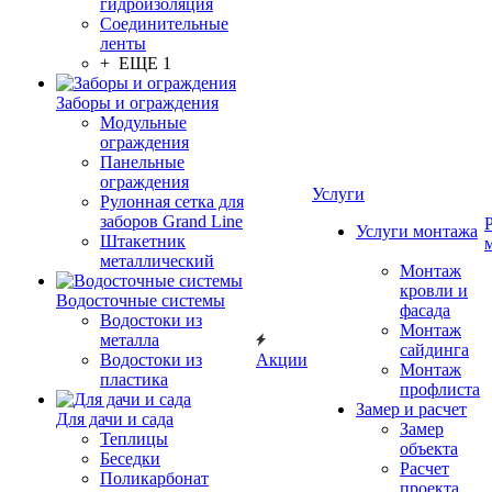
гидроизоляция
Соединительные
ленты
+ ЕЩЕ 1
Заборы и ограждения
Модульные
ограждения
Панельные
ограждения
Услуги
Рулонная сетка для
заборов Grand Line
Услуги монтажа
Штакетник
металлический
Монтаж
кровли и
Водосточные системы
фасада
Водостоки из
Монтаж
металла
сайдинга
Водостоки из
Акции
Монтаж
пластика
профлиста
Замер и расчет
Для дачи и сада
Замер
Теплицы
объекта
Беседки
Расчет
Поликарбонат
проекта