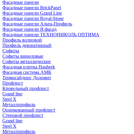
Фасадные панели
Фасадные панели BrickPanel
Фасадные панели Grand Line
Фасадные панели Royal-Stone
Фасадные панели Альта-Профиль
Фасадные панели Я-фасад
Фасадные панели ТЕХНОНИКОЛЬ ОПТИМА
Профиль волновой
Профиль декоративный
Софиты
Софиты виниловые
Софиты металлические
Фасадная плитка Hauberk
Фасадная система АМК
Термосайдинг Доломит
Профлист
Кровельный профлист
Grand line
Steel X
Металлпрофиль
Оцинкованный профлист
Стеновой профлист
Grand line
Steel X
Металлпрофиль