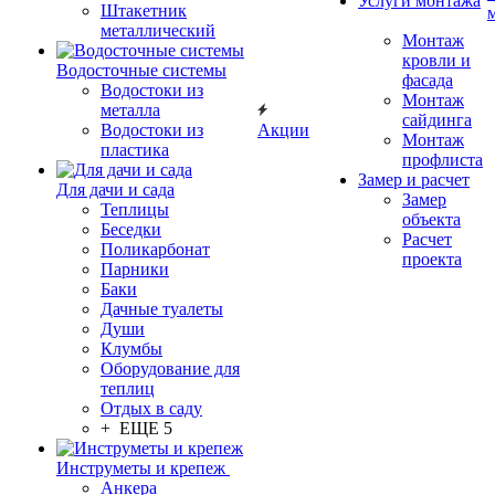
Услуги монтажа
Штакетник
металлический
Монтаж
кровли и
Водосточные системы
фасада
Водостоки из
Монтаж
металла
сайдинга
Водостоки из
Акции
Монтаж
пластика
профлиста
Замер и расчет
Для дачи и сада
Замер
Теплицы
объекта
Беседки
Расчет
Поликарбонат
проекта
Парники
Баки
Дачные туалеты
Души
Клумбы
Оборудование для
теплиц
Отдых в саду
+ ЕЩЕ 5
Инструметы и крепеж
Анкера