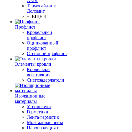
АМК
Термосайдинг
Доломит
+ ЕЩЕ 4
Профлист
Кровельный
профлист
Оцинкованный
профлист
Стеновой профлист
Элементы кровли
Кровельная
вентиляция
Снегозадержатели
Изоляционные
материалы
Утеплители
Герметики
Лента-герметик
Монтажные пены
Пароизоляция и