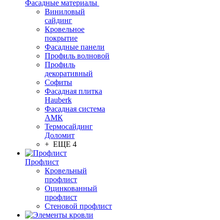
Фасадные материалы
Виниловый
сайдинг
Кровельное
покрытие
Фасадные панели
Профиль волновой
Профиль
декоративный
Софиты
Фасадная плитка
Hauberk
Фасадная система
АМК
Термосайдинг
Доломит
+ ЕЩЕ 4
Профлист
Кровельный
профлист
Оцинкованный
профлист
Стеновой профлист