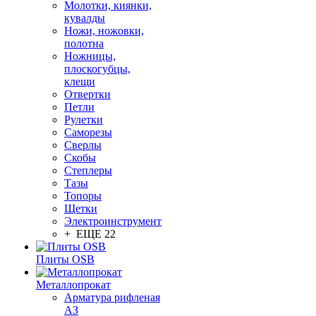
Молотки, киянки,
кувалды
Ножи, ножовки,
полотна
Ножницы,
плоскогубцы,
клещи
Отвертки
Петли
Рулетки
Саморезы
Сверлы
Скобы
Степлеры
Тазы
Топоры
Щетки
Электроинструмент
+ ЕЩЕ 22
Плиты OSB
Металлопрокат
Арматура рифленая
АЗ