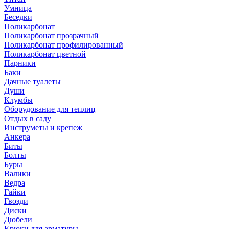
Умница
Беседки
Поликарбонат
Поликарбонат прозрачный
Поликарбонат профилированный
Поликарбонат цветной
Парники
Баки
Дачные туалеты
Души
Клумбы
Оборудование для теплиц
Отдых в саду
Инструметы и крепеж
Анкера
Биты
Болты
Буры
Валики
Ведра
Гайки
Гвозди
Диски
Дюбели
Крюки для арматуры