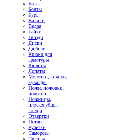
Биты
Болты
Буры
Валики
Ведра
Гайки
Гвозди
Диски
Дюбели
Крюки для
арматуры
Кюветы
Лопаты
Молотки, киянки,
кувалды
Ножи, ножовки,
полотна
Ножницы,
плоскогубцы,
клещи
Отвертки
Петли
Рулетки
Саморезы
Сверлы