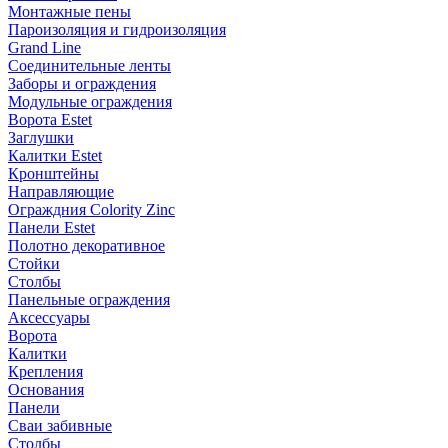
Монтажные пены
Пароизоляция и гидроизоляция
Grand Line
Соединительные ленты
Заборы и ограждения
Модульные ограждения
Ворота Estet
Заглушки
Калитки Estet
Кронштейны
Направляющие
Ограждния Colority Zinc
Панели Estet
Полотно декоративное
Стойки
Столбы
Панельные ограждения
Аксессуары
Ворота
Калитки
Крепления
Основания
Панели
Сваи забивные
Столбы