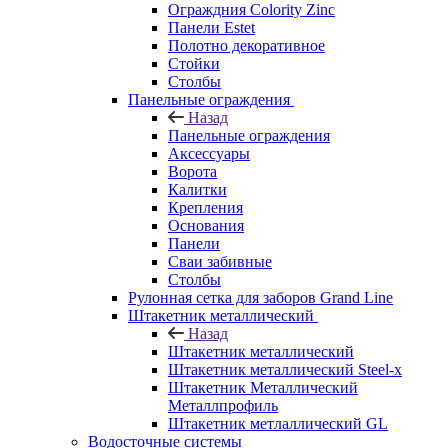
Ограждния Colority Zinc
Панели Estet
Полотно декоративное
Стойки
Столбы
Панельные ограждения
Назад
Панельные ограждения
Аксессуары
Ворота
Калитки
Крепления
Основания
Панели
Сваи забивные
Столбы
Рулонная сетка для заборов Grand Line
Штакетник металлический
Назад
Штакетник металлический
Штакетник металлический Steel-x
Штакетник Металлический
Металлпрофиль
Штакетник метлаллический GL
Водосточные системы