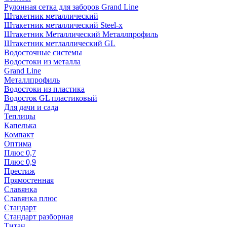
Рулонная сетка для заборов Grand Line
Штакетник металлический
Штакетник металлический Steel-x
Штакетник Металлический Металлпрофиль
Штакетник метлаллический GL
Водосточные системы
Водостоки из металла
Grand Line
Металлпрофиль
Водостоки из пластика
Водосток GL пластиковый
Для дачи и сада
Теплицы
Капелька
Компакт
Оптима
Плюс 0,7
Плюс 0,9
Престиж
Прямостенная
Славянка
Славянка плюс
Стандарт
Стандарт разборная
Титан