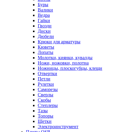
Буры
Валики
Ведра
Гайки
Гвозди
Диски
Дюбели
Крюки для арматуры
Кюветы
Лопаты
Молотки, киянки, кувалды
Ножи, ножовки, полотна
Ножницы, плоскогубцы, клещи
Отвертки
Петли
Рулетки
Саморезы
Сверлы
Скобы
Степлеры
Тазы
Топоры
Щетки
Электроинструмент
Плиты OSB