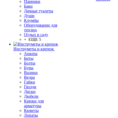
Парники
Баки
Дачные туалеты
Души
Клумбы
Оборудование для
теплиц
Отдых в саду
+ ЕЩЕ 5
Инструметы и крепеж
Анкера
Биты
Болты
Буры
Валики
Ведра
Гайки
Гвозди
Диски
Дюбели
Крюки для
арматуры
Кюветы
Лопаты