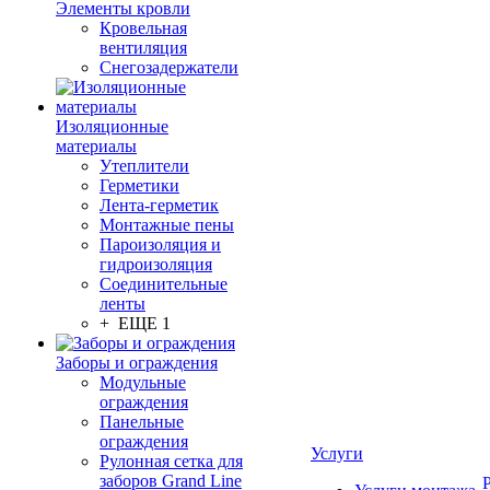
Элементы кровли
Кровельная
вентиляция
Снегозадержатели
Изоляционные
материалы
Утеплители
Герметики
Лента-герметик
Монтажные пены
Пароизоляция и
гидроизоляция
Соединительные
ленты
+ ЕЩЕ 1
Заборы и ограждения
Модульные
ограждения
Панельные
ограждения
Услуги
Рулонная сетка для
заборов Grand Line