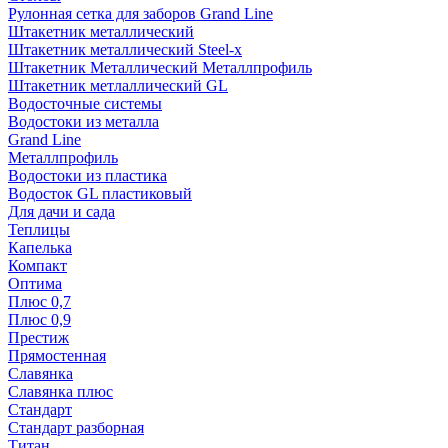
Рулонная сетка для заборов Grand Line
Штакетник металлический
Штакетник металлический Steel-x
Штакетник Металлический Металлпрофиль
Штакетник метлаллический GL
Водосточные системы
Водостоки из металла
Grand Line
Металлпрофиль
Водостоки из пластика
Водосток GL пластиковый
Для дачи и сада
Теплицы
Капелька
Компакт
Оптима
Плюс 0,7
Плюс 0,9
Престиж
Прямостенная
Славянка
Славянка плюс
Стандарт
Стандарт разборная
Титан