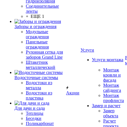
гидроизоляция
Соединительные
ленты
+ ЕЩЕ 1
Заборы и ограждения
Модульные
ограждения
Панельные
ограждения
Услуги
Рулонная сетка для
заборов Grand Line
Услуги монтажа
Штакетник
металлический
Монтаж
кровли и
Водосточные системы
фасада
Водостоки из
Монтаж
металла
сайдинга
Водостоки из
Акции
Монтаж
пластика
профлиста
Замер и расчет
Для дачи и сада
Замер
Теплицы
объекта
Беседки
Расчет
Поликарбонат
проекта