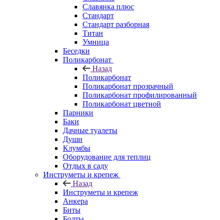
Славянка плюс
Стандарт
Стандарт разборная
Титан
Умница
Беседки
Поликарбонат
Назад
Поликарбонат
Поликарбонат прозрачный
Поликарбонат профилированный
Поликарбонат цветной
Парники
Баки
Дачные туалеты
Души
Клумбы
Оборудование для теплиц
Отдых в саду
Инструметы и крепеж
Назад
Инструметы и крепеж
Анкера
Биты
Болты