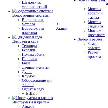
Услуги монтажа
Штакетник
металлический
Монтаж
кровли и
Водосточные системы
фасада
Водостоки из
Монтаж
металла
сайдинга
Водостоки из
Акции
Монтаж
пластика
профлиста
Замер и расчет
Для дачи и сада
Замер
Теплицы
объекта
Беседки
Расчет
Поликарбонат
проекта
Парники
Баки
Дачные туалеты
Души
Клумбы
Оборудование для
теплиц
Отдых в саду
+ ЕЩЕ 5
Инструметы и крепеж
Анкера