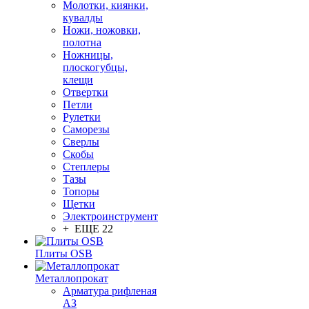
Молотки, киянки,
кувалды
Ножи, ножовки,
полотна
Ножницы,
плоскогубцы,
клещи
Отвертки
Петли
Рулетки
Саморезы
Сверлы
Скобы
Степлеры
Тазы
Топоры
Щетки
Электроинструмент
+ ЕЩЕ 22
Плиты OSB
Металлопрокат
Арматура рифленая
АЗ