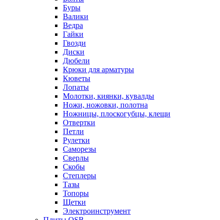
Буры
Валики
Ведра
Гайки
Гвозди
Диски
Дюбели
Крюки для арматуры
Кюветы
Лопаты
Молотки, киянки, кувалды
Ножи, ножовки, полотна
Ножницы, плоскогубцы, клещи
Отвертки
Петли
Рулетки
Саморезы
Сверлы
Скобы
Степлеры
Тазы
Топоры
Щетки
Электроинструмент
Плиты OSB