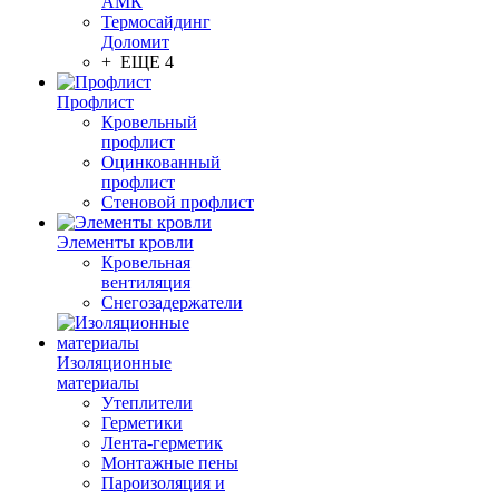
АМК
Термосайдинг
Доломит
+ ЕЩЕ 4
Профлист
Кровельный
профлист
Оцинкованный
профлист
Стеновой профлист
Элементы кровли
Кровельная
вентиляция
Снегозадержатели
Изоляционные
материалы
Утеплители
Герметики
Лента-герметик
Монтажные пены
Пароизоляция и