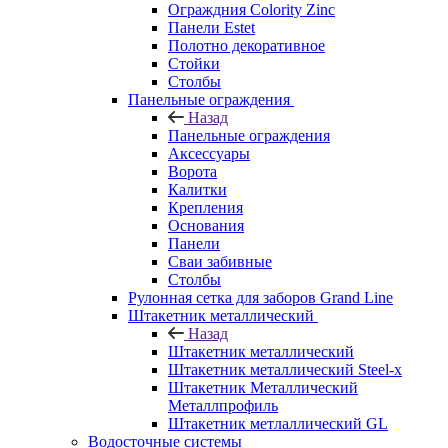
Ограждния Colority Zinc
Панели Estet
Полотно декоративное
Стойки
Столбы
Панельные ограждения
Назад
Панельные ограждения
Аксессуары
Ворота
Калитки
Крепления
Основания
Панели
Сваи забивные
Столбы
Рулонная сетка для заборов Grand Line
Штакетник металлический
Назад
Штакетник металлический
Штакетник металлический Steel-x
Штакетник Металлический
Металлпрофиль
Штакетник метлаллический GL
Водосточные системы