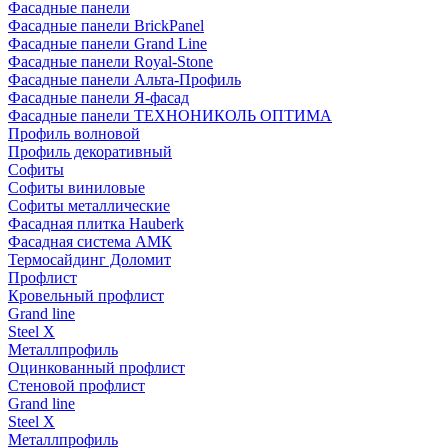
Фасадные панели
Фасадные панели BrickPanel
Фасадные панели Grand Line
Фасадные панели Royal-Stone
Фасадные панели Альта-Профиль
Фасадные панели Я-фасад
Фасадные панели ТЕХНОНИКОЛЬ ОПТИМА
Профиль волновой
Профиль декоративный
Софиты
Софиты виниловые
Софиты металлические
Фасадная плитка Hauberk
Фасадная система АМК
Термосайдинг Доломит
Профлист
Кровельный профлист
Grand line
Steel X
Металлпрофиль
Оцинкованный профлист
Стеновой профлист
Grand line
Steel X
Металлпрофиль