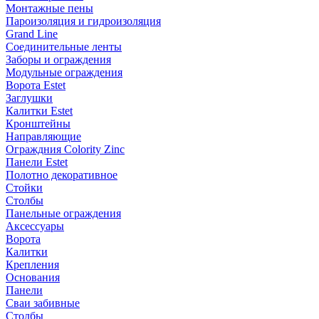
Монтажные пены
Пароизоляция и гидроизоляция
Grand Line
Соединительные ленты
Заборы и ограждения
Модульные ограждения
Ворота Estet
Заглушки
Калитки Estet
Кронштейны
Направляющие
Ограждния Colority Zinc
Панели Estet
Полотно декоративное
Стойки
Столбы
Панельные ограждения
Аксессуары
Ворота
Калитки
Крепления
Основания
Панели
Сваи забивные
Столбы