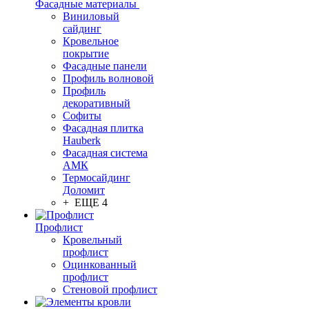
Фасадные материалы
Виниловый
сайдинг
Кровельное
покрытие
Фасадные панели
Профиль волновой
Профиль
декоративный
Софиты
Фасадная плитка
Hauberk
Фасадная система
АМК
Термосайдинг
Доломит
+ ЕЩЕ 4
Профлист
Кровельный
профлист
Оцинкованный
профлист
Стеновой профлист