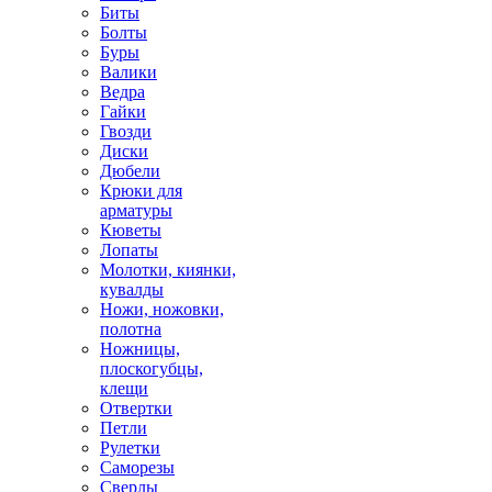
Биты
Болты
Буры
Валики
Ведра
Гайки
Гвозди
Диски
Дюбели
Крюки для
арматуры
Кюветы
Лопаты
Молотки, киянки,
кувалды
Ножи, ножовки,
полотна
Ножницы,
плоскогубцы,
клещи
Отвертки
Петли
Рулетки
Саморезы
Сверлы