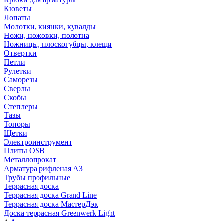
Кюветы
Лопаты
Молотки, киянки, кувалды
Ножи, ножовки, полотна
Ножницы, плоскогубцы, клещи
Отвертки
Петли
Рулетки
Саморезы
Сверлы
Скобы
Степлеры
Тазы
Топоры
Щетки
Электроинструмент
Плиты OSB
Металлопрокат
Арматура рифленая АЗ
Трубы профильные
Террасная доска
Террасная доска Grand Line
Террасная доска МастерДэк
Доска террасная Greenwerk Light