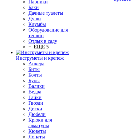
Парники
Баки
Дачные туалеты
Души
Клумбы
Оборудование для
теплиц
Отдых в саду
+ ЕЩЕ 5
Инструметы и крепеж
Анкера
Биты
Болты
Буры
Валики
Ведра
Гайки
Гвозди
Диски
Дюбели
Крюки для
арматуры
Кюветы
Лопаты