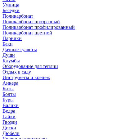
Умница
Беседки
Поликарбонат
Поликарбонат прозрачный
Поликарбонат профилированный
Поликарбонат цветной
Парники
Баки
Дачные туалеты
Души
Клумбы
Оборудование для теплиц
Отдых в саду
Инструметы и крепеж
Анкера
Биты
Болты
Буры
Валики
Ведра
Гайки
Гвозди
Диски
Дюбели
Крюки для арматуры