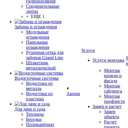
гидроизоляция
Соединительные
ленты
+ ЕЩЕ 1
Заборы и ограждения
Модульные
ограждения
Панельные
ограждения
Услуги
Рулонная сетка для
заборов Grand Line
Услуги монтажа
Штакетник
металлический
Монтаж
кровли и
Водосточные системы
фасада
Водостоки из
Монтаж
металла
сайдинга
Водостоки из
Акции
Монтаж
пластика
профлиста
Замер и расчет
Для дачи и сада
Замер
Теплицы
объекта
Беседки
Расчет
Поликарбонат
проекта