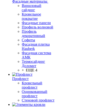
Фасадные материалы
Виниловый
сайдинг
Кровельное
покрытие
Фасадные панели
Профиль волновой
Профиль
декоративный
Софиты
Фасадная плитка
Hauberk
Фасадная система
АМК
Термосайдинг
Доломит
+ ЕЩЕ 4
Профлист
Кровельный
профлист
Оцинкованный
профлист
Стеновой профлист