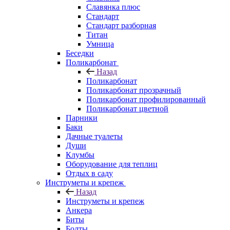
Славянка плюс
Стандарт
Стандарт разборная
Титан
Умница
Беседки
Поликарбонат
Назад
Поликарбонат
Поликарбонат прозрачный
Поликарбонат профилированный
Поликарбонат цветной
Парники
Баки
Дачные туалеты
Души
Клумбы
Оборудование для теплиц
Отдых в саду
Инструметы и крепеж
Назад
Инструметы и крепеж
Анкера
Биты
Болты