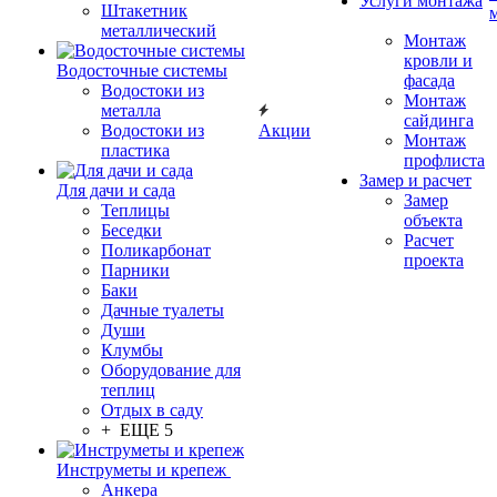
Услуги монтажа
Штакетник
металлический
Монтаж
кровли и
Водосточные системы
фасада
Водостоки из
Монтаж
металла
сайдинга
Водостоки из
Акции
Монтаж
пластика
профлиста
Замер и расчет
Для дачи и сада
Замер
Теплицы
объекта
Беседки
Расчет
Поликарбонат
проекта
Парники
Баки
Дачные туалеты
Души
Клумбы
Оборудование для
теплиц
Отдых в саду
+ ЕЩЕ 5
Инструметы и крепеж
Анкера