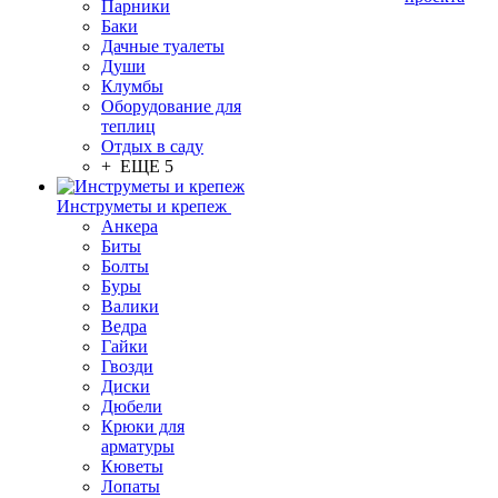
Парники
Баки
Дачные туалеты
Души
Клумбы
Оборудование для
теплиц
Отдых в саду
+ ЕЩЕ 5
Инструметы и крепеж
Анкера
Биты
Болты
Буры
Валики
Ведра
Гайки
Гвозди
Диски
Дюбели
Крюки для
арматуры
Кюветы
Лопаты