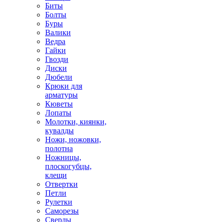
Биты
Болты
Буры
Валики
Ведра
Гайки
Гвозди
Диски
Дюбели
Крюки для
арматуры
Кюветы
Лопаты
Молотки, киянки,
кувалды
Ножи, ножовки,
полотна
Ножницы,
плоскогубцы,
клещи
Отвертки
Петли
Рулетки
Саморезы
Сверлы