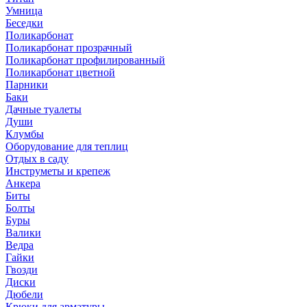
Умница
Беседки
Поликарбонат
Поликарбонат прозрачный
Поликарбонат профилированный
Поликарбонат цветной
Парники
Баки
Дачные туалеты
Души
Клумбы
Оборудование для теплиц
Отдых в саду
Инструметы и крепеж
Анкера
Биты
Болты
Буры
Валики
Ведра
Гайки
Гвозди
Диски
Дюбели
Крюки для арматуры