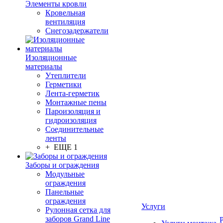
Элементы кровли
Кровельная
вентиляция
Снегозадержатели
Изоляционные
материалы
Утеплители
Герметики
Лента-герметик
Монтажные пены
Пароизоляция и
гидроизоляция
Соединительные
ленты
+ ЕЩЕ 1
Заборы и ограждения
Модульные
ограждения
Панельные
ограждения
Услуги
Рулонная сетка для
заборов Grand Line