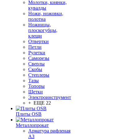
Молотки, киянки,
кувалды
Ножи, ножовки,
полотна
Ножницы,
плоскогубцы,
клещи
Отвертки
Петли
Рулетки
Саморезы
Сверлы
Скобы
Степлеры
Тазы
Топоры
Щетки
Электроинструмент
+ ЕЩЕ 22
Плиты OSB
Металлопрокат
Арматура рифленая
АЗ