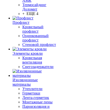
АМК
Термосайдинг
Доломит
+ ЕЩЕ 4
Профлист
Кровельный
профлист
Оцинкованный
профлист
Стеновой профлист
Элементы кровли
Кровельная
вентиляция
Снегозадержатели
Изоляционные
материалы
Утеплители
Герметики
Лента-герметик
Монтажные пены
Пароизоляция и