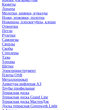
Кюветы
Лопаты
Молотки, киянки, кувалды
Ножи, ножовки, полотна
Ножницы, плоскогубцы, клещи
Отвертки
Петли
Рулетки
Саморезы
Сверлы
Скобы
Степлеры
Тазы
Топоры
Щетки
Электроинструмент
Плиты OSB
Металлопрокат
Арматура рифленая АЗ
Трубы профильные
Террасная доска
Террасная доска Grand Line
Террасная доска МастерДэк
Доска террасная Greenwerk Light