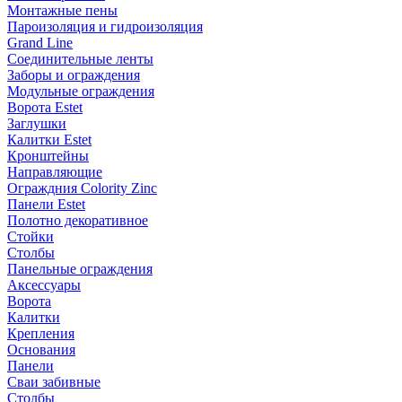
Монтажные пены
Пароизоляция и гидроизоляция
Grand Line
Соединительные ленты
Заборы и ограждения
Модульные ограждения
Ворота Estet
Заглушки
Калитки Estet
Кронштейны
Направляющие
Ограждния Colority Zinc
Панели Estet
Полотно декоративное
Стойки
Столбы
Панельные ограждения
Аксессуары
Ворота
Калитки
Крепления
Основания
Панели
Сваи забивные
Столбы