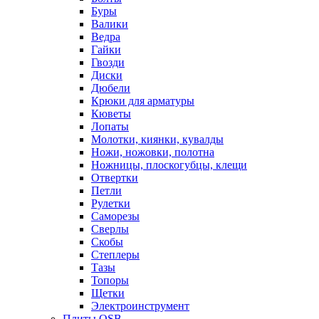
Буры
Валики
Ведра
Гайки
Гвозди
Диски
Дюбели
Крюки для арматуры
Кюветы
Лопаты
Молотки, киянки, кувалды
Ножи, ножовки, полотна
Ножницы, плоскогубцы, клещи
Отвертки
Петли
Рулетки
Саморезы
Сверлы
Скобы
Степлеры
Тазы
Топоры
Щетки
Электроинструмент
Плиты OSB