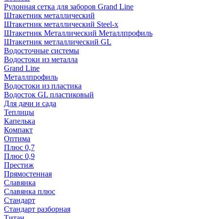
Рулонная сетка для заборов Grand Line
Штакетник металлический
Штакетник металлический Steel-x
Штакетник Металлический Металлпрофиль
Штакетник метлаллический GL
Водосточные системы
Водостоки из металла
Grand Line
Металлпрофиль
Водостоки из пластика
Водосток GL пластиковый
Для дачи и сада
Теплицы
Капелька
Компакт
Оптима
Плюс 0,7
Плюс 0,9
Престиж
Прямостенная
Славянка
Славянка плюс
Стандарт
Стандарт разборная
Титан