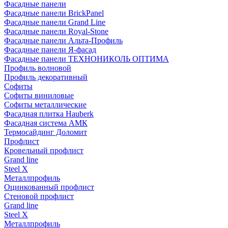
Фасадные панели
Фасадные панели BrickPanel
Фасадные панели Grand Line
Фасадные панели Royal-Stone
Фасадные панели Альта-Профиль
Фасадные панели Я-фасад
Фасадные панели ТЕХНОНИКОЛЬ ОПТИМА
Профиль волновой
Профиль декоративный
Софиты
Софиты виниловые
Софиты металлические
Фасадная плитка Hauberk
Фасадная система АМК
Термосайдинг Доломит
Профлист
Кровельный профлист
Grand line
Steel X
Металлпрофиль
Оцинкованный профлист
Стеновой профлист
Grand line
Steel X
Металлпрофиль