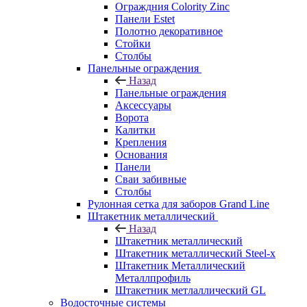
Ограждния Colority Zinc
Панели Estet
Полотно декоративное
Стойки
Столбы
Панельные ограждения
Назад
Панельные ограждения
Аксессуары
Ворота
Калитки
Крепления
Основания
Панели
Сваи забивные
Столбы
Рулонная сетка для заборов Grand Line
Штакетник металлический
Назад
Штакетник металлический
Штакетник металлический Steel-x
Штакетник Металлический
Металлпрофиль
Штакетник метлаллический GL
Водосточные системы