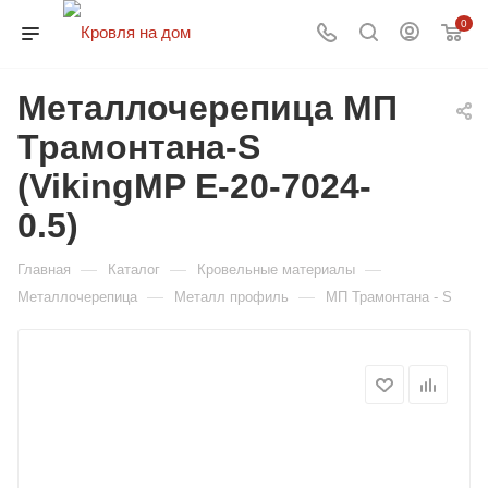
0
Металлочерепица МП
Трамонтана-S
(VikingMP E-20-7024-
0.5)
—
—
—
Главная
Каталог
Кровельные материалы
—
—
Металлочерепица
Металл профиль
МП Трамонтана - S