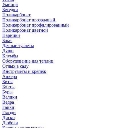
Умница
Беседки
Поликарбонат
Поликарбонат прозрачный
Поликарбонат профилированный
Поликарбонат цветной
Парники
Баки
Дачные туалеты
Души
Клумбы
Оборудование для теплиц
Отдых в саду
Инструметы и крепеж
Анкера
Биты
Болты
Буры
Валики
Ведра
Гайки
Гвозди
Диски
Дюбели
Крюки для арматуры