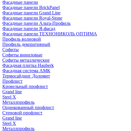
Фасадные панели
Фасадные панели BrickPanel
Фасадные панели Grand Line
Фасадные панели Royal-Stone
Фасадные панели Альта-Профиль
Фасадные панели Я-фасад
Фасадные панели ТЕХНОНИКОЛЬ ОПТИМА
Профиль волновой
Профиль декоративный
Софиты
Софиты виниловые
Софиты металлические
Фасадная плитка Hauberk
Фасадная система АМК
Термосайдинг Доломит
Профлист
Кровельный профлист
Grand line
Steel X
Металлпрофиль
Оцинкованный профлист
Стеновой профлист
Grand line
Steel X
Металлпрофиль