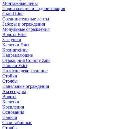
Монтажные пены
Пароизоляция и гидроизоляция
Grand Line
Соединительные ленты
Заборы и ограждения
Модульные ограждения
Ворота Estet
Заглушки
Калитки Estet
Кронштейны
Направляющие
Ограждния Colority Zinc
Панели Estet
Полотно декоративное
Стойки
Столбы
Панельные ограждения
Аксессуары
Ворота
Калитки
Крепления
Основания
Панели
Сваи забивные
Столбы