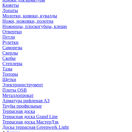
Кюветы
Лопаты
Молотки, киянки, кувалды
Ножи, ножовки, полотна
Ножницы, плоскогубцы, клещи
Отвертки
Петли
Рулетки
Саморезы
Сверлы
Скобы
Степлеры
Тазы
Топоры
Щетки
Электроинструмент
Плиты OSB
Металлопрокат
Арматура рифленая АЗ
Трубы профильные
Террасная доска
Террасная доска Grand Line
Террасная доска МастерДэк
Доска террасная Greenwerk Light