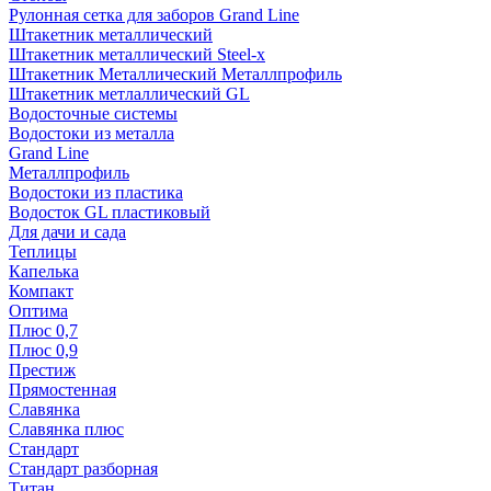
Рулонная сетка для заборов Grand Line
Штакетник металлический
Штакетник металлический Steel-x
Штакетник Металлический Металлпрофиль
Штакетник метлаллический GL
Водосточные системы
Водостоки из металла
Grand Line
Металлпрофиль
Водостоки из пластика
Водосток GL пластиковый
Для дачи и сада
Теплицы
Капелька
Компакт
Оптима
Плюс 0,7
Плюс 0,9
Престиж
Прямостенная
Славянка
Славянка плюс
Стандарт
Стандарт разборная
Титан