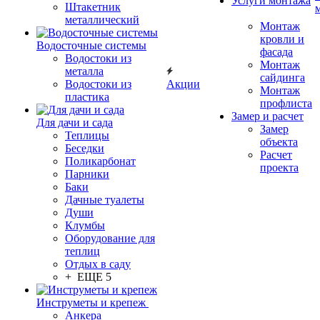
Услуги монтажа
Штакетник
металлический
Монтаж
кровли и
Водосточные системы
фасада
Водостоки из
Монтаж
металла
сайдинга
Водостоки из
Акции
Монтаж
пластика
профлиста
Замер и расчет
Для дачи и сада
Замер
Теплицы
объекта
Беседки
Расчет
Поликарбонат
проекта
Парники
Баки
Дачные туалеты
Души
Клумбы
Оборудование для
теплиц
Отдых в саду
+ ЕЩЕ 5
Инструметы и крепеж
Анкера