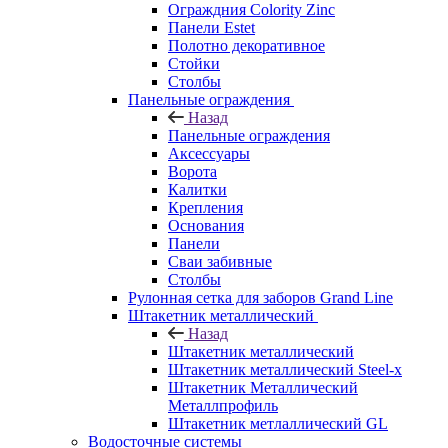
Ограждния Colority Zinc
Панели Estet
Полотно декоративное
Стойки
Столбы
Панельные ограждения
Назад
Панельные ограждения
Аксессуары
Ворота
Калитки
Крепления
Основания
Панели
Сваи забивные
Столбы
Рулонная сетка для заборов Grand Line
Штакетник металлический
Назад
Штакетник металлический
Штакетник металлический Steel-x
Штакетник Металлический
Металлпрофиль
Штакетник метлаллический GL
Водосточные системы