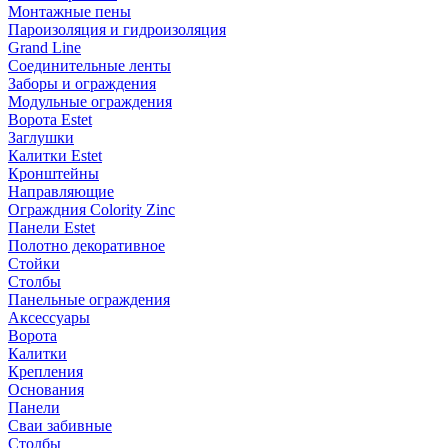
Монтажные пены
Пароизоляция и гидроизоляция
Grand Line
Соединительные ленты
Заборы и ограждения
Модульные ограждения
Ворота Estet
Заглушки
Калитки Estet
Кронштейны
Направляющие
Ограждния Colority Zinc
Панели Estet
Полотно декоративное
Стойки
Столбы
Панельные ограждения
Аксессуары
Ворота
Калитки
Крепления
Основания
Панели
Сваи забивные
Столбы