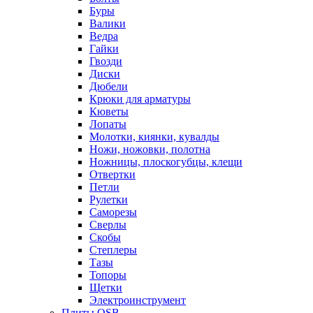
Буры
Валики
Ведра
Гайки
Гвозди
Диски
Дюбели
Крюки для арматуры
Кюветы
Лопаты
Молотки, киянки, кувалды
Ножи, ножовки, полотна
Ножницы, плоскогубцы, клещи
Отвертки
Петли
Рулетки
Саморезы
Сверлы
Скобы
Степлеры
Тазы
Топоры
Щетки
Электроинструмент
Плиты OSB