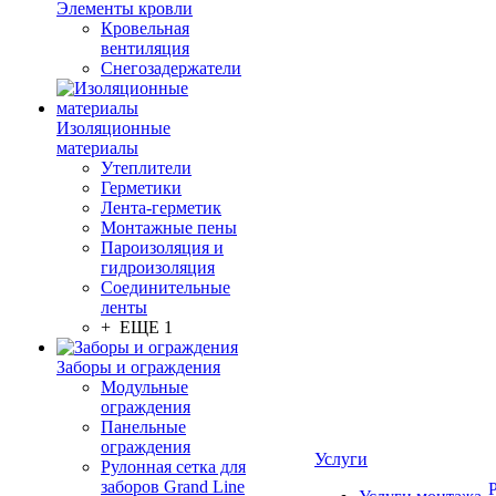
Элементы кровли
Кровельная
вентиляция
Снегозадержатели
Изоляционные
материалы
Утеплители
Герметики
Лента-герметик
Монтажные пены
Пароизоляция и
гидроизоляция
Соединительные
ленты
+ ЕЩЕ 1
Заборы и ограждения
Модульные
ограждения
Панельные
ограждения
Услуги
Рулонная сетка для
заборов Grand Line