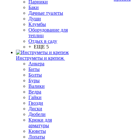
Парники
Баки
Дачные туалеты
Души
Клумбы
Оборудование для
теплиц
Отдых в саду
+ ЕЩЕ 5
Инструметы и крепеж
Анкера
Биты
Болты
Буры
Валики
Ведра
Гайки
Гвозди
Диски
Дюбели
Крюки для
арматуры
Кюветы
Лопаты