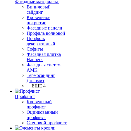
Фасадные материалы
Виниловый
сайдинг
Кровельное
покрытие
Фасадные панели
Профиль волновой
Профиль
декоративный
Софиты
Фасадная плитка
Hauberk
Фасадная система
АМК
Термосайдинг
Доломит
+ ЕЩЕ 4
Профлист
Кровельный
профлист
Оцинкованный
профлист
Стеновой профлист