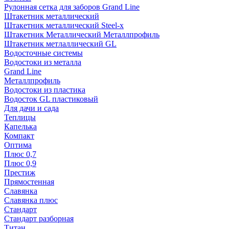
Рулонная сетка для заборов Grand Line
Штакетник металлический
Штакетник металлический Steel-x
Штакетник Металлический Металлпрофиль
Штакетник метлаллический GL
Водосточные системы
Водостоки из металла
Grand Line
Металлпрофиль
Водостоки из пластика
Водосток GL пластиковый
Для дачи и сада
Теплицы
Капелька
Компакт
Оптима
Плюс 0,7
Плюс 0,9
Престиж
Прямостенная
Славянка
Славянка плюс
Стандарт
Стандарт разборная
Титан