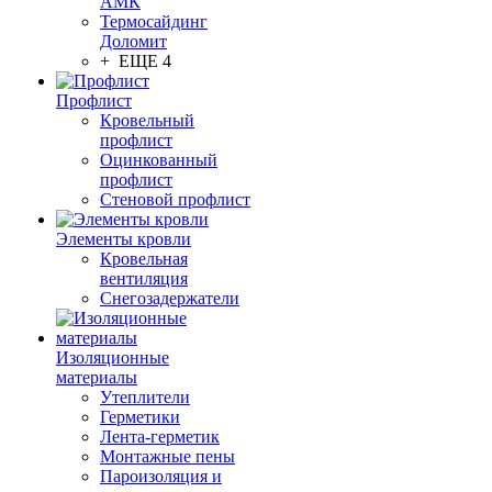
АМК
Термосайдинг
Доломит
+ ЕЩЕ 4
Профлист
Кровельный
профлист
Оцинкованный
профлист
Стеновой профлист
Элементы кровли
Кровельная
вентиляция
Снегозадержатели
Изоляционные
материалы
Утеплители
Герметики
Лента-герметик
Монтажные пены
Пароизоляция и