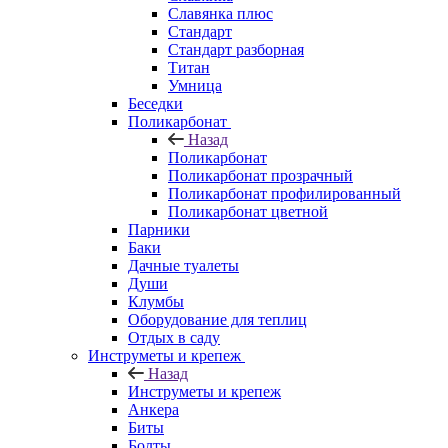
Славянка плюс
Стандарт
Стандарт разборная
Титан
Умница
Беседки
Поликарбонат
Назад
Поликарбонат
Поликарбонат прозрачный
Поликарбонат профилированный
Поликарбонат цветной
Парники
Баки
Дачные туалеты
Души
Клумбы
Оборудование для теплиц
Отдых в саду
Инструметы и крепеж
Назад
Инструметы и крепеж
Анкера
Биты
Болты