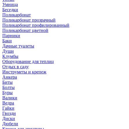
Умница
Беседки
Поликарбонат
Поликарбонат прозрачный
Поликарбонат профилированный
Поликарбонат цветной
Парники
Баки
Дачные туалеты
Души
Клумбы
Оборудование для теплиц
Отдых в саду
Инструметы и крепеж
Анкера
Биты
Болты
Буры
Валики
Ведра
Гайки
Гвозди
Диски
Дюбели
Крюки для арматуры