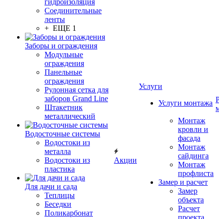
гидроизоляция
Соединительные
ленты
+ ЕЩЕ 1
Заборы и ограждения
Модульные
ограждения
Панельные
ограждения
Услуги
Рулонная сетка для
заборов Grand Line
Услуги монтажа
Штакетник
металлический
Монтаж
кровли и
Водосточные системы
фасада
Водостоки из
Монтаж
металла
сайдинга
Водостоки из
Акции
Монтаж
пластика
профлиста
Замер и расчет
Для дачи и сада
Замер
Теплицы
объекта
Беседки
Расчет
Поликарбонат
проекта