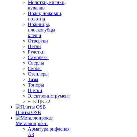
Молотки, киянки,
кувалды
Ножи, ножовки,
полотна
Ножницы,
плоскогубцы,
клещи
Отвертки
Петли
Рулетки
Саморезы
Сверлы
Скобы
Степлеры
Тазы
Топоры
Щетки
Электроинструмент
+ ЕЩЕ 22
Плиты OSB
Металлопрокат
Арматура рифленая
АЗ