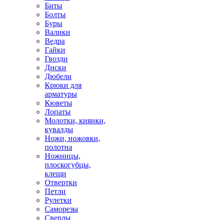
Биты
Болты
Буры
Валики
Ведра
Гайки
Гвозди
Диски
Дюбели
Крюки для
арматуры
Кюветы
Лопаты
Молотки, киянки,
кувалды
Ножи, ножовки,
полотна
Ножницы,
плоскогубцы,
клещи
Отвертки
Петли
Рулетки
Саморезы
Сверлы