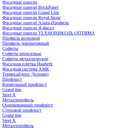
Фасадные панели
Фасадные панели BrickPanel
Фасадные панели Grand Line
Фасадные панели Royal-Stone
Фасадные панели Альта-Профиль
Фасадные панели Я-фасад
Фасадные панели ТЕХНОНИКОЛЬ ОПТИМА
Профиль волновой
Профиль декоративный
Софиты
Софиты виниловые
Софиты металлические
Фасадная плитка Hauberk
Фасадная система АМК
Термосайдинг Доломит
Профлист
Кровельный профлист
Grand line
Steel X
Металлпрофиль
Оцинкованный профлист
Стеновой профлист
Grand line
Steel X
Металлпрофиль