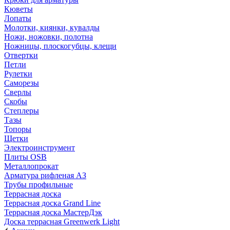
Кюветы
Лопаты
Молотки, киянки, кувалды
Ножи, ножовки, полотна
Ножницы, плоскогубцы, клещи
Отвертки
Петли
Рулетки
Саморезы
Сверлы
Скобы
Степлеры
Тазы
Топоры
Щетки
Электроинструмент
Плиты OSB
Металлопрокат
Арматура рифленая АЗ
Трубы профильные
Террасная доска
Террасная доска Grand Line
Террасная доска МастерДэк
Доска террасная Greenwerk Light