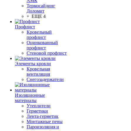
АМК
Термосайдинг
Доломит
+ ЕЩЕ 4
Профлист
Кровельный
профлист
Оцинкованный
профлист
Стеновой профлист
Элементы кровли
Кровельная
вентиляция
Снегозадержатели
Изоляционные
материалы
Утеплители
Герметики
Лента-герметик
Монтажные пены
Пароизоляция и