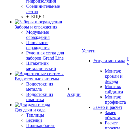
гидроизоляция
Соединительные
ленты
+ ЕЩЕ 1
Заборы и ограждения
Модульные
ограждения
Панельные
ограждения
Услуги
Рулонная сетка для
заборов Grand Line
Услуги монтажа
Штакетник
металлический
Монтаж
кровли и
Водосточные системы
фасада
Водостоки из
Монтаж
металла
сайдинга
Водостоки из
Акции
Монтаж
пластика
профлиста
Замер и расчет
Для дачи и сада
Замер
Теплицы
объекта
Беседки
Расчет
Поликарбонат
проекта