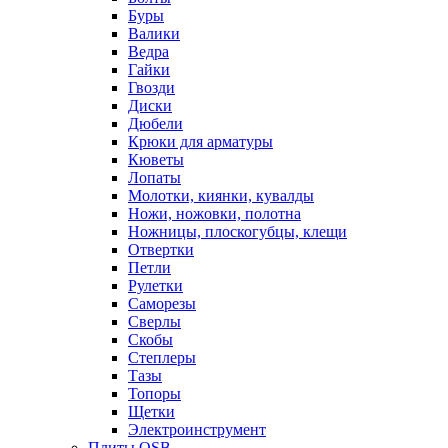
Буры
Валики
Ведра
Гайки
Гвозди
Диски
Дюбели
Крюки для арматуры
Кюветы
Лопаты
Молотки, киянки, кувалды
Ножи, ножовки, полотна
Ножницы, плоскогубцы, клещи
Отвертки
Петли
Рулетки
Саморезы
Сверлы
Скобы
Степлеры
Тазы
Топоры
Щетки
Электроинструмент
Плиты OSB