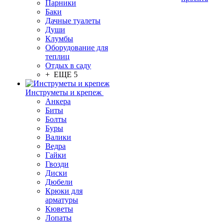
Парники
Баки
Дачные туалеты
Души
Клумбы
Оборудование для
теплиц
Отдых в саду
+ ЕЩЕ 5
Инструметы и крепеж
Анкера
Биты
Болты
Буры
Валики
Ведра
Гайки
Гвозди
Диски
Дюбели
Крюки для
арматуры
Кюветы
Лопаты