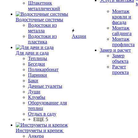
Услуги монтажа
Штакетник
металлический
Монтаж
кровли и
Водосточные системы
фасада
Водостоки из
Монтаж
металла
сайдинга
Водостоки из
Акции
Монтаж
пластика
профлиста
Замер и расчет
Для дачи и сада
Замер
Теплицы
объекта
Беседки
Расчет
Поликарбонат
проекта
Парники
Баки
Дачные туалеты
Души
Клумбы
Оборудование для
теплиц
Отдых в саду
+ ЕЩЕ 5
Инструметы и крепеж
Анкера