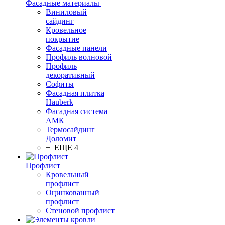
Фасадные материалы
Виниловый
сайдинг
Кровельное
покрытие
Фасадные панели
Профиль волновой
Профиль
декоративный
Софиты
Фасадная плитка
Hauberk
Фасадная система
АМК
Термосайдинг
Доломит
+ ЕЩЕ 4
Профлист
Кровельный
профлист
Оцинкованный
профлист
Стеновой профлист