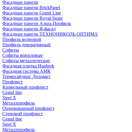
Фасадные панели
Фасадные панели BrickPanel
Фасадные панели Grand Line
Фасадные панели Royal-Stone
Фасадные панели Альта-Профиль
Фасадные панели Я-фасад
Фасадные панели ТЕХНОНИКОЛЬ ОПТИМА
Профиль волновой
Профиль декоративный
Софиты
Софиты виниловые
Софиты металлические
Фасадная плитка Hauberk
Фасадная система АМК
Термосайдинг Доломит
Профлист
Кровельный профлист
Grand line
Steel X
Металлпрофиль
Оцинкованный профлист
Стеновой профлист
Grand line
Steel X
Металлпрофиль