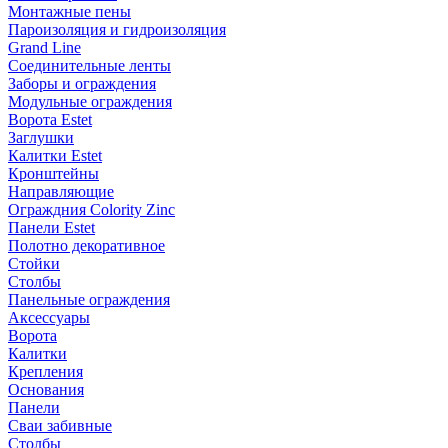
Монтажные пены
Пароизоляция и гидроизоляция
Grand Line
Соединительные ленты
Заборы и ограждения
Модульные ограждения
Ворота Estet
Заглушки
Калитки Estet
Кронштейны
Направляющие
Ограждния Colority Zinc
Панели Estet
Полотно декоративное
Стойки
Столбы
Панельные ограждения
Аксессуары
Ворота
Калитки
Крепления
Основания
Панели
Сваи забивные
Столбы