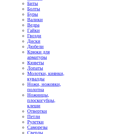
Биты
Болты
Буры
Валики
Ведра
Гайки
Гвозди
Диски
Дюбели
Крюки для
арматуры
Кюветы
Лопаты
Молотки, киянки,
кувалды
Ножи, ножовки,
полотна
Ножницы,
плоскогубцы,
клещи
Отвертки
Петли
Рулетки
Саморезы
Сверлы