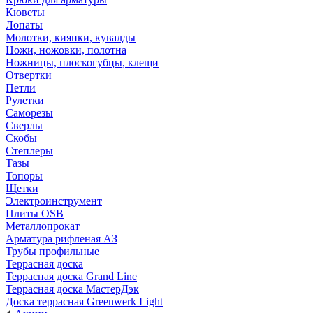
Кюветы
Лопаты
Молотки, киянки, кувалды
Ножи, ножовки, полотна
Ножницы, плоскогубцы, клещи
Отвертки
Петли
Рулетки
Саморезы
Сверлы
Скобы
Степлеры
Тазы
Топоры
Щетки
Электроинструмент
Плиты OSB
Металлопрокат
Арматура рифленая АЗ
Трубы профильные
Террасная доска
Террасная доска Grand Line
Террасная доска МастерДэк
Доска террасная Greenwerk Light