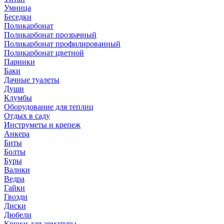
Умница
Беседки
Поликарбонат
Поликарбонат прозрачный
Поликарбонат профилированный
Поликарбонат цветной
Парники
Баки
Дачные туалеты
Души
Клумбы
Оборудование для теплиц
Отдых в саду
Инструметы и крепеж
Анкера
Биты
Болты
Буры
Валики
Ведра
Гайки
Гвозди
Диски
Дюбели
Крюки для арматуры