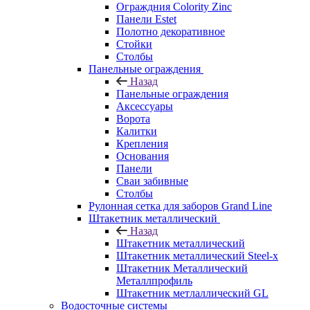
Ограждния Colority Zinc
Панели Estet
Полотно декоративное
Стойки
Столбы
Панельные ограждения
Назад
Панельные ограждения
Аксессуары
Ворота
Калитки
Крепления
Основания
Панели
Сваи забивные
Столбы
Рулонная сетка для заборов Grand Line
Штакетник металлический
Назад
Штакетник металлический
Штакетник металлический Steel-x
Штакетник Металлический
Металлпрофиль
Штакетник метлаллический GL
Водосточные системы