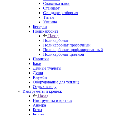
Славянка плюс
Стандарт
Стандарт разборная
Титан
Умница
Беседки
Поликарбонат
Назад
Поликарбонат
Поликарбонат прозрачный
Поликарбонат профилированный
Поликарбонат цветной
Парники
Баки
Дачные туалеты
Души
Клумбы
Оборудование для теплиц
Отдых в саду
Инструметы и крепеж
Назад
Инструметы и крепеж
Анкера
Биты
Болты