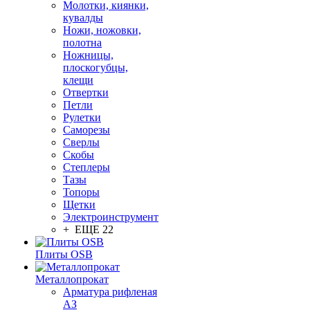
Молотки, киянки,
кувалды
Ножи, ножовки,
полотна
Ножницы,
плоскогубцы,
клещи
Отвертки
Петли
Рулетки
Саморезы
Сверлы
Скобы
Степлеры
Тазы
Топоры
Щетки
Электроинструмент
+ ЕЩЕ 22
Плиты OSB
Металлопрокат
Арматура рифленая
АЗ