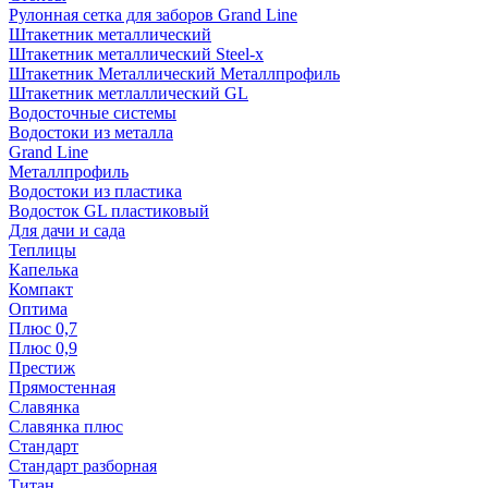
Рулонная сетка для заборов Grand Line
Штакетник металлический
Штакетник металлический Steel-x
Штакетник Металлический Металлпрофиль
Штакетник метлаллический GL
Водосточные системы
Водостоки из металла
Grand Line
Металлпрофиль
Водостоки из пластика
Водосток GL пластиковый
Для дачи и сада
Теплицы
Капелька
Компакт
Оптима
Плюс 0,7
Плюс 0,9
Престиж
Прямостенная
Славянка
Славянка плюс
Стандарт
Стандарт разборная
Титан