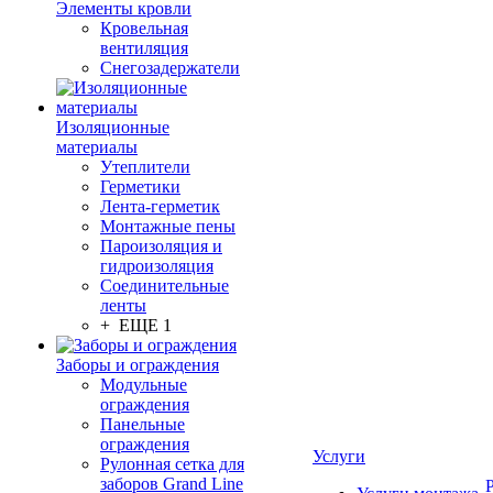
Элементы кровли
Кровельная
вентиляция
Снегозадержатели
Изоляционные
материалы
Утеплители
Герметики
Лента-герметик
Монтажные пены
Пароизоляция и
гидроизоляция
Соединительные
ленты
+ ЕЩЕ 1
Заборы и ограждения
Модульные
ограждения
Панельные
ограждения
Услуги
Рулонная сетка для
заборов Grand Line