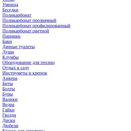
Умница
Беседки
Поликарбонат
Поликарбонат прозрачный
Поликарбонат профилированный
Поликарбонат цветной
Парники
Баки
Дачные туалеты
Души
Клумбы
Оборудование для теплиц
Отдых в саду
Инструметы и крепеж
Анкера
Биты
Болты
Буры
Валики
Ведра
Гайки
Гвозди
Диски
Дюбели
Крюки для арматуры