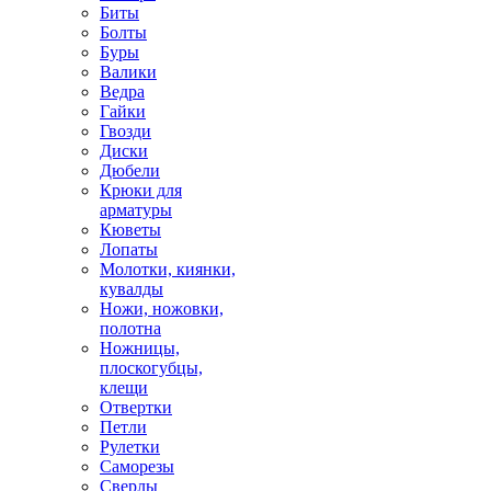
Биты
Болты
Буры
Валики
Ведра
Гайки
Гвозди
Диски
Дюбели
Крюки для
арматуры
Кюветы
Лопаты
Молотки, киянки,
кувалды
Ножи, ножовки,
полотна
Ножницы,
плоскогубцы,
клещи
Отвертки
Петли
Рулетки
Саморезы
Сверлы