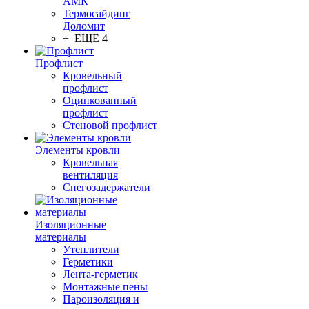
АМК
Термосайдинг
Доломит
+ ЕЩЕ 4
Профлист
Кровельный
профлист
Оцинкованный
профлист
Стеновой профлист
Элементы кровли
Кровельная
вентиляция
Снегозадержатели
Изоляционные
материалы
Утеплители
Герметики
Лента-герметик
Монтажные пены
Пароизоляция и