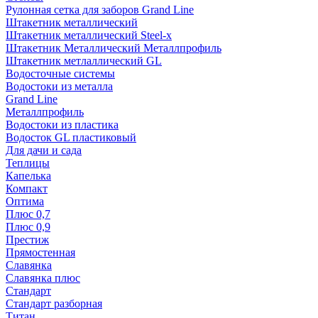
Рулонная сетка для заборов Grand Line
Штакетник металлический
Штакетник металлический Steel-x
Штакетник Металлический Металлпрофиль
Штакетник метлаллический GL
Водосточные системы
Водостоки из металла
Grand Line
Металлпрофиль
Водостоки из пластика
Водосток GL пластиковый
Для дачи и сада
Теплицы
Капелька
Компакт
Оптима
Плюс 0,7
Плюс 0,9
Престиж
Прямостенная
Славянка
Славянка плюс
Стандарт
Стандарт разборная
Титан