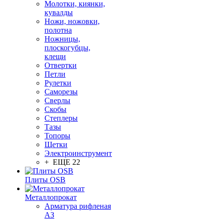
Молотки, киянки,
кувалды
Ножи, ножовки,
полотна
Ножницы,
плоскогубцы,
клещи
Отвертки
Петли
Рулетки
Саморезы
Сверлы
Скобы
Степлеры
Тазы
Топоры
Щетки
Электроинструмент
+ ЕЩЕ 22
Плиты OSB
Металлопрокат
Арматура рифленая
АЗ