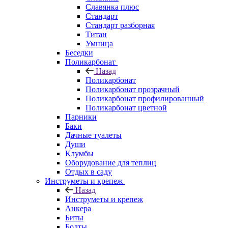
Славянка плюс
Стандарт
Стандарт разборная
Титан
Умница
Беседки
Поликарбонат
Назад
Поликарбонат
Поликарбонат прозрачный
Поликарбонат профилированный
Поликарбонат цветной
Парники
Баки
Дачные туалеты
Души
Клумбы
Оборудование для теплиц
Отдых в саду
Инструметы и крепеж
Назад
Инструметы и крепеж
Анкера
Биты
Болты