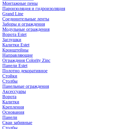
Монтажные пены
Пароизоляция и гидроизоляция
Grand Line
Соединительные ленты
Заборы и ограждения
Модульные ограждения
Ворота Estet
Заглушки
Калитки Estet
Кронштейны
Направляющие
Ограждния Colority Zinc
Панели Estet
Полотно декоративное
Стойки
Столбы
Панельные ограждения
Аксессуары
Ворота
Калитки
Крепления
Основания
Панели
Сваи забивные
Столбы