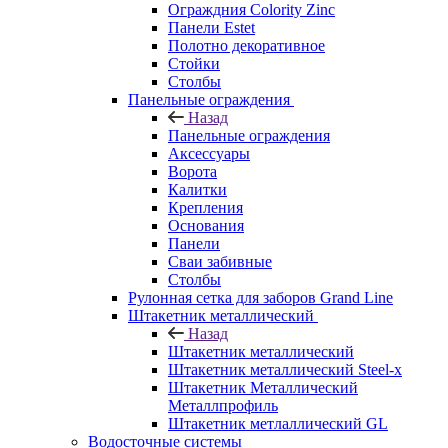
Ограждния Colority Zinc
Панели Estet
Полотно декоративное
Стойки
Столбы
Панельные ограждения
Назад
Панельные ограждения
Аксессуары
Ворота
Калитки
Крепления
Основания
Панели
Сваи забивные
Столбы
Рулонная сетка для заборов Grand Line
Штакетник металлический
Назад
Штакетник металлический
Штакетник металлический Steel-x
Штакетник Металлический
Металлпрофиль
Штакетник метлаллический GL
Водосточные системы