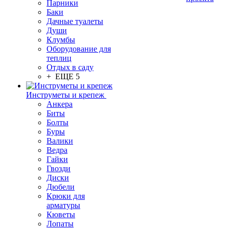
Парники
Баки
Дачные туалеты
Души
Клумбы
Оборудование для
теплиц
Отдых в саду
+ ЕЩЕ 5
Инструметы и крепеж
Анкера
Биты
Болты
Буры
Валики
Ведра
Гайки
Гвозди
Диски
Дюбели
Крюки для
арматуры
Кюветы
Лопаты