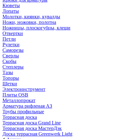
Кюветы
Лопаты
Молотки, киянки, кувалды
Ножи, ножовки, полотна
Ножницы, плоскогубцы, клещи
Отвертки
Петли
Рулетки
Саморезы
Сверлы
Скобы
Степлеры
Тазы
Топоры
Щетки
Электроинструмент
Плиты OSB
Металлопрокат
Арматура рифленая АЗ
Трубы профильные
Террасная доска
Террасная доска Grand Line
Террасная доска МастерДэк
Доска террасная Greenwerk Light