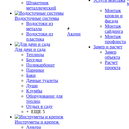
Услуги монтажа
Штакетник
металлический
Монтаж
кровли и
Водосточные системы
фасада
Водостоки из
Монтаж
металла
сайдинга
Водостоки из
Акции
Монтаж
пластика
профлиста
Замер и расчет
Для дачи и сада
Замер
Теплицы
объекта
Беседки
Расчет
Поликарбонат
проекта
Парники
Баки
Дачные туалеты
Души
Клумбы
Оборудование для
теплиц
Отдых в саду
+ ЕЩЕ 5
Инструметы и крепеж
Анкера