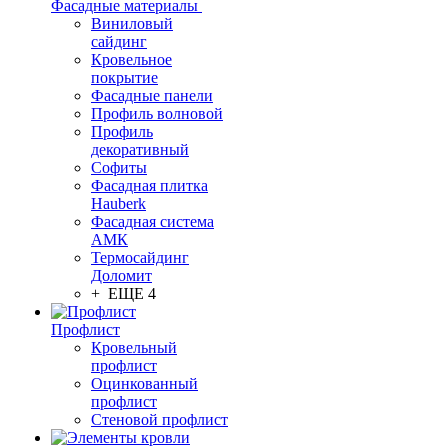
Фасадные материалы
Виниловый
сайдинг
Кровельное
покрытие
Фасадные панели
Профиль волновой
Профиль
декоративный
Софиты
Фасадная плитка
Hauberk
Фасадная система
АМК
Термосайдинг
Доломит
+ ЕЩЕ 4
Профлист
Кровельный
профлист
Оцинкованный
профлист
Стеновой профлист