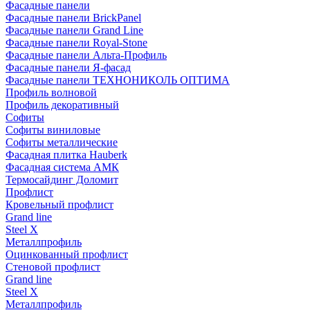
Фасадные панели
Фасадные панели BrickPanel
Фасадные панели Grand Line
Фасадные панели Royal-Stone
Фасадные панели Альта-Профиль
Фасадные панели Я-фасад
Фасадные панели ТЕХНОНИКОЛЬ ОПТИМА
Профиль волновой
Профиль декоративный
Софиты
Софиты виниловые
Софиты металлические
Фасадная плитка Hauberk
Фасадная система АМК
Термосайдинг Доломит
Профлист
Кровельный профлист
Grand line
Steel X
Металлпрофиль
Оцинкованный профлист
Стеновой профлист
Grand line
Steel X
Металлпрофиль