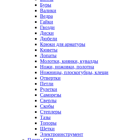
Буры
Валики
Ведра
Гайки
Гвозди
Диски
Дюбели
Крюки для арматуры
Кюветы
Лопаты
Молотки, киянки, кувалды
Ножи, ножовки, полотна
Ножницы, плоскогубцы, клещи
Отвертки
Петли
Рулетки
Саморезы
Сверлы
Скобы
Степлеры
Тазы
Топоры
Щетки
Электроинструмент
Плиты OSB