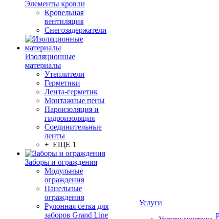
Элементы кровли
Кровельная
вентиляция
Снегозадержатели
Изоляционные
материалы
Утеплители
Герметики
Лента-герметик
Монтажные пены
Пароизоляция и
гидроизоляция
Соединительные
ленты
+ ЕЩЕ 1
Заборы и ограждения
Модульные
ограждения
Панельные
ограждения
Услуги
Рулонная сетка для
заборов Grand Line