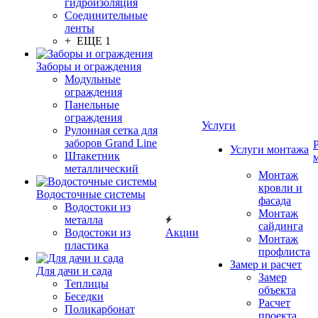
гидроизоляция
Соединительные
ленты
+ ЕЩЕ 1
Заборы и ограждения
Модульные
ограждения
Панельные
ограждения
Услуги
Рулонная сетка для
заборов Grand Line
Услуги монтажа
Штакетник
металлический
Монтаж
кровли и
Водосточные системы
фасада
Водостоки из
Монтаж
металла
сайдинга
Водостоки из
Акции
Монтаж
пластика
профлиста
Замер и расчет
Для дачи и сада
Замер
Теплицы
объекта
Беседки
Расчет
Поликарбонат
проекта