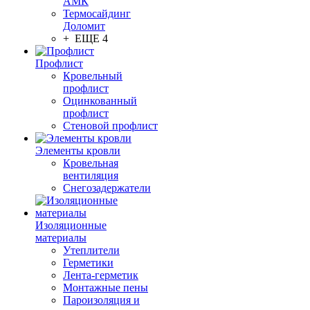
АМК
Термосайдинг
Доломит
+ ЕЩЕ 4
Профлист
Кровельный
профлист
Оцинкованный
профлист
Стеновой профлист
Элементы кровли
Кровельная
вентиляция
Снегозадержатели
Изоляционные
материалы
Утеплители
Герметики
Лента-герметик
Монтажные пены
Пароизоляция и