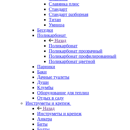
Славянка плюс
Стандарт
Стандарт разборная
Титан
Умница
Беседки
Поликарбонат
Назад
Поликарбонат
Поликарбонат прозрачный
Поликарбонат профилированный
Поликарбонат цветной
Парники
Баки
Дачные туалеты
Души
Клумбы
Оборудование для теплиц
Отдых в саду
Инструметы и крепеж
Назад
Инструметы и крепеж
Анкера
Биты
Болты