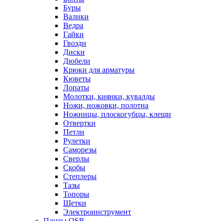
Буры
Валики
Ведра
Гайки
Гвозди
Диски
Дюбели
Крюки для арматуры
Кюветы
Лопаты
Молотки, киянки, кувалды
Ножи, ножовки, полотна
Ножницы, плоскогубцы, клещи
Отвертки
Петли
Рулетки
Саморезы
Сверлы
Скобы
Степлеры
Тазы
Топоры
Щетки
Электроинструмент
Плиты OSB