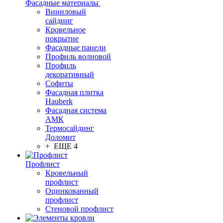
Фасадные материалы
Виниловый
сайдинг
Кровельное
покрытие
Фасадные панели
Профиль волновой
Профиль
декоративный
Софиты
Фасадная плитка
Hauberk
Фасадная система
АМК
Термосайдинг
Доломит
+ ЕЩЕ 4
Профлист
Кровельный
профлист
Оцинкованный
профлист
Стеновой профлист