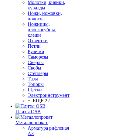
Молотки, киянки,
кувалды
Ножи, ножовки,
полотна
Ножницы,
плоскогубцы,
клещи
Отвертки
Петли
Рулетки
Саморезы
Сверлы
Скобы
Степлеры
Тазы
Топоры
Щетки
Электроинструмент
+ ЕЩЕ 22
Плиты OSB
Металлопрокат
Арматура рифленая
АЗ