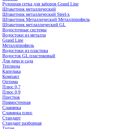
Рулонная сетка для заборов Grand Line
Штакетник металлический
Штакетник металлический Steel-x
Штакетник Металлический Металлпрофиль
Штакетник метлаллический GL
Водосточные системы
Водостоки из металла
Grand Line
Металлпрофиль
Водостоки из пластика
Водосток GL пластиковый
Для дачи и сада
Теплицы
Капелька
Компакт
Оптима
Плюс 0,7
Плюс 0,9
Престиж
Прямостенная
Славянка
Славянка плюс
Стандарт
Стандарт разборная
Титан