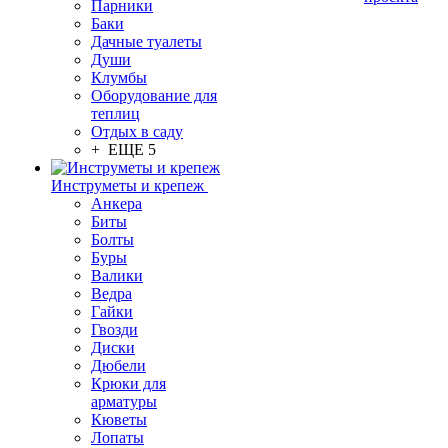
Парники
Баки
Дачные туалеты
Души
Клумбы
Оборудование для
теплиц
Отдых в саду
+ ЕЩЕ 5
Инструметы и крепеж
Анкера
Биты
Болты
Буры
Валики
Ведра
Гайки
Гвозди
Диски
Дюбели
Крюки для
арматуры
Кюветы
Лопаты