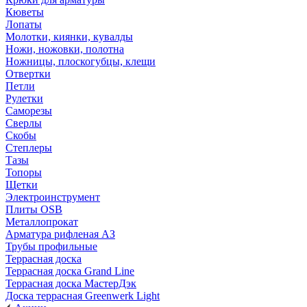
Кюветы
Лопаты
Молотки, киянки, кувалды
Ножи, ножовки, полотна
Ножницы, плоскогубцы, клещи
Отвертки
Петли
Рулетки
Саморезы
Сверлы
Скобы
Степлеры
Тазы
Топоры
Щетки
Электроинструмент
Плиты OSB
Металлопрокат
Арматура рифленая АЗ
Трубы профильные
Террасная доска
Террасная доска Grand Line
Террасная доска МастерДэк
Доска террасная Greenwerk Light