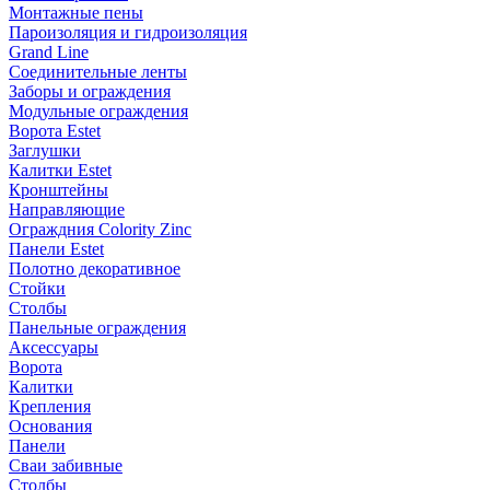
Монтажные пены
Пароизоляция и гидроизоляция
Grand Line
Соединительные ленты
Заборы и ограждения
Модульные ограждения
Ворота Estet
Заглушки
Калитки Estet
Кронштейны
Направляющие
Ограждния Colority Zinc
Панели Estet
Полотно декоративное
Стойки
Столбы
Панельные ограждения
Аксессуары
Ворота
Калитки
Крепления
Основания
Панели
Сваи забивные
Столбы