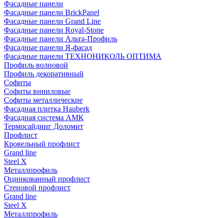
Фасадные панели
Фасадные панели BrickPanel
Фасадные панели Grand Line
Фасадные панели Royal-Stone
Фасадные панели Альта-Профиль
Фасадные панели Я-фасад
Фасадные панели ТЕХНОНИКОЛЬ ОПТИМА
Профиль волновой
Профиль декоративный
Софиты
Софиты виниловые
Софиты металлические
Фасадная плитка Hauberk
Фасадная система АМК
Термосайдинг Доломит
Профлист
Кровельный профлист
Grand line
Steel X
Металлпрофиль
Оцинкованный профлист
Стеновой профлист
Grand line
Steel X
Металлпрофиль