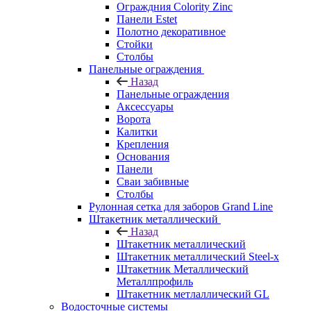
Ограждния Colority Zinc
Панели Estet
Полотно декоративное
Стойки
Столбы
Панельные ограждения
Назад
Панельные ограждения
Аксессуары
Ворота
Калитки
Крепления
Основания
Панели
Сваи забивные
Столбы
Рулонная сетка для заборов Grand Line
Штакетник металлический
Назад
Штакетник металлический
Штакетник металлический Steel-x
Штакетник Металлический
Металлпрофиль
Штакетник метлаллический GL
Водосточные системы