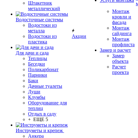
Услуги монтажа
Штакетник
металлический
Монтаж
кровли и
Водосточные системы
фасада
Водостоки из
Монтаж
металла
сайдинга
Водостоки из
Акции
Монтаж
пластика
профлиста
Замер и расчет
Для дачи и сада
Замер
Теплицы
объекта
Беседки
Расчет
Поликарбонат
проекта
Парники
Баки
Дачные туалеты
Души
Клумбы
Оборудование для
теплиц
Отдых в саду
+ ЕЩЕ 5
Инструметы и крепеж
Анкера