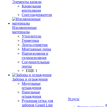
Элементы кровли
Кровельная
вентиляция
Снегозадержатели
Изоляционные
материалы
Утеплители
Герметики
Лента-герметик
Монтажные пены
Пароизоляция и
гидроизоляция
Соединительные
ленты
+ ЕЩЕ 1
Заборы и ограждения
Модульные
ограждения
Панельные
ограждения
Услуги
Рулонная сетка для
заборов Grand Line