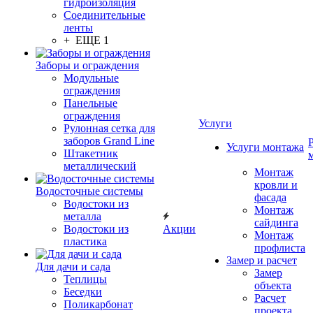
гидроизоляция
Соединительные
ленты
+ ЕЩЕ 1
Заборы и ограждения
Модульные
ограждения
Панельные
ограждения
Услуги
Рулонная сетка для
заборов Grand Line
Услуги монтажа
Штакетник
металлический
Монтаж
кровли и
Водосточные системы
фасада
Водостоки из
Монтаж
металла
сайдинга
Водостоки из
Акции
Монтаж
пластика
профлиста
Замер и расчет
Для дачи и сада
Замер
Теплицы
объекта
Беседки
Расчет
Поликарбонат
проекта