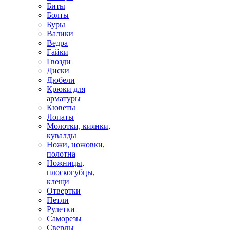
Биты
Болты
Буры
Валики
Ведра
Гайки
Гвозди
Диски
Дюбели
Крюки для
арматуры
Кюветы
Лопаты
Молотки, киянки,
кувалды
Ножи, ножовки,
полотна
Ножницы,
плоскогубцы,
клещи
Отвертки
Петли
Рулетки
Саморезы
Сверлы