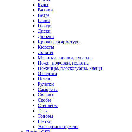
Буры
Валики
Ведра
Гайки
Гвозди
Диски
Дюбели
Крюки для арматуры
Кюветы
Лопаты
Молотки, киянки, кувалды
Ножи, ножовки, полотна
Ножницы, плоскогубцы, клещи
Отвертки
Петли
Рулетки
Саморезы
Сверлы
Скобы
Степлеры
Тазы
Топоры
Щетки
Электроинструмент
Плиты OSB