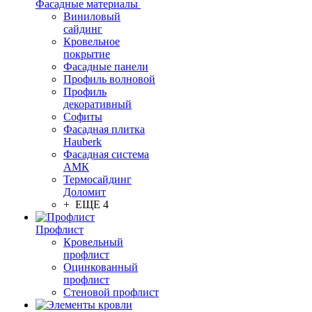
Фасадные материалы
Виниловый
сайдинг
Кровельное
покрытие
Фасадные панели
Профиль волновой
Профиль
декоративный
Софиты
Фасадная плитка
Hauberk
Фасадная система
АМК
Термосайдинг
Доломит
+ ЕЩЕ 4
Профлист
Кровельный
профлист
Оцинкованный
профлист
Стеновой профлист