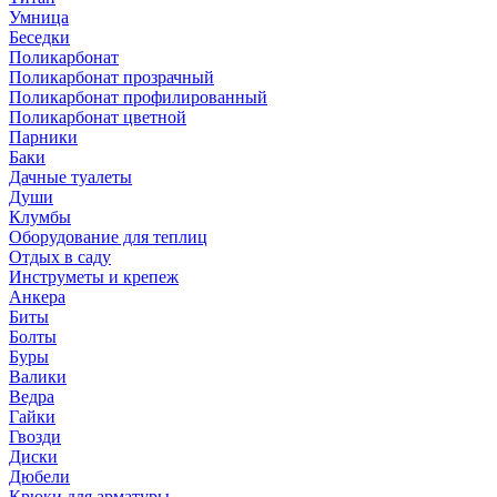
Умница
Беседки
Поликарбонат
Поликарбонат прозрачный
Поликарбонат профилированный
Поликарбонат цветной
Парники
Баки
Дачные туалеты
Души
Клумбы
Оборудование для теплиц
Отдых в саду
Инструметы и крепеж
Анкера
Биты
Болты
Буры
Валики
Ведра
Гайки
Гвозди
Диски
Дюбели
Крюки для арматуры