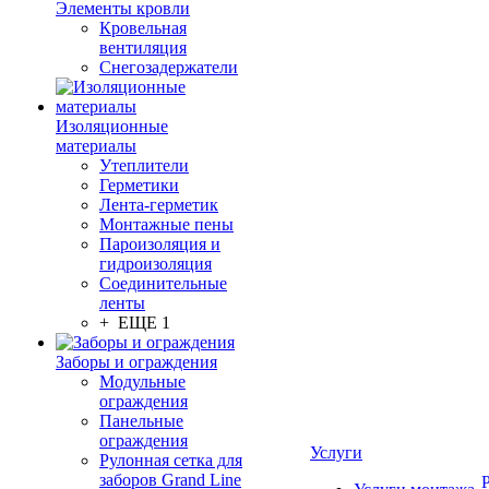
Элементы кровли
Кровельная
вентиляция
Снегозадержатели
Изоляционные
материалы
Утеплители
Герметики
Лента-герметик
Монтажные пены
Пароизоляция и
гидроизоляция
Соединительные
ленты
+ ЕЩЕ 1
Заборы и ограждения
Модульные
ограждения
Панельные
ограждения
Услуги
Рулонная сетка для
заборов Grand Line