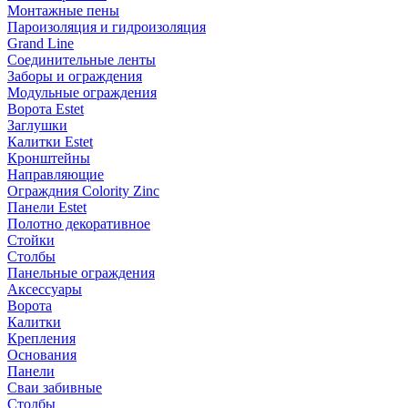
Монтажные пены
Пароизоляция и гидроизоляция
Grand Line
Соединительные ленты
Заборы и ограждения
Модульные ограждения
Ворота Estet
Заглушки
Калитки Estet
Кронштейны
Направляющие
Ограждния Colority Zinc
Панели Estet
Полотно декоративное
Стойки
Столбы
Панельные ограждения
Аксессуары
Ворота
Калитки
Крепления
Основания
Панели
Сваи забивные
Столбы