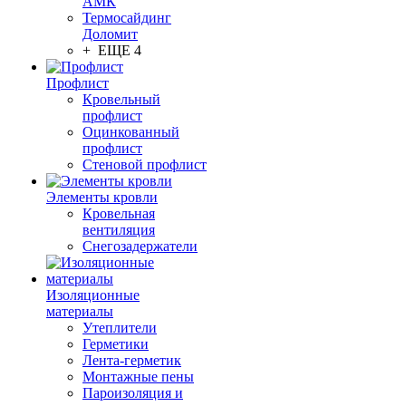
АМК
Термосайдинг
Доломит
+ ЕЩЕ 4
Профлист
Кровельный
профлист
Оцинкованный
профлист
Стеновой профлист
Элементы кровли
Кровельная
вентиляция
Снегозадержатели
Изоляционные
материалы
Утеплители
Герметики
Лента-герметик
Монтажные пены
Пароизоляция и