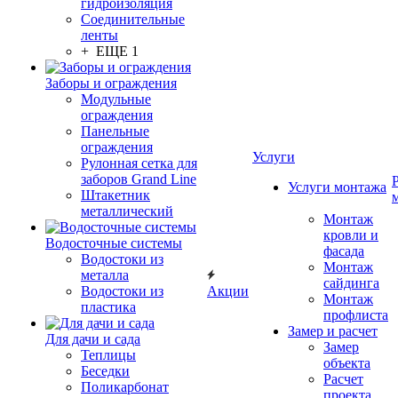
гидроизоляция
Соединительные
ленты
+ ЕЩЕ 1
Заборы и ограждения
Модульные
ограждения
Панельные
ограждения
Услуги
Рулонная сетка для
заборов Grand Line
Услуги монтажа
Штакетник
металлический
Монтаж
кровли и
Водосточные системы
фасада
Водостоки из
Монтаж
металла
сайдинга
Водостоки из
Акции
Монтаж
пластика
профлиста
Замер и расчет
Для дачи и сада
Замер
Теплицы
объекта
Беседки
Расчет
Поликарбонат
проекта