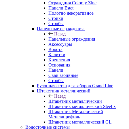
Ограждния Colority Zinc
Панели Estet
Полотно декоративное
Стойки
Столбы
Панельные ограждения
Назад
Панельные ограждения
Аксессуары
Ворота
Калитки
Крепления
Основания
Панели
Сваи забивные
Столбы
Рулонная сетка для заборов Grand Line
Штакетник металлический
Назад
Штакетник металлический
Штакетник металлический Steel-x
Штакетник Металлический
Металлпрофиль
Штакетник метлаллический GL
Водосточные системы