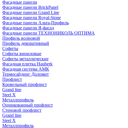
Фасадные панели
Фасадные панели BrickPanel
Фасадные панели Grand Line
Фасадные панели Royal-Stone
Фасадные панели Альта-Профиль
Фасадные панели Я-фасад
Фасадные панели ТЕХНОНИКОЛЬ ОПТИМА
Профиль волновой
Профиль декоративный
Софиты
Софиты виниловые
Софиты металлические
Фасадная плитка Hauberk
Фасадная система АМК
Термосайдинг Доломит
Профлист
Кровельный профлист
Grand line
Steel X
Металлпрофиль
Оцинкованный профлист
Стеновой профлист
Grand line
Steel X
Металлпрофиль