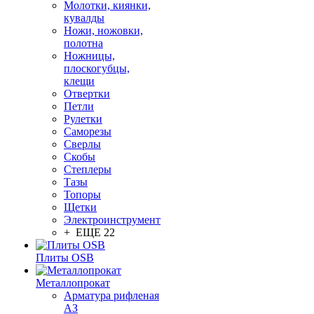
Молотки, киянки,
кувалды
Ножи, ножовки,
полотна
Ножницы,
плоскогубцы,
клещи
Отвертки
Петли
Рулетки
Саморезы
Сверлы
Скобы
Степлеры
Тазы
Топоры
Щетки
Электроинструмент
+ ЕЩЕ 22
Плиты OSB
Металлопрокат
Арматура рифленая
АЗ