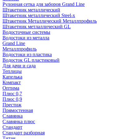
Рулонная сетка для заборов Grand Line
Штакетник металлический
Штакетник металлический Steel-x
Штакетник Металлический Металлпрофиль
Штакетник метлаллический GL
Водосточные системы
Водостоки из металла
Grand Line
Металлпрофиль
Водостоки из пластика
Водосток GL пластиковый
Для дачи и сада
Теплицы
Капелька
Компакт
Оптима
Плюс 0,7
Плюс 0,9
Престиж
Прямостенная
Славянка
Славянка плюс
Стандарт
Стандарт разборная
Титан