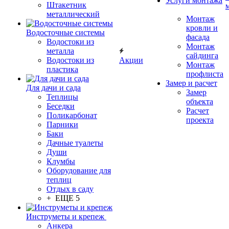
Услуги монтажа
Штакетник
металлический
Монтаж
кровли и
Водосточные системы
фасада
Водостоки из
Монтаж
металла
сайдинга
Водостоки из
Акции
Монтаж
пластика
профлиста
Замер и расчет
Для дачи и сада
Замер
Теплицы
объекта
Беседки
Расчет
Поликарбонат
проекта
Парники
Баки
Дачные туалеты
Души
Клумбы
Оборудование для
теплиц
Отдых в саду
+ ЕЩЕ 5
Инструметы и крепеж
Анкера