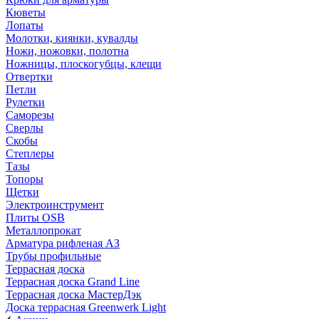
Кюветы
Лопаты
Молотки, киянки, кувалды
Ножи, ножовки, полотна
Ножницы, плоскогубцы, клещи
Отвертки
Петли
Рулетки
Саморезы
Сверлы
Скобы
Степлеры
Тазы
Топоры
Щетки
Электроинструмент
Плиты OSB
Металлопрокат
Арматура рифленая АЗ
Трубы профильные
Террасная доска
Террасная доска Grand Line
Террасная доска МастерДэк
Доска террасная Greenwerk Light