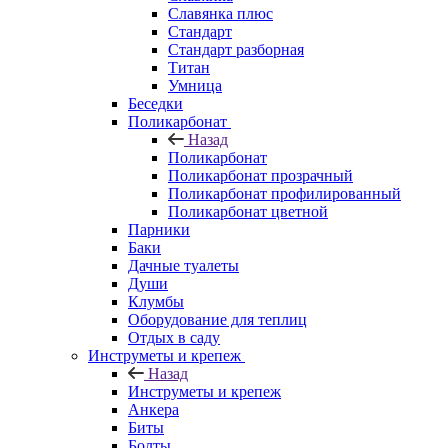
Славянка плюс
Стандарт
Стандарт разборная
Титан
Умница
Беседки
Поликарбонат
Назад
Поликарбонат
Поликарбонат прозрачный
Поликарбонат профилированный
Поликарбонат цветной
Парники
Баки
Дачные туалеты
Души
Клумбы
Оборудование для теплиц
Отдых в саду
Инструметы и крепеж
Назад
Инструметы и крепеж
Анкера
Биты
Болты