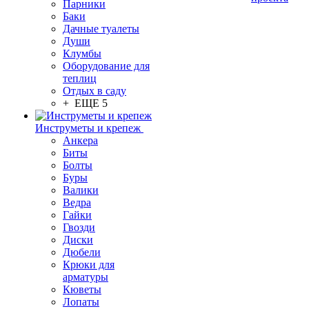
Парники
Баки
Дачные туалеты
Души
Клумбы
Оборудование для
теплиц
Отдых в саду
+ ЕЩЕ 5
Инструметы и крепеж
Анкера
Биты
Болты
Буры
Валики
Ведра
Гайки
Гвозди
Диски
Дюбели
Крюки для
арматуры
Кюветы
Лопаты