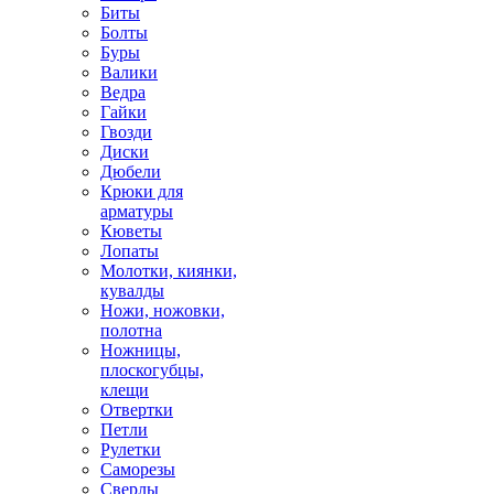
Биты
Болты
Буры
Валики
Ведра
Гайки
Гвозди
Диски
Дюбели
Крюки для
арматуры
Кюветы
Лопаты
Молотки, киянки,
кувалды
Ножи, ножовки,
полотна
Ножницы,
плоскогубцы,
клещи
Отвертки
Петли
Рулетки
Саморезы
Сверлы