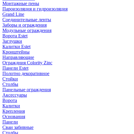
Монтажные пены
Пароизоляция и гидроизоляция
Grand Line
Соединительные ленты
Заборы и ограждения
Модульные ограждения
Ворота Estet
Заглушки
Калитки Estet
Кронштейны
Направляющие
Ограждния Colority Zinc
Панели Estet
Полотно декоративное
Стойки
Столбы
Панельные ограждения
Аксессуары
Ворота
Калитки
Крепления
Основания
Панели
Сваи забивные
Столбы