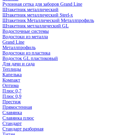
Рулонная сетка для заборов Grand Line
Штакетник металлический
Штакетник металлический Steel-x
Штакетник Металлический Металлпрофиль
Штакетник метлаллический GL
Водосточные системы
Водостоки из металла
Grand Line
Металлпрофиль
Водостоки из пластика
Водосток GL пластиковый
Для дачи и сада
Теплицы
Капелька
Компакт
Оптима
Плюс 0,7
Плюс 0,9
Престиж
Прямостенная
Славянка
Славянка плюс
Стандарт
Стандарт разборная
Титан