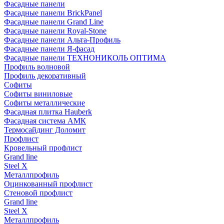
Фасадные панели
Фасадные панели BrickPanel
Фасадные панели Grand Line
Фасадные панели Royal-Stone
Фасадные панели Альта-Профиль
Фасадные панели Я-фасад
Фасадные панели ТЕХНОНИКОЛЬ ОПТИМА
Профиль волновой
Профиль декоративный
Софиты
Софиты виниловые
Софиты металлические
Фасадная плитка Hauberk
Фасадная система АМК
Термосайдинг Доломит
Профлист
Кровельный профлист
Grand line
Steel X
Металлпрофиль
Оцинкованный профлист
Стеновой профлист
Grand line
Steel X
Металлпрофиль