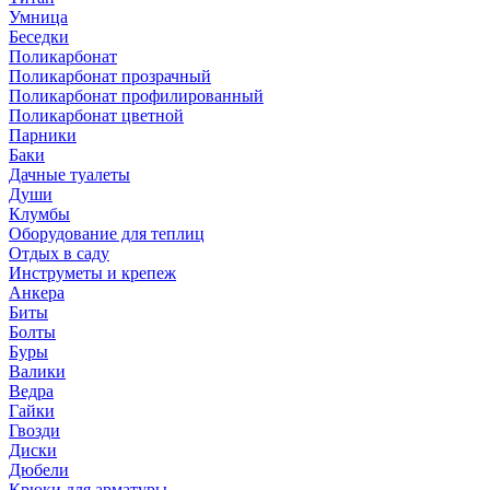
Умница
Беседки
Поликарбонат
Поликарбонат прозрачный
Поликарбонат профилированный
Поликарбонат цветной
Парники
Баки
Дачные туалеты
Души
Клумбы
Оборудование для теплиц
Отдых в саду
Инструметы и крепеж
Анкера
Биты
Болты
Буры
Валики
Ведра
Гайки
Гвозди
Диски
Дюбели
Крюки для арматуры