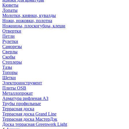
Кюветы
Лопаты
Молотки, киянки, кувалды
Ножи, ножовки, полотна
Ножницы, плоскогубцы, клещи
Отвертки
Петли
Рулетки
Саморезы
Сверлы
Скобы
Степлеры
Тазы
Топоры
Щетки
Электроинструмент
Плиты OSB
Металлопрокат
Арматура рифленая АЗ
Трубы профильные
Террасная доска
Террасная доска Grand Line
Террасная доска МастерДэк
Доска террасная Greenwerk Light