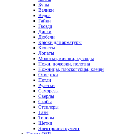
Буры
Валики
Ведра
Гайки
Гвозди
Диски
Дюбели
Крюки для арматуры
Кюветы
Лопаты
Молотки, киянки, кувалды
Ножи, ножовки, полотна
Ножницы, плоскогубцы, клещи
Отвертки
Петли
Рулетки
Саморезы
Сверлы
Скобы
Степлеры
Тазы
Топоры
Щетки
Электроинструмент
Плиты OSB