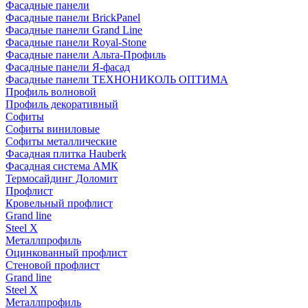
Фасадные панели
Фасадные панели BrickPanel
Фасадные панели Grand Line
Фасадные панели Royal-Stone
Фасадные панели Альта-Профиль
Фасадные панели Я-фасад
Фасадные панели ТЕХНОНИКОЛЬ ОПТИМА
Профиль волновой
Профиль декоративный
Софиты
Софиты виниловые
Софиты металлические
Фасадная плитка Hauberk
Фасадная система АМК
Термосайдинг Доломит
Профлист
Кровельный профлист
Grand line
Steel X
Металлпрофиль
Оцинкованный профлист
Стеновой профлист
Grand line
Steel X
Металлпрофиль