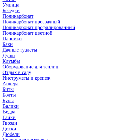
Умница
Беседки
Поликарбонат
Поликарбонат прозрачный
Поликарбонат профилированный
Поликарбонат цветной
Парники
Баки
Дачные туалеты
Души
Клумбы
Оборудование для теплиц
Отдых в саду
Инструметы и крепеж
Анкера
Биты
Болты
Буры
Валики
Ведра
Гайки
Гвозди
Диски
Дюбели
Крюки для арматуры