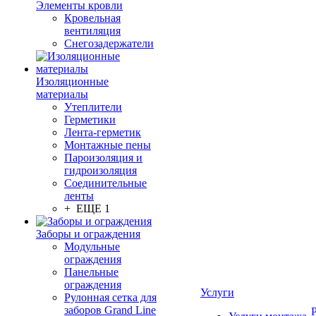
Элементы кровли
Кровельная
вентиляция
Снегозадержатели
Изоляционные
материалы
Утеплители
Герметики
Лента-герметик
Монтажные пены
Пароизоляция и
гидроизоляция
Соединительные
ленты
+ ЕЩЕ 1
Заборы и ограждения
Модульные
ограждения
Панельные
ограждения
Услуги
Рулонная сетка для
заборов Grand Line