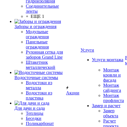
гидроизоляция
Соединительные
ленты
+ ЕЩЕ 1
Заборы и ограждения
Модульные
ограждения
Панельные
ограждения
Услуги
Рулонная сетка для
заборов Grand Line
Услуги монтажа
Штакетник
металлический
Монтаж
кровли и
Водосточные системы
фасада
Водостоки из
Монтаж
металла
сайдинга
Водостоки из
Акции
Монтаж
пластика
профлиста
Замер и расчет
Для дачи и сада
Замер
Теплицы
объекта
Беседки
Расчет
Поликарбонат
проекта