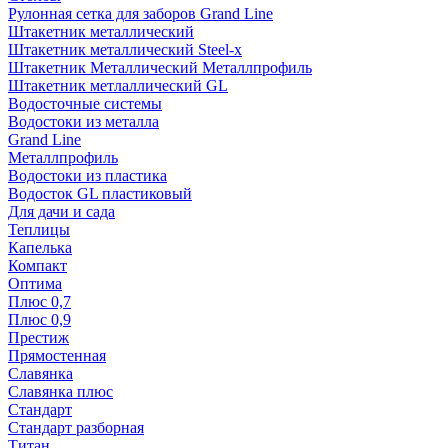
Рулонная сетка для заборов Grand Line
Штакетник металлический
Штакетник металлический Steel-x
Штакетник Металлический Металлпрофиль
Штакетник метлаллический GL
Водосточные системы
Водостоки из металла
Grand Line
Металлпрофиль
Водостоки из пластика
Водосток GL пластиковый
Для дачи и сада
Теплицы
Капелька
Компакт
Оптима
Плюс 0,7
Плюс 0,9
Престиж
Прямостенная
Славянка
Славянка плюс
Стандарт
Стандарт разборная
Титан