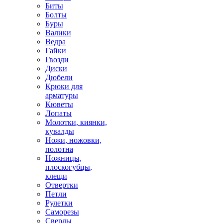
Биты
Болты
Буры
Валики
Ведра
Гайки
Гвозди
Диски
Дюбели
Крюки для
арматуры
Кюветы
Лопаты
Молотки, киянки,
кувалды
Ножи, ножовки,
полотна
Ножницы,
плоскогубцы,
клещи
Отвертки
Петли
Рулетки
Саморезы
Сверлы