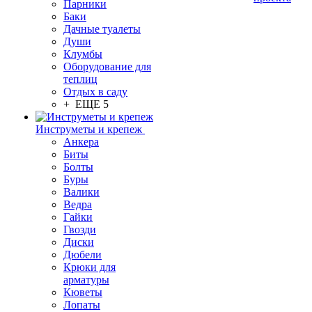
Парники
Баки
Дачные туалеты
Души
Клумбы
Оборудование для
теплиц
Отдых в саду
+ ЕЩЕ 5
Инструметы и крепеж
Анкера
Биты
Болты
Буры
Валики
Ведра
Гайки
Гвозди
Диски
Дюбели
Крюки для
арматуры
Кюветы
Лопаты