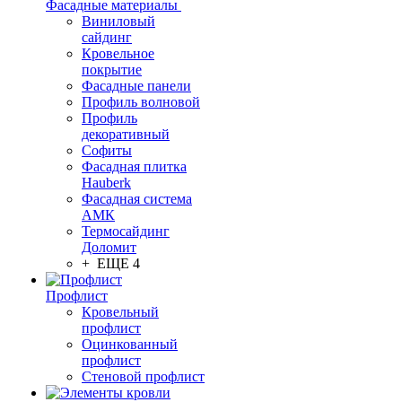
Фасадные материалы
Виниловый
сайдинг
Кровельное
покрытие
Фасадные панели
Профиль волновой
Профиль
декоративный
Софиты
Фасадная плитка
Hauberk
Фасадная система
АМК
Термосайдинг
Доломит
+ ЕЩЕ 4
Профлист
Кровельный
профлист
Оцинкованный
профлист
Стеновой профлист