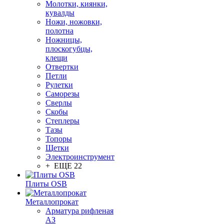
Молотки, киянки,
кувалды
Ножи, ножовки,
полотна
Ножницы,
плоскогубцы,
клещи
Отвертки
Петли
Рулетки
Саморезы
Сверлы
Скобы
Степлеры
Тазы
Топоры
Щетки
Электроинструмент
+ ЕЩЕ 22
Плиты OSB
Металлопрокат
Арматура рифленая
АЗ