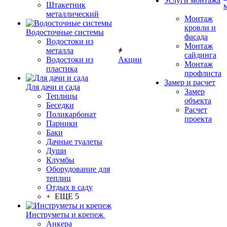
Услуги монтажа
Штакетник
металлический
Монтаж
кровли и
Водосточные системы
фасада
Водостоки из
Монтаж
металла
сайдинга
Водостоки из
Акции
Монтаж
пластика
профлиста
Замер и расчет
Для дачи и сада
Замер
Теплицы
объекта
Беседки
Расчет
Поликарбонат
проекта
Парники
Баки
Дачные туалеты
Души
Клумбы
Оборудование для
теплиц
Отдых в саду
+ ЕЩЕ 5
Инструметы и крепеж
Анкера