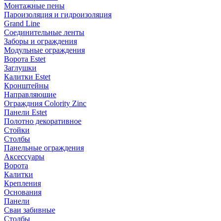
Монтажные пены
Пароизоляция и гидроизоляция
Grand Line
Соединительные ленты
Заборы и ограждения
Модульные ограждения
Ворота Estet
Заглушки
Калитки Estet
Кронштейны
Направляющие
Ограждния Colority Zinc
Панели Estet
Полотно декоративное
Стойки
Столбы
Панельные ограждения
Аксессуары
Ворота
Калитки
Крепления
Основания
Панели
Сваи забивные
Столбы