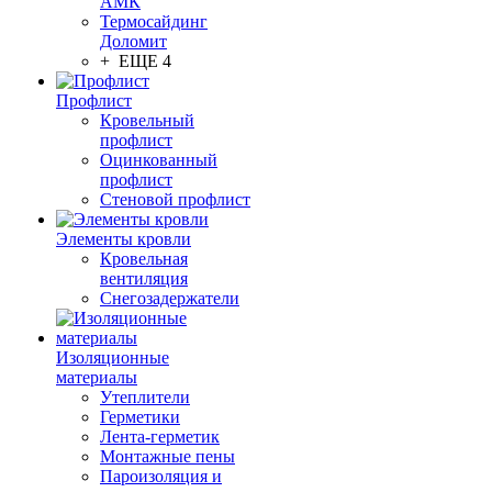
АМК
Термосайдинг
Доломит
+ ЕЩЕ 4
Профлист
Кровельный
профлист
Оцинкованный
профлист
Стеновой профлист
Элементы кровли
Кровельная
вентиляция
Снегозадержатели
Изоляционные
материалы
Утеплители
Герметики
Лента-герметик
Монтажные пены
Пароизоляция и