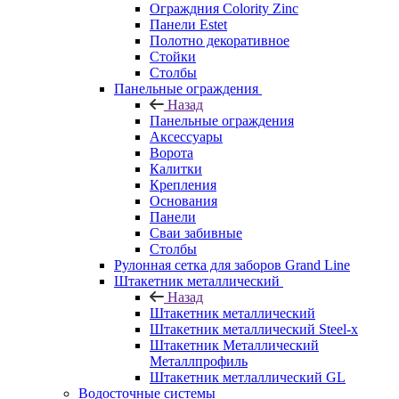
Ограждния Colority Zinc
Панели Estet
Полотно декоративное
Стойки
Столбы
Панельные ограждения
Назад
Панельные ограждения
Аксессуары
Ворота
Калитки
Крепления
Основания
Панели
Сваи забивные
Столбы
Рулонная сетка для заборов Grand Line
Штакетник металлический
Назад
Штакетник металлический
Штакетник металлический Steel-x
Штакетник Металлический
Металлпрофиль
Штакетник метлаллический GL
Водосточные системы