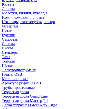
Кюветы
Лопаты
Молотки, киянки, кувалды
Ножи, ножовки, полотна
Ножницы, плоскогубцы, клещи
Отвертки
Петли
Рулетки
Саморезы
Сверлы
Скобы
Степлеры
Тазы
Топоры
Щетки
Электроинструмент
Плиты OSB
Металлопрокат
Арматура рифленая АЗ
Трубы профильные
Террасная доска
Террасная доска Grand Line
Террасная доска МастерДэк
Доска террасная Greenwerk Light