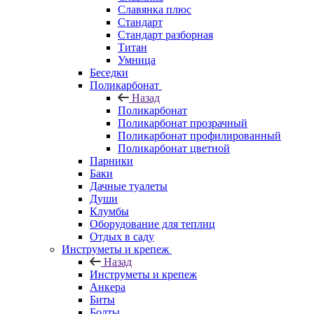
Славянка плюс
Стандарт
Стандарт разборная
Титан
Умница
Беседки
Поликарбонат
Назад
Поликарбонат
Поликарбонат прозрачный
Поликарбонат профилированный
Поликарбонат цветной
Парники
Баки
Дачные туалеты
Души
Клумбы
Оборудование для теплиц
Отдых в саду
Инструметы и крепеж
Назад
Инструметы и крепеж
Анкера
Биты
Болты