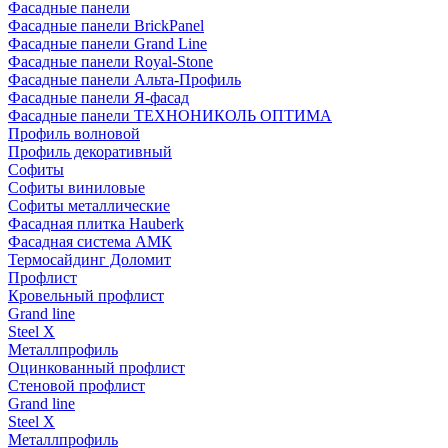
Фасадные панели
Фасадные панели BrickPanel
Фасадные панели Grand Line
Фасадные панели Royal-Stone
Фасадные панели Альта-Профиль
Фасадные панели Я-фасад
Фасадные панели ТЕХНОНИКОЛЬ ОПТИМА
Профиль волновой
Профиль декоративный
Софиты
Софиты виниловые
Софиты металлические
Фасадная плитка Hauberk
Фасадная система АМК
Термосайдинг Доломит
Профлист
Кровельный профлист
Grand line
Steel X
Металлпрофиль
Оцинкованный профлист
Стеновой профлист
Grand line
Steel X
Металлпрофиль