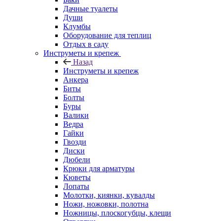
Дачные туалеты
Души
Клумбы
Оборудование для теплиц
Отдых в саду
Инструметы и крепеж
Назад
Инструметы и крепеж
Анкера
Биты
Болты
Буры
Валики
Ведра
Гайки
Гвозди
Диски
Дюбели
Крюки для арматуры
Кюветы
Лопаты
Молотки, киянки, кувалды
Ножи, ножовки, полотна
Ножницы, плоскогубцы, клещи