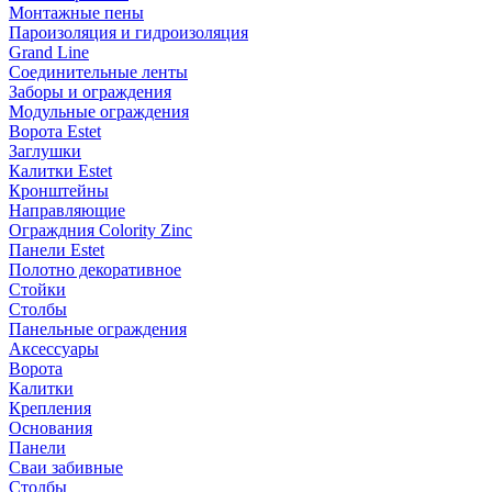
Монтажные пены
Пароизоляция и гидроизоляция
Grand Line
Соединительные ленты
Заборы и ограждения
Модульные ограждения
Ворота Estet
Заглушки
Калитки Estet
Кронштейны
Направляющие
Ограждния Colority Zinc
Панели Estet
Полотно декоративное
Стойки
Столбы
Панельные ограждения
Аксессуары
Ворота
Калитки
Крепления
Основания
Панели
Сваи забивные
Столбы