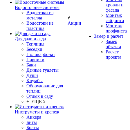
кровли и
Водосточные системы
фасада
Водостоки из
Монтаж
металла
сайдинга
Водостоки из
Акции
Монтаж
пластика
профлиста
Замер и расчет
Для дачи и сада
Замер
Теплицы
объекта
Беседки
Расчет
Поликарбонат
проекта
Парники
Баки
Дачные туалеты
Души
Клумбы
Оборудование для
теплиц
Отдых в саду
+ ЕЩЕ 5
Инструметы и крепеж
Анкера
Биты
Болты