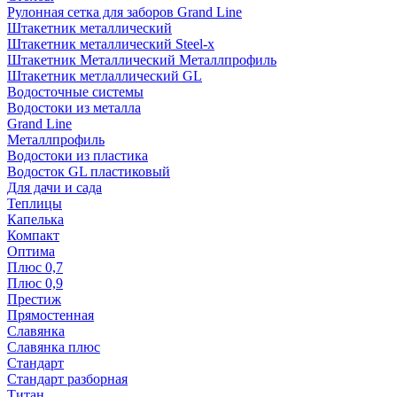
Рулонная сетка для заборов Grand Line
Штакетник металлический
Штакетник металлический Steel-x
Штакетник Металлический Металлпрофиль
Штакетник метлаллический GL
Водосточные системы
Водостоки из металла
Grand Line
Металлпрофиль
Водостоки из пластика
Водосток GL пластиковый
Для дачи и сада
Теплицы
Капелька
Компакт
Оптима
Плюс 0,7
Плюс 0,9
Престиж
Прямостенная
Славянка
Славянка плюс
Стандарт
Стандарт разборная
Титан