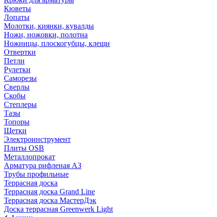
Кюветы
Лопаты
Молотки, киянки, кувалды
Ножи, ножовки, полотна
Ножницы, плоскогубцы, клещи
Отвертки
Петли
Рулетки
Саморезы
Сверлы
Скобы
Степлеры
Тазы
Топоры
Щетки
Электроинструмент
Плиты OSB
Металлопрокат
Арматура рифленая АЗ
Трубы профильные
Террасная доска
Террасная доска Grand Line
Террасная доска МастерДэк
Доска террасная Greenwerk Light