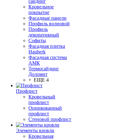
сайдинг
Кровельное
покрытие
Фасадные панели
Профиль волновой
Профиль
декоративный
Софиты
Фасадная плитка
Hauberk
Фасадная система
АМК
Термосайдинг
Доломит
+ ЕЩЕ 4
Профлист
Кровельный
профлист
Оцинкованный
профлист
Стеновой профлист
Элементы кровли
Кровельная