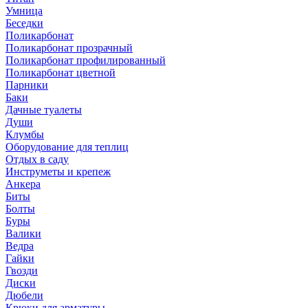
Умница
Беседки
Поликарбонат
Поликарбонат прозрачный
Поликарбонат профилированный
Поликарбонат цветной
Парники
Баки
Дачные туалеты
Души
Клумбы
Оборудование для теплиц
Отдых в саду
Инструметы и крепеж
Анкера
Биты
Болты
Буры
Валики
Ведра
Гайки
Гвозди
Диски
Дюбели
Крюки для арматуры