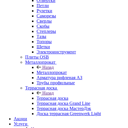
Отвертки
Петли
Рулетки
Саморезы
Сверлы
Скобы
Степлеры
Тазы
Топоры
Щетки
Электроинструмент
Плиты OSB
Металлопрокат
Назад
Металлопрокат
Арматура рифленая АЗ
Трубы профильные
Террасная доска
Назад
Террасная доска
Террасная доска Grand Line
Террасная доска МастерДэк
Доска террасная Greenwerk Light
Акции
Услуги