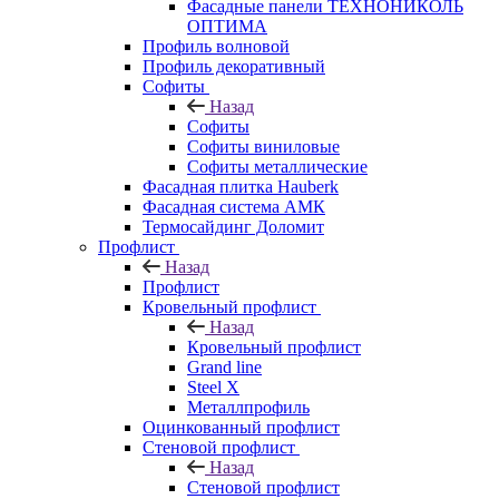
Фасадные панели ТЕХНОНИКОЛЬ
ОПТИМА
Профиль волновой
Профиль декоративный
Софиты
Назад
Софиты
Софиты виниловые
Софиты металлические
Фасадная плитка Hauberk
Фасадная система АМК
Термосайдинг Доломит
Профлист
Назад
Профлист
Кровельный профлист
Назад
Кровельный профлист
Grand line
Steel X
Металлпрофиль
Оцинкованный профлист
Стеновой профлист
Назад
Стеновой профлист