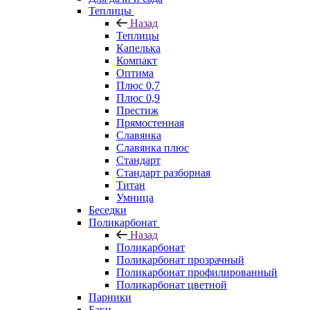
Теплицы
Назад
Теплицы
Капелька
Компакт
Оптима
Плюс 0,7
Плюс 0,9
Престиж
Прямостенная
Славянка
Славянка плюс
Стандарт
Стандарт разборная
Титан
Умница
Беседки
Поликарбонат
Назад
Поликарбонат
Поликарбонат прозрачный
Поликарбонат профилированный
Поликарбонат цветной
Парники
Баки