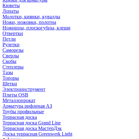
Кюветы
Лопаты
Молотки, киянки, кувалды
Ножи, ножовки, полотна
Ножницы, плоскогубцы, клещи
Отвертки
Петли
Рулетки
Саморезы
Сверлы
Скобы
Степлеры
Тазы
Топоры
Щетки
Электроинструмент
Плиты OSB
Металлопрокат
Арматура рифленая АЗ
Трубы профильные
Террасная доска
Террасная доска Grand Line
Террасная доска МастерДэк
Доска террасная Greenwerk Light