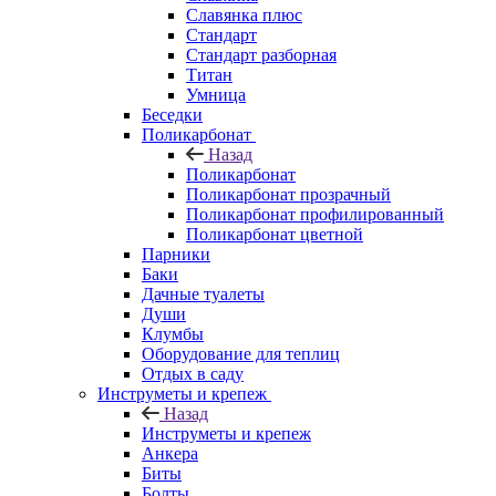
Славянка плюс
Стандарт
Стандарт разборная
Титан
Умница
Беседки
Поликарбонат
Назад
Поликарбонат
Поликарбонат прозрачный
Поликарбонат профилированный
Поликарбонат цветной
Парники
Баки
Дачные туалеты
Души
Клумбы
Оборудование для теплиц
Отдых в саду
Инструметы и крепеж
Назад
Инструметы и крепеж
Анкера
Биты
Болты