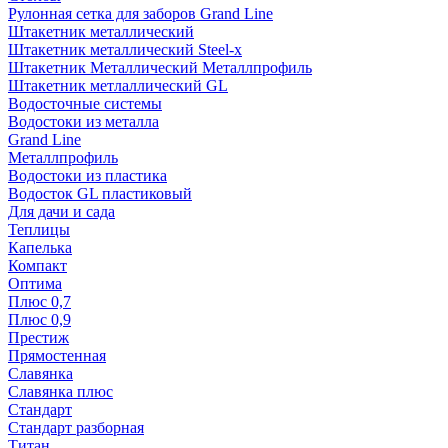
Рулонная сетка для заборов Grand Line
Штакетник металлический
Штакетник металлический Steel-x
Штакетник Металлический Металлпрофиль
Штакетник метлаллический GL
Водосточные системы
Водостоки из металла
Grand Line
Металлпрофиль
Водостоки из пластика
Водосток GL пластиковый
Для дачи и сада
Теплицы
Капелька
Компакт
Оптима
Плюс 0,7
Плюс 0,9
Престиж
Прямостенная
Славянка
Славянка плюс
Стандарт
Стандарт разборная
Титан