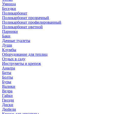
Умница
Беседки
Поликарбонат
Поликарбонат прозрачный
Поликарбонат профилированный
Поликарбонат цветной
Парники
Баки
Дачные туалеты
Души
Клумбы
Оборудование для теплиц
Отдых в саду
Инструметы и крепеж
Анкера
Биты
Болты
Буры
Валики
Ведра
Гайки
Гвозди
Диски
Дюбели
Крюки для арматуры