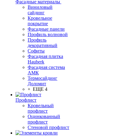
Фасадные материалы
Виниловый
сайдинг
Кровельное
покрытие
Фасадные панели
Профиль волновой
Профиль
декоративный
Софиты
Фасадная плитка
Hauberk
Фасадная система
АМК
Термосайдинг
Доломит
+ ЕЩЕ 4
Профлист
Кровельный
профлист
Оцинкованный
профлист
Стеновой профлист