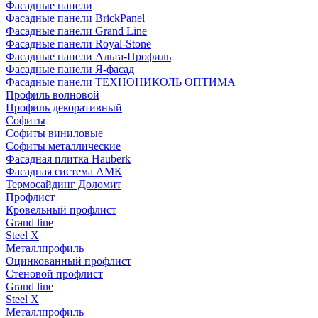
Фасадные панели
Фасадные панели BrickPanel
Фасадные панели Grand Line
Фасадные панели Royal-Stone
Фасадные панели Альта-Профиль
Фасадные панели Я-фасад
Фасадные панели ТЕХНОНИКОЛЬ ОПТИМА
Профиль волновой
Профиль декоративный
Софиты
Софиты виниловые
Софиты металлические
Фасадная плитка Hauberk
Фасадная система АМК
Термосайдинг Доломит
Профлист
Кровельный профлист
Grand line
Steel X
Металлпрофиль
Оцинкованный профлист
Стеновой профлист
Grand line
Steel X
Металлпрофиль