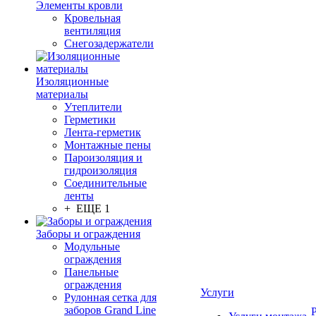
Элементы кровли
Кровельная
вентиляция
Снегозадержатели
Изоляционные
материалы
Утеплители
Герметики
Лента-герметик
Монтажные пены
Пароизоляция и
гидроизоляция
Соединительные
ленты
+ ЕЩЕ 1
Заборы и ограждения
Модульные
ограждения
Панельные
ограждения
Услуги
Рулонная сетка для
заборов Grand Line