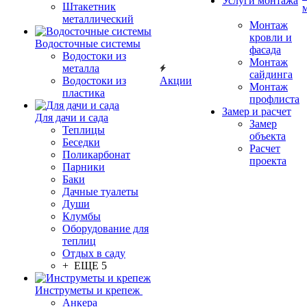
Услуги монтажа
Штакетник
металлический
Монтаж
кровли и
Водосточные системы
фасада
Водостоки из
Монтаж
металла
сайдинга
Водостоки из
Акции
Монтаж
пластика
профлиста
Замер и расчет
Для дачи и сада
Замер
Теплицы
объекта
Беседки
Расчет
Поликарбонат
проекта
Парники
Баки
Дачные туалеты
Души
Клумбы
Оборудование для
теплиц
Отдых в саду
+ ЕЩЕ 5
Инструметы и крепеж
Анкера