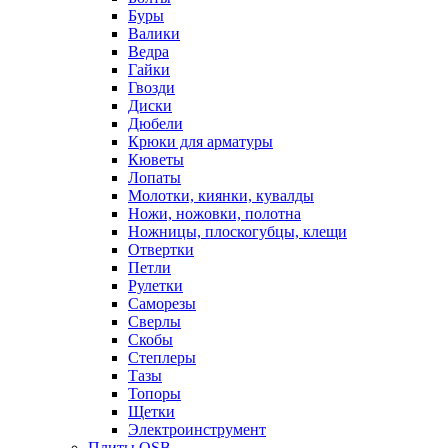
Буры
Валики
Ведра
Гайки
Гвозди
Диски
Дюбели
Крюки для арматуры
Кюветы
Лопаты
Молотки, киянки, кувалды
Ножи, ножовки, полотна
Ножницы, плоскогубцы, клещи
Отвертки
Петли
Рулетки
Саморезы
Сверлы
Скобы
Степлеры
Тазы
Топоры
Щетки
Электроинструмент
Плиты OSB