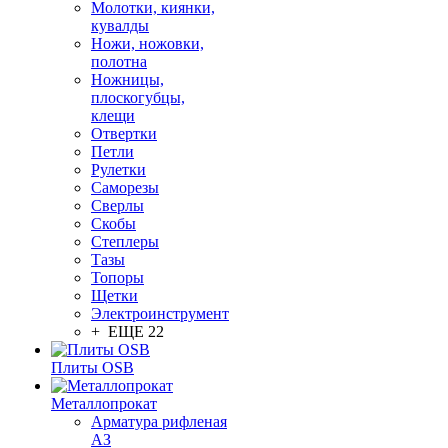
Молотки, киянки,
кувалды
Ножи, ножовки,
полотна
Ножницы,
плоскогубцы,
клещи
Отвертки
Петли
Рулетки
Саморезы
Сверлы
Скобы
Степлеры
Тазы
Топоры
Щетки
Электроинструмент
+ ЕЩЕ 22
Плиты OSB
Металлопрокат
Арматура рифленая
АЗ