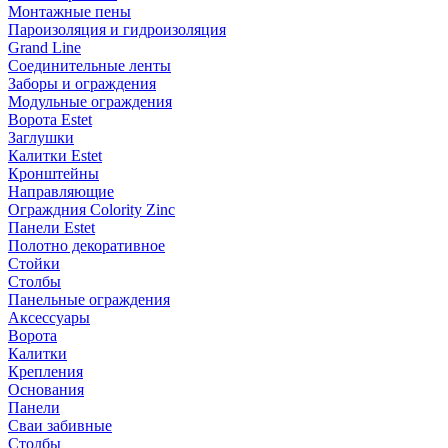
Монтажные пены
Пароизоляция и гидроизоляция
Grand Line
Соединительные ленты
Заборы и ограждения
Модульные ограждения
Ворота Estet
Заглушки
Калитки Estet
Кронштейны
Направляющие
Ограждния Colority Zinc
Панели Estet
Полотно декоративное
Стойки
Столбы
Панельные ограждения
Аксессуары
Ворота
Калитки
Крепления
Основания
Панели
Сваи забивные
Столбы