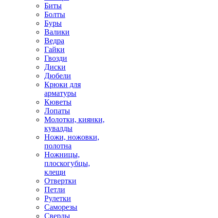
Биты
Болты
Буры
Валики
Ведра
Гайки
Гвозди
Диски
Дюбели
Крюки для
арматуры
Кюветы
Лопаты
Молотки, киянки,
кувалды
Ножи, ножовки,
полотна
Ножницы,
плоскогубцы,
клещи
Отвертки
Петли
Рулетки
Саморезы
Сверлы