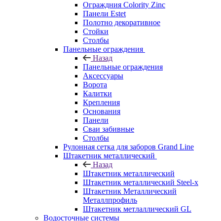
Ограждния Colority Zinc
Панели Estet
Полотно декоративное
Стойки
Столбы
Панельные ограждения
Назад
Панельные ограждения
Аксессуары
Ворота
Калитки
Крепления
Основания
Панели
Сваи забивные
Столбы
Рулонная сетка для заборов Grand Line
Штакетник металлический
Назад
Штакетник металлический
Штакетник металлический Steel-x
Штакетник Металлический
Металлпрофиль
Штакетник метлаллический GL
Водосточные системы