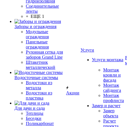
гидроизоляция
Соединительные
ленты
+ ЕЩЕ 1
Заборы и ограждения
Модульные
ограждения
Панельные
ограждения
Услуги
Рулонная сетка для
заборов Grand Line
Услуги монтажа
Штакетник
металлический
Монтаж
кровли и
Водосточные системы
фасада
Водостоки из
Монтаж
металла
сайдинга
Водостоки из
Акции
Монтаж
пластика
профлиста
Замер и расчет
Для дачи и сада
Замер
Теплицы
объекта
Беседки
Расчет
Поликарбонат
проекта