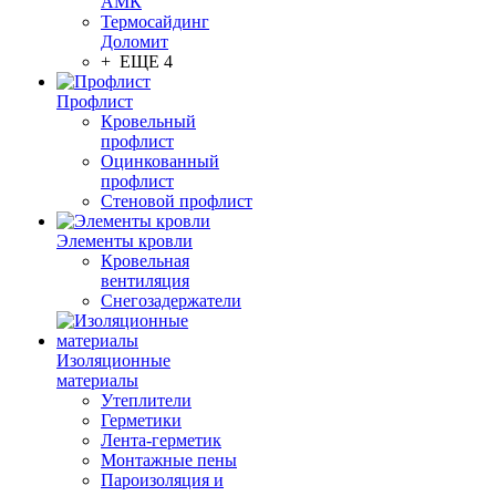
АМК
Термосайдинг
Доломит
+ ЕЩЕ 4
Профлист
Кровельный
профлист
Оцинкованный
профлист
Стеновой профлист
Элементы кровли
Кровельная
вентиляция
Снегозадержатели
Изоляционные
материалы
Утеплители
Герметики
Лента-герметик
Монтажные пены
Пароизоляция и