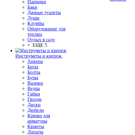
Парники
Баки
Дачные туалеты
Души
Клумбы
Оборудование для
теплиц
Отдых в саду
+ ЕЩЕ 5
Инструметы и крепеж
Анкера
Биты
Болты
Буры
Валики
Ведра
Гайки
Гвозди
Диски
Дюбели
Крюки для
арматуры
Кюветы
Лопаты