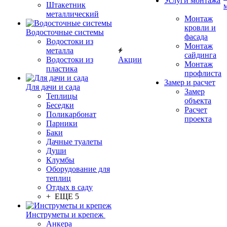
Услуги монтажа
Штакетник
металлический
Монтаж
кровли и
Водосточные системы
фасада
Водостоки из
Монтаж
металла
сайдинга
Водостоки из
Акции
Монтаж
пластика
профлиста
Замер и расчет
Для дачи и сада
Замер
Теплицы
объекта
Беседки
Расчет
Поликарбонат
проекта
Парники
Баки
Дачные туалеты
Души
Клумбы
Оборудование для
теплиц
Отдых в саду
+ ЕЩЕ 5
Инструметы и крепеж
Анкера