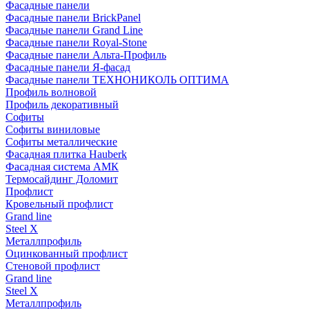
Фасадные панели
Фасадные панели BrickPanel
Фасадные панели Grand Line
Фасадные панели Royal-Stone
Фасадные панели Альта-Профиль
Фасадные панели Я-фасад
Фасадные панели ТЕХНОНИКОЛЬ ОПТИМА
Профиль волновой
Профиль декоративный
Софиты
Софиты виниловые
Софиты металлические
Фасадная плитка Hauberk
Фасадная система АМК
Термосайдинг Доломит
Профлист
Кровельный профлист
Grand line
Steel X
Металлпрофиль
Оцинкованный профлист
Стеновой профлист
Grand line
Steel X
Металлпрофиль