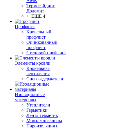
АМК
Термосайдинг
Доломит
+ ЕЩЕ 4
Профлист
Кровельный
профлист
Оцинкованный
профлист
Стеновой профлист
Элементы кровли
Кровельная
вентиляция
Снегозадержатели
Изоляционные
материалы
Утеплители
Герметики
Лента-герметик
Монтажные пены
Пароизоляция и