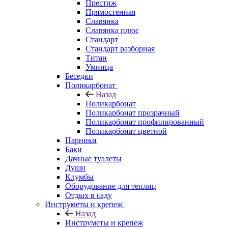
Престиж
Прямостенная
Славянка
Славянка плюс
Стандарт
Стандарт разборная
Титан
Умница
Беседки
Поликарбонат
Назад
Поликарбонат
Поликарбонат прозрачный
Поликарбонат профилированный
Поликарбонат цветной
Парники
Баки
Дачные туалеты
Души
Клумбы
Оборудование для теплиц
Отдых в саду
Инструметы и крепеж
Назад
Инструметы и крепеж