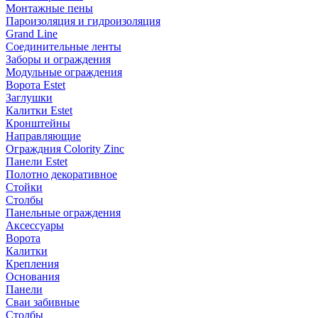
Монтажные пены
Пароизоляция и гидроизоляция
Grand Line
Соединительные ленты
Заборы и ограждения
Модульные ограждения
Ворота Estet
Заглушки
Калитки Estet
Кронштейны
Направляющие
Ограждния Colority Zinc
Панели Estet
Полотно декоративное
Стойки
Столбы
Панельные ограждения
Аксессуары
Ворота
Калитки
Крепления
Основания
Панели
Сваи забивные
Столбы