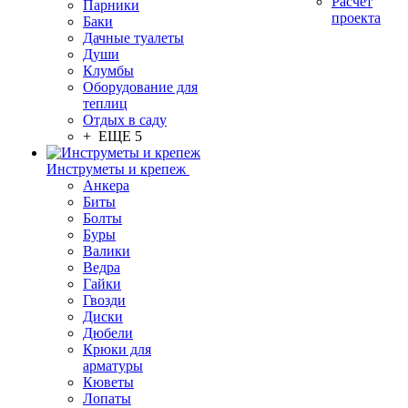
Расчет
Парники
проекта
Баки
Дачные туалеты
Души
Клумбы
Оборудование для
теплиц
Отдых в саду
+ ЕЩЕ 5
Инструметы и крепеж
Анкера
Биты
Болты
Буры
Валики
Ведра
Гайки
Гвозди
Диски
Дюбели
Крюки для
арматуры
Кюветы
Лопаты