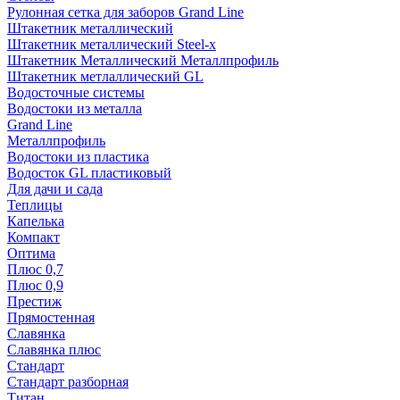
Рулонная сетка для заборов Grand Line
Штакетник металлический
Штакетник металлический Steel-x
Штакетник Металлический Металлпрофиль
Штакетник метлаллический GL
Водосточные системы
Водостоки из металла
Grand Line
Металлпрофиль
Водостоки из пластика
Водосток GL пластиковый
Для дачи и сада
Теплицы
Капелька
Компакт
Оптима
Плюс 0,7
Плюс 0,9
Престиж
Прямостенная
Славянка
Славянка плюс
Стандарт
Стандарт разборная
Титан