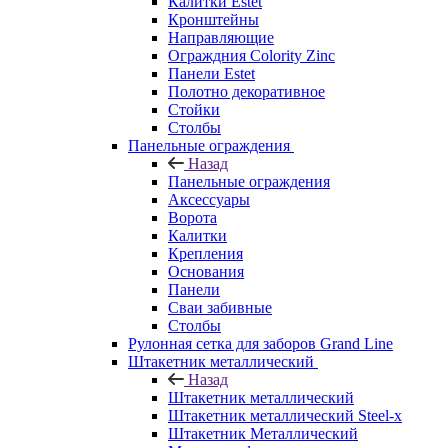
Калитки Estet
Кронштейны
Направляющие
Ограждния Colority Zinc
Панели Estet
Полотно декоративное
Стойки
Столбы
Панельные ограждения
Назад
Панельные ограждения
Аксессуары
Ворота
Калитки
Крепления
Основания
Панели
Сваи забивные
Столбы
Рулонная сетка для заборов Grand Line
Штакетник металлический
Назад
Штакетник металлический
Штакетник металлический Steel-x
Штакетник Металлический