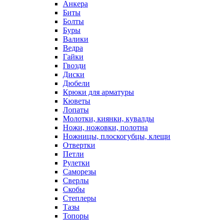
Анкера
Биты
Болты
Буры
Валики
Ведра
Гайки
Гвозди
Диски
Дюбели
Крюки для арматуры
Кюветы
Лопаты
Молотки, киянки, кувалды
Ножи, ножовки, полотна
Ножницы, плоскогубцы, клещи
Отвертки
Петли
Рулетки
Саморезы
Сверлы
Скобы
Степлеры
Тазы
Топоры