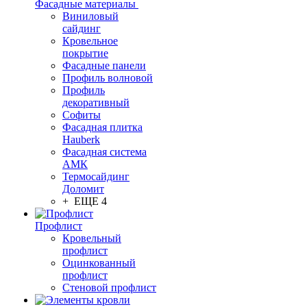
Фасадные материалы
Виниловый
сайдинг
Кровельное
покрытие
Фасадные панели
Профиль волновой
Профиль
декоративный
Софиты
Фасадная плитка
Hauberk
Фасадная система
АМК
Термосайдинг
Доломит
+ ЕЩЕ 4
Профлист
Кровельный
профлист
Оцинкованный
профлист
Стеновой профлист