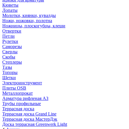
Кюветы
Лопаты
Молотки, киянки, кувалды
Ножи, ножовки, полотна
Ножницы, плоскогубцы, клещи
Отвертки
Петли
Рулетки
Саморезы
Сверлы
Скобы
Степлеры
Тазы
Топоры
Щетки
Электроинструмент
Плиты OSB
Металлопрокат
Арматура рифленая АЗ
Трубы профильные
Террасная доска
Террасная доска Grand Line
Террасная доска МастерДэк
Доска террасная Greenwerk Light