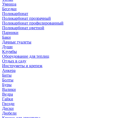
Умница
Беседки
Поликарбонат
Поликарбонат прозрачный
Поликарбонат профилированный
Поликарбонат цветной
Парники
Баки
Дачные туалеты
Души
Клумбы
Оборудование для теплиц
Отдых в саду
Инструметы и крепеж
Анкера
Биты
Болты
Буры
Валики
Ведра
Гайки
Гвозди
Диски
Дюбели
Крюки для арматуры