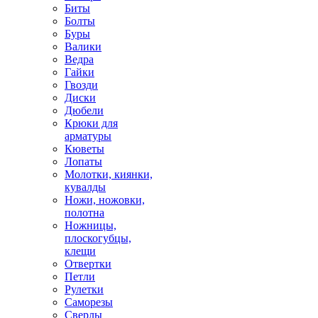
Биты
Болты
Буры
Валики
Ведра
Гайки
Гвозди
Диски
Дюбели
Крюки для
арматуры
Кюветы
Лопаты
Молотки, киянки,
кувалды
Ножи, ножовки,
полотна
Ножницы,
плоскогубцы,
клещи
Отвертки
Петли
Рулетки
Саморезы
Сверлы