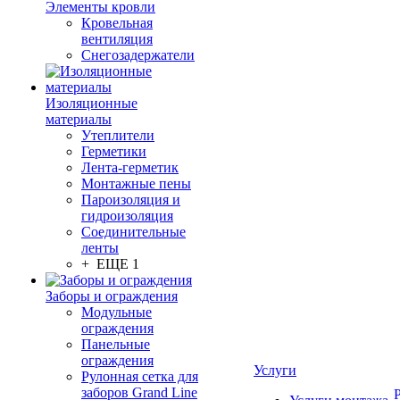
Элементы кровли
Кровельная
вентиляция
Снегозадержатели
Изоляционные
материалы
Утеплители
Герметики
Лента-герметик
Монтажные пены
Пароизоляция и
гидроизоляция
Соединительные
ленты
+ ЕЩЕ 1
Заборы и ограждения
Модульные
ограждения
Панельные
ограждения
Услуги
Рулонная сетка для
заборов Grand Line