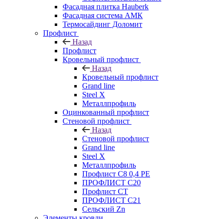
Фасадная плитка Hauberk
Фасадная система АМК
Термосайдинг Доломит
Профлист
Назад
Профлист
Кровельный профлист
Назад
Кровельный профлист
Grand line
Steel X
Металлпрофиль
Оцинкованный профлист
Стеновой профлист
Назад
Стеновой профлист
Grand line
Steel X
Металлпрофиль
Профлист С8 0,4 РЕ
ПРОФЛИСТ С20
Профлист СТ
ПРОФЛИСТ С21
Сельский Zn
Элементы кровли