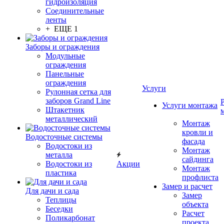
гидроизоляция
Соединительные
ленты
+ ЕЩЕ 1
Заборы и ограждения
Модульные
ограждения
Панельные
ограждения
Услуги
Рулонная сетка для
заборов Grand Line
Услуги монтажа
Штакетник
металлический
Монтаж
кровли и
Водосточные системы
фасада
Водостоки из
Монтаж
металла
сайдинга
Водостоки из
Акции
Монтаж
пластика
профлиста
Замер и расчет
Для дачи и сада
Замер
Теплицы
объекта
Беседки
Расчет
Поликарбонат
проекта