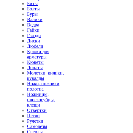
Биты
Болты
Буры
Валики
Ведра
Гайки
Гвозди
Диски
Дюбели
Крюки для
арматуры
Кюветы
Лопаты
Молотки, киянки,
кувалды
Ножи, ножовки,
полотна
Ножницы,
плоскогубцы,
клещи
Отвертки
Петли
Рулетки
Саморезы
Сверлы