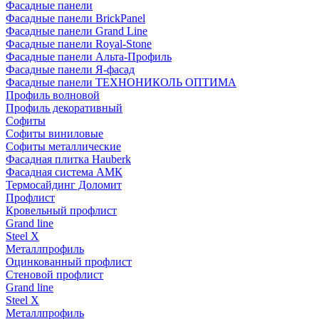
Фасадные панели
Фасадные панели BrickPanel
Фасадные панели Grand Line
Фасадные панели Royal-Stone
Фасадные панели Альта-Профиль
Фасадные панели Я-фасад
Фасадные панели ТЕХНОНИКОЛЬ ОПТИМА
Профиль волновой
Профиль декоративный
Софиты
Софиты виниловые
Софиты металлические
Фасадная плитка Hauberk
Фасадная система АМК
Термосайдинг Доломит
Профлист
Кровельный профлист
Grand line
Steel X
Металлпрофиль
Оцинкованный профлист
Стеновой профлист
Grand line
Steel X
Металлпрофиль