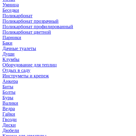
Умница
Беседки
Поликарбонат
Поликарбонат прозрачный
Поликарбонат профилированный
Поликарбонат цветной
Парники
Баки
Дачные туалеты
Души
Клумбы
Оборудование для теплиц
Отдых в саду
Инструметы и крепеж
Анкера
Биты
Болты
Буры
Валики
Ведра
Гайки
Гвозди
Диски
Дюбели
Крюки для арматуры