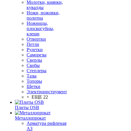
Молотки, киянки,
кувалды
Ножи, ножовки,
полотна
Ножницы,
плоскогубцы,
клещи
Отвертки
Петли
Рулетки
Саморезы
Сверлы
Скобы
Степлеры
Тазы
Топоры
Щетки
Электроинструмент
+ ЕЩЕ 22
Плиты OSB
Металлопрокат
Арматура рифленая
АЗ