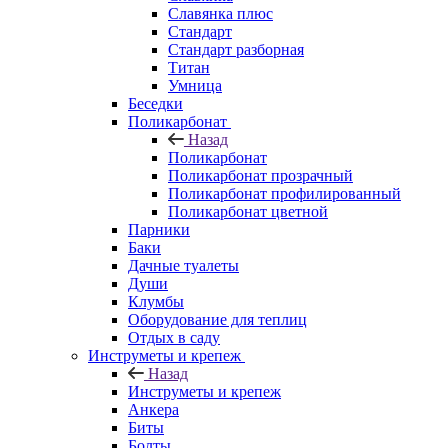
Славянка плюс
Стандарт
Стандарт разборная
Титан
Умница
Беседки
Поликарбонат
Назад
Поликарбонат
Поликарбонат прозрачный
Поликарбонат профилированный
Поликарбонат цветной
Парники
Баки
Дачные туалеты
Души
Клумбы
Оборудование для теплиц
Отдых в саду
Инструметы и крепеж
Назад
Инструметы и крепеж
Анкера
Биты
Болты