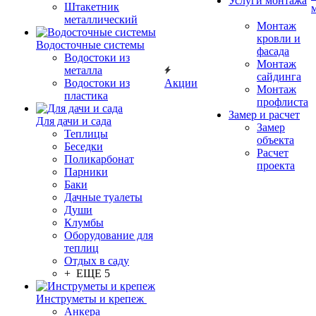
Услуги монтажа
Штакетник
металлический
Монтаж
кровли и
Водосточные системы
фасада
Водостоки из
Монтаж
металла
сайдинга
Водостоки из
Акции
Монтаж
пластика
профлиста
Замер и расчет
Для дачи и сада
Замер
Теплицы
объекта
Беседки
Расчет
Поликарбонат
проекта
Парники
Баки
Дачные туалеты
Души
Клумбы
Оборудование для
теплиц
Отдых в саду
+ ЕЩЕ 5
Инструметы и крепеж
Анкера