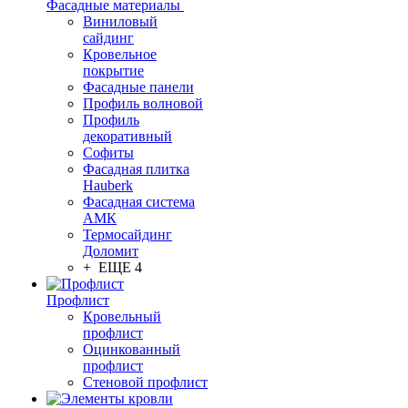
Фасадные материалы
Виниловый
сайдинг
Кровельное
покрытие
Фасадные панели
Профиль волновой
Профиль
декоративный
Софиты
Фасадная плитка
Hauberk
Фасадная система
АМК
Термосайдинг
Доломит
+ ЕЩЕ 4
Профлист
Кровельный
профлист
Оцинкованный
профлист
Стеновой профлист