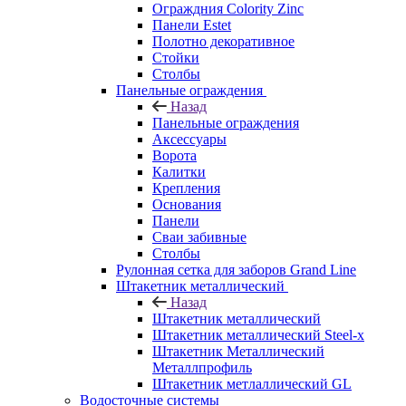
Ограждния Colority Zinc
Панели Estet
Полотно декоративное
Стойки
Столбы
Панельные ограждения
Назад
Панельные ограждения
Аксессуары
Ворота
Калитки
Крепления
Основания
Панели
Сваи забивные
Столбы
Рулонная сетка для заборов Grand Line
Штакетник металлический
Назад
Штакетник металлический
Штакетник металлический Steel-x
Штакетник Металлический
Металлпрофиль
Штакетник метлаллический GL
Водосточные системы