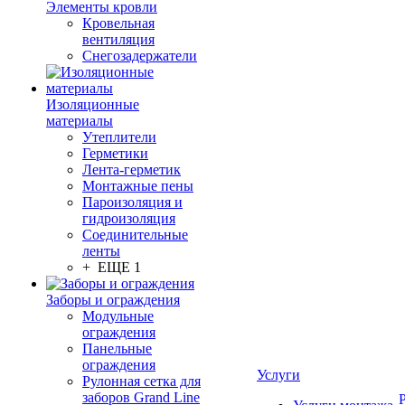
Элементы кровли
Кровельная
вентиляция
Снегозадержатели
Изоляционные
материалы
Утеплители
Герметики
Лента-герметик
Монтажные пены
Пароизоляция и
гидроизоляция
Соединительные
ленты
+ ЕЩЕ 1
Заборы и ограждения
Модульные
ограждения
Панельные
ограждения
Услуги
Рулонная сетка для
заборов Grand Line