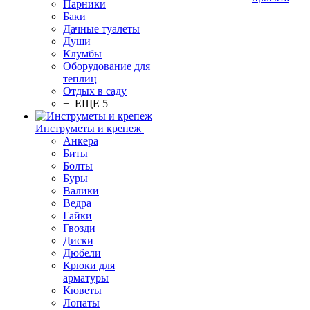
Парники
Баки
Дачные туалеты
Души
Клумбы
Оборудование для
теплиц
Отдых в саду
+ ЕЩЕ 5
Инструметы и крепеж
Анкера
Биты
Болты
Буры
Валики
Ведра
Гайки
Гвозди
Диски
Дюбели
Крюки для
арматуры
Кюветы
Лопаты