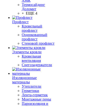
АМК
Термосайдинг
Доломит
+ ЕЩЕ 4
Профлист
Кровельный
профлист
Оцинкованный
профлист
Стеновой профлист
Элементы кровли
Кровельная
вентиляция
Снегозадержатели
Изоляционные
материалы
Утеплители
Герметики
Лента-герметик
Монтажные пены
Пароизоляция и