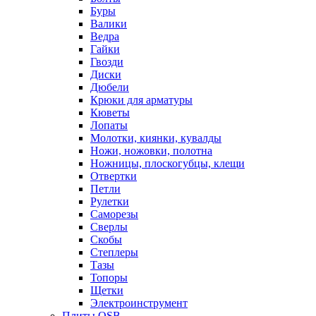
Буры
Валики
Ведра
Гайки
Гвозди
Диски
Дюбели
Крюки для арматуры
Кюветы
Лопаты
Молотки, киянки, кувалды
Ножи, ножовки, полотна
Ножницы, плоскогубцы, клещи
Отвертки
Петли
Рулетки
Саморезы
Сверлы
Скобы
Степлеры
Тазы
Топоры
Щетки
Электроинструмент
Плиты OSB