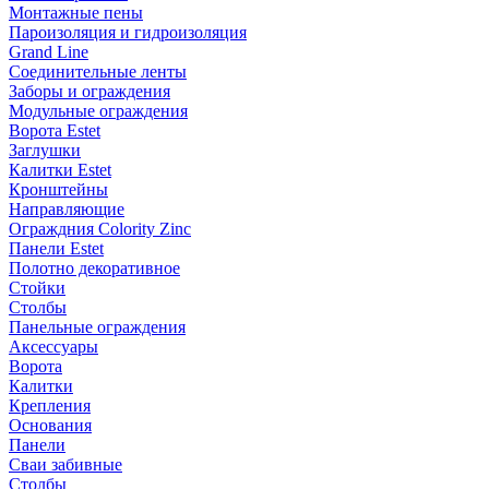
Монтажные пены
Пароизоляция и гидроизоляция
Grand Line
Соединительные ленты
Заборы и ограждения
Модульные ограждения
Ворота Estet
Заглушки
Калитки Estet
Кронштейны
Направляющие
Ограждния Colority Zinc
Панели Estet
Полотно декоративное
Стойки
Столбы
Панельные ограждения
Аксессуары
Ворота
Калитки
Крепления
Основания
Панели
Сваи забивные
Столбы