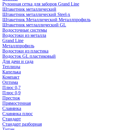
Рулонная сетка для заборов Grand Line
Штакетник металлический
Штакетник металлический Steel-x
Штакетник Металлический Металлпрофиль
Штакетник метлаллический GL
Водосточные системы
Водостоки из металла
Grand Line
Металлпрофиль
Водостоки из пластика
Водосток GL пластиковый
Для дачи и сада
Теплицы
Капелька
Компакт
Оптима
Плюс 0,7
Плюс 0,9
Престиж
Прямостенная
Славянка
Славянка плюс
Стандарт
Стандарт разборная
Титан