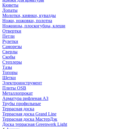
Кюветы
Лопаты
Молотки, киянки, кувалды
Ножи, ножовки, полотна
Ножницы, плоскогубцы, клещи
Отвертки
Петли
Рулетки
Саморезы
Сверлы
Скобы
Степлеры
Тазы
Топоры
Щетки
Электроинструмент
Плиты OSB
Металлопрокат
Арматура рифленая АЗ
Трубы профильные
Террасная доска
Террасная доска Grand Line
Террасная доска МастерДэк
Доска террасная Greenwerk Light