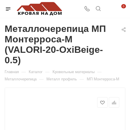
0
Металлочерепица МП
Монтерроса-M
(VALORI-20-OxiBеige-
0.5)
—
—
—
Главная
Каталог
Кровельные материалы
—
—
Металлочерепица
Металл профиль
МП Монтерроса-М