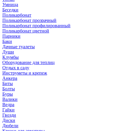
Умница
Беседки
Поликарбонат
Поликарбонат прозрачный
Поликарбонат профилированный
Поликарбонат цветной
Парники
Баки
Дачные туалеты
Души
Клумбы
Оборудование для теплиц
Отдых в саду
Инструметы и крепеж
Анкера
Биты
Болты
Буры
Валики
Ведра
Гайки
Гвозди
Диски
Дюбели
Крюки для арматуры