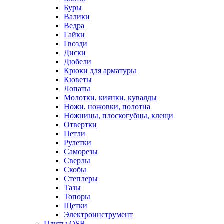
Буры
Валики
Ведра
Гайки
Гвозди
Диски
Дюбели
Крюки для арматуры
Кюветы
Лопаты
Молотки, киянки, кувалды
Ножи, ножовки, полотна
Ножницы, плоскогубцы, клещи
Отвертки
Петли
Рулетки
Саморезы
Сверлы
Скобы
Степлеры
Тазы
Топоры
Щетки
Электроинструмент
Плиты OSB