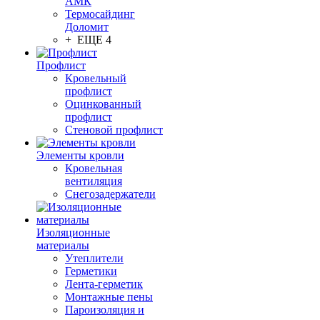
АМК
Термосайдинг
Доломит
+ ЕЩЕ 4
Профлист
Кровельный
профлист
Оцинкованный
профлист
Стеновой профлист
Элементы кровли
Кровельная
вентиляция
Снегозадержатели
Изоляционные
материалы
Утеплители
Герметики
Лента-герметик
Монтажные пены
Пароизоляция и