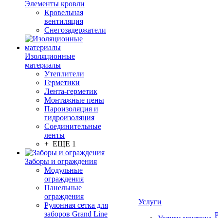
Элементы кровли
Кровельная
вентиляция
Снегозадержатели
Изоляционные
материалы
Утеплители
Герметики
Лента-герметик
Монтажные пены
Пароизоляция и
гидроизоляция
Соединительные
ленты
+ ЕЩЕ 1
Заборы и ограждения
Модульные
ограждения
Панельные
ограждения
Услуги
Рулонная сетка для
заборов Grand Line