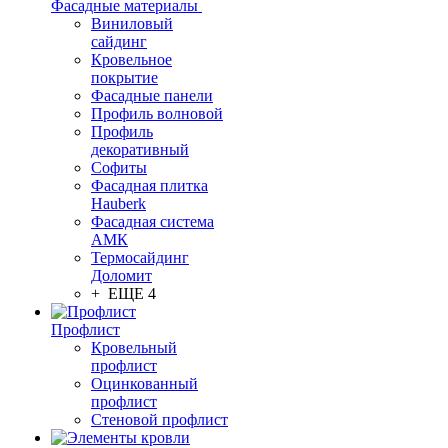
Фасадные материалы
Виниловый
сайдинг
Кровельное
покрытие
Фасадные панели
Профиль волновой
Профиль
декоративный
Софиты
Фасадная плитка
Hauberk
Фасадная система
АМК
Термосайдинг
Доломит
+ ЕЩЕ 4
Профлист
Кровельный
профлист
Оцинкованный
профлист
Стеновой профлист