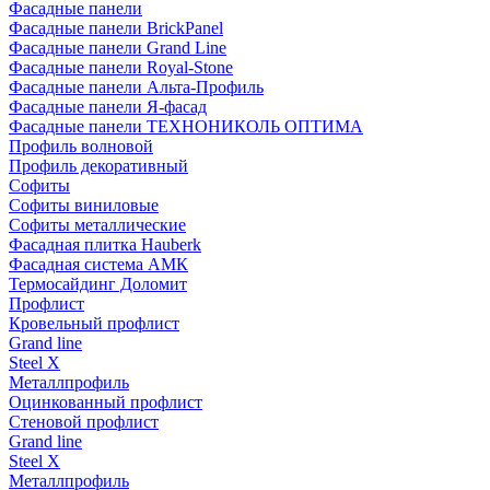
Фасадные панели
Фасадные панели BrickPanel
Фасадные панели Grand Line
Фасадные панели Royal-Stone
Фасадные панели Альта-Профиль
Фасадные панели Я-фасад
Фасадные панели ТЕХНОНИКОЛЬ ОПТИМА
Профиль волновой
Профиль декоративный
Софиты
Софиты виниловые
Софиты металлические
Фасадная плитка Hauberk
Фасадная система АМК
Термосайдинг Доломит
Профлист
Кровельный профлист
Grand line
Steel X
Металлпрофиль
Оцинкованный профлист
Стеновой профлист
Grand line
Steel X
Металлпрофиль