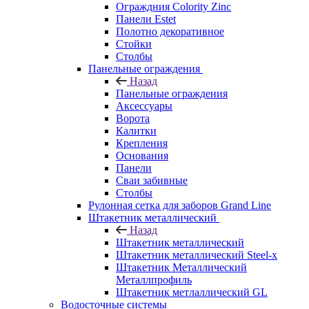
Ограждния Colority Zinc
Панели Estet
Полотно декоративное
Стойки
Столбы
Панельные ограждения
Назад
Панельные ограждения
Аксессуары
Ворота
Калитки
Крепления
Основания
Панели
Сваи забивные
Столбы
Рулонная сетка для заборов Grand Line
Штакетник металлический
Назад
Штакетник металлический
Штакетник металлический Steel-x
Штакетник Металлический
Металлпрофиль
Штакетник метлаллический GL
Водосточные системы