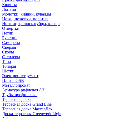
Кюветы
Лопаты
Молотки, киянки, кувалды
Ножи, ножовки, полотна
Ножницы, плоскогубцы, клещи
Отвертки
Петли
Рулетки
Саморезы
Сверлы
Скобы
Степлеры
Тазы
Топоры
Щетки
Электроинструмент
Плиты OSB
Металлопрокат
Арматура рифленая АЗ
Трубы профильные
Террасная доска
Террасная доска Grand Line
Террасная доска МастерДэк
Доска террасная Greenwerk Light