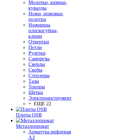
Молотки, киянки,
кувалды
Ножи, ножовки,
полотна
Ножницы,
плоскогубцы,
клещи
Отвертки
Петли
Рулетки
Саморезы
Сверлы
Скобы
Степлеры
Тазы
Топоры
Щетки
Электроинструмент
+ ЕЩЕ 22
Плиты OSB
Металлопрокат
Арматура рифленая
АЗ