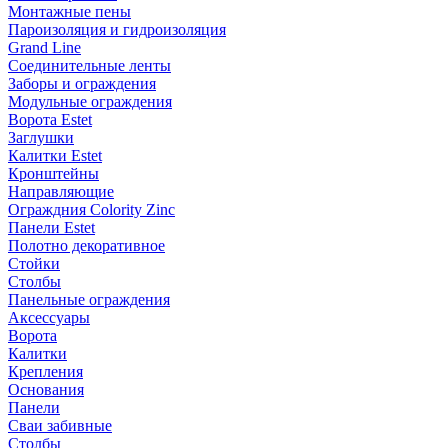
Монтажные пены
Пароизоляция и гидроизоляция
Grand Line
Соединительные ленты
Заборы и ограждения
Модульные ограждения
Ворота Estet
Заглушки
Калитки Estet
Кронштейны
Направляющие
Ограждния Colority Zinc
Панели Estet
Полотно декоративное
Стойки
Столбы
Панельные ограждения
Аксессуары
Ворота
Калитки
Крепления
Основания
Панели
Сваи забивные
Столбы