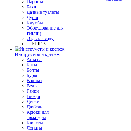
Парники
Баки
Дачные туалеты
Души
Клумбы
Оборудование для
теплиц
Отдых в саду
+ ЕЩЕ 5
Инструметы и крепеж
Анкера
Биты
Болты
Буры
Валики
Ведра
Гайки
Гвозди
Диски
Дюбели
Крюки для
арматуры
Кюветы
Лопаты