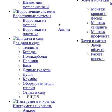
Услуги монтажа
Штакетник
металлический
Монтаж
кровли и
Водосточные системы
фасада
Водостоки из
Монтаж
металла
сайдинга
Водостоки из
Акции
Монтаж
пластика
профлиста
Замер и расчет
Для дачи и сада
Замер
Теплицы
объекта
Беседки
Расчет
Поликарбонат
проекта
Парники
Баки
Дачные туалеты
Души
Клумбы
Оборудование для
теплиц
Отдых в саду
+ ЕЩЕ 5
Инструметы и крепеж
Анкера