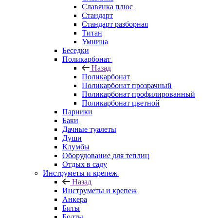
Славянка плюс
Стандарт
Стандарт разборная
Титан
Умница
Беседки
Поликарбонат
Назад
Поликарбонат
Поликарбонат прозрачный
Поликарбонат профилированный
Поликарбонат цветной
Парники
Баки
Дачные туалеты
Души
Клумбы
Оборудование для теплиц
Отдых в саду
Инструметы и крепеж
Назад
Инструметы и крепеж
Анкера
Биты
Болты