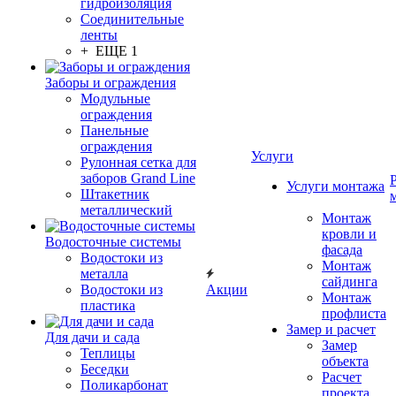
гидроизоляция
Соединительные
ленты
+ ЕЩЕ 1
Заборы и ограждения
Модульные
ограждения
Панельные
ограждения
Услуги
Рулонная сетка для
заборов Grand Line
Услуги монтажа
Штакетник
металлический
Монтаж
кровли и
Водосточные системы
фасада
Водостоки из
Монтаж
металла
сайдинга
Водостоки из
Акции
Монтаж
пластика
профлиста
Замер и расчет
Для дачи и сада
Замер
Теплицы
объекта
Беседки
Расчет
Поликарбонат
проекта