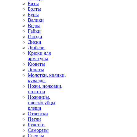
Биты
Болты
Буры
Валики
Ведра
Гайки
Гвозди
Диски
Дюбели
Крюки для
арматуры
Кюветы
Лопаты
Молотки, киянки,
кувалды
Ножи, ножовки,
полотна
Ножницы,
плоскогубцы,
клещи
Отвертки
Петли
Рулетки
Саморезы
Сверлы