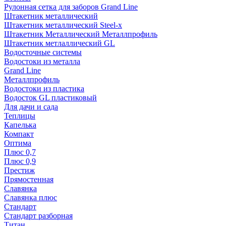
Рулонная сетка для заборов Grand Line
Штакетник металлический
Штакетник металлический Steel-x
Штакетник Металлический Металлпрофиль
Штакетник метлаллический GL
Водосточные системы
Водостоки из металла
Grand Line
Металлпрофиль
Водостоки из пластика
Водосток GL пластиковый
Для дачи и сада
Теплицы
Капелька
Компакт
Оптима
Плюс 0,7
Плюс 0,9
Престиж
Прямостенная
Славянка
Славянка плюс
Стандарт
Стандарт разборная
Титан