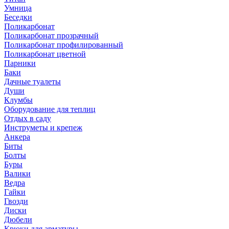
Умница
Беседки
Поликарбонат
Поликарбонат прозрачный
Поликарбонат профилированный
Поликарбонат цветной
Парники
Баки
Дачные туалеты
Души
Клумбы
Оборудование для теплиц
Отдых в саду
Инструметы и крепеж
Анкера
Биты
Болты
Буры
Валики
Ведра
Гайки
Гвозди
Диски
Дюбели
Крюки для арматуры