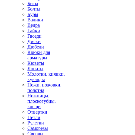
Биты
Болты
Буры
Валики
Ведра
Гайки
Гвозди
Диски
Дюбели
Крюки для
арматуры
Кюветы
Лопаты
Молотки, киянки,
кувалды
Ножи, ножовки,
полотна
Ножницы,
плоскогубцы,
клещи
Отвертки
Петли
Рулетки
Саморезы
Сверлы