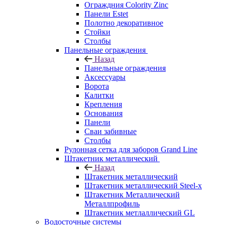
Ограждния Colority Zinc
Панели Estet
Полотно декоративное
Стойки
Столбы
Панельные ограждения
Назад
Панельные ограждения
Аксессуары
Ворота
Калитки
Крепления
Основания
Панели
Сваи забивные
Столбы
Рулонная сетка для заборов Grand Line
Штакетник металлический
Назад
Штакетник металлический
Штакетник металлический Steel-x
Штакетник Металлический
Металлпрофиль
Штакетник метлаллический GL
Водосточные системы