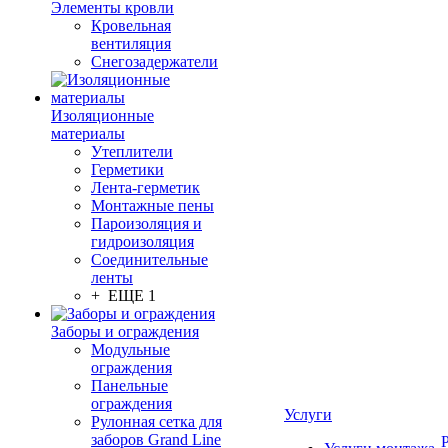
Элементы кровли
Кровельная
вентиляция
Снегозадержатели
Изоляционные
материалы
Утеплители
Герметики
Лента-герметик
Монтажные пены
Пароизоляция и
гидроизоляция
Соединительные
ленты
+ ЕЩЕ 1
Заборы и ограждения
Модульные
ограждения
Панельные
ограждения
Услуги
Рулонная сетка для
заборов Grand Line