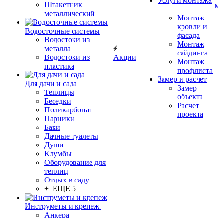
Услуги монтажа
Штакетник
металлический
Монтаж
кровли и
Водосточные системы
фасада
Водостоки из
Монтаж
металла
сайдинга
Водостоки из
Акции
Монтаж
пластика
профлиста
Замер и расчет
Для дачи и сада
Замер
Теплицы
объекта
Беседки
Расчет
Поликарбонат
проекта
Парники
Баки
Дачные туалеты
Души
Клумбы
Оборудование для
теплиц
Отдых в саду
+ ЕЩЕ 5
Инструметы и крепеж
Анкера