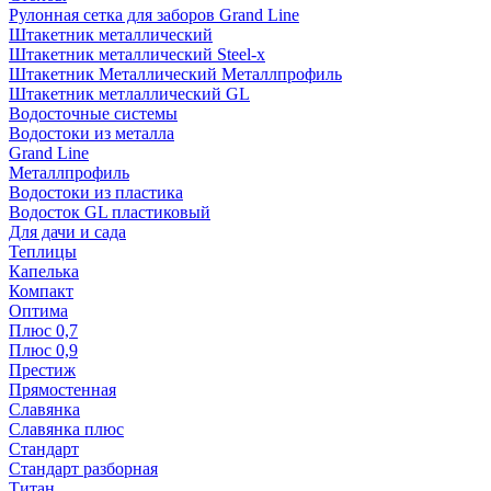
Рулонная сетка для заборов Grand Line
Штакетник металлический
Штакетник металлический Steel-x
Штакетник Металлический Металлпрофиль
Штакетник метлаллический GL
Водосточные системы
Водостоки из металла
Grand Line
Металлпрофиль
Водостоки из пластика
Водосток GL пластиковый
Для дачи и сада
Теплицы
Капелька
Компакт
Оптима
Плюс 0,7
Плюс 0,9
Престиж
Прямостенная
Славянка
Славянка плюс
Стандарт
Стандарт разборная
Титан