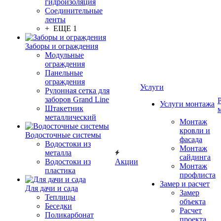
гидроизоляция
Соединительные
ленты
+ ЕЩЕ 1
Заборы и ограждения
Модульные
ограждения
Панельные
ограждения
Услуги
Рулонная сетка для
заборов Grand Line
Услуги монтажа
Штакетник
металлический
Монтаж
кровли и
Водосточные системы
фасада
Водостоки из
Монтаж
металла
сайдинга
Водостоки из
Акции
Монтаж
пластика
профлиста
Замер и расчет
Для дачи и сада
Замер
Теплицы
объекта
Беседки
Расчет
Поликарбонат
проекта