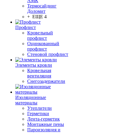
АМК
Термосайдинг
Доломит
+ ЕЩЕ 4
Профлист
Кровельный
профлист
Оцинкованный
профлист
Стеновой профлист
Элементы кровли
Кровельная
вентиляция
Снегозадержатели
Изоляционные
материалы
Утеплители
Герметики
Лента-герметик
Монтажные пены
Пароизоляция и