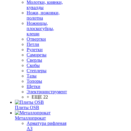
Молотки, киянки,
кувалды
Ножи, ножовки,
полотна
Ножницы,
плоскогубцы,
клещи
Отвертки
Петли
Рулетки
Саморезы
Сверлы
Скобы
Степлеры
Тазы
Топоры
Щетки
Электроинструмент
+ ЕЩЕ 22
Плиты OSB
Металлопрокат
Арматура рифленая
АЗ