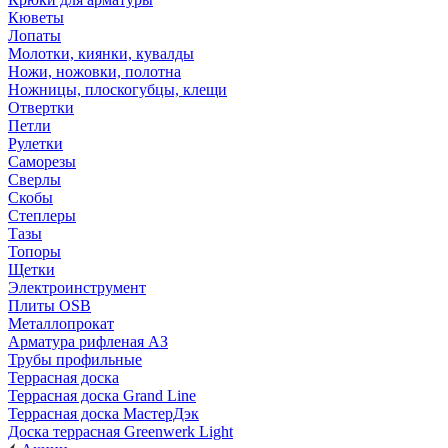
Кюветы
Лопаты
Молотки, киянки, кувалды
Ножи, ножовки, полотна
Ножницы, плоскогубцы, клещи
Отвертки
Петли
Рулетки
Саморезы
Сверлы
Скобы
Степлеры
Тазы
Топоры
Щетки
Электроинструмент
Плиты OSB
Металлопрокат
Арматура рифленая АЗ
Трубы профильные
Террасная доска
Террасная доска Grand Line
Террасная доска МастерДэк
Доска террасная Greenwerk Light