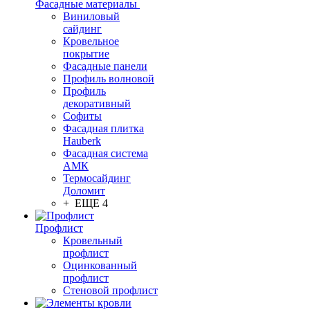
Фасадные материалы
Виниловый
сайдинг
Кровельное
покрытие
Фасадные панели
Профиль волновой
Профиль
декоративный
Софиты
Фасадная плитка
Hauberk
Фасадная система
АМК
Термосайдинг
Доломит
+ ЕЩЕ 4
Профлист
Кровельный
профлист
Оцинкованный
профлист
Стеновой профлист