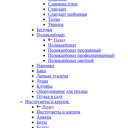
Славянка плюс
Стандарт
Стандарт разборная
Титан
Умница
Беседки
Поликарбонат
Назад
Поликарбонат
Поликарбонат прозрачный
Поликарбонат профилированный
Поликарбонат цветной
Парники
Баки
Дачные туалеты
Души
Клумбы
Оборудование для теплиц
Отдых в саду
Инструметы и крепеж
Назад
Инструметы и крепеж
Анкера
Биты
Болты