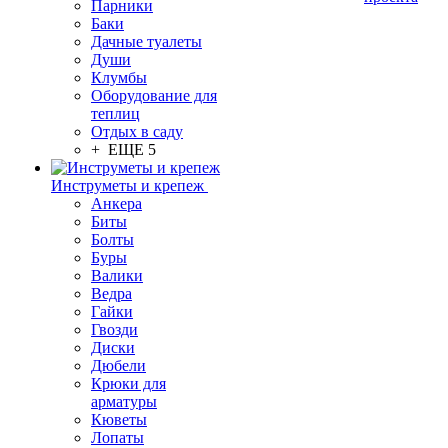
Парники
Баки
Дачные туалеты
Души
Клумбы
Оборудование для
теплиц
Отдых в саду
+ ЕЩЕ 5
Инструметы и крепеж
Анкера
Биты
Болты
Буры
Валики
Ведра
Гайки
Гвозди
Диски
Дюбели
Крюки для
арматуры
Кюветы
Лопаты