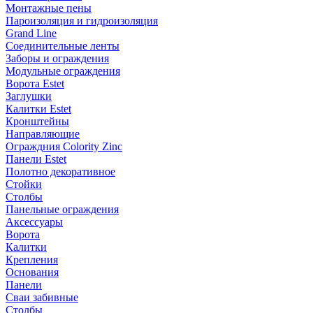
Монтажные пены
Пароизоляция и гидроизоляция
Grand Line
Соединительные ленты
Заборы и ограждения
Модульные ограждения
Ворота Estet
Заглушки
Калитки Estet
Кронштейны
Направляющие
Ограждния Colority Zinc
Панели Estet
Полотно декоративное
Стойки
Столбы
Панельные ограждения
Аксессуары
Ворота
Калитки
Крепления
Основания
Панели
Сваи забивные
Столбы