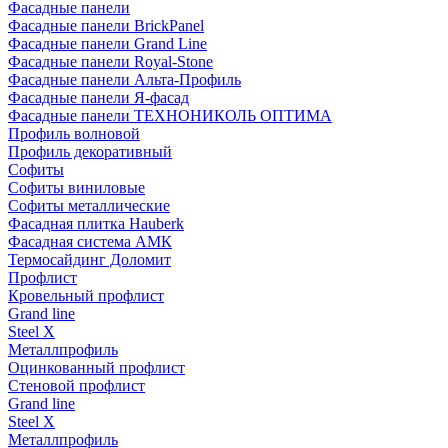
Фасадные панели
Фасадные панели BrickPanel
Фасадные панели Grand Line
Фасадные панели Royal-Stone
Фасадные панели Альта-Профиль
Фасадные панели Я-фасад
Фасадные панели ТЕХНОНИКОЛЬ ОПТИМА
Профиль волновой
Профиль декоративный
Софиты
Софиты виниловые
Софиты металлические
Фасадная плитка Hauberk
Фасадная система АМК
Термосайдинг Доломит
Профлист
Кровельный профлист
Grand line
Steel X
Металлпрофиль
Оцинкованный профлист
Стеновой профлист
Grand line
Steel X
Металлпрофиль