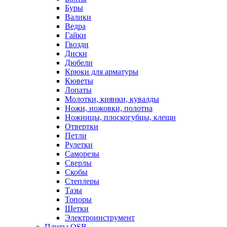
Буры
Валики
Ведра
Гайки
Гвозди
Диски
Дюбели
Крюки для арматуры
Кюветы
Лопаты
Молотки, киянки, кувалды
Ножи, ножовки, полотна
Ножницы, плоскогубцы, клещи
Отвертки
Петли
Рулетки
Саморезы
Сверлы
Скобы
Степлеры
Тазы
Топоры
Щетки
Электроинструмент
Плиты OSB