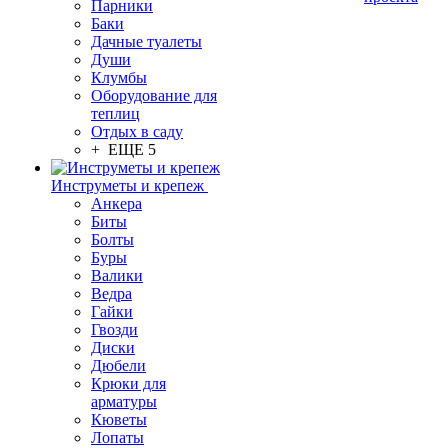
Парники
Баки
Дачные туалеты
Души
Клумбы
Оборудование для
теплиц
Отдых в саду
+ ЕЩЕ 5
Инструметы и крепеж
Анкера
Биты
Болты
Буры
Валики
Ведра
Гайки
Гвозди
Диски
Дюбели
Крюки для
арматуры
Кюветы
Лопаты