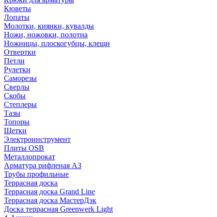
Кюветы
Лопаты
Молотки, киянки, кувалды
Ножи, ножовки, полотна
Ножницы, плоскогубцы, клещи
Отвертки
Петли
Рулетки
Саморезы
Сверлы
Скобы
Степлеры
Тазы
Топоры
Щетки
Электроинструмент
Плиты OSB
Металлопрокат
Арматура рифленая АЗ
Трубы профильные
Террасная доска
Террасная доска Grand Line
Террасная доска МастерДэк
Доска террасная Greenwerk Light