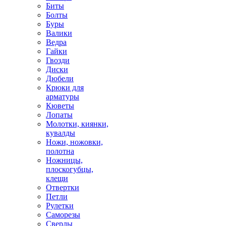
Биты
Болты
Буры
Валики
Ведра
Гайки
Гвозди
Диски
Дюбели
Крюки для
арматуры
Кюветы
Лопаты
Молотки, киянки,
кувалды
Ножи, ножовки,
полотна
Ножницы,
плоскогубцы,
клещи
Отвертки
Петли
Рулетки
Саморезы
Сверлы