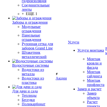
гидроизоляция
Соединительные
ленты
+ ЕЩЕ 1
Заборы и ограждения
Модульные
ограждения
Панельные
ограждения
Услуги
Рулонная сетка для
заборов Grand Line
Услуги монтажа
Штакетник
металлический
Монтаж
кровли и
Водосточные системы
фасада
Водостоки из
Монтаж
металла
сайдинга
Водостоки из
Акции
Монтаж
пластика
профлиста
Замер и расчет
Для дачи и сада
Замер
Теплицы
объекта
Беседки
Расчет
Поликарбонат
проекта