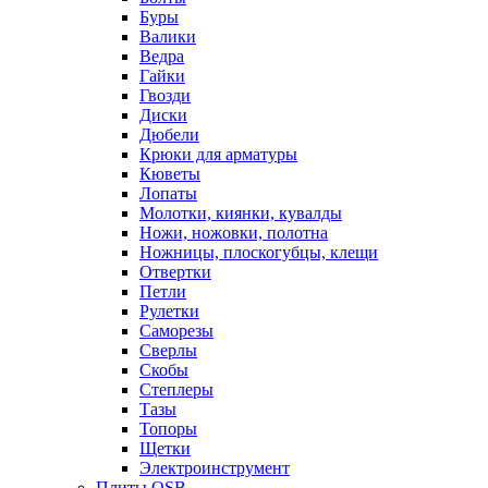
Буры
Валики
Ведра
Гайки
Гвозди
Диски
Дюбели
Крюки для арматуры
Кюветы
Лопаты
Молотки, киянки, кувалды
Ножи, ножовки, полотна
Ножницы, плоскогубцы, клещи
Отвертки
Петли
Рулетки
Саморезы
Сверлы
Скобы
Степлеры
Тазы
Топоры
Щетки
Электроинструмент
Плиты OSB