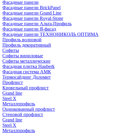
Фасадные панели
Фасадные панели BrickPanel
Фасадные панели Grand Line
Фасадные панели Royal-Stone
Фасадные панели Альта-Профиль
Фасадные панели Я-фасад
Фасадные панели ТЕХНОНИКОЛЬ ОПТИМА
Профиль волновой
Профиль декоративный
Софиты
Софиты виниловые
Софиты металлические
Фасадная плитка Hauberk
Фасадная система АМК
Термосайдинг Доломит
Профлист
Кровельный профлист
Grand line
Steel X
Металлпрофиль
Оцинкованный профлист
Стеновой профлист
Grand line
Steel X
Металлпрофиль