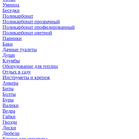
Умница
Беседки
Поликарбонат
Поликарбонат прозрачный
Поликарбонат профилированный
Поликарбонат цветной
Парники
Баки
Дачные туалеты
Души
Клумбы
Оборудование для теплиц
Отдых в саду
Инструметы и крепеж
Анкера
Биты
Болты
Буры
Валики
Ведра
Гайки
Гвозди
Диски
Дюбели
Крюки для арматуры