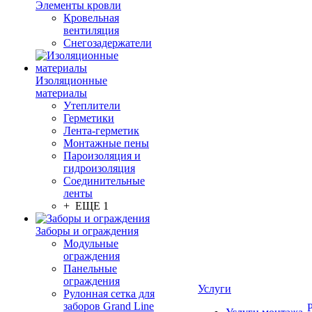
Элементы кровли
Кровельная
вентиляция
Снегозадержатели
Изоляционные
материалы
Утеплители
Герметики
Лента-герметик
Монтажные пены
Пароизоляция и
гидроизоляция
Соединительные
ленты
+ ЕЩЕ 1
Заборы и ограждения
Модульные
ограждения
Панельные
ограждения
Услуги
Рулонная сетка для
заборов Grand Line