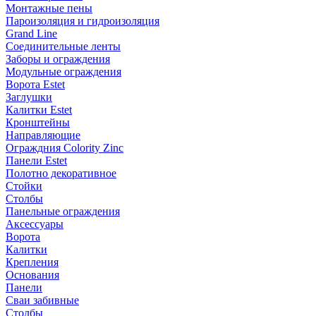
Монтажные пены
Пароизоляция и гидроизоляция
Grand Line
Соединительные ленты
Заборы и ограждения
Модульные ограждения
Ворота Estet
Заглушки
Калитки Estet
Кронштейны
Направляющие
Ограждния Colority Zinc
Панели Estet
Полотно декоративное
Стойки
Столбы
Панельные ограждения
Аксессуары
Ворота
Калитки
Крепления
Основания
Панели
Сваи забивные
Столбы