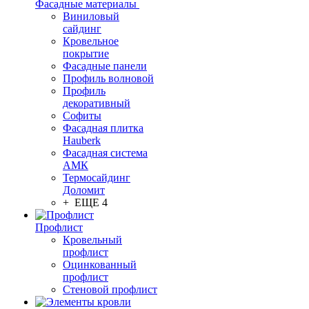
Фасадные материалы
Виниловый
сайдинг
Кровельное
покрытие
Фасадные панели
Профиль волновой
Профиль
декоративный
Софиты
Фасадная плитка
Hauberk
Фасадная система
АМК
Термосайдинг
Доломит
+ ЕЩЕ 4
Профлист
Кровельный
профлист
Оцинкованный
профлист
Стеновой профлист