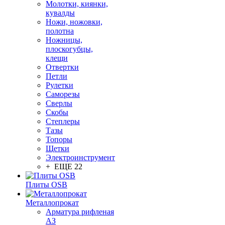
Молотки, киянки,
кувалды
Ножи, ножовки,
полотна
Ножницы,
плоскогубцы,
клещи
Отвертки
Петли
Рулетки
Саморезы
Сверлы
Скобы
Степлеры
Тазы
Топоры
Щетки
Электроинструмент
+ ЕЩЕ 22
Плиты OSB
Металлопрокат
Арматура рифленая
АЗ