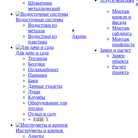
Услуги монтажа
Штакетник
металлический
Монтаж
кровли и
Водосточные системы
фасада
Водостоки из
Монтаж
металла
сайдинга
Водостоки из
Акции
Монтаж
пластика
профлиста
Замер и расчет
Для дачи и сада
Замер
Теплицы
объекта
Беседки
Расчет
Поликарбонат
проекта
Парники
Баки
Дачные туалеты
Души
Клумбы
Оборудование для
теплиц
Отдых в саду
+ ЕЩЕ 5
Инструметы и крепеж
Анкера