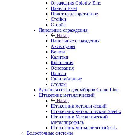
Ограждния Colority Zinc
Панели Estet
Полотно декоративное
Стойки
Столбы
Панельные ограждения
Назад
Панельные ограждения
Аксессуары
Ворота
Калитки
Крепления
Основания
Панели
Сваи забивные
Столбы
Рулонная сетка для заборов Grand Line
Штакетник металлический
Назад
Штакетник металлический
Штакетник металлический Steel-x
Штакетник Металлический
Металлпрофиль
Штакетник метлаллический GL
Водосточные системы