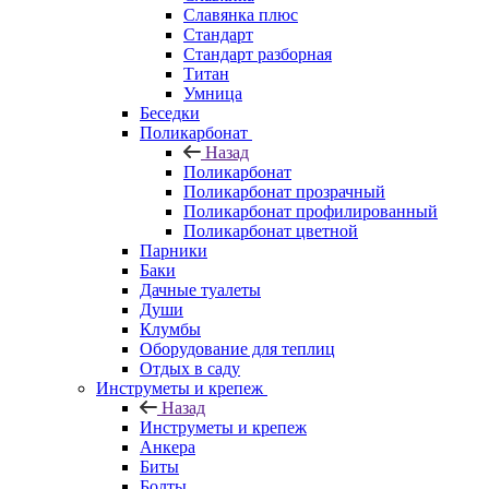
Славянка плюс
Стандарт
Стандарт разборная
Титан
Умница
Беседки
Поликарбонат
Назад
Поликарбонат
Поликарбонат прозрачный
Поликарбонат профилированный
Поликарбонат цветной
Парники
Баки
Дачные туалеты
Души
Клумбы
Оборудование для теплиц
Отдых в саду
Инструметы и крепеж
Назад
Инструметы и крепеж
Анкера
Биты
Болты