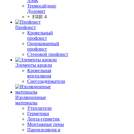
АМК
Термосайдинг
Доломит
+ ЕЩЕ 4
Профлист
Кровельный
профлист
Оцинкованный
профлист
Стеновой профлист
Элементы кровли
Кровельная
вентиляция
Снегозадержатели
Изоляционные
материалы
Утеплители
Герметики
Лента-герметик
Монтажные пены
Пароизоляция и