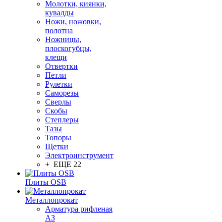
Молотки, киянки,
кувалды
Ножи, ножовки,
полотна
Ножницы,
плоскогубцы,
клещи
Отвертки
Петли
Рулетки
Саморезы
Сверлы
Скобы
Степлеры
Тазы
Топоры
Щетки
Электроинструмент
+ ЕЩЕ 22
Плиты OSB
Металлопрокат
Арматура рифленая
АЗ