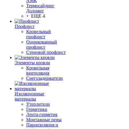
АМК
Термосайдинг
Доломит
+ ЕЩЕ 4
Профлист
Кровельный
профлист
Оцинкованный
профлист
Стеновой профлист
Элементы кровли
Кровельная
вентиляция
Снегозадержатели
Изоляционные
материалы
Утеплители
Герметики
Лента-герметик
Монтажные пены
Пароизоляция и