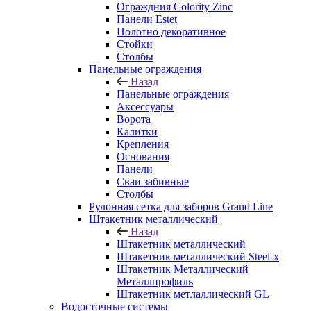
Ограждния Colority Zinc
Панели Estet
Полотно декоративное
Стойки
Столбы
Панельные ограждения
Назад
Панельные ограждения
Аксессуары
Ворота
Калитки
Крепления
Основания
Панели
Сваи забивные
Столбы
Рулонная сетка для заборов Grand Line
Штакетник металлический
Назад
Штакетник металлический
Штакетник металлический Steel-x
Штакетник Металлический
Металлпрофиль
Штакетник метлаллический GL
Водосточные системы