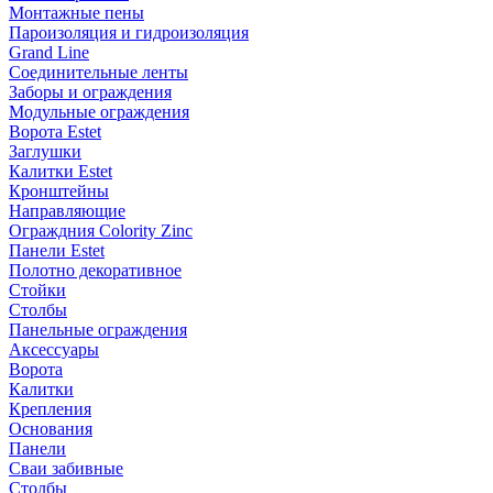
Монтажные пены
Пароизоляция и гидроизоляция
Grand Line
Соединительные ленты
Заборы и ограждения
Модульные ограждения
Ворота Estet
Заглушки
Калитки Estet
Кронштейны
Направляющие
Ограждния Colority Zinc
Панели Estet
Полотно декоративное
Стойки
Столбы
Панельные ограждения
Аксессуары
Ворота
Калитки
Крепления
Основания
Панели
Сваи забивные
Столбы