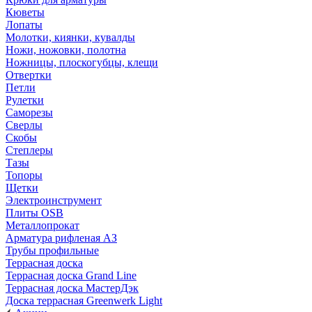
Кюветы
Лопаты
Молотки, киянки, кувалды
Ножи, ножовки, полотна
Ножницы, плоскогубцы, клещи
Отвертки
Петли
Рулетки
Саморезы
Сверлы
Скобы
Степлеры
Тазы
Топоры
Щетки
Электроинструмент
Плиты OSB
Металлопрокат
Арматура рифленая АЗ
Трубы профильные
Террасная доска
Террасная доска Grand Line
Террасная доска МастерДэк
Доска террасная Greenwerk Light