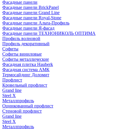
Фасадные панели
Фасадные панели BrickPanel
Фасадные панели Grand Line
Фасадные панели Royal-Stone
Фасадные панели Альта-Профиль
Фасадные панели Я-фасад
Фасадные панели ТЕХНОНИКОЛЬ ОПТИМА
Профиль волновой
Профиль декоративный
Софиты
Софиты виниловые
Софиты металлические
Фасадная плитка Hauberk
Фасадная система АМК
Термосайдинг Доломит
Профлист
Кровельный профлист
Grand line
Steel X
Металлпрофиль
Оцинкованный профлист
Стеновой профлист
Grand line
Steel X
Металлпрофиль