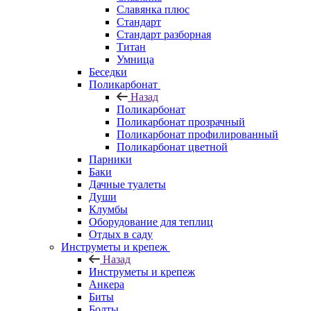
Славянка плюс
Стандарт
Стандарт разборная
Титан
Умница
Беседки
Поликарбонат
Назад
Поликарбонат
Поликарбонат прозрачный
Поликарбонат профилированный
Поликарбонат цветной
Парники
Баки
Дачные туалеты
Души
Клумбы
Оборудование для теплиц
Отдых в саду
Инструметы и крепеж
Назад
Инструметы и крепеж
Анкера
Биты
Болты