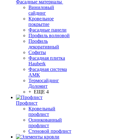
Фасадные материалы
Виниловый
сайдинг
Кровельное
покрытие
Фасадные панели
Профиль волновой
Профиль
декоративный
Софиты
Фасадная плитка
Hauberk
Фасадная система
АМК
Термосайдинг
Доломит
+ ЕЩЕ 4
Профлист
Кровельный
профлист
Оцинкованный
профлист
Стеновой профлист