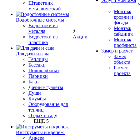
Услуги монтажа
Штакетник
металлический
Монтаж
кровли и
Водосточные системы
фасада
Водостоки из
Монтаж
металла
сайдинга
Водостоки из
Акции
Монтаж
пластика
профлиста
Замер и расчет
Для дачи и сада
Замер
Теплицы
объекта
Беседки
Расчет
Поликарбонат
проекта
Парники
Баки
Дачные туалеты
Души
Клумбы
Оборудование для
теплиц
Отдых в саду
+ ЕЩЕ 5
Инструметы и крепеж
Анкера