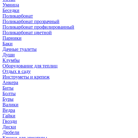
Умница
Беседки
Поликарбонат
Поликарбонат прозрачный
Поликарбонат профилированный
Поликарбонат цветной
Парники
Баки
Дачные туалеты
Души
Клумбы
Оборудование для теплиц
Отдых в саду
Инструметы и крепеж
Анкера
Биты
Болты
Буры
Валики
Ведра
Гайки
Гвозди
Диски
Дюбели
Крюки для арматуры