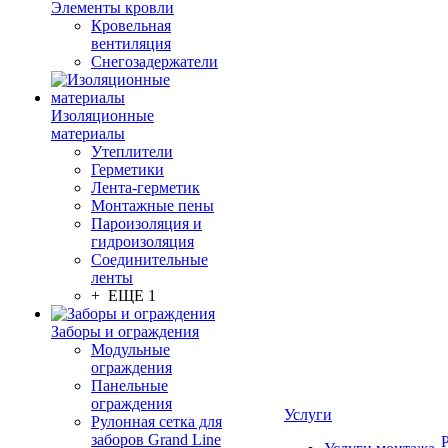
Элементы кровли
Кровельная
вентиляция
Снегозадержатели
Изоляционные
материалы
Утеплители
Герметики
Лента-герметик
Монтажные пены
Пароизоляция и
гидроизоляция
Соединительные
ленты
+ ЕЩЕ 1
Заборы и ограждения
Модульные
ограждения
Панельные
ограждения
Услуги
Рулонная сетка для
заборов Grand Line