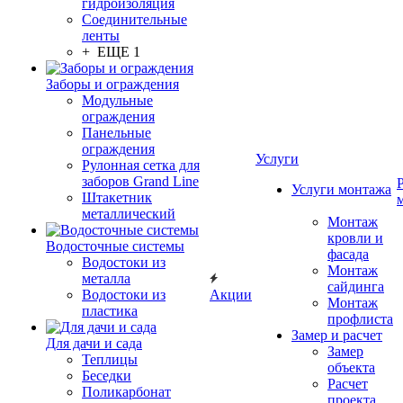
гидроизоляция
Соединительные
ленты
+ ЕЩЕ 1
Заборы и ограждения
Модульные
ограждения
Панельные
ограждения
Услуги
Рулонная сетка для
заборов Grand Line
Услуги монтажа
Штакетник
металлический
Монтаж
кровли и
Водосточные системы
фасада
Водостоки из
Монтаж
металла
сайдинга
Водостоки из
Акции
Монтаж
пластика
профлиста
Замер и расчет
Для дачи и сада
Замер
Теплицы
объекта
Беседки
Расчет
Поликарбонат
проекта