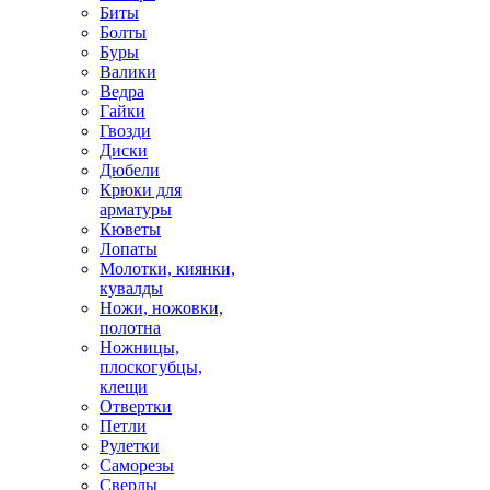
Биты
Болты
Буры
Валики
Ведра
Гайки
Гвозди
Диски
Дюбели
Крюки для
арматуры
Кюветы
Лопаты
Молотки, киянки,
кувалды
Ножи, ножовки,
полотна
Ножницы,
плоскогубцы,
клещи
Отвертки
Петли
Рулетки
Саморезы
Сверлы