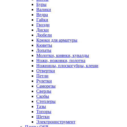
Буры
Валики
Ведра
Гайки
Гвозди
Диски
Дюбели
Крюки для арматуры
Кюветы
Лопаты
Молотки, киянки, кувалды
Ножи, ножовки, полотна
Ножницы, плоскогубцы, клещи
Отвертки
Петли
Рулетки
Саморезы
Сверлы
Скобы
Степлеры
Тазы
Топоры
Щетки
Электроинструмент
Плиты OSB