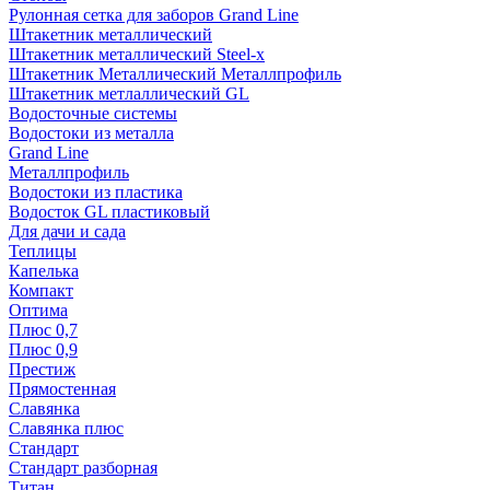
Рулонная сетка для заборов Grand Line
Штакетник металлический
Штакетник металлический Steel-x
Штакетник Металлический Металлпрофиль
Штакетник метлаллический GL
Водосточные системы
Водостоки из металла
Grand Line
Металлпрофиль
Водостоки из пластика
Водосток GL пластиковый
Для дачи и сада
Теплицы
Капелька
Компакт
Оптима
Плюс 0,7
Плюс 0,9
Престиж
Прямостенная
Славянка
Славянка плюс
Стандарт
Стандарт разборная
Титан