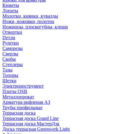
Кюветы
Лопаты
Молотки, киянки, кувалды
Ножи, ножовки, полотна
Ножницы, плоскогубцы, клещи
Отвертки
Петли
Рулетки
Саморезы
Сверлы
Скобы
Степлеры
Тазы
Топоры
Щетки
Электроинструмент
Плиты OSB
Металлопрокат
Арматура рифленая АЗ
Трубы профильные
Террасная доска
Террасная доска Grand Line
Террасная доска МастерДэк
Доска террасная Greenwerk Light