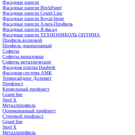
Фасадные панели
Фасадные панели BrickPanel
Фасадные панели Grand Line
Фасадные панели Royal-Stone
Фасадные панели Альта-Профиль
Фасадные панели Я-фасад
Фасадные панели ТЕХНОНИКОЛЬ ОПТИМА
Профиль волновой
Профиль декоративный
Софиты
Софиты виниловые
Софиты металлические
Фасадная плитка Hauberk
Фасадная система АМК
Термосайдинг Доломит
Профлист
Кровельный профлист
Grand line
Steel X
Металлпрофиль
Оцинкованный профлист
Стеновой профлист
Grand line
Steel X
Металлпрофиль