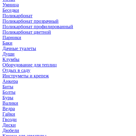
Умница
Беседки
Поликарбонат
Поликарбонат прозрачный
Поликарбонат профилированный
Поликарбонат цветной
Парники
Баки
Дачные туалеты
Души
Клумбы
Оборудование для теплиц
Отдых в саду
Инструметы и крепеж
Анкера
Биты
Болты
Буры
Валики
Ведра
Гайки
Гвозди
Диски
Дюбели
Крюки для арматуры