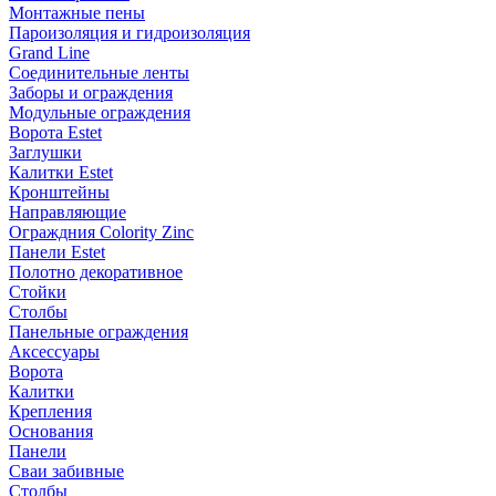
Монтажные пены
Пароизоляция и гидроизоляция
Grand Line
Соединительные ленты
Заборы и ограждения
Модульные ограждения
Ворота Estet
Заглушки
Калитки Estet
Кронштейны
Направляющие
Ограждния Colority Zinc
Панели Estet
Полотно декоративное
Стойки
Столбы
Панельные ограждения
Аксессуары
Ворота
Калитки
Крепления
Основания
Панели
Сваи забивные
Столбы