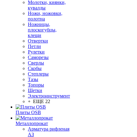
Молотки, киянки,
кувалды
Ножи, ножовки,
полотна
Ножницы,
плоскогубцы,
клещи
Отвертки
Петли
Рулетки
Саморезы
Сверлы
Скобы
Степлеры
Тазы
Топоры
Щетки
Электроинструмент
+ ЕЩЕ 22
Плиты OSB
Металлопрокат
Арматура рифленая
АЗ