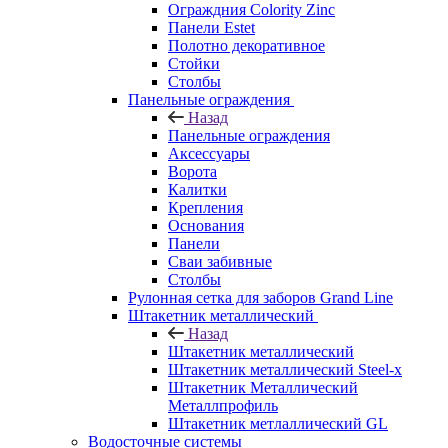
Ограждния Colority Zinc
Панели Estet
Полотно декоративное
Стойки
Столбы
Панельные ограждения
Назад
Панельные ограждения
Аксессуары
Ворота
Калитки
Крепления
Основания
Панели
Сваи забивные
Столбы
Рулонная сетка для заборов Grand Line
Штакетник металлический
Назад
Штакетник металлический
Штакетник металлический Steel-x
Штакетник Металлический
Металлпрофиль
Штакетник метлаллический GL
Водосточные системы