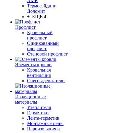
АМК
Термосайдинг
Доломит
+ ЕЩЕ 4
Профлист
Кровельный
профлист
Оцинкованный
профлист
Стеновой профлист
Элементы кровли
Кровельная
вентиляция
Снегозадержатели
Изоляционные
материалы
Утеплители
Герметики
Лента-герметик
Монтажные пены
Пароизоляция и