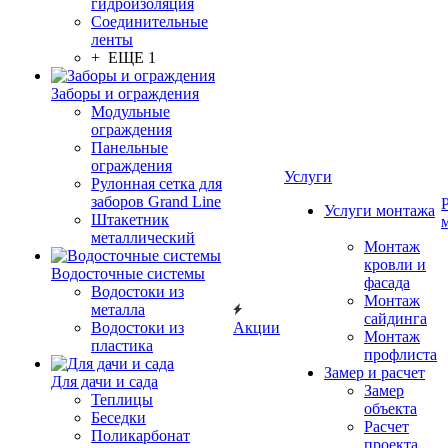
гидроизоляция
Соединительные
ленты
+ ЕЩЕ 1
Заборы и ограждения
Модульные
ограждения
Панельные
ограждения
Услуги
Рулонная сетка для
заборов Grand Line
Услуги монтажа
Штакетник
металлический
Монтаж
кровли и
Водосточные системы
фасада
Водостоки из
Монтаж
металла
сайдинга
Водостоки из
Акции
Монтаж
пластика
профлиста
Замер и расчет
Для дачи и сада
Замер
Теплицы
объекта
Беседки
Расчет
Поликарбонат
проекта