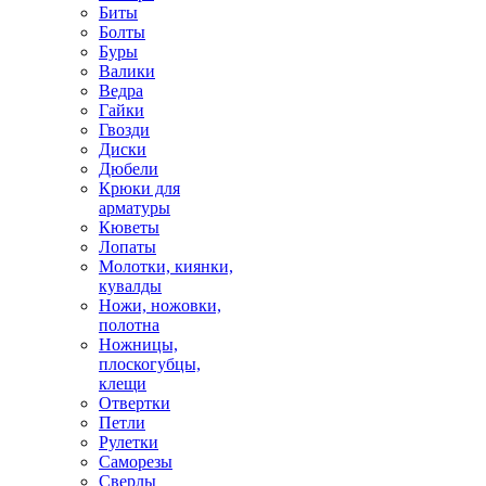
Биты
Болты
Буры
Валики
Ведра
Гайки
Гвозди
Диски
Дюбели
Крюки для
арматуры
Кюветы
Лопаты
Молотки, киянки,
кувалды
Ножи, ножовки,
полотна
Ножницы,
плоскогубцы,
клещи
Отвертки
Петли
Рулетки
Саморезы
Сверлы