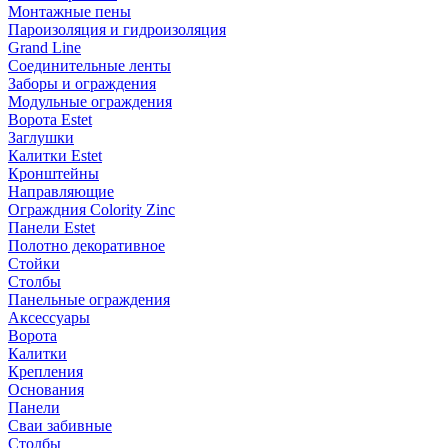
Монтажные пены
Пароизоляция и гидроизоляция
Grand Line
Соединительные ленты
Заборы и ограждения
Модульные ограждения
Ворота Estet
Заглушки
Калитки Estet
Кронштейны
Направляющие
Ограждния Colority Zinc
Панели Estet
Полотно декоративное
Стойки
Столбы
Панельные ограждения
Аксессуары
Ворота
Калитки
Крепления
Основания
Панели
Сваи забивные
Столбы