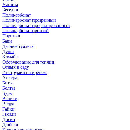
Умница
Беседки
Поликарбонат
Поликарбонат прозрачный
Поликарбонат профилированный
Поликарбонат цветной
Парники
Баки
Дачные туалеты
Души
Клумбы
Оборудование для теплиц
Отдых в саду
Инструметы и крепеж
Анкера
Биты
Болты
Буры
Валики
Ведра
Гайки
Гвозди
Диски
Дюбели
Крюки для арматуры