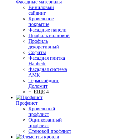
Фасадные материалы
Виниловый
сайдинг
Кровельное
покрытие
Фасадные панели
Профиль волновой
Профиль
декоративный
Софиты
Фасадная плитка
Hauberk
Фасадная система
АМК
Термосайдинг
Доломит
+ ЕЩЕ 4
Профлист
Кровельный
профлист
Оцинкованный
профлист
Стеновой профлист