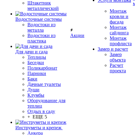
Услуги монтажа
Штакетник
металлический
Монтаж
кровли и
Водосточные системы
фасада
Водостоки из
Монтаж
металла
сайдинга
Водостоки из
Акции
Монтаж
пластика
профлиста
Замер и расчет
Для дачи и сада
Замер
Теплицы
объекта
Беседки
Расчет
Поликарбонат
проекта
Парники
Баки
Дачные туалеты
Души
Клумбы
Оборудование для
теплиц
Отдых в саду
+ ЕЩЕ 5
Инструметы и крепеж
Анкера