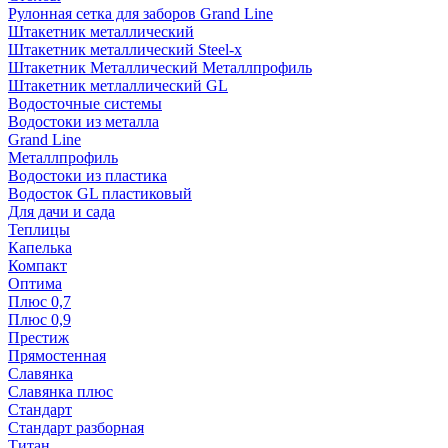
Рулонная сетка для заборов Grand Line
Штакетник металлический
Штакетник металлический Steel-x
Штакетник Металлический Металлпрофиль
Штакетник метлаллический GL
Водосточные системы
Водостоки из металла
Grand Line
Металлпрофиль
Водостоки из пластика
Водосток GL пластиковый
Для дачи и сада
Теплицы
Капелька
Компакт
Оптима
Плюс 0,7
Плюс 0,9
Престиж
Прямостенная
Славянка
Славянка плюс
Стандарт
Стандарт разборная
Титан