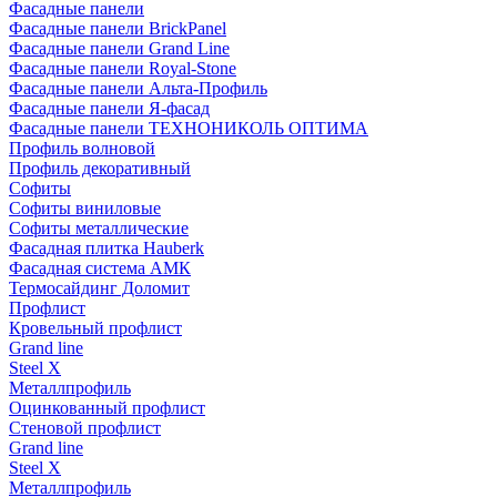
Фасадные панели
Фасадные панели BrickPanel
Фасадные панели Grand Line
Фасадные панели Royal-Stone
Фасадные панели Альта-Профиль
Фасадные панели Я-фасад
Фасадные панели ТЕХНОНИКОЛЬ ОПТИМА
Профиль волновой
Профиль декоративный
Софиты
Софиты виниловые
Софиты металлические
Фасадная плитка Hauberk
Фасадная система АМК
Термосайдинг Доломит
Профлист
Кровельный профлист
Grand line
Steel X
Металлпрофиль
Оцинкованный профлист
Стеновой профлист
Grand line
Steel X
Металлпрофиль