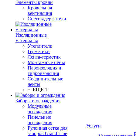
Элементы кровли
Кровельная
вентиляция
Снегозадержатели
Изоляционные
материалы
Утеплители
Герметики
Лента-герметик
Монтажные пены
Пароизоляция и
гидроизоляция
Соединительные
ленты
+ ЕЩЕ 1
Заборы и ограждения
Модульные
ограждения
Панельные
ограждения
Услуги
Рулонная сетка для
заборов Grand Line