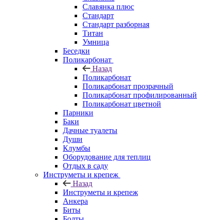
Славянка плюс
Стандарт
Стандарт разборная
Титан
Умница
Беседки
Поликарбонат
Назад
Поликарбонат
Поликарбонат прозрачный
Поликарбонат профилированный
Поликарбонат цветной
Парники
Баки
Дачные туалеты
Души
Клумбы
Оборудование для теплиц
Отдых в саду
Инструметы и крепеж
Назад
Инструметы и крепеж
Анкера
Биты
Болты