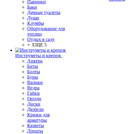
Парники
Баки
Дачные туалеты
Души
Клумбы
Оборудование для
теплиц
Отдых в саду
+ ЕЩЕ 5
Инструметы и крепеж
Анкера
Биты
Болты
Буры
Валики
Ведра
Гайки
Гвозди
Диски
Дюбели
Крюки для
арматуры
Кюветы
Лопаты