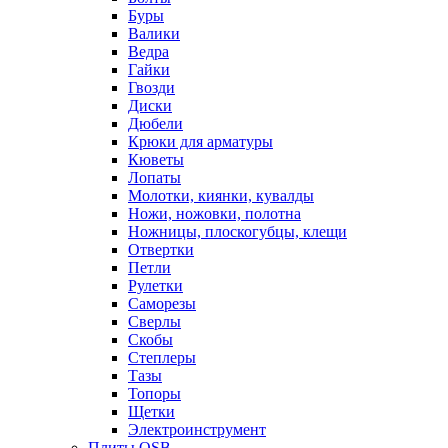
Буры
Валики
Ведра
Гайки
Гвозди
Диски
Дюбели
Крюки для арматуры
Кюветы
Лопаты
Молотки, киянки, кувалды
Ножи, ножовки, полотна
Ножницы, плоскогубцы, клещи
Отвертки
Петли
Рулетки
Саморезы
Сверлы
Скобы
Степлеры
Тазы
Топоры
Щетки
Электроинструмент
Плиты OSB