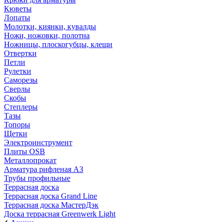
Кюветы
Лопаты
Молотки, киянки, кувалды
Ножи, ножовки, полотна
Ножницы, плоскогубцы, клещи
Отвертки
Петли
Рулетки
Саморезы
Сверлы
Скобы
Степлеры
Тазы
Топоры
Щетки
Электроинструмент
Плиты OSB
Металлопрокат
Арматура рифленая АЗ
Трубы профильные
Террасная доска
Террасная доска Grand Line
Террасная доска МастерДэк
Доска террасная Greenwerk Light