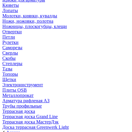
Кюветы
Лопаты
Молотки, киянки, кувалды
Ножи, ножовки, полотна
Ножницы, плоскогубцы, клещи
Отвертки
Петли
Рулетки
Саморезы
Сверлы
Скобы
Степлеры
Тазы
Топоры
Щетки
Электроинструмент
Плиты OSB
Металлопрокат
Арматура рифленая АЗ
Трубы профильные
Террасная доска
Террасная доска Grand Line
Террасная доска МастерДэк
Доска террасная Greenwerk Light