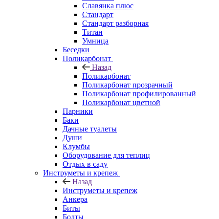
Славянка плюс
Стандарт
Стандарт разборная
Титан
Умница
Беседки
Поликарбонат
Назад
Поликарбонат
Поликарбонат прозрачный
Поликарбонат профилированный
Поликарбонат цветной
Парники
Баки
Дачные туалеты
Души
Клумбы
Оборудование для теплиц
Отдых в саду
Инструметы и крепеж
Назад
Инструметы и крепеж
Анкера
Биты
Болты