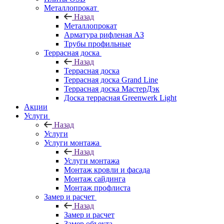
Металлопрокат
Назад
Металлопрокат
Арматура рифленая АЗ
Трубы профильные
Террасная доска
Назад
Террасная доска
Террасная доска Grand Line
Террасная доска МастерДэк
Доска террасная Greenwerk Light
Акции
Услуги
Назад
Услуги
Услуги монтажа
Назад
Услуги монтажа
Монтаж кровли и фасада
Монтаж сайдинга
Монтаж профлиста
Замер и расчет
Назад
Замер и расчет
Замер объекта