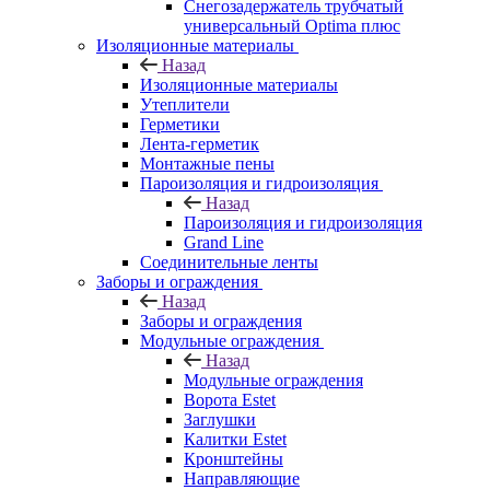
Снегозадержатель трубчатый
универсальный Optima плюс
Изоляционные материалы
Назад
Изоляционные материалы
Утеплители
Герметики
Лента-герметик
Монтажные пены
Пароизоляция и гидроизоляция
Назад
Пароизоляция и гидроизоляция
Grand Line
Соединительные ленты
Заборы и ограждения
Назад
Заборы и ограждения
Модульные ограждения
Назад
Модульные ограждения
Ворота Estet
Заглушки
Калитки Estet
Кронштейны
Направляющие