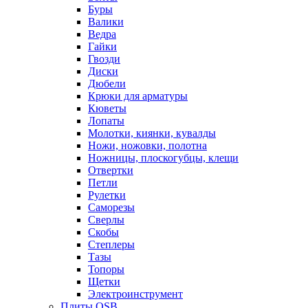
Буры
Валики
Ведра
Гайки
Гвозди
Диски
Дюбели
Крюки для арматуры
Кюветы
Лопаты
Молотки, киянки, кувалды
Ножи, ножовки, полотна
Ножницы, плоскогубцы, клещи
Отвертки
Петли
Рулетки
Саморезы
Сверлы
Скобы
Степлеры
Тазы
Топоры
Щетки
Электроинструмент
Плиты OSB