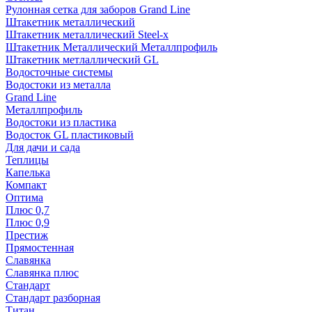
Рулонная сетка для заборов Grand Line
Штакетник металлический
Штакетник металлический Steel-x
Штакетник Металлический Металлпрофиль
Штакетник метлаллический GL
Водосточные системы
Водостоки из металла
Grand Line
Металлпрофиль
Водостоки из пластика
Водосток GL пластиковый
Для дачи и сада
Теплицы
Капелька
Компакт
Оптима
Плюс 0,7
Плюс 0,9
Престиж
Прямостенная
Славянка
Славянка плюс
Стандарт
Стандарт разборная
Титан