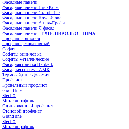
Фасадные панели
Фасадные панели BrickPanel
Фасадные панели Grand Line
Фасадные панели Royal-Stone
Фасадные панели Альта-Профиль
Фасадные панели Я-фасад
Фасадные панели ТЕХНОНИКОЛЬ ОПТИМА
Профиль волновой
Профиль декоративный
Софиты
Софиты виниловые
Софиты металлические
Фасадная плитка Hauberk
Фасадная система АМК
Термосайдинг Доломит
Профлист
Кровельный профлист
Grand line
Steel X
Металлпрофиль
Оцинкованный профлист
Стеновой профлист
Grand line
Steel X
Металлпрофиль