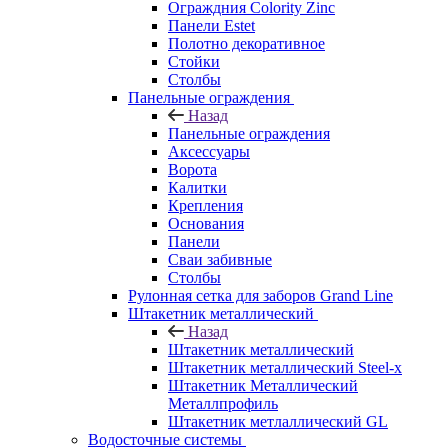
Ограждния Colority Zinc
Панели Estet
Полотно декоративное
Стойки
Столбы
Панельные ограждения
Назад
Панельные ограждения
Аксессуары
Ворота
Калитки
Крепления
Основания
Панели
Сваи забивные
Столбы
Рулонная сетка для заборов Grand Line
Штакетник металлический
Назад
Штакетник металлический
Штакетник металлический Steel-x
Штакетник Металлический
Металлпрофиль
Штакетник метлаллический GL
Водосточные системы