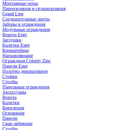
Монтажные пены
Пароизоляция и гидроизоляция
Grand Line
Соединительные ленты
Заборы и ограждения
Модульные ограждения
Ворота Estet
Заглушки
Калитки Estet
Кронштейны
Направляющие
Ограждния Colority Zinc
Панели Estet
Полотно декоративное
Стойки
Столбы
Панельные ограждения
Аксессуары
Ворота
Калитки
Крепления
Основания
Панели
Сваи забивные
Столбы