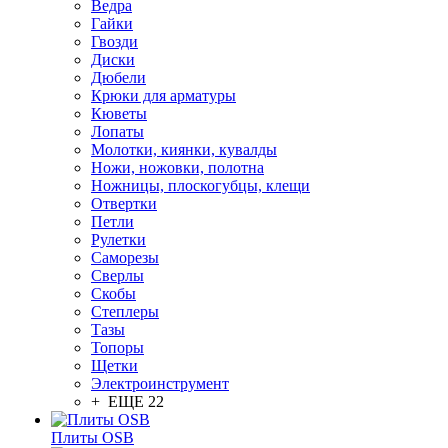
Ведра
Гайки
Гвозди
Диски
Дюбели
Крюки для арматуры
Кюветы
Лопаты
Молотки, киянки, кувалды
Ножи, ножовки, полотна
Ножницы, плоскогубцы, клещи
Отвертки
Петли
Рулетки
Саморезы
Сверлы
Скобы
Степлеры
Тазы
Топоры
Щетки
Электроинструмент
+ ЕЩЕ 22
Плиты OSB