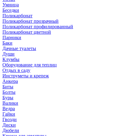
Умница
Беседки
Поликарбонат
Поликарбонат прозрачный
Поликарбонат профилированный
Поликарбонат цветной
Парники
Баки
Дачные туалеты
Души
Клумбы
Оборудование для теплиц
Отдых в саду
Инструметы и крепеж
Анкера
Биты
Болты
Буры
Валики
Ведра
Гайки
Гвозди
Диски
Дюбели
Крюки для арматуры