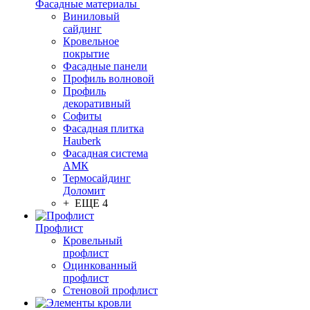
Фасадные материалы
Виниловый
сайдинг
Кровельное
покрытие
Фасадные панели
Профиль волновой
Профиль
декоративный
Софиты
Фасадная плитка
Hauberk
Фасадная система
АМК
Термосайдинг
Доломит
+ ЕЩЕ 4
Профлист
Кровельный
профлист
Оцинкованный
профлист
Стеновой профлист