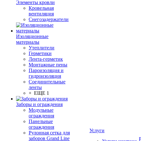
Элементы кровли
Кровельная
вентиляция
Снегозадержатели
Изоляционные
материалы
Утеплители
Герметики
Лента-герметик
Монтажные пены
Пароизоляция и
гидроизоляция
Соединительные
ленты
+ ЕЩЕ 1
Заборы и ограждения
Модульные
ограждения
Панельные
ограждения
Услуги
Рулонная сетка для
заборов Grand Line