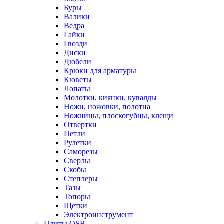
Буры
Валики
Ведра
Гайки
Гвозди
Диски
Дюбели
Крюки для арматуры
Кюветы
Лопаты
Молотки, киянки, кувалды
Ножи, ножовки, полотна
Ножницы, плоскогубцы, клещи
Отвертки
Петли
Рулетки
Саморезы
Сверлы
Скобы
Степлеры
Тазы
Топоры
Щетки
Электроинструмент
Плиты OSB