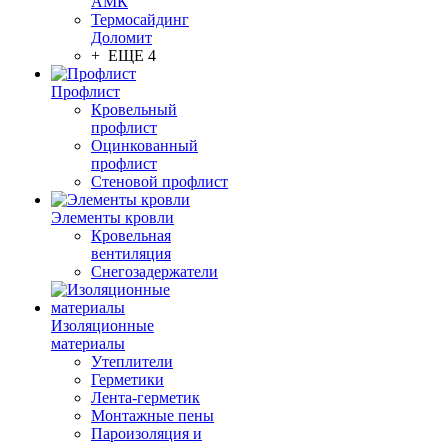
АМК
Термосайдинг
Доломит
+ ЕЩЕ 4
Профлист
Кровельный
профлист
Оцинкованный
профлист
Стеновой профлист
Элементы кровли
Кровельная
вентиляция
Снегозадержатели
Изоляционные
материалы
Утеплители
Герметики
Лента-герметик
Монтажные пены
Пароизоляция и