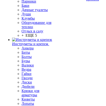
Парники
Баки
Дачные туалеты
Души
Клумбы
Оборудование для
теплиц
Отдых в саду
+ ЕЩЕ 5
Инструметы и крепеж
Анкера
Биты
Болты
Буры
Валики
Ведра
Гайки
Гвозди
Диски
Дюбели
Крюки для
арматуры
Кюветы
Лопаты