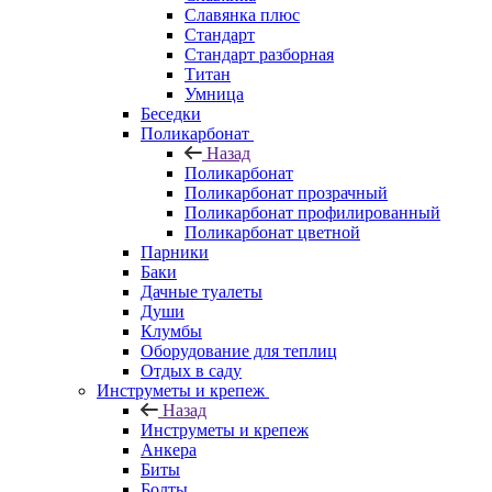
Славянка плюс
Стандарт
Стандарт разборная
Титан
Умница
Беседки
Поликарбонат
Назад
Поликарбонат
Поликарбонат прозрачный
Поликарбонат профилированный
Поликарбонат цветной
Парники
Баки
Дачные туалеты
Души
Клумбы
Оборудование для теплиц
Отдых в саду
Инструметы и крепеж
Назад
Инструметы и крепеж
Анкера
Биты
Болты