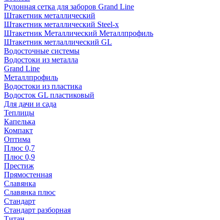
Рулонная сетка для заборов Grand Line
Штакетник металлический
Штакетник металлический Steel-x
Штакетник Металлический Металлпрофиль
Штакетник метлаллический GL
Водосточные системы
Водостоки из металла
Grand Line
Металлпрофиль
Водостоки из пластика
Водосток GL пластиковый
Для дачи и сада
Теплицы
Капелька
Компакт
Оптима
Плюс 0,7
Плюс 0,9
Престиж
Прямостенная
Славянка
Славянка плюс
Стандарт
Стандарт разборная
Титан