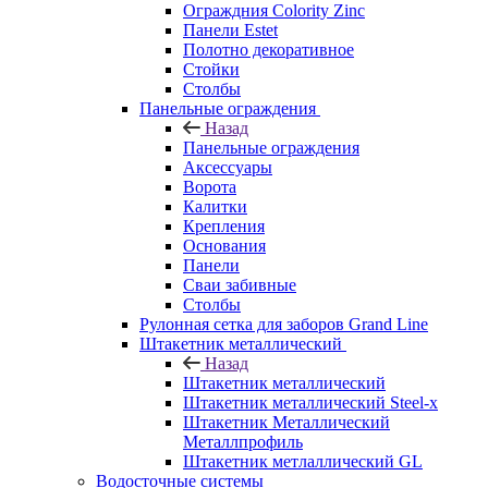
Ограждния Colority Zinc
Панели Estet
Полотно декоративное
Стойки
Столбы
Панельные ограждения
Назад
Панельные ограждения
Аксессуары
Ворота
Калитки
Крепления
Основания
Панели
Сваи забивные
Столбы
Рулонная сетка для заборов Grand Line
Штакетник металлический
Назад
Штакетник металлический
Штакетник металлический Steel-x
Штакетник Металлический
Металлпрофиль
Штакетник метлаллический GL
Водосточные системы