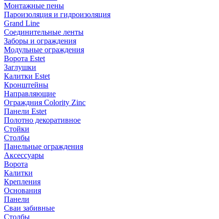
Монтажные пены
Пароизоляция и гидроизоляция
Grand Line
Соединительные ленты
Заборы и ограждения
Модульные ограждения
Ворота Estet
Заглушки
Калитки Estet
Кронштейны
Направляющие
Ограждния Colority Zinc
Панели Estet
Полотно декоративное
Стойки
Столбы
Панельные ограждения
Аксессуары
Ворота
Калитки
Крепления
Основания
Панели
Сваи забивные
Столбы