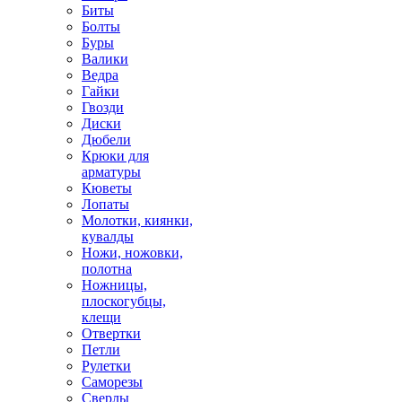
Биты
Болты
Буры
Валики
Ведра
Гайки
Гвозди
Диски
Дюбели
Крюки для
арматуры
Кюветы
Лопаты
Молотки, киянки,
кувалды
Ножи, ножовки,
полотна
Ножницы,
плоскогубцы,
клещи
Отвертки
Петли
Рулетки
Саморезы
Сверлы