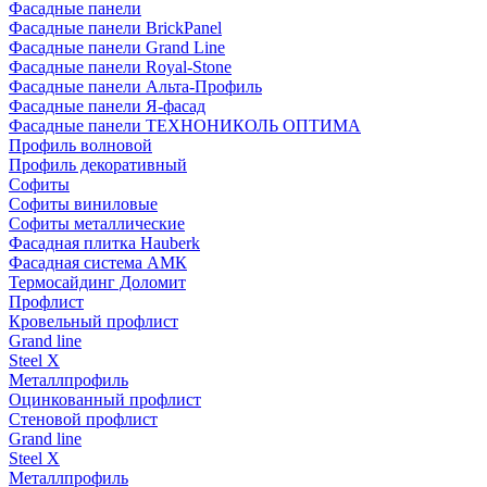
Фасадные панели
Фасадные панели BrickPanel
Фасадные панели Grand Line
Фасадные панели Royal-Stone
Фасадные панели Альта-Профиль
Фасадные панели Я-фасад
Фасадные панели ТЕХНОНИКОЛЬ ОПТИМА
Профиль волновой
Профиль декоративный
Софиты
Софиты виниловые
Софиты металлические
Фасадная плитка Hauberk
Фасадная система АМК
Термосайдинг Доломит
Профлист
Кровельный профлист
Grand line
Steel X
Металлпрофиль
Оцинкованный профлист
Стеновой профлист
Grand line
Steel X
Металлпрофиль