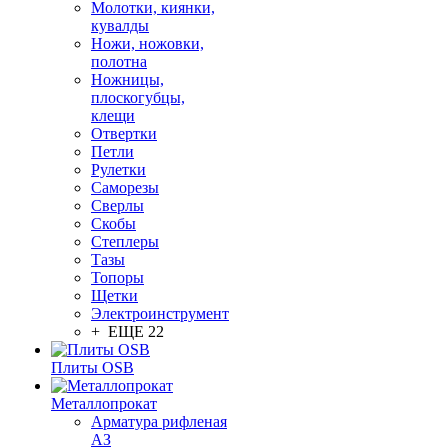
Молотки, киянки,
кувалды
Ножи, ножовки,
полотна
Ножницы,
плоскогубцы,
клещи
Отвертки
Петли
Рулетки
Саморезы
Сверлы
Скобы
Степлеры
Тазы
Топоры
Щетки
Электроинструмент
+ ЕЩЕ 22
Плиты OSB
Металлопрокат
Арматура рифленая
АЗ