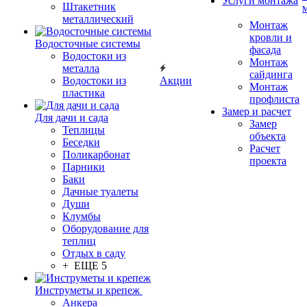
Услуги монтажа
Штакетник
металлический
Монтаж
кровли и
Водосточные системы
фасада
Водостоки из
Монтаж
металла
сайдинга
Водостоки из
Акции
Монтаж
пластика
профлиста
Замер и расчет
Для дачи и сада
Замер
Теплицы
объекта
Беседки
Расчет
Поликарбонат
проекта
Парники
Баки
Дачные туалеты
Души
Клумбы
Оборудование для
теплиц
Отдых в саду
+ ЕЩЕ 5
Инструметы и крепеж
Анкера