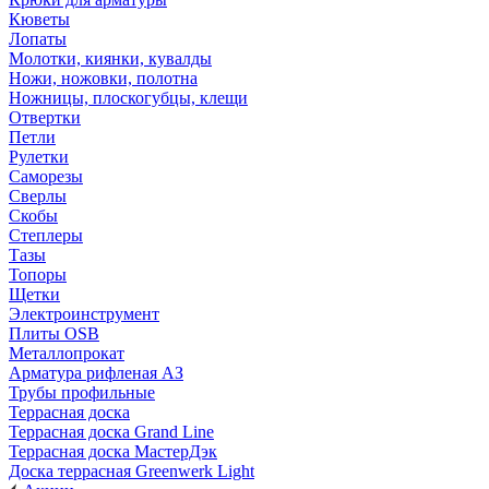
Кюветы
Лопаты
Молотки, киянки, кувалды
Ножи, ножовки, полотна
Ножницы, плоскогубцы, клещи
Отвертки
Петли
Рулетки
Саморезы
Сверлы
Скобы
Степлеры
Тазы
Топоры
Щетки
Электроинструмент
Плиты OSB
Металлопрокат
Арматура рифленая АЗ
Трубы профильные
Террасная доска
Террасная доска Grand Line
Террасная доска МастерДэк
Доска террасная Greenwerk Light