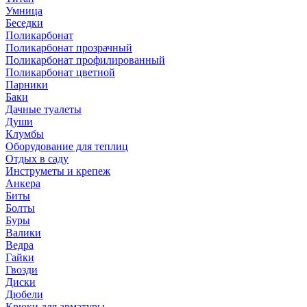
Умница
Беседки
Поликарбонат
Поликарбонат прозрачный
Поликарбонат профилированный
Поликарбонат цветной
Парники
Баки
Дачные туалеты
Души
Клумбы
Оборудование для теплиц
Отдых в саду
Инструметы и крепеж
Анкера
Биты
Болты
Буры
Валики
Ведра
Гайки
Гвозди
Диски
Дюбели
Крюки для арматуры