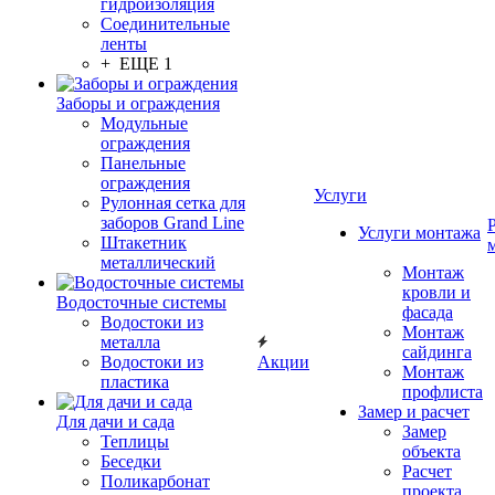
гидроизоляция
Соединительные
ленты
+ ЕЩЕ 1
Заборы и ограждения
Модульные
ограждения
Панельные
ограждения
Услуги
Рулонная сетка для
заборов Grand Line
Услуги монтажа
Штакетник
металлический
Монтаж
кровли и
Водосточные системы
фасада
Водостоки из
Монтаж
металла
сайдинга
Водостоки из
Акции
Монтаж
пластика
профлиста
Замер и расчет
Для дачи и сада
Замер
Теплицы
объекта
Беседки
Расчет
Поликарбонат
проекта