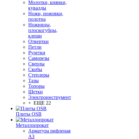
Молотки, киянки,
кувалды
Ножи, ножовки,
полотна
Ножницы,
плоскогубцы,
клещи
Отвертки
Петли
Рулетки
Саморезы
Сверлы
Скобы
Степлеры
Тазы
Топоры
Щетки
Электроинструмент
+ ЕЩЕ 22
Плиты OSB
Металлопрокат
Арматура рифленая
АЗ