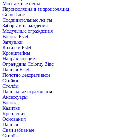
Монтажные пены
Пароизоляция и гидроизоляция
Grand Line
Соединительные ленты
Заборы и ограждения
Модульные ограждения
Ворота Estet
Заглушки
Калитки Estet
Кронштейны
Направляющие
Ограждния Colority Zinc
Панели Estet
Полотно декоративное
Стойки
Столбы
Панельные ограждения
Аксессуары
Ворота
Калитки
Крепления
Основания
Панели
Сваи забивные
Столбы