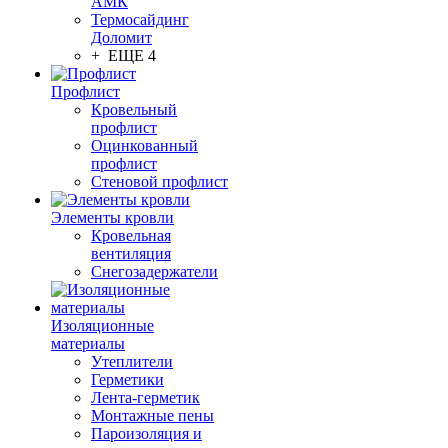
АМК
Термосайдинг
Доломит
+ ЕЩЕ 4
Профлист
Кровельный
профлист
Оцинкованный
профлист
Стеновой профлист
Элементы кровли
Кровельная
вентиляция
Снегозадержатели
Изоляционные
материалы
Утеплители
Герметики
Лента-герметик
Монтажные пены
Пароизоляция и