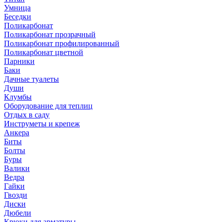
Умница
Беседки
Поликарбонат
Поликарбонат прозрачный
Поликарбонат профилированный
Поликарбонат цветной
Парники
Баки
Дачные туалеты
Души
Клумбы
Оборудование для теплиц
Отдых в саду
Инструметы и крепеж
Анкера
Биты
Болты
Буры
Валики
Ведра
Гайки
Гвозди
Диски
Дюбели
Крюки для арматуры