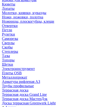
Кюветы
Лопаты
Молотки, киянки, кувалды
Ножи, ножовки, полотна
Ножницы, плоскогубцы, клещи
Отвертки
Петли
Рулетки
Саморезы
Сверлы
Скобы
Степлеры
Тазы
Топоры
Щетки
Электроинструмент
Плиты OSB
Металлопрокат
Арматура рифленая АЗ
Трубы профильные
Террасная доска
Террасная доска Grand Line
Террасная доска МастерДэк
Доска террасная Greenwerk Light