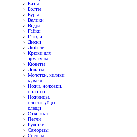
Биты
Болты
Буры
Валики
Ведра
Гайки
Гвозди
Диски
Дюбели
Крюки для
арматуры
Кюветы
Лопаты
Молотки, киянки,
кувалды
Ножи, ножовки,
полотна
Ножницы,
плоскогубцы,
клещи
Отвертки
Петли
Рулетки
Саморезы
Сверлы