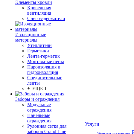
Элементы кровли
Кровельная
вентиляция
Снегозадержатели
Изоляционные
материалы
Утеплители
Герметики
Лента-герметик
Монтажные пены
Пароизоляция и
гидроизоляция
Соединительные
ленты
+ ЕЩЕ 1
Заборы и ограждения
Модульные
ограждения
Панельные
ограждения
Услуги
Рулонная сетка для
заборов Grand Line