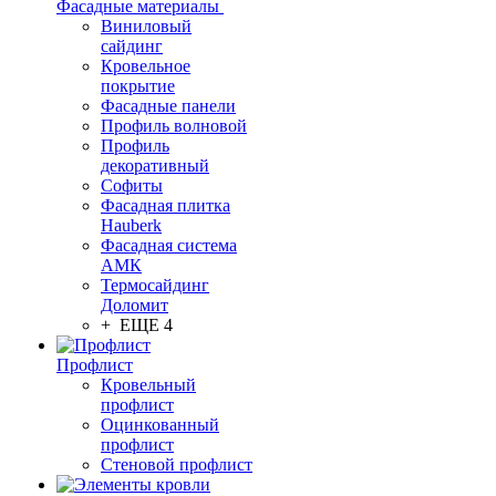
Фасадные материалы
Виниловый
сайдинг
Кровельное
покрытие
Фасадные панели
Профиль волновой
Профиль
декоративный
Софиты
Фасадная плитка
Hauberk
Фасадная система
АМК
Термосайдинг
Доломит
+ ЕЩЕ 4
Профлист
Кровельный
профлист
Оцинкованный
профлист
Стеновой профлист