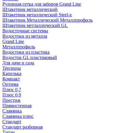
Рулонная сетка для заборов Grand Line
Штакетник металлический
Штакетник металлический Steel-x
Штакетник Металлический Металлпрофиль
Штакетник метлаллический GL
Водосточные системы
Водостоки из металла
Grand Line
Металлпрофиль
Водостоки из пластика
Водосток GL пластиковый
Для дачи и сада
Теплицы
Капелька
Компакт
Оптима
Плюс 0,7
Плюс 0,9
Престиж
Прямостенная
Славянка
Славянка плюс
Стандарт
Стандарт разборная
Титан