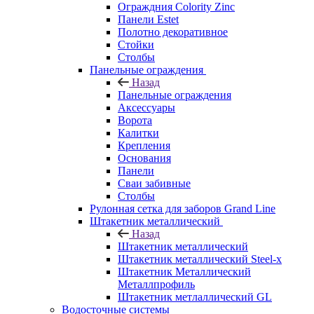
Ограждния Colority Zinc
Панели Estet
Полотно декоративное
Стойки
Столбы
Панельные ограждения
Назад
Панельные ограждения
Аксессуары
Ворота
Калитки
Крепления
Основания
Панели
Сваи забивные
Столбы
Рулонная сетка для заборов Grand Line
Штакетник металлический
Назад
Штакетник металлический
Штакетник металлический Steel-x
Штакетник Металлический
Металлпрофиль
Штакетник метлаллический GL
Водосточные системы