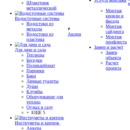
Услуги монтажа
Штакетник
металлический
Монтаж
кровли и
Водосточные системы
фасада
Водостоки из
Монтаж
металла
сайдинга
Водостоки из
Акции
Монтаж
пластика
профлиста
Замер и расчет
Для дачи и сада
Замер
Теплицы
объекта
Беседки
Расчет
Поликарбонат
проекта
Парники
Баки
Дачные туалеты
Души
Клумбы
Оборудование для
теплиц
Отдых в саду
+ ЕЩЕ 5
Инструметы и крепеж
Анкера