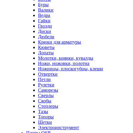
Буры
Валики
Ведра
Гайки
Гвозди
Диски
Дюбели
Крюки для арматуры
Кюветы
Лопаты
Молотки, киянки, кувалды
Ножи, ножовки, полотна
Ножницы, плоскогубцы, клещи
Отвертки
Петли
Рулетки
Саморезы
Сверлы
Скобы
Степлеры
Тазы
Топоры
Щетки
Электроинструмент
Плиты OSB