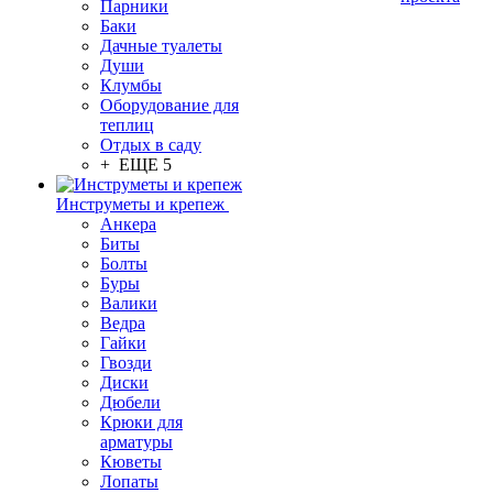
Парники
Баки
Дачные туалеты
Души
Клумбы
Оборудование для
теплиц
Отдых в саду
+ ЕЩЕ 5
Инструметы и крепеж
Анкера
Биты
Болты
Буры
Валики
Ведра
Гайки
Гвозди
Диски
Дюбели
Крюки для
арматуры
Кюветы
Лопаты