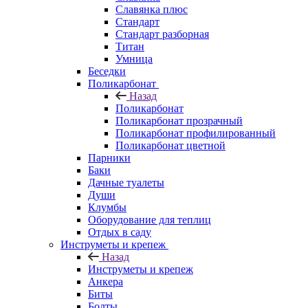
Славянка плюс
Стандарт
Стандарт разборная
Титан
Умница
Беседки
Поликарбонат
Назад
Поликарбонат
Поликарбонат прозрачный
Поликарбонат профилированный
Поликарбонат цветной
Парники
Баки
Дачные туалеты
Души
Клумбы
Оборудование для теплиц
Отдых в саду
Инструметы и крепеж
Назад
Инструметы и крепеж
Анкера
Биты
Болты