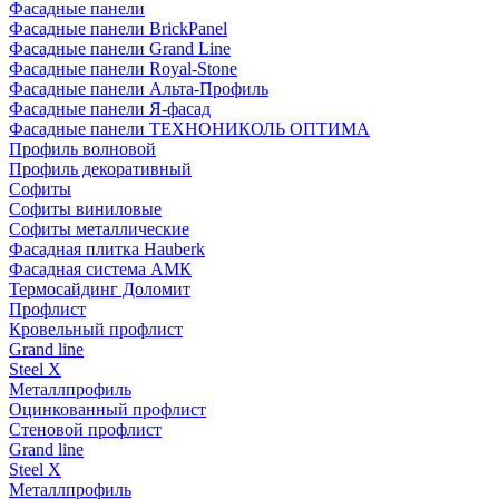
Фасадные панели
Фасадные панели BrickPanel
Фасадные панели Grand Line
Фасадные панели Royal-Stone
Фасадные панели Альта-Профиль
Фасадные панели Я-фасад
Фасадные панели ТЕХНОНИКОЛЬ ОПТИМА
Профиль волновой
Профиль декоративный
Софиты
Софиты виниловые
Софиты металлические
Фасадная плитка Hauberk
Фасадная система АМК
Термосайдинг Доломит
Профлист
Кровельный профлист
Grand line
Steel X
Металлпрофиль
Оцинкованный профлист
Стеновой профлист
Grand line
Steel X
Металлпрофиль