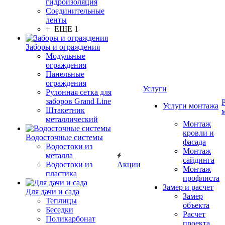
гидроизоляция
Соединительные
ленты
+ ЕЩЕ 1
Заборы и ограждения
Модульные
ограждения
Панельные
ограждения
Услуги
Рулонная сетка для
заборов Grand Line
Услуги монтажа
Штакетник
металлический
Монтаж
кровли и
Водосточные системы
фасада
Водостоки из
Монтаж
металла
сайдинга
Водостоки из
Акции
Монтаж
пластика
профлиста
Замер и расчет
Для дачи и сада
Замер
Теплицы
объекта
Беседки
Расчет
Поликарбонат
проекта