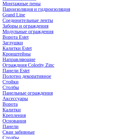
Монтажные пены
Пароизоляция и гидроизоляция
Grand Line
Соединительные ленты
Заборы и ограждения
Модульные ограждения
Ворота Estet
Заглушки
Калитки Estet
Кронштейны
Направляющие
Ограждния Colority Zinc
Панели Estet
Полотно декоративное
Стойки
Столбы
Панельные ограждения
Аксессуары
Ворота
Калитки
Крепления
Основания
Панели
Сваи забивные
Столбы