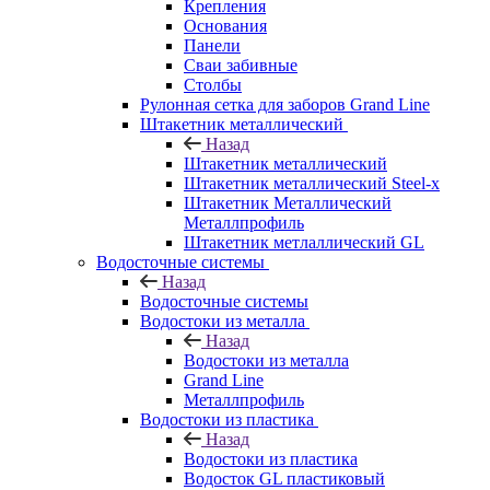
Крепления
Основания
Панели
Сваи забивные
Столбы
Рулонная сетка для заборов Grand Line
Штакетник металлический
Назад
Штакетник металлический
Штакетник металлический Steel-x
Штакетник Металлический
Металлпрофиль
Штакетник метлаллический GL
Водосточные системы
Назад
Водосточные системы
Водостоки из металла
Назад
Водостоки из металла
Grand Line
Металлпрофиль
Водостоки из пластика
Назад
Водостоки из пластика
Водосток GL пластиковый