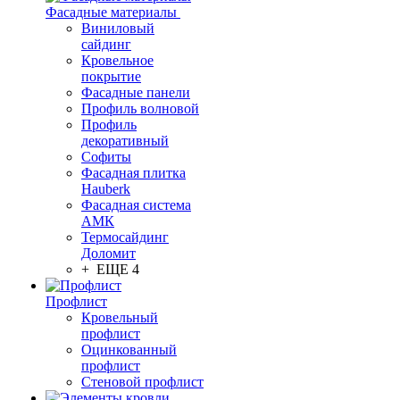
Фасадные материалы
Виниловый
сайдинг
Кровельное
покрытие
Фасадные панели
Профиль волновой
Профиль
декоративный
Софиты
Фасадная плитка
Hauberk
Фасадная система
АМК
Термосайдинг
Доломит
+ ЕЩЕ 4
Профлист
Кровельный
профлист
Оцинкованный
профлист
Стеновой профлист