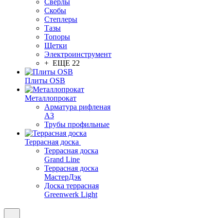
Сверлы
Скобы
Степлеры
Тазы
Топоры
Щетки
Электроинструмент
+ ЕЩЕ 22
Плиты OSB
Металлопрокат
Арматура рифленая
АЗ
Трубы профильные
Террасная доска
Террасная доска
Grand Line
Террасная доска
МастерДэк
Доска террасная
Greenwerk Light