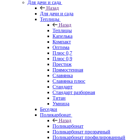
Для дачи и сада
Назад
Для дачи и сада
Теплицы
Назад
Теплицы
Капелька
Компакт
Оптима
Плюс 0,7
Плюс 0,9
Престиж
Прямостенная
Славянка
Славянка плюс
Стандарт
Стандарт разборная
Титан
Умница
Беседки
Поликарбонат
Назад
Поликарбонат
Поликарбонат прозрачный
Поликарбонат профилированный