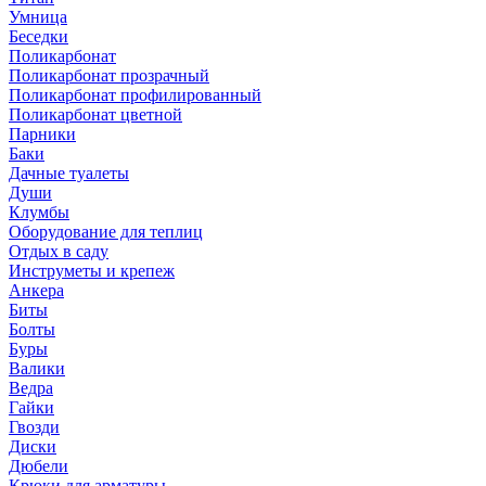
Умница
Беседки
Поликарбонат
Поликарбонат прозрачный
Поликарбонат профилированный
Поликарбонат цветной
Парники
Баки
Дачные туалеты
Души
Клумбы
Оборудование для теплиц
Отдых в саду
Инструметы и крепеж
Анкера
Биты
Болты
Буры
Валики
Ведра
Гайки
Гвозди
Диски
Дюбели
Крюки для арматуры