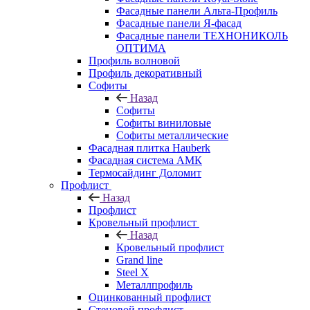
Фасадные панели Альта-Профиль
Фасадные панели Я-фасад
Фасадные панели ТЕХНОНИКОЛЬ
ОПТИМА
Профиль волновой
Профиль декоративный
Софиты
Назад
Софиты
Софиты виниловые
Софиты металлические
Фасадная плитка Hauberk
Фасадная система АМК
Термосайдинг Доломит
Профлист
Назад
Профлист
Кровельный профлист
Назад
Кровельный профлист
Grand line
Steel X
Металлпрофиль
Оцинкованный профлист
Стеновой профлист