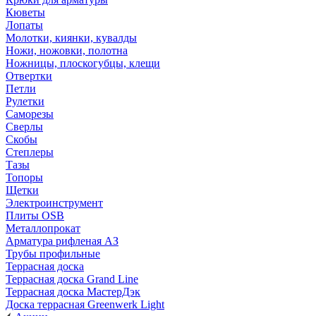
Кюветы
Лопаты
Молотки, киянки, кувалды
Ножи, ножовки, полотна
Ножницы, плоскогубцы, клещи
Отвертки
Петли
Рулетки
Саморезы
Сверлы
Скобы
Степлеры
Тазы
Топоры
Щетки
Электроинструмент
Плиты OSB
Металлопрокат
Арматура рифленая АЗ
Трубы профильные
Террасная доска
Террасная доска Grand Line
Террасная доска МастерДэк
Доска террасная Greenwerk Light