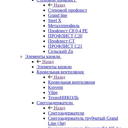
Назад
Стеновой профлист
Grand line
Steel X
Металлпрофиль
Профлист С8 0,4 РЕ
ПРОФЛИСТ С20
Профлист СТ
ПРОФЛИСТ С21
Сельский Zn
Элементы кровли
Назад
Элементы кровли
Кровельная вентиляция
Назад
Кровельная вентиляция
Krovent
Vilpe
ТехноНИКОЛЬ
Снегозадержатели
Назад
Снегозадержатели
Снегозадержатель трубчатый Grand
Line (3м)