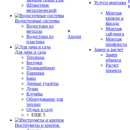
Услуги монтажа
Штакетник
металлический
Монтаж
кровли и
Водосточные системы
фасада
Водостоки из
Монтаж
металла
сайдинга
Водостоки из
Акции
Монтаж
пластика
профлиста
Замер и расчет
Для дачи и сада
Замер
Теплицы
объекта
Беседки
Расчет
Поликарбонат
проекта
Парники
Баки
Дачные туалеты
Души
Клумбы
Оборудование для
теплиц
Отдых в саду
+ ЕЩЕ 5
Инструметы и крепеж