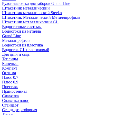
Рулонная сетка для заборов Grand Line
Штакетник металлический
Штакетник металлический Steel-x
Штакетник Металлический Металлпрофиль
Штакетник метлаллический GL
Водосточные системы
Водостоки из металла
Grand Line
Металлпрофиль
Водостоки из пластика
Водосток GL пластиковый
Для дачи и сада
Теплицы
Капелька
Компакт
Оптима
Плюс 0,7
Плюс 0,9
Престиж
Прямостенная
Славянка
Славянка плюс
Стандарт
Стандарт разборная
Титан