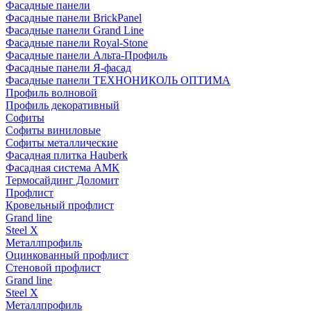
Фасадные панели
Фасадные панели BrickPanel
Фасадные панели Grand Line
Фасадные панели Royal-Stone
Фасадные панели Альта-Профиль
Фасадные панели Я-фасад
Фасадные панели ТЕХНОНИКОЛЬ ОПТИМА
Профиль волновой
Профиль декоративный
Софиты
Софиты виниловые
Софиты металлические
Фасадная плитка Hauberk
Фасадная система АМК
Термосайдинг Доломит
Профлист
Кровельный профлист
Grand line
Steel X
Металлпрофиль
Оцинкованный профлист
Стеновой профлист
Grand line
Steel X
Металлпрофиль