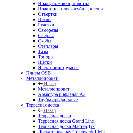
Ножи, ножовки, полотна
Ножницы, плоскогубцы, клещи
Отвертки
Петли
Рулетки
Саморезы
Сверлы
Скобы
Степлеры
Тазы
Топоры
Щетки
Электроинструмент
Плиты OSB
Металлопрокат
Назад
Металлопрокат
Арматура рифленая АЗ
Трубы профильные
Террасная доска
Назад
Террасная доска
Террасная доска Grand Line
Террасная доска МастерДэк
Доска террасная Greenwerk Light