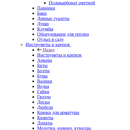
Поликарбонат цветной
Парники
Баки
Дачные туалеты
Души
Клумбы
Оборудование для теплиц
Отдых в саду
Инструметы и крепеж
Назад
Инструметы и крепеж
Анкера
Биты
Болты
Буры
Валики
Ведра
Гайки
Гвозди
Диски
Дюбели
Крюки для арматуры
Кюветы
Лопаты
Молотки, киянки, кувалды