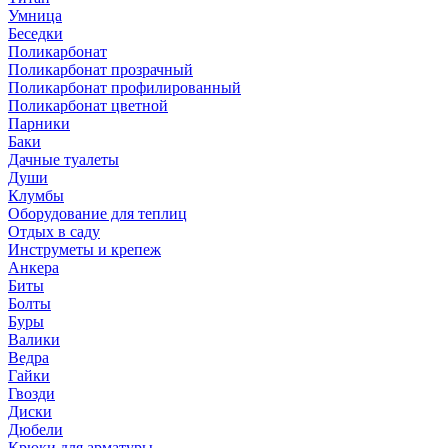
Умница
Беседки
Поликарбонат
Поликарбонат прозрачный
Поликарбонат профилированный
Поликарбонат цветной
Парники
Баки
Дачные туалеты
Души
Клумбы
Оборудование для теплиц
Отдых в саду
Инструметы и крепеж
Анкера
Биты
Болты
Буры
Валики
Ведра
Гайки
Гвозди
Диски
Дюбели
Крюки для арматуры