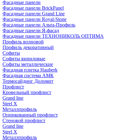
Фасадные панели
Фасадные панели BrickPanel
Фасадные панели Grand Line
Фасадные панели Royal-Stone
Фасадные панели Альта-Профиль
Фасадные панели Я-фасад
Фасадные панели ТЕХНОНИКОЛЬ ОПТИМА
Профиль волновой
Профиль декоративный
Софиты
Софиты виниловые
Софиты металлические
Фасадная плитка Hauberk
Фасадная система АМК
Термосайдинг Доломит
Профлист
Кровельный профлист
Grand line
Steel X
Металлпрофиль
Оцинкованный профлист
Стеновой профлист
Grand line
Steel X
Металлпрофиль