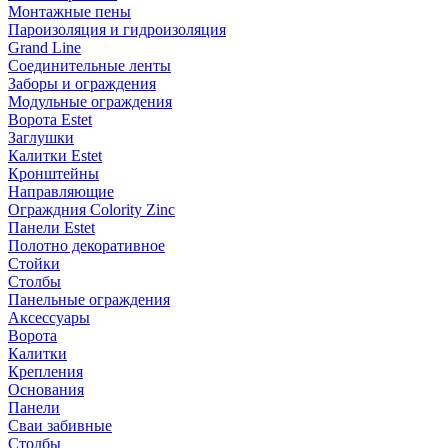
Монтажные пены
Пароизоляция и гидроизоляция
Grand Line
Соединительные ленты
Заборы и ограждения
Модульные ограждения
Ворота Estet
Заглушки
Калитки Estet
Кронштейны
Направляющие
Ограждния Colority Zinc
Панели Estet
Полотно декоративное
Стойки
Столбы
Панельные ограждения
Аксессуары
Ворота
Калитки
Крепления
Основания
Панели
Сваи забивные
Столбы