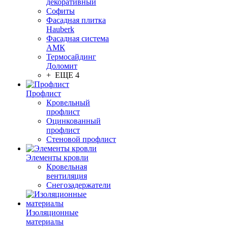
декоративный
Софиты
Фасадная плитка
Hauberk
Фасадная система
АМК
Термосайдинг
Доломит
+ ЕЩЕ 4
Профлист
Кровельный
профлист
Оцинкованный
профлист
Стеновой профлист
Элементы кровли
Кровельная
вентиляция
Снегозадержатели
Изоляционные
материалы