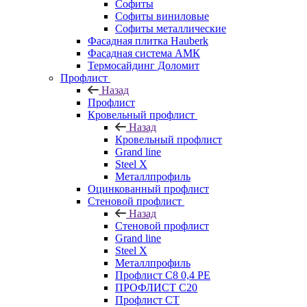
Софиты
Софиты виниловые
Софиты металлические
Фасадная плитка Hauberk
Фасадная система АМК
Термосайдинг Доломит
Профлист
Назад
Профлист
Кровельный профлист
Назад
Кровельный профлист
Grand line
Steel X
Металлпрофиль
Оцинкованный профлист
Стеновой профлист
Назад
Стеновой профлист
Grand line
Steel X
Металлпрофиль
Профлист С8 0,4 РЕ
ПРОФЛИСТ С20
Профлист СТ