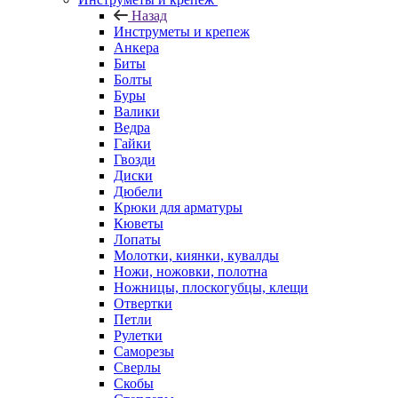
Назад
Инструметы и крепеж
Анкера
Биты
Болты
Буры
Валики
Ведра
Гайки
Гвозди
Диски
Дюбели
Крюки для арматуры
Кюветы
Лопаты
Молотки, киянки, кувалды
Ножи, ножовки, полотна
Ножницы, плоскогубцы, клещи
Отвертки
Петли
Рулетки
Саморезы
Сверлы
Скобы