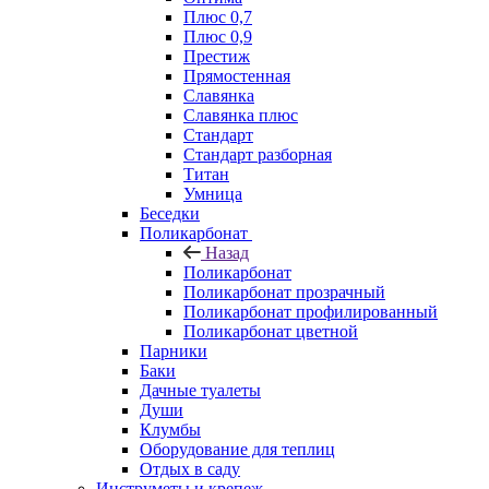
Плюс 0,7
Плюс 0,9
Престиж
Прямостенная
Славянка
Славянка плюс
Стандарт
Стандарт разборная
Титан
Умница
Беседки
Поликарбонат
Назад
Поликарбонат
Поликарбонат прозрачный
Поликарбонат профилированный
Поликарбонат цветной
Парники
Баки
Дачные туалеты
Души
Клумбы
Оборудование для теплиц
Отдых в саду
Инструметы и крепеж