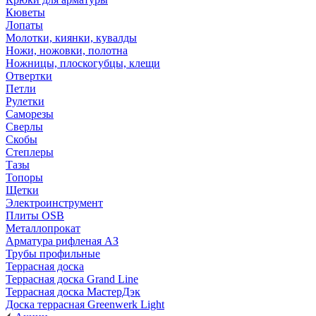
Кюветы
Лопаты
Молотки, киянки, кувалды
Ножи, ножовки, полотна
Ножницы, плоскогубцы, клещи
Отвертки
Петли
Рулетки
Саморезы
Сверлы
Скобы
Степлеры
Тазы
Топоры
Щетки
Электроинструмент
Плиты OSB
Металлопрокат
Арматура рифленая АЗ
Трубы профильные
Террасная доска
Террасная доска Grand Line
Террасная доска МастерДэк
Доска террасная Greenwerk Light