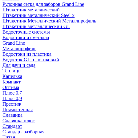
Рулонная сетка для заборов Grand Line
Штакетник металлический
Штакетник металлический Steel-x
Штакетник Металлический Металлпрофиль
Штакетник метлаллический GL
Водосточные системы
Водостоки из металла
Grand Line
Металлпрофиль
Водостоки из пластика
Водосток GL пластиковый
Для дачи и сада
Теплицы
Капелька
Компакт
Оптима
Плюс 0,7
Плюс 0,9
Престиж
Прямостенная
Славянка
Славянка плюс
Стандарт
Стандарт разборная
Титан