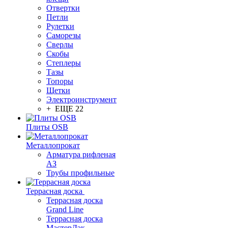
Отвертки
Петли
Рулетки
Саморезы
Сверлы
Скобы
Степлеры
Тазы
Топоры
Щетки
Электроинструмент
+ ЕЩЕ 22
Плиты OSB
Металлопрокат
Арматура рифленая
АЗ
Трубы профильные
Террасная доска
Террасная доска
Grand Line
Террасная доска
МастерДэк