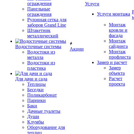
ограждения
Услуги
Панельные
Услуги монтажа
ограждения
Рулонная сетка для
Монтаж
заборов Grand Line
кровли и
Штакетник
фасада
металлический
Монтаж
сайдинга
Водосточные системы
Акции
Монтаж
Водостоки из
профлиста
металла
Замер и расчет
Водостоки из
Замер
пластика
объекта
Расчет
Для дачи и сада
проекта
Теплицы
Беседки
Поликарбонат
Парники
Баки
Дачные туалеты
Души
Клумбы
Оборудование для
теплиц