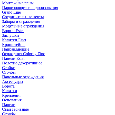
Монтажные пены
Пароизоляция и гидроизоляция
Grand Line
Соединительные ленты
Заборы и ограждения
Модульные ограждения
Ворота Estet
Заглушки
Калитки Estet
Кронштейны
Направляющие
Ограждния Colority Zinc
Панели Estet
Полотно декоративное
Стойки
Столбы
Панельные ограждения
Аксессуары
Ворота
Калитки
Крепления
Основания
Панели
Сваи забивные
Столбы