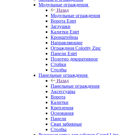
Модульные ограждения
Назад
Модульные ограждения
Ворота Estet
Заглушки
Калитки Estet
Кронштейны
Направляющие
Ограждния Colority Zinc
Панели Estet
Полотно декоративное
Стойки
Столбы
Панельные ограждения
Назад
Панельные ограждения
Аксессуары
Ворота
Калитки
Крепления
Основания
Панели
Сваи забивные
Столбы
Рулонная сетка для заборов Grand Line