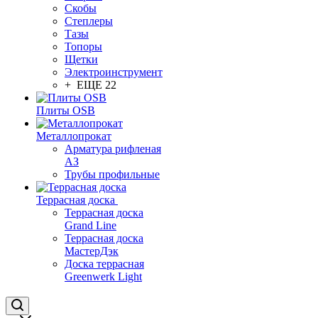
Скобы
Степлеры
Тазы
Топоры
Щетки
Электроинструмент
+ ЕЩЕ 22
Плиты OSB
Металлопрокат
Арматура рифленая
АЗ
Трубы профильные
Террасная доска
Террасная доска
Grand Line
Террасная доска
МастерДэк
Доска террасная
Greenwerk Light