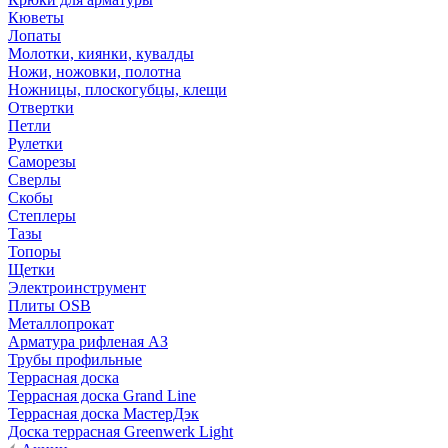
Кюветы
Лопаты
Молотки, киянки, кувалды
Ножи, ножовки, полотна
Ножницы, плоскогубцы, клещи
Отвертки
Петли
Рулетки
Саморезы
Сверлы
Скобы
Степлеры
Тазы
Топоры
Щетки
Электроинструмент
Плиты OSB
Металлопрокат
Арматура рифленая АЗ
Трубы профильные
Террасная доска
Террасная доска Grand Line
Террасная доска МастерДэк
Доска террасная Greenwerk Light