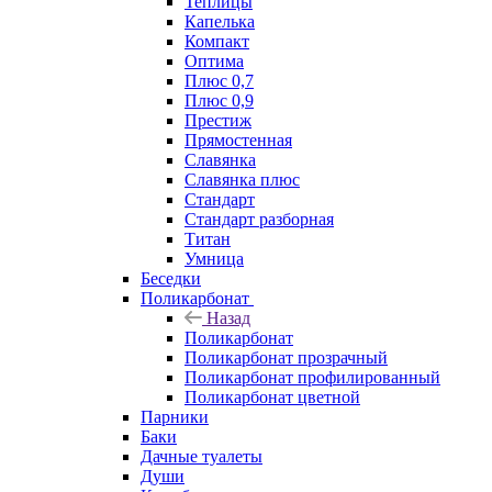
Теплицы
Капелька
Компакт
Оптима
Плюс 0,7
Плюс 0,9
Престиж
Прямостенная
Славянка
Славянка плюс
Стандарт
Стандарт разборная
Титан
Умница
Беседки
Поликарбонат
Назад
Поликарбонат
Поликарбонат прозрачный
Поликарбонат профилированный
Поликарбонат цветной
Парники
Баки
Дачные туалеты
Души