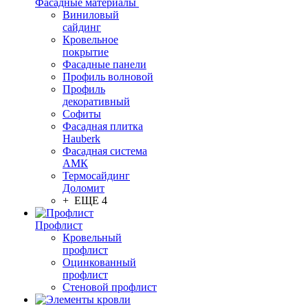
Фасадные материалы
Виниловый
сайдинг
Кровельное
покрытие
Фасадные панели
Профиль волновой
Профиль
декоративный
Софиты
Фасадная плитка
Hauberk
Фасадная система
АМК
Термосайдинг
Доломит
+ ЕЩЕ 4
Профлист
Кровельный
профлист
Оцинкованный
профлист
Стеновой профлист