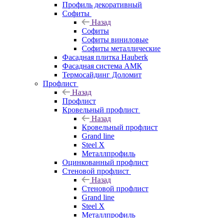
Профиль декоративный
Софиты
Назад
Софиты
Софиты виниловые
Софиты металлические
Фасадная плитка Hauberk
Фасадная система АМК
Термосайдинг Доломит
Профлист
Назад
Профлист
Кровельный профлист
Назад
Кровельный профлист
Grand line
Steel X
Металлпрофиль
Оцинкованный профлист
Стеновой профлист
Назад
Стеновой профлист
Grand line
Steel X
Металлпрофиль