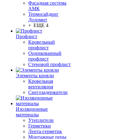
Фасадная система
АМК
Термосайдинг
Доломит
+ ЕЩЕ 4
Профлист
Кровельный
профлист
Оцинкованный
профлист
Стеновой профлист
Элементы кровли
Кровельная
вентиляция
Снегозадержатели
Изоляционные
материалы
Утеплители
Герметики
Лента-герметик
Монтажные пены