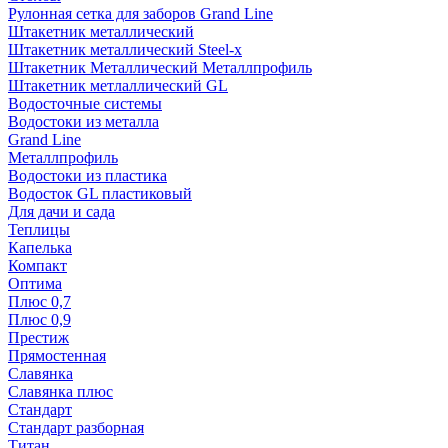
Рулонная сетка для заборов Grand Line
Штакетник металлический
Штакетник металлический Steel-x
Штакетник Металлический Металлпрофиль
Штакетник метлаллический GL
Водосточные системы
Водостоки из металла
Grand Line
Металлпрофиль
Водостоки из пластика
Водосток GL пластиковый
Для дачи и сада
Теплицы
Капелька
Компакт
Оптима
Плюс 0,7
Плюс 0,9
Престиж
Прямостенная
Славянка
Славянка плюс
Стандарт
Стандарт разборная
Титан