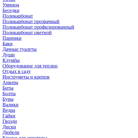
Умница
Беседки
Поликарбонат
Поликарбонат прозрачный
Поликарбонат профилированный
Поликарбонат цветной
Парники
Баки
Дачные туалеты
Души
Клумбы
Оборудование для теплиц
Отдых в саду
Инструметы и крепеж
Анкера
Биты
Болты
Буры
Валики
Ведра
Гайки
Гвозди
Диски
Дюбели
Крюки для арматуры