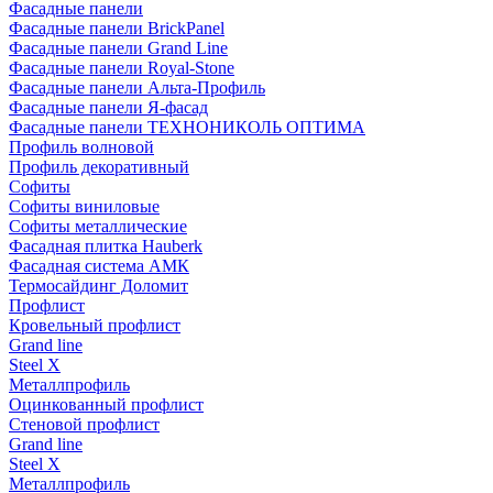
Фасадные панели
Фасадные панели BrickPanel
Фасадные панели Grand Line
Фасадные панели Royal-Stone
Фасадные панели Альта-Профиль
Фасадные панели Я-фасад
Фасадные панели ТЕХНОНИКОЛЬ ОПТИМА
Профиль волновой
Профиль декоративный
Софиты
Софиты виниловые
Софиты металлические
Фасадная плитка Hauberk
Фасадная система АМК
Термосайдинг Доломит
Профлист
Кровельный профлист
Grand line
Steel X
Металлпрофиль
Оцинкованный профлист
Стеновой профлист
Grand line
Steel X
Металлпрофиль