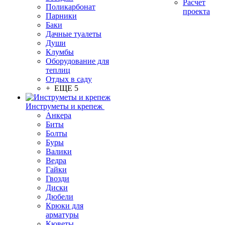
Расчет
Поликарбонат
проекта
Парники
Баки
Дачные туалеты
Души
Клумбы
Оборудование для
теплиц
Отдых в саду
+ ЕЩЕ 5
Инструметы и крепеж
Анкера
Биты
Болты
Буры
Валики
Ведра
Гайки
Гвозди
Диски
Дюбели
Крюки для
арматуры
Кюветы