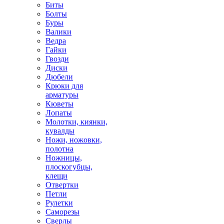
Биты
Болты
Буры
Валики
Ведра
Гайки
Гвозди
Диски
Дюбели
Крюки для
арматуры
Кюветы
Лопаты
Молотки, киянки,
кувалды
Ножи, ножовки,
полотна
Ножницы,
плоскогубцы,
клещи
Отвертки
Петли
Рулетки
Саморезы
Сверлы