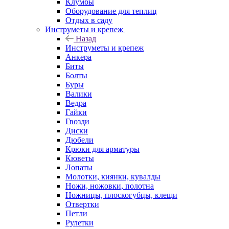
Клумбы
Оборудование для теплиц
Отдых в саду
Инструметы и крепеж
Назад
Инструметы и крепеж
Анкера
Биты
Болты
Буры
Валики
Ведра
Гайки
Гвозди
Диски
Дюбели
Крюки для арматуры
Кюветы
Лопаты
Молотки, киянки, кувалды
Ножи, ножовки, полотна
Ножницы, плоскогубцы, клещи
Отвертки
Петли
Рулетки