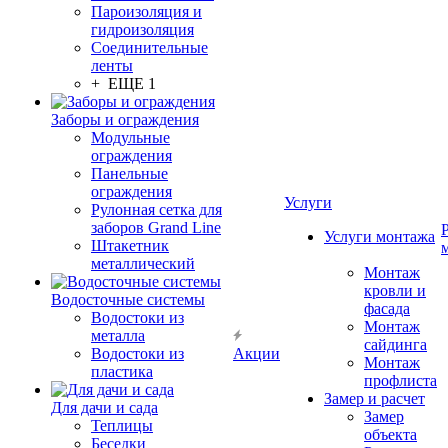
Пароизоляция и
гидроизоляция
Соединительные
ленты
+ ЕЩЕ 1
Заборы и ограждения
Модульные
ограждения
Панельные
ограждения
Услуги
Рулонная сетка для
заборов Grand Line
Услуги монтажа
Штакетник
металлический
Монтаж
кровли и
Водосточные системы
фасада
Водостоки из
Монтаж
металла
сайдинга
Водостоки из
Акции
Монтаж
пластика
профлиста
Замер и расчет
Для дачи и сада
Замер
Теплицы
объекта
Беседки