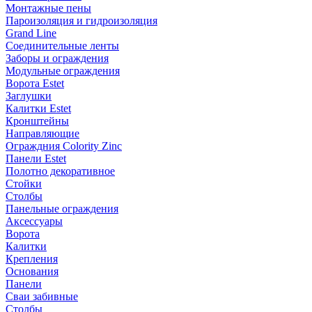
Монтажные пены
Пароизоляция и гидроизоляция
Grand Line
Соединительные ленты
Заборы и ограждения
Модульные ограждения
Ворота Estet
Заглушки
Калитки Estet
Кронштейны
Направляющие
Ограждния Colority Zinc
Панели Estet
Полотно декоративное
Стойки
Столбы
Панельные ограждения
Аксессуары
Ворота
Калитки
Крепления
Основания
Панели
Сваи забивные
Столбы