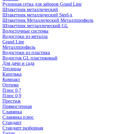
Рулонная сетка для заборов Grand Line
Штакетник металлический
Штакетник металлический Steel-x
Штакетник Металлический Металлпрофиль
Штакетник метлаллический GL
Водосточные системы
Водостоки из металла
Grand Line
Металлпрофиль
Водостоки из пластика
Водосток GL пластиковый
Для дачи и сада
Теплицы
Капелька
Компакт
Оптима
Плюс 0,7
Плюс 0,9
Престиж
Прямостенная
Славянка
Славянка плюс
Стандарт
Стандарт разборная
Титан