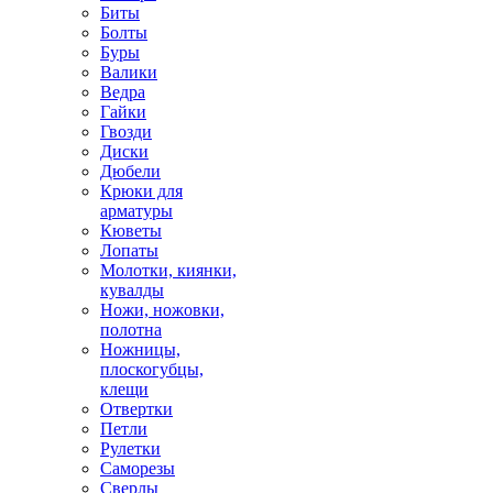
Биты
Болты
Буры
Валики
Ведра
Гайки
Гвозди
Диски
Дюбели
Крюки для
арматуры
Кюветы
Лопаты
Молотки, киянки,
кувалды
Ножи, ножовки,
полотна
Ножницы,
плоскогубцы,
клещи
Отвертки
Петли
Рулетки
Саморезы
Сверлы