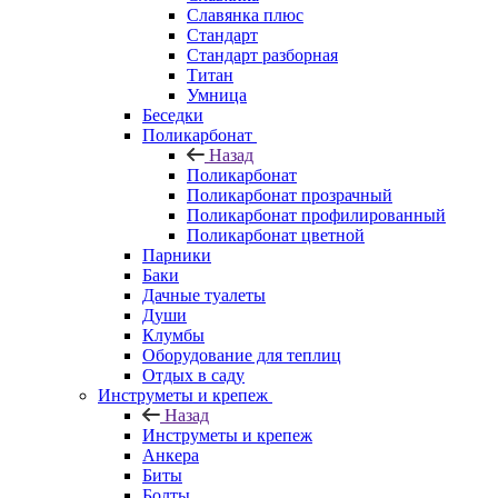
Славянка плюс
Стандарт
Стандарт разборная
Титан
Умница
Беседки
Поликарбонат
Назад
Поликарбонат
Поликарбонат прозрачный
Поликарбонат профилированный
Поликарбонат цветной
Парники
Баки
Дачные туалеты
Души
Клумбы
Оборудование для теплиц
Отдых в саду
Инструметы и крепеж
Назад
Инструметы и крепеж
Анкера
Биты
Болты