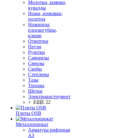
Молотки, киянки,
кувалды
Ножи, ножовки,
полотна
Ножницы,
плоскогубцы,
клещи
Отвертки
Петли
Рулетки
Саморезы
Сверлы
Скобы
Степлеры
Тазы
Топоры
Щетки
Электроинструмент
+ ЕЩЕ 22
Плиты OSB
Металлопрокат
Арматура рифленая
АЗ