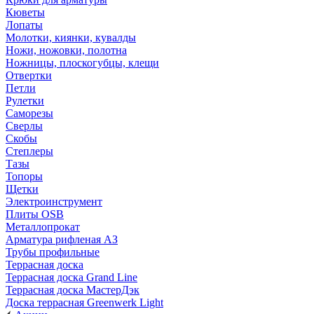
Кюветы
Лопаты
Молотки, киянки, кувалды
Ножи, ножовки, полотна
Ножницы, плоскогубцы, клещи
Отвертки
Петли
Рулетки
Саморезы
Сверлы
Скобы
Степлеры
Тазы
Топоры
Щетки
Электроинструмент
Плиты OSB
Металлопрокат
Арматура рифленая АЗ
Трубы профильные
Террасная доска
Террасная доска Grand Line
Террасная доска МастерДэк
Доска террасная Greenwerk Light