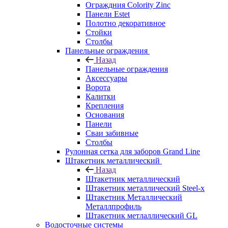
Ограждния Colority Zinc
Панели Estet
Полотно декоративное
Стойки
Столбы
Панельные ограждения
Назад
Панельные ограждения
Аксессуары
Ворота
Калитки
Крепления
Основания
Панели
Сваи забивные
Столбы
Рулонная сетка для заборов Grand Line
Штакетник металлический
Назад
Штакетник металлический
Штакетник металлический Steel-x
Штакетник Металлический
Металлпрофиль
Штакетник метлаллический GL
Водосточные системы