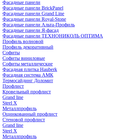
Фасадные панели
Фасадные панели BrickPanel
Фасадные панели Grand Line
Фасадные панели Royal-Stone
Фасадные панели Альта-Профиль
Фасадные панели Я-фасад
Фасадные панели ТЕХНОНИКОЛЬ ОПТИМА
Профиль волновой
Профиль декоративный
Софиты
Софиты виниловые
Софиты металлические
Фасадная плитка Hauberk
Фасадная система АМК
Термосайдинг Доломит
Профлист
Кровельный профлист
Grand line
Steel X
Металлпрофиль
Оцинкованный профлист
Стеновой профлист
Grand line
Steel X
Металлпрофиль