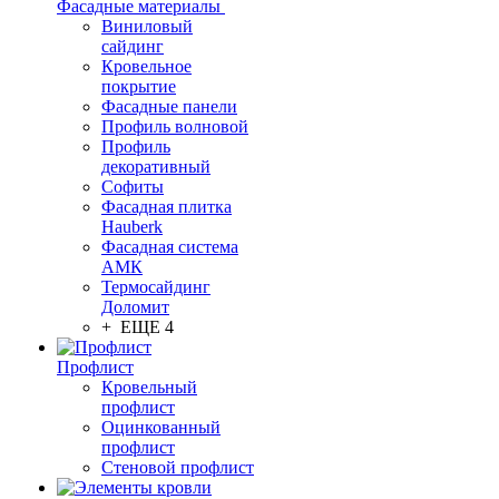
Фасадные материалы
Виниловый
сайдинг
Кровельное
покрытие
Фасадные панели
Профиль волновой
Профиль
декоративный
Софиты
Фасадная плитка
Hauberk
Фасадная система
АМК
Термосайдинг
Доломит
+ ЕЩЕ 4
Профлист
Кровельный
профлист
Оцинкованный
профлист
Стеновой профлист