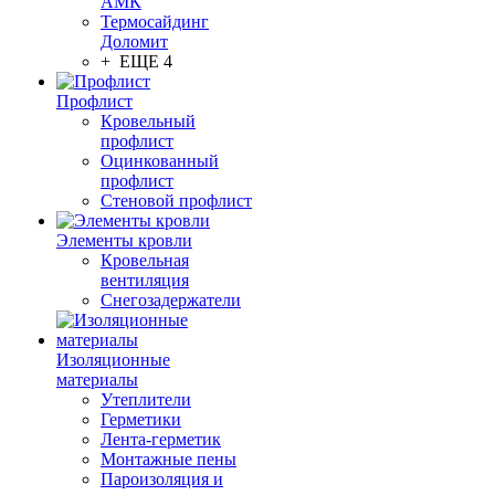
АМК
Термосайдинг
Доломит
+ ЕЩЕ 4
Профлист
Кровельный
профлист
Оцинкованный
профлист
Стеновой профлист
Элементы кровли
Кровельная
вентиляция
Снегозадержатели
Изоляционные
материалы
Утеплители
Герметики
Лента-герметик
Монтажные пены
Пароизоляция и