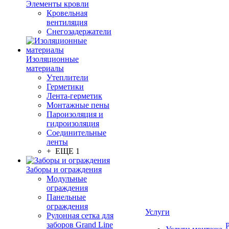
Элементы кровли
Кровельная
вентиляция
Снегозадержатели
Изоляционные
материалы
Утеплители
Герметики
Лента-герметик
Монтажные пены
Пароизоляция и
гидроизоляция
Соединительные
ленты
+ ЕЩЕ 1
Заборы и ограждения
Модульные
ограждения
Панельные
ограждения
Услуги
Рулонная сетка для
заборов Grand Line