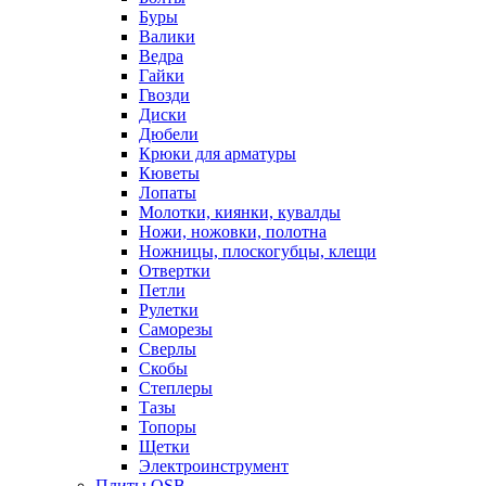
Буры
Валики
Ведра
Гайки
Гвозди
Диски
Дюбели
Крюки для арматуры
Кюветы
Лопаты
Молотки, киянки, кувалды
Ножи, ножовки, полотна
Ножницы, плоскогубцы, клещи
Отвертки
Петли
Рулетки
Саморезы
Сверлы
Скобы
Степлеры
Тазы
Топоры
Щетки
Электроинструмент
Плиты OSB