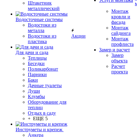
Услуги монтажа
Штакетник
металлический
Монтаж
кровли и
Водосточные системы
фасада
Водостоки из
Монтаж
металла
сайдинга
Водостоки из
Акции
Монтаж
пластика
профлиста
Замер и расчет
Для дачи и сада
Замер
Теплицы
объекта
Беседки
Расчет
Поликарбонат
проекта
Парники
Баки
Дачные туалеты
Души
Клумбы
Оборудование для
теплиц
Отдых в саду
+ ЕЩЕ 5
Инструметы и крепеж
Анкера