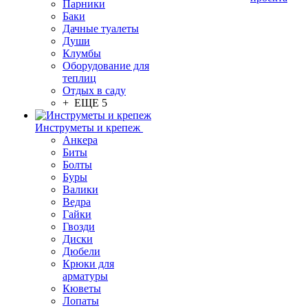
Парники
Баки
Дачные туалеты
Души
Клумбы
Оборудование для
теплиц
Отдых в саду
+ ЕЩЕ 5
Инструметы и крепеж
Анкера
Биты
Болты
Буры
Валики
Ведра
Гайки
Гвозди
Диски
Дюбели
Крюки для
арматуры
Кюветы
Лопаты