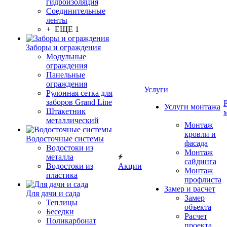
гидроизоляция
Соединительные
ленты
+ ЕЩЕ 1
Заборы и ограждения
Модульные
ограждения
Панельные
ограждения
Услуги
Рулонная сетка для
заборов Grand Line
Услуги монтажа
Штакетник
металлический
Монтаж
кровли и
Водосточные системы
фасада
Водостоки из
Монтаж
металла
сайдинга
Водостоки из
Акции
Монтаж
пластика
профлиста
Замер и расчет
Для дачи и сада
Замер
Теплицы
объекта
Беседки
Расчет
Поликарбонат
проекта