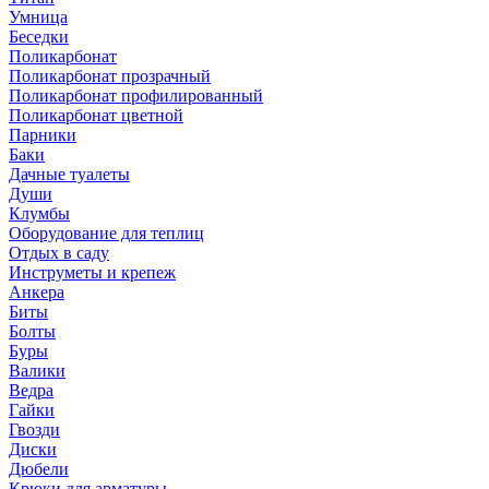
Умница
Беседки
Поликарбонат
Поликарбонат прозрачный
Поликарбонат профилированный
Поликарбонат цветной
Парники
Баки
Дачные туалеты
Души
Клумбы
Оборудование для теплиц
Отдых в саду
Инструметы и крепеж
Анкера
Биты
Болты
Буры
Валики
Ведра
Гайки
Гвозди
Диски
Дюбели
Крюки для арматуры